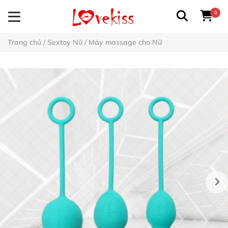
0
Trang chủ
/
Sextoy Nữ
/
Máy massage cho Nữ