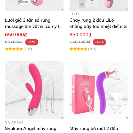
LILO
Lưỡi giả 3 tần số rung
Chày rung 2 đầu LiLo
massage âm vật silicon y tế
không dây toả nhiệt điểm G
an toàn
650.000₫
850.000₫
833.000₫
1.603.000₫
-22%
-47%
(192)
(181)
SVAKOM
Svakom Angel máy rung
Máy rung bú mút 2 đầu