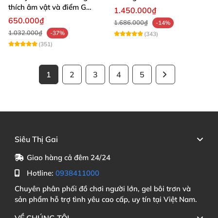
thích âm vật và điểm G
1.450.000₫
mạnh mẽ
650.000₫
1.686.000₫
-14%
1.032.000₫
-37%
(343)
(351)
1
2
3
4
5
Siêu Thị Gai
Giao hàng cả đêm 24/24
Hotline:
0938411000
Chuyên phân phối đồ chơi người lớn, gel bôi trơn và
sản phẩm hỗ trợ tình yêu cao cấp, uy tín tại Việt Nam.