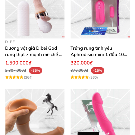
DIBE
Dương vật giả Dibei God
Trứng rung tình yêu
rung thụt 7 mạnh mẽ chế độ
Aphrodisia mini 1 đầu 10
tỏa nhiệt
chế độ rung đa năng
1.500.000₫
320.000₫
2.307.000₫
376.000₫
-35%
-15%
(364)
(360)