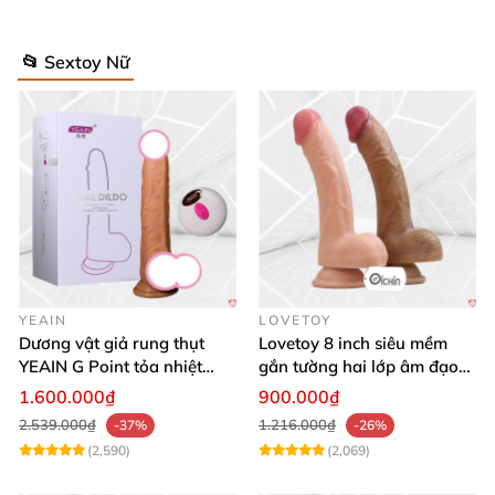
📂 Sextoy Nữ
YEAIN
LOVETOY
Dương vật giả rung thụt
Lovetoy 8 inch siêu mềm
YEAIN G Point tỏa nhiệt
gắn tường hai lớp âm đạo
điều khiển từ xa
giả chuẩn y tế
1.600.000₫
900.000₫
2.539.000₫
1.216.000₫
-37%
-26%
(2,590)
(2,069)