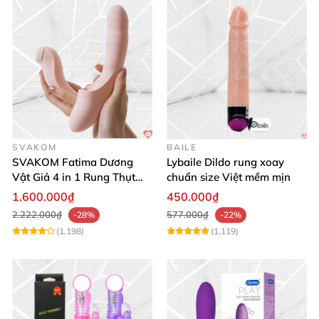
SVAKOM
BAILE
SVAKOM Fatima Dương
Lybaile Dildo rung xoay
Vật Giả 4 in 1 Rung Thụt
chuẩn size Việt mềm mịn
Hút Toả Nhiệt Massage Cho
1.600.000₫
450.000₫
Nữ
2.222.000₫
577.000₫
-28%
-22%
(1,198)
(1,119)