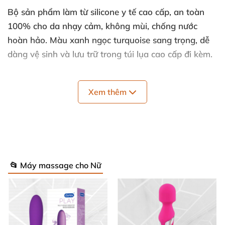
Bộ sản phẩm làm từ
silicone y tế cao cấp
, an toàn
100% cho da nhạy cảm
, không mùi
, chống nước
hoàn hảo
. Màu xanh ngọc turquoise sang trọng
, dễ
dàng vệ sinh
và lưu trữ trong túi lụa cao cấp đi kèm.
Dưới đây là chi tiết thông số "khủng" giúp bạn dễ
dàng tiến bộ từng cấp độ:
Xem thêm
Quả cầu đơn (dành cho người mới)
: Trọng lượng
49g
, đường kính 3.6 cm
, chiều dài 13.5 cm – Nhẹ
nhàng
, dễ kiểm soát.
📂 Máy massage cho Nữ
Cặp quả cầu lớn
: Trọng lượng 75g
, đường kính
3.2 cm
, chiều dài 17 cm – Thách thức vừa phải
,
tăng sức bền nhanh chóng.
Cặp quả cầu nhỏ (cấp độ cao)
: Trọng lượng 95g
,