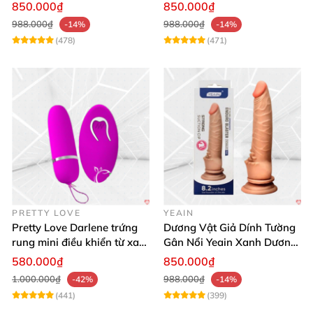
thật
850.000₫
850.000₫
988.000₫
988.000₫
-14%
-14%
(478)
(471)
PRETTY LOVE
YEAIN
Pretty Love Darlene trứng
Dương Vật Giả Dính Tường
rung mini điều khiển từ xa
Gân Nổi Yeain Xanh Dương
12 chế độ rung mạnh
8.2 Siêu Thật
580.000₫
850.000₫
1.000.000₫
988.000₫
-42%
-14%
(441)
(399)