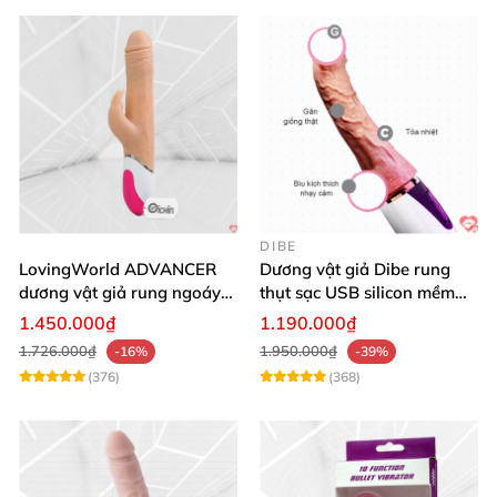
DIBE
LovingWorld ADVANCER
Dương vật giả Dibe rung
dương vật giả rung ngoáy
thụt sạc USB silicon mềm
thụt 7 chế độ
mại thật
1.450.000₫
1.190.000₫
1.726.000₫
1.950.000₫
-16%
-39%
(376)
(368)