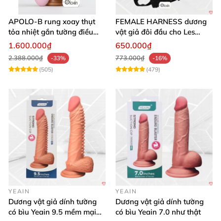
APOLO-B rung xoay thụt
FEMALE HARNESS dương
tỏa nhiệt gắn tường điều
vật giả đôi đầu cho Les
khiển từ xa đa chế độ
massage cực sướng
1.600.000₫
650.000₫
2.388.000₫
773.000₫
-33%
-16%
(505)
(479)
YEAIN
YEAIN
Dương vật giả dính tường
Dương vật giả dính tường
có bìu Yeain 9.5 mềm mại
có bìu Yeain 7.0 như thật