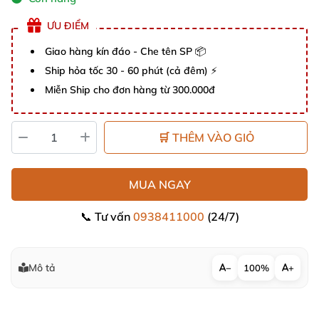
ƯU ĐIỂM
Giao hàng kín đáo - Che tên SP 📦
Ship hỏa tốc 30 - 60 phút (cả đêm) ⚡
Miễn Ship cho đơn hàng từ 300.000đ
🛒 THÊM VÀO GIỎ
MUA NGAY
📞 Tư vấn
0938411000
(24/7)
Mô tả
−
100%
+