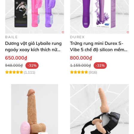
BAILE
DUREX
Dương vật giả Lybaile rung
Trứng rung mini Durex S-
ngoáy xoay kích thích nữ
Vibe 5 chế độ silicon mềm
thủ dâm
mịn cao cấp
650.000₫
800.000₫
948.000₫
1.159.000₫
-31%
-31%
(1,111)
(916)