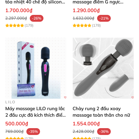
tỏa nhiệt 40 chế độ silicon
massage điểm G ngực
mềm mịn
silicon y tế mềm mại
1.700.000₫
1.290.000₫
2.297.000₫
1.632.000₫
-26%
-21%
(179)
(178)
LILO
Máy massage LILO rung lắc
Chày rung 2 đầu xoay
2 đầu cực đã kích thích điểm
massage toàn thân cho nữ
G âm đạo
500.000₫
1.554.000₫
769.000₫
2.428.000₫
-35%
-36%
(175)
(175)