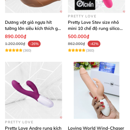
PRETTY LOVE
Dương vật giả ngựa hít
Pretty Love Stev size nhỏ
tường lớn siêu kích thích gai
mini 10 chế độ rung silicone
nổi
mềm
890.000₫
500.000₫
1.202.000₫
862.000₫
-26%
-42%
(360)
(360)
PRETTY LOVE
Pretty Love Andre rung kích
Loving World Wind-Chaser