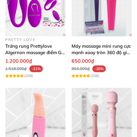
PRETTY LOVE
Trứng rung Prettylove
Máy massage mini rung cực
Algernon massage điểm G
mạnh xoay tròn 360 độ giá
12 chế độ
rẻ chất lượng
1.200.000₫
650.000₫
1.518.000₫
903.000₫
-21%
-28%
(208)
(206)