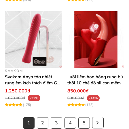
SVAKOM
Svakom Anya tỏa nhiệt
Lưỡi liếm hoa hồng rung bú
rung êm kích thích điểm G
thổi 10 chế độ silicon mềm
silicon Mỹ cao cấp an toàn
1.250.000₫
850.000₫
1.623.000₫
988.000₫
-23%
-14%
(175)
(173)
1
2
3
4
5