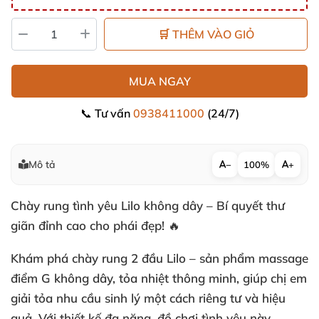
🛒 THÊM VÀO GIỎ
MUA NGAY
📞 Tư vấn
0938411000
(24/7)
Mô tả
−
100%
+
Chày rung tình yêu Lilo không dây – Bí quyết thư
giãn đỉnh cao cho phái đẹp! 🔥
Khám phá
chày rung 2 đầu Lilo
– sản phẩm massage
điểm G không dây, tỏa nhiệt thông minh, giúp chị em
giải tỏa nhu cầu sinh lý một cách riêng tư và hiệu
quả. Với thiết kế đa năng, đồ chơi tình yêu này