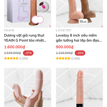
YEAIN
LOVETOY
Dương vật giả rung thụt
Lovetoy 8 inch siêu mềm
YEAIN G Point tỏa nhiệt
gắn tường hai lớp âm đạo
điều khiển từ xa
giả chuẩn y tế
1.600.000₫
900.000₫
2.539.000₫
1.216.000₫
-37%
-26%
(2,590)
(2,069)