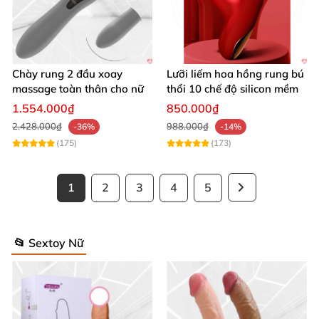
Chày rung 2 đầu xoay
Lưỡi liếm hoa hồng rung bú
massage toàn thân cho nữ
thổi 10 chế độ silicon mềm
1.554.000₫
850.000₫
2.428.000₫
988.000₫
-36%
-14%
(175)
(173)
1
2
3
4
5
📂 Sextoy Nữ