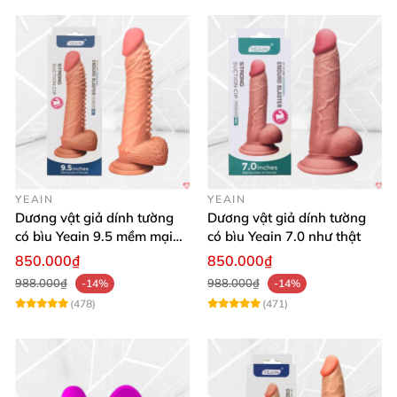
YEAIN
YEAIN
Dương vật giả dính tường
Dương vật giả dính tường
có bìu Yeain 9.5 mềm mại
có bìu Yeain 7.0 như thật
thật
850.000₫
850.000₫
988.000₫
988.000₫
-14%
-14%
(478)
(471)