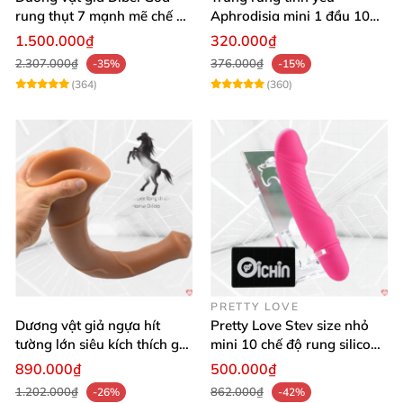
rung thụt 7 mạnh mẽ chế độ
Aphrodisia mini 1 đầu 10
tỏa nhiệt
chế độ rung đa năng
1.500.000₫
320.000₫
2.307.000₫
376.000₫
-35%
-15%
(364)
(360)
PRETTY LOVE
Dương vật giả ngựa hít
Pretty Love Stev size nhỏ
tường lớn siêu kích thích gai
mini 10 chế độ rung silicone
nổi
mềm
890.000₫
500.000₫
1.202.000₫
862.000₫
-26%
-42%