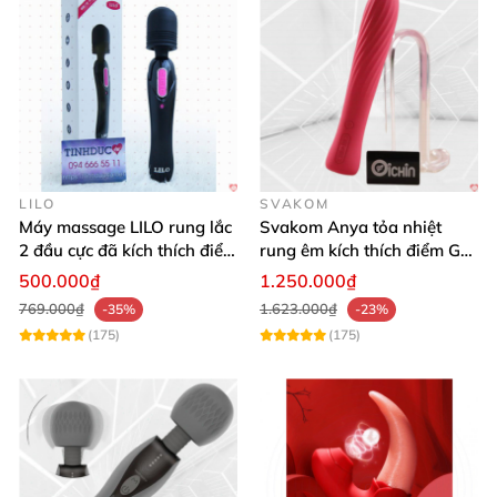
LILO
SVAKOM
Máy massage LILO rung lắc
Svakom Anya tỏa nhiệt
2 đầu cực đã kích thích điểm
rung êm kích thích điểm G
G âm đạo
silicon Mỹ cao cấp an toàn
500.000₫
1.250.000₫
769.000₫
1.623.000₫
-35%
-23%
(175)
(175)