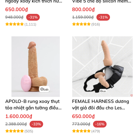
ngoáy xoay kích thích nữ
Vibe 5 chế độ silicon mềm
thủ dâm
mịn cao cấp
650.000₫
800.000₫
948.000₫
1.159.000₫
-31%
-31%
(1,111)
(916)
APOLO-B rung xoay thụt
FEMALE HARNESS dương
tỏa nhiệt gắn tường điều
vật giả đôi đầu cho Les
khiển từ xa đa chế độ
massage cực sướng
1.600.000₫
650.000₫
2.388.000₫
773.000₫
-33%
-16%
(505)
(479)