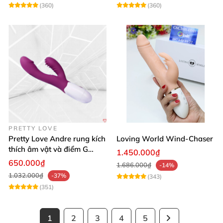
(360)
(360)
PRETTY LOVE
Pretty Love Andre rung kích
Loving World Wind-Chaser
thích âm vật và điểm G
1.450.000₫
mạnh mẽ
650.000₫
1.686.000₫
-14%
1.032.000₫
-37%
(343)
(351)
1
2
3
4
5