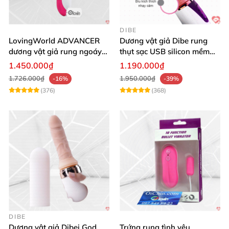
DIBE
LovingWorld ADVANCER
Dương vật giả Dibe rung
dương vật giả rung ngoáy
thụt sạc USB silicon mềm
thụt 7 chế độ
mại thật
1.450.000₫
1.190.000₫
1.726.000₫
1.950.000₫
-16%
-39%
(376)
(368)
DIBE
Dương vật giả Dibei God
Trứng rung tình yêu