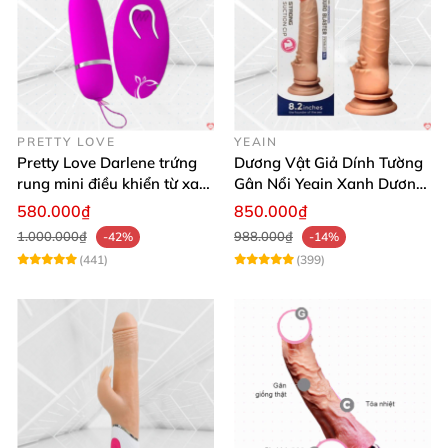
PRETTY LOVE
YEAIN
Pretty Love Darlene trứng
Dương Vật Giả Dính Tường
rung mini điều khiển từ xa
Gân Nổi Yeain Xanh Dương
12 chế độ rung mạnh
8.2 Siêu Thật
580.000₫
850.000₫
1.000.000₫
988.000₫
-42%
-14%
(441)
(399)