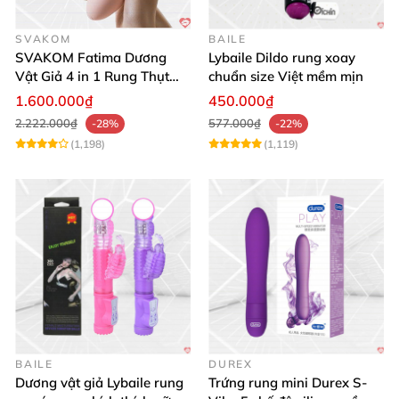
SVAKOM
BAILE
SVAKOM Fatima Dương
Lybaile Dildo rung xoay
Vật Giả 4 in 1 Rung Thụt
chuẩn size Việt mềm mịn
Hút Toả Nhiệt Massage Cho
1.600.000₫
450.000₫
Nữ
2.222.000₫
577.000₫
-28%
-22%
(1,198)
(1,119)
BAILE
DUREX
Dương vật giả Lybaile rung
Trứng rung mini Durex S-