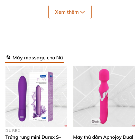
Xem thêm
Chày rung 2 đầu LiLo không dây toả nhiệt điểm G
📂 Máy massage cho Nữ
⚡ Thông số kỹ thuật nổi bật của chày rung
Lilo
Chày rung Lilo sở hữu thông số ấn tượng, đảm bảo
trải nghiệm massage rung mạnh mẽ và an toàn:
Kích thước
: 205mm x 40mm – Siêu gọn nhẹ, dễ
cầm nắm, phù hợp kích cỡ cơ thể phụ nữ Việt. 🌟
DUREX
Trứng rung mini Durex S-
Máy thủ dâm Aphojoy Dual