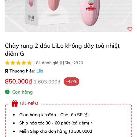
Chày rung 2 đầu LiLo không dây toả nhiệt
điểm G
|
181 đánh giá
|
Sku:
2920
Thương hiệu:
Lilo
850.000₫
1.603.000₫
-47%
Còn hàng
ƯU ĐIỂM
Giao hàng kín đáo - Che tên SP 📦
Ship hỏa tốc 30 - 60 phút (cả đêm) ⚡
Miễn Ship cho đơn hàng từ 300.000đ