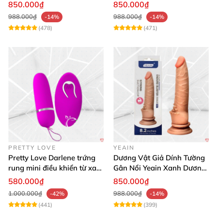
thật
850.000₫
850.000₫
988.000₫
988.000₫
-14%
-14%
(478)
(471)
PRETTY LOVE
YEAIN
Pretty Love Darlene trứng
Dương Vật Giả Dính Tường
rung mini điều khiển từ xa
Gân Nổi Yeain Xanh Dương
12 chế độ rung mạnh
8.2 Siêu Thật
580.000₫
850.000₫
1.000.000₫
988.000₫
-42%
-14%
(441)
(399)