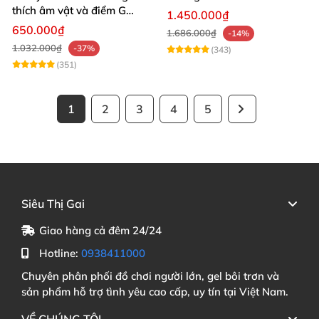
thích âm vật và điểm G
1.450.000₫
mạnh mẽ
650.000₫
1.686.000₫
-14%
1.032.000₫
-37%
(343)
(351)
1
2
3
4
5
Siêu Thị Gai
Giao hàng cả đêm 24/24
Hotline:
0938411000
Chuyên phân phối đồ chơi người lớn, gel bôi trơn và
sản phẩm hỗ trợ tình yêu cao cấp, uy tín tại Việt Nam.