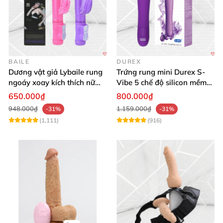
BAILE
DUREX
Dương vật giả Lybaile rung
Trứng rung mini Durex S-
ngoáy xoay kích thích nữ
Vibe 5 chế độ silicon mềm
thủ dâm
mịn cao cấp
650.000₫
800.000₫
948.000₫
1.159.000₫
-31%
-31%
(1,111)
(916)