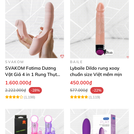
SVAKOM
BAILE
SVAKOM Fatima Dương
Lybaile Dildo rung xoay
Vật Giả 4 in 1 Rung Thụt
chuẩn size Việt mềm mịn
Hút Toả Nhiệt Massage Cho
1.600.000₫
450.000₫
Nữ
2.222.000₫
577.000₫
-28%
-22%
(1,198)
(1,119)