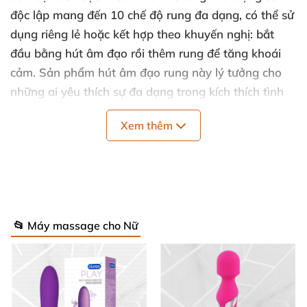
độc lập mang đến 10 chế độ rung đa dạng
,
có thể sử
dụng
riêng lẻ
hoặc kết hợp theo khuyến nghị: bắt
đầu bằng hút âm đạo rồi thêm rung
để tăng khoái
cảm
. Sản phẩm hút âm đạo rung này lý tưởng cho
những ai yêu thích sự đa dạng trong kích thích tình
dục.
Xem thêm
Thông Số Kỹ Thuật Nổi Bật
Chất liệu cao cấp
: Nhôm đánh bóng
, silicone y tế
an toàn
, ABS bền bỉ.
📂 Máy massage cho Nữ
Kích thước
: Nasadka 4 x 3 cm; Tổng chiều dài 17
cm; Chiều rộng 6 cm.
Động cơ
: 2 motor độc lập cho rung
và hút êm ái.