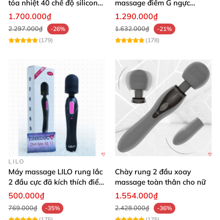
tỏa nhiệt 40 chế độ silicon
massage điểm G ngực
mềm mịn
silicon y tế mềm mại
1.700.000₫
1.290.000₫
2.297.000₫
1.632.000₫
-26%
-21%
(179)
(178)
LILO
Máy massage LILO rung lắc
Chày rung 2 đầu xoay
2 đầu cực đã kích thích điểm
massage toàn thân cho nữ
G âm đạo
500.000₫
1.554.000₫
769.000₫
2.428.000₫
-35%
-36%
(175)
(175)