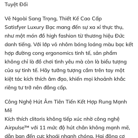
Tuyệt Đối
Vẻ Ngoài Sang Trọng
, Thiết Kế Cao Cấp
Satisfyer Luxury Bạc mang đến sự xa xỉ thực thụ
,
như một món đồ high fashion từ thương hiệu Đức
danh tiếng
. Với lớp vỏ nhôm bóng loáng màu bạc kết
hợp đường cong ergonomics tinh tế
, sản phẩm
không chỉ là đồ chơi tình yêu
mà còn là biểu tượng
của sự tinh tế
. Hãy tưởng tượng cầm trên tay một
kiệt tác kích thích âm đạo
, khiến
mọi khoảnh khắc
riêng tư trở nên đẳng cấp.
Công Nghệ Hút Âm Tiên Tiến Kết Hợp Rung Mạnh
Mẽ
Kích thích clitoris không tiếp xúc nhờ công nghệ
Airpulse™
với 11 mức độ hút chân không mạnh mẽ
,
dẫn bạn đến cực khoái nhanh chóng
. Hai động cơ