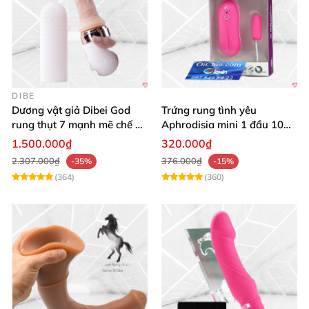
DIBE
Dương vật giả Dibei God
Trứng rung tình yêu
rung thụt 7 mạnh mẽ chế độ
Aphrodisia mini 1 đầu 10
tỏa nhiệt
chế độ rung đa năng
1.500.000₫
320.000₫
2.307.000₫
376.000₫
-35%
-15%
(364)
(360)