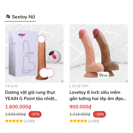
📂 Sextoy Nữ
YEAIN
LOVETOY
Dương vật giả rung thụt
Lovetoy 8 inch siêu mềm
YEAIN G Point tỏa nhiệt
gắn tường hai lớp âm đạo
điều khiển từ xa
giả chuẩn y tế
1.600.000₫
900.000₫
2.539.000₫
1.216.000₫
-37%
-26%
(2,590)
(2,069)