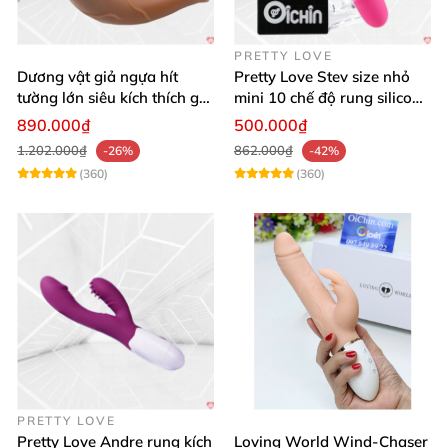
PRETTY LOVE
Dương vật giả ngựa hít
Pretty Love Stev size nhỏ
tường lớn siêu kích thích gai
mini 10 chế độ rung silicone
nổi
mềm
890.000₫
500.000₫
1.202.000₫
862.000₫
-26%
-42%
(360)
(360)
PRETTY LOVE
Pretty Love Andre rung kích
Loving World Wind-Chaser