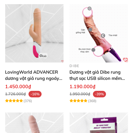
DIBE
LovingWorld ADVANCER
Dương vật giả Dibe rung
dương vật giả rung ngoáy
thụt sạc USB silicon mềm
thụt 7 chế độ
mại thật
1.450.000₫
1.190.000₫
1.726.000₫
1.950.000₫
-16%
-39%
(376)
(368)