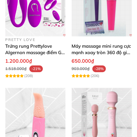
PRETTY LOVE
Trứng rung Prettylove
Máy massage mini rung cực
Algernon massage điểm G
mạnh xoay tròn 360 độ giá
12 chế độ
rẻ chất lượng
1.200.000₫
650.000₫
1.518.000₫
903.000₫
-21%
-28%
(208)
(206)