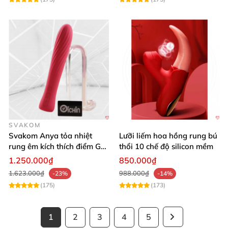
SVAKOM
Svakom Anya tỏa nhiệt
Lưỡi liếm hoa hồng rung bú
rung êm kích thích điểm G
thổi 10 chế độ silicon mềm
silicon Mỹ cao cấp an toàn
1.250.000₫
850.000₫
1.623.000₫
988.000₫
-23%
-14%
(175)
(173)
1
2
3
4
5