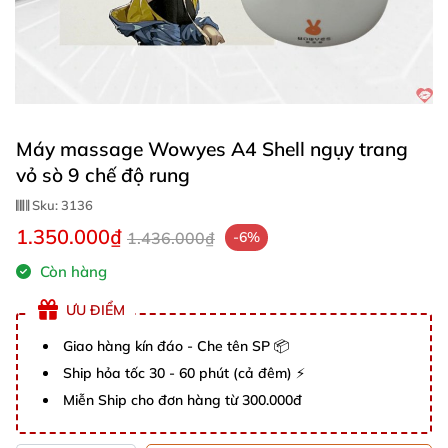
Máy massage Wowyes A4 Shell ngụy trang
vỏ sò 9 chế độ rung
Sku:
3136
1.350.000₫
1.436.000₫
-6%
Còn hàng
ƯU ĐIỂM
Giao hàng kín đáo - Che tên SP 📦
Ship hỏa tốc 30 - 60 phút (cả đêm) ⚡
Miễn Ship cho đơn hàng từ 300.000đ