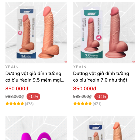
YEAIN
YEAIN
Dương vật giả dính tường
Dương vật giả dính tường
có bìu Yeain 9.5 mềm mại
có bìu Yeain 7.0 như thật
thật
850.000₫
850.000₫
988.000₫
988.000₫
-14%
-14%
(478)
(471)