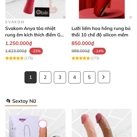
SVAKOM
Svakom Anya tỏa nhiệt
Lưỡi liếm hoa hồng rung bú
rung êm kích thích điểm G
thổi 10 chế độ silicon mềm
silicon Mỹ cao cấp an toàn
1.250.000₫
850.000₫
1.623.000₫
988.000₫
-23%
-14%
(175)
(173)
1
2
3
4
5
📂 Sextoy Nữ