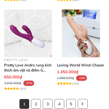
PRETTY LOVE
Pretty Love Andre rung kích
Loving World Wind-Chaser
thích âm vật và điểm G
1.450.000₫
mạnh mẽ
650.000₫
1.686.000₫
-14%
1.032.000₫
-37%
(343)
(351)
1
2
3
4
5