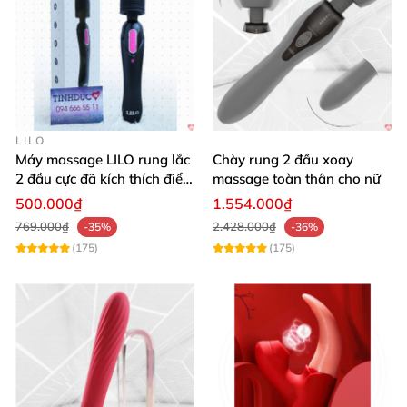
LILO
Máy massage LILO rung lắc
Chày rung 2 đầu xoay
2 đầu cực đã kích thích điểm
massage toàn thân cho nữ
G âm đạo
500.000₫
1.554.000₫
769.000₫
2.428.000₫
-35%
-36%
(175)
(175)