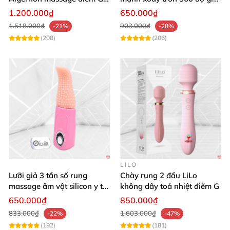
12 chế độ
rẻ chất lượng
1.200.000₫
650.000₫
1.518.000₫
903.000₫
-21%
-28%
(208)
(206)
LILO
Lưỡi giả 3 tần số rung
Chày rung 2 đầu LiLo
massage âm vật silicon y tế
không dây toả nhiệt điểm G
an toàn
650.000₫
850.000₫
833.000₫
1.603.000₫
-22%
-47%
(192)
(181)