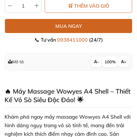
🛒 THÊM VÀO GIỎ
MUA NGAY
📞 Tư vấn
0938411000
(24/7)
Mô tả
−
100%
+
🔥 Máy Massage Wowyes A4 Shell – Thiết
Kế Vỏ Sò Siêu Độc Đáo! 🌟
Khám phá ngay
máy massage Wowyes A4 Shell
với
hình dáng ngụy trang vỏ sò tinh tế, mang đến trải
nghiệm kích thích điểm nhạy cảm đỉnh cao. Sản