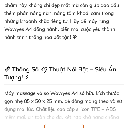
phẩm này không chỉ đẹp mắt mà còn giúp dạo đầu
thêm phần nồng nàn, nâng tầm khoái cảm trong
những khoảnh khắc riêng tư. Hãy để
máy rung
Wowyes A4
đồng hành, biến mọi cuộc yêu thành
hành trình thăng hoa bất tận! 💖
📏 Thông Số Kỹ Thuật Nổi Bật – Siêu Ấn
Tượng! ⚡
Máy massage vỏ sò Wowyes A4
sở hữu kích thước
gọn nhẹ
85 x 50 x 25 mm
, dễ dàng mang theo và sử
dụng mọi lúc. Chất liệu cao cấp
silicon TPE + ABS
mềm mại, an toàn cho da, kết hợp khả năng
chống
thấm nước
hoàn hảo.