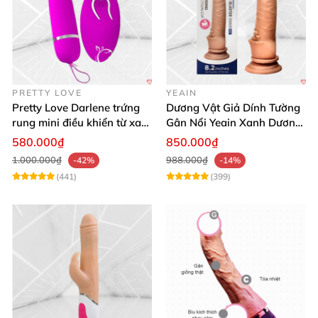
PRETTY LOVE
YEAIN
Pretty Love Darlene trứng
Dương Vật Giả Dính Tường
rung mini điều khiển từ xa
Gân Nổi Yeain Xanh Dương
12 chế độ rung mạnh
8.2 Siêu Thật
580.000₫
850.000₫
1.000.000₫
988.000₫
-42%
-14%
(441)
(399)