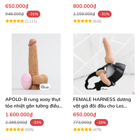
thủ dâm
mịn cao cấp
650.000₫
800.000₫
948.000₫
1.159.000₫
-31%
-31%
(1,111)
(916)
APOLO-B rung xoay thụt
FEMALE HARNESS dương
tỏa nhiệt gắn tường điều
vật giả đôi đầu cho Les
khiển từ xa đa chế độ
massage cực sướng
1.600.000₫
650.000₫
2.388.000₫
773.000₫
-33%
-16%
(505)
(479)