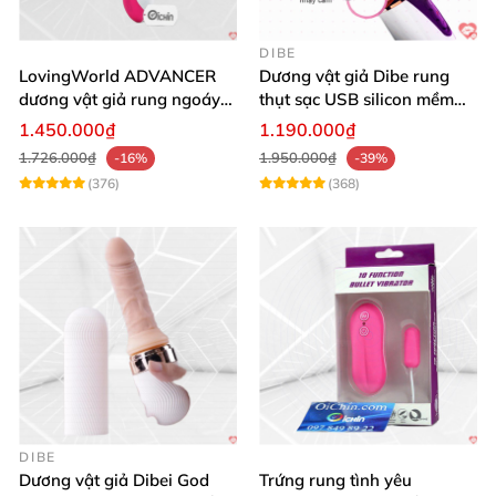
DIBE
LovingWorld ADVANCER
Dương vật giả Dibe rung
dương vật giả rung ngoáy
thụt sạc USB silicon mềm
thụt 7 chế độ
mại thật
1.450.000₫
1.190.000₫
1.726.000₫
1.950.000₫
-16%
-39%
(376)
(368)
DIBE
Dương vật giả Dibei God
Trứng rung tình yêu