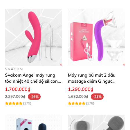
SVAKOM
Svakom Angel máy rung
Máy rung bú mút 2 đầu
tỏa nhiệt 40 chế độ silicon
massage điểm G ngực
mềm mịn
silicon y tế mềm mại
1.700.000₫
1.290.000₫
2.297.000₫
1.632.000₫
-26%
-21%
(179)
(178)