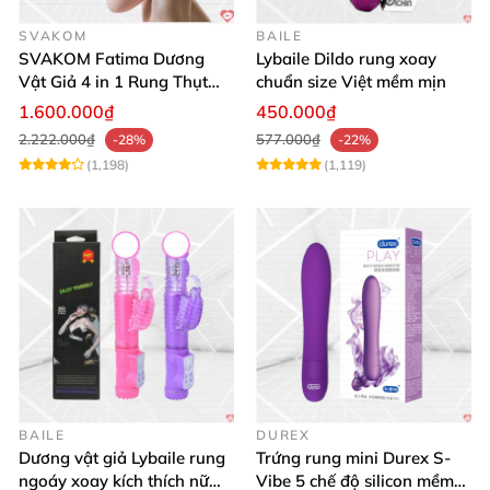
SVAKOM
BAILE
SVAKOM Fatima Dương
Lybaile Dildo rung xoay
Vật Giả 4 in 1 Rung Thụt
chuẩn size Việt mềm mịn
Hút Toả Nhiệt Massage Cho
1.600.000₫
450.000₫
Nữ
2.222.000₫
577.000₫
-28%
-22%
(1,198)
(1,119)
BAILE
DUREX
Dương vật giả Lybaile rung
Trứng rung mini Durex S-
ngoáy xoay kích thích nữ
Vibe 5 chế độ silicon mềm