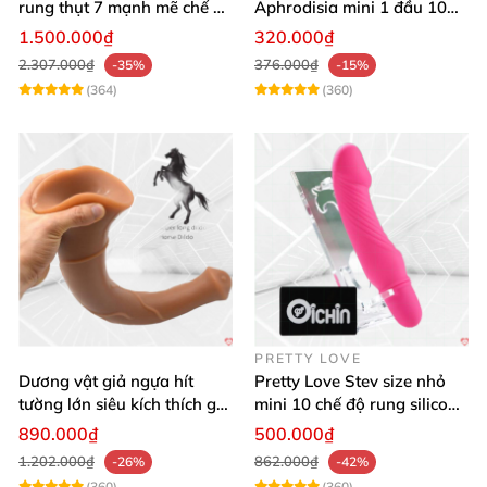
rung thụt 7 mạnh mẽ chế độ
Aphrodisia mini 1 đầu 10
tỏa nhiệt
chế độ rung đa năng
1.500.000₫
320.000₫
2.307.000₫
376.000₫
-35%
-15%
(364)
(360)
PRETTY LOVE
Dương vật giả ngựa hít
Pretty Love Stev size nhỏ
tường lớn siêu kích thích gai
mini 10 chế độ rung silicone
nổi
mềm
890.000₫
500.000₫
1.202.000₫
862.000₫
-26%
-42%
(360)
(360)