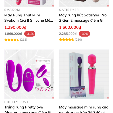
SVAKOM
SATISFYER
Máy Rung Thụt Mini
Máy rung hút Satisfyer Pro
Svakom Cici II Silicone Mềm
2 Gen 2 massage điểm G
Mịn Massage G Điểm
1.290.000₫
1.600.000₫
1.869.000₫
2.285.000₫
-31%
-30%
(211)
(210)
PRETTY LOVE
Trứng rung Prettylove
Máy massage mini rung cực
Algernon massage điểm G
mạnh xoay tròn 360 độ giá