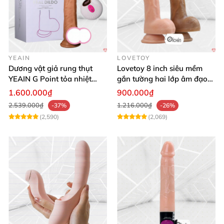
YEAIN
LOVETOY
Dương vật giả rung thụt
Lovetoy 8 inch siêu mềm
YEAIN G Point tỏa nhiệt
gắn tường hai lớp âm đạo
điều khiển từ xa
giả chuẩn y tế
1.600.000₫
900.000₫
2.539.000₫
1.216.000₫
-37%
-26%
(2,590)
(2,069)