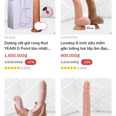
YEAIN
LOVETOY
Dương vật giả rung thụt
Lovetoy 8 inch siêu mềm
YEAIN G Point tỏa nhiệt
gắn tường hai lớp âm đạo
điều khiển từ xa
giả chuẩn y tế
1.600.000₫
900.000₫
2.539.000₫
1.216.000₫
-37%
-26%
(2,590)
(2,069)