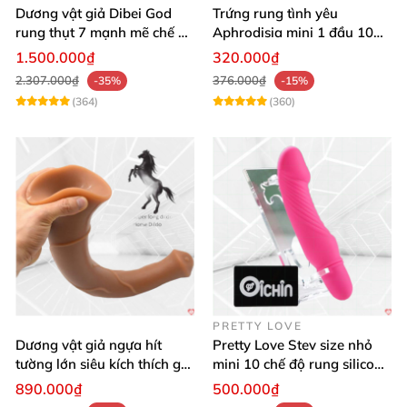
Dương vật giả Dibei God
Trứng rung tình yêu
rung thụt 7 mạnh mẽ chế độ
Aphrodisia mini 1 đầu 10
tỏa nhiệt
chế độ rung đa năng
1.500.000₫
320.000₫
2.307.000₫
376.000₫
-35%
-15%
(364)
(360)
PRETTY LOVE
Dương vật giả ngựa hít
Pretty Love Stev size nhỏ
tường lớn siêu kích thích gai
mini 10 chế độ rung silicone
nổi
mềm
890.000₫
500.000₫