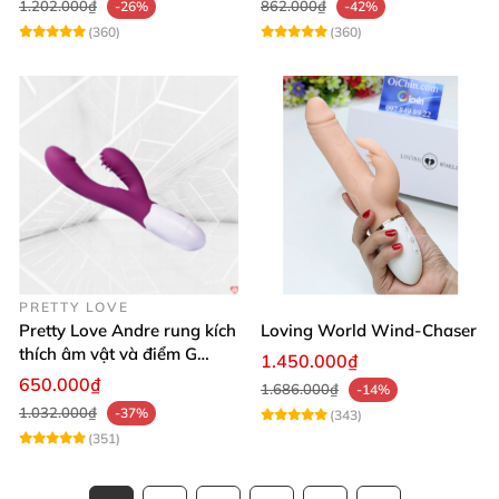
1.202.000₫
862.000₫
-26%
-42%
(360)
(360)
PRETTY LOVE
Pretty Love Andre rung kích
Loving World Wind-Chaser
thích âm vật và điểm G
1.450.000₫
mạnh mẽ
650.000₫
1.686.000₫
-14%
1.032.000₫
-37%
(343)
(351)