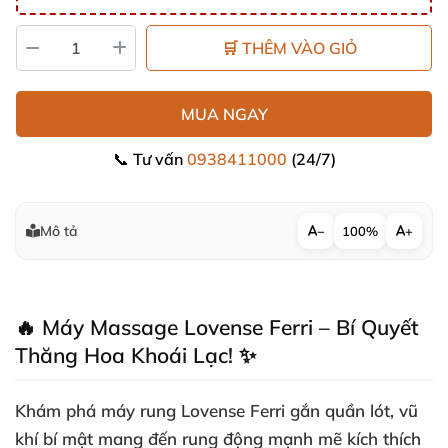
🛒 THÊM VÀO GIỎ
MUA NGAY
📞 Tư vấn
0938411000
(24/7)
Mô tả
−
100%
+
🔥 Máy Massage Lovense Ferri – Bí Quyết
Thăng Hoa Khoái Lạc! ✨
Khám phá
máy rung Lovense Ferri
gắn quần lót, vũ
khí bí mật mang đến rung động mạnh mẽ kích thích