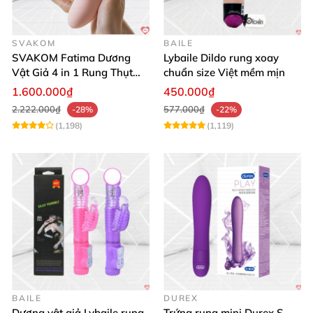
SVAKOM
BAILE
SVAKOM Fatima Dương
Lybaile Dildo rung xoay
Vật Giả 4 in 1 Rung Thụt
chuẩn size Việt mềm mịn
Hút Toả Nhiệt Massage Cho
1.600.000₫
450.000₫
Nữ
2.222.000₫
577.000₫
-28%
-22%
(1,198)
(1,119)
BAILE
DUREX
Dương vật giả Lybaile rung
Trứng rung mini Durex S-