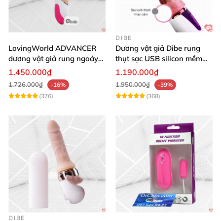
DIBE
LovingWorld ADVANCER
Dương vật giả Dibe rung
dương vật giả rung ngoáy
thụt sạc USB silicon mềm
thụt 7 chế độ
mại thật
1.450.000₫
1.190.000₫
1.726.000₫
1.950.000₫
-16%
-39%
(376)
(368)
DIBE