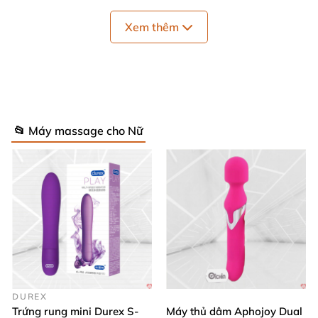
Xem thêm
Máy massage Lovense Ferri gắn quần lót rung điểm G điều
khiển app
📂 Máy massage cho Nữ
Máy massage Lovense Ferri gắn quần lót rung điểm G điều
khiển app
Máy massage Lovense Ferri gắn quần lót rung điểm G điều
khiển app
DUREX
Trứng rung mini Durex S-
Máy thủ dâm Aphojoy Dual