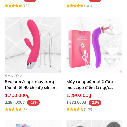
(192)
(181)
Máy massage Lovense Ferri gắn quần lót rung điểm G điều
khiển app
Máy massage Lovense Ferri gắn quần lót rung điểm G điều
khiển app
SVAKOM
Svakom Angel máy rung
Máy rung bú mút 2 đầu
tỏa nhiệt 40 chế độ silicon
massage điểm G ngực
mềm mịn
silicon y tế mềm mại
1.700.000₫
1.290.000₫
2.297.000₫
1.632.000₫
-26%
-21%
(179)
(178)