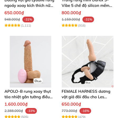
ngoáy xoay kích thích nữ
Vibe 5 chế độ silicon mềm
thủ dâm
mịn cao cấp
650.000₫
800.000₫
948.000₫
1.159.000₫
-31%
-31%
(1,111)
(916)
APOLO-B rung xoay thụt
FEMALE HARNESS dương
tỏa nhiệt gắn tường điều
vật giả đôi đầu cho Les
khiển từ xa đa chế độ
massage cực sướng
1.600.000₫
650.000₫
2.388.000₫
773.000₫
-33%
-16%
(505)
(479)