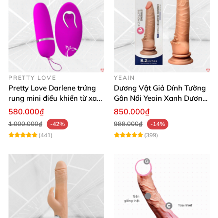
PRETTY LOVE
YEAIN
Pretty Love Darlene trứng
Dương Vật Giả Dính Tường
rung mini điều khiển từ xa
Gân Nổi Yeain Xanh Dương
12 chế độ rung mạnh
8.2 Siêu Thật
580.000₫
850.000₫
1.000.000₫
988.000₫
-42%
-14%
(441)
(399)