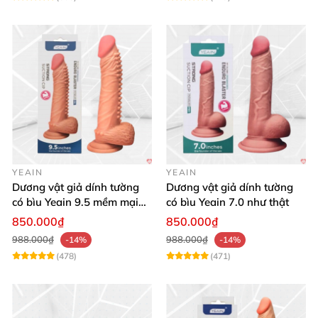
YEAIN
YEAIN
Dương vật giả dính tường
Dương vật giả dính tường
có bìu Yeain 9.5 mềm mại
có bìu Yeain 7.0 như thật
thật
850.000₫
850.000₫
988.000₫
988.000₫
-14%
-14%
(478)
(471)