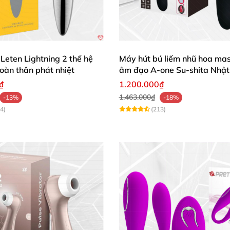
h dục!
🛒✨
Leten Lightning 2 thế hệ
Máy hút bú liếm nhũ hoa ma
oàn thân phát nhiệt
âm đạo A-one Su-shita Nhật
₫
1.200.000₫
1.463.000₫
-13%
-18%
4)
(213)