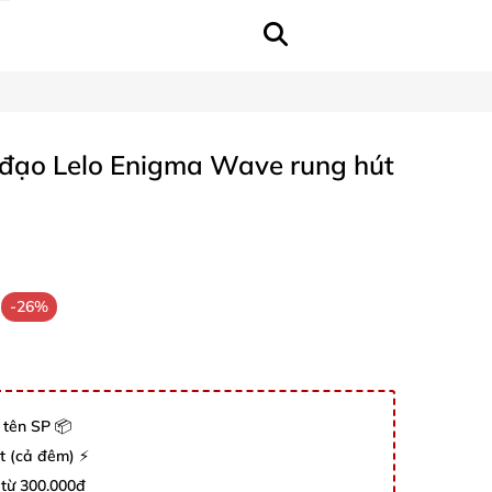
ạo Lelo Enigma Wave rung hút
-26%
 tên SP 📦
út (cả đêm) ⚡
 từ 300.000đ