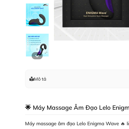
Mô tả
🌟 Máy Massage Âm Đạo Lelo Enigm
Máy massage âm đạo Lelo Enigma Wave 🔥 là "