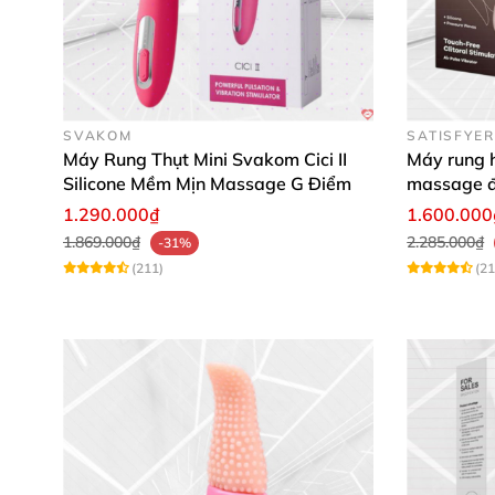
SVAKOM
SATISFYER
Máy Rung Thụt Mini Svakom Cici II
Máy rung h
Silicone Mềm Mịn Massage G Điểm
massage 
1.290.000₫
1.600.000
1.869.000₫
2.285.000₫
-31%
(211)
(21