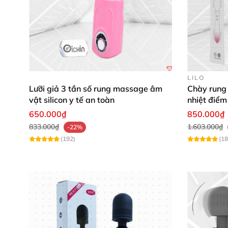
LILO
Lưỡi giả 3 tần số rung massage âm
Chày rung 
vật silicon y tế an toàn
nhiệt điểm
650.000₫
850.000₫
833.000₫
1.603.000₫
-22%
(192)
(18