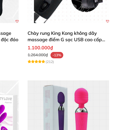
ssage
Chày rung King Kong không dây
 độc đáo
massage điểm G sạc USB cao cấp
kích thích
1.100.000₫
1.264.000₫
-13%
(212)