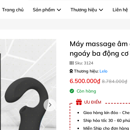
Trang chủ
Sản phẩm
Thương hiệu
Liên hệ
Máy massage âm đ
ngoáy ba động cơ
Sku:
3124
Thương hiệu:
Lelo
6.500.000₫
8.784.000₫
Còn hàng
ƯU ĐIỂM
Giao hàng kín đáo - Che
Ship hỏa tốc 30 - 60 ph
Miễn Ship cho đơn hàng