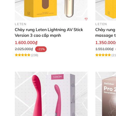
Mua ngay hôm nay để tận hưởng đỉnh cao tìn
LETEN
LETEN
Chày rung Leten Lightning AV Stick
Chày rung 
Version 3 cao cấp mạnh
massage t
1.600.000₫
1.350.000
2.025.000₫
1.551.000₫
-21%
(238)
(21