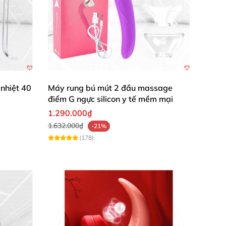
nhiệt 40
Máy rung bú mút 2 đầu massage
điểm G ngực silicon y tế mềm mại
1.290.000₫
1.632.000₫
-21%
(178)