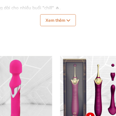
ng dài cho nhiều buổi "chill" 🔥.
 đồng bộ, chống thấm nước IPX7.
Xem thêm
ẫn, cáp sạc, túi đựng cao cấp.
sử dụng 5 năm.
massage điểm G Lelo, giúp bạn tự tin tận hưởng mọi lúc 
n Toàn 🛡️
ước lần đầu. Khởi động và chọn chế độ rung yêu thích nh
lan tỏa. Sau sử dụng, rửa sạch và để khô – siêu dễ dàn
 kết chất lượng premium. Không chỉ là đồ chơi rung hút