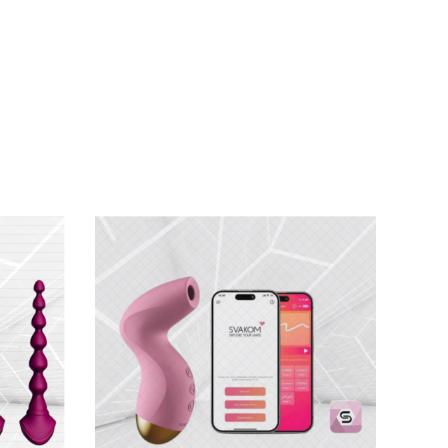
mọi nơi.
ất từ 8 mức độ đa dạng. Mơn trớn điểm nhạy
g nhờ thiết kế chống nước!
 âm vật, đây là người bạn đồng hành cho đời