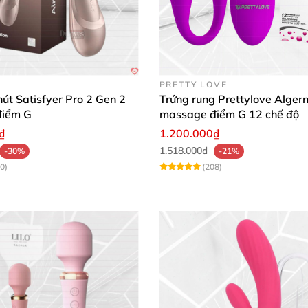
PRETTY LOVE
út Satisfyer Pro 2 Gen 2
Trứng rung Prettylove Alger
điểm G
massage điểm G 12 chế độ
₫
1.200.000₫
1.518.000₫
-30%
-21%
0)
(208)