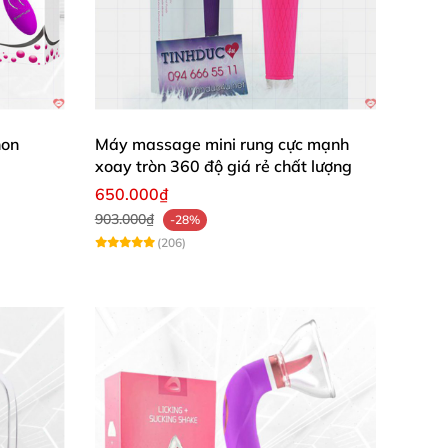
non
Máy massage mini rung cực mạnh
xoay tròn 360 độ giá rẻ chất lượng
650.000₫
903.000₫
-28%
(206)