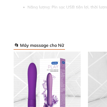
Năng lượng
: Pin sạc USB tiện lợi, thời lượ
Tính năng
: 3 động cơ rung – hút – ngoáy
Quy cách hộp
: Máy massage, sách hướng d
Bảo quản
: Nơi khô ráo, thoáng mát; hạn 
📂 Máy massage cho Nữ
Những thông số này làm nên sức hút của máy 
🚀 Hướng Dẫn Sử Dụng Đơn Giản & A
Vệ sinh máy bằng nước muối hoặc cồn y tế tr
cảm hoặc âm đạo để cảm nhận sóng khoái cảm 
Sản phẩm từ thương hiệu Lelo danh tiếng, cam
sống tình dục viên mãn.