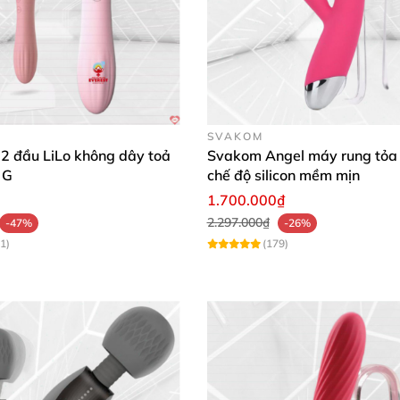
SVAKOM
2 đầu LiLo không dây toả
Svakom Angel máy rung tỏa 
 G
chế độ silicon mềm mịn
1.700.000₫
2.297.000₫
-47%
-26%
1)
(179)