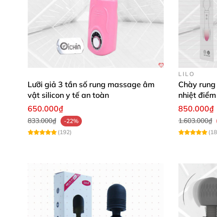
LILO
Lưỡi giả 3 tần số rung massage âm
Chày rung 
vật silicon y tế an toàn
nhiệt điểm
650.000₫
850.000₫
833.000₫
1.603.000₫
-22%
(192)
(18