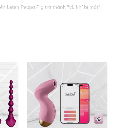
iến
Leten Peppa Pig
trở thành "vũ khí bí mật"
nguồn để khởi động, rồi chọn lực bú hoặc
– đơn giản mà hiệu quả bất ngờ!
. Dù solo hay cùng người yêu,
máy kích thích
sau vài phút. Chất liệu silicon mềm mại, dùng