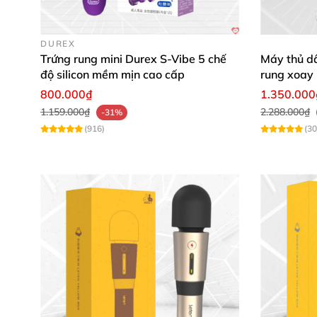
Minh Thư (TP.HCM)
: "Trứng rung tai thỏ v
yêu quá đi!" ❤️
DUREX
Trứng rung mini Durex S-Vibe 5 chế
Máy thủ d
độ silicon mềm mịn cao cấp
rung xoay
Hương Giang (Đà Nẵng)
: "Thiết kế nhỏ 
cấp
800.000₫
1.350.000
mỗi đêm!" ✨
1.159.000₫
2.288.000₫
-31%
(916)
(30
Leten Peppa Pig 012B
không chỉ là đồ chơi tì
và trải nghiệm đỉnh cao, đây chính là lựa ch
trứng rung
để sở hữu khoái lạc bất tận hôm n