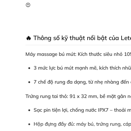
😍
🔥 Thông số kỹ thuật nổi bật của Le
Máy massage bú mút
: Kích thước siêu nhỏ
10
3 mức lực bú mút mạnh mẽ, kích thích nhũ
7 chế độ rung đa dạng, từ nhẹ nhàng đến 
Trứng rung tai thỏ
:
91 x 32 mm
, bề mặt gân n
Sạc pin tiện lợi, chống nước IPX7 – thoải 
Hộp đựng đầy đủ: máy bú, trứng rung, cáp