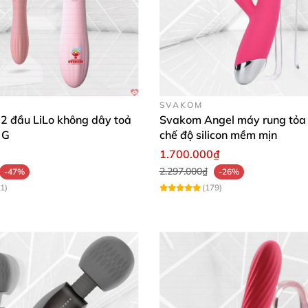
SVAKOM
2 đầu LiLo không dây toả
Svakom Angel máy rung tỏa 
 G
chế độ silicon mềm mịn
1.700.000₫
2.297.000₫
-47%
-26%
1)
(179)