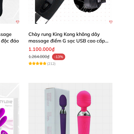
ssage
Chày rung King Kong không dây
 độc đáo
massage điểm G sạc USB cao cấp
kích thích
1.100.000₫
1.264.000₫
-13%
(212)