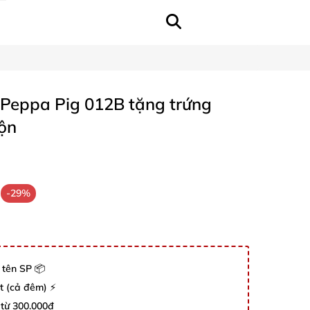
 Peppa Pig 012B tặng trứng
hộn
-29%
 tên SP 📦
út (cả đêm) ⚡
 từ 300.000đ