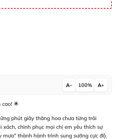
−
100%
+
 cao!
🌟
ng phút giây thăng hoa chưa từng trải
 xách, chinh phục mọi chị em yêu thích sự
ây mưa" thành hành trình sung sướng cực độ.