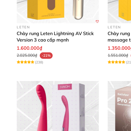
LETEN
LETEN
Chày rung Leten Lightning AV Stick
Chày rung 
Version 3 cao cấp mạnh
massage t
1.600.000₫
1.350.000
2.025.000₫
1.551.000₫
-21%
(238)
(21