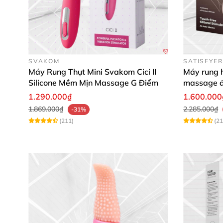
SVAKOM
SATISFYER
Máy Rung Thụt Mini Svakom Cici II
Máy rung h
Silicone Mềm Mịn Massage G Điểm
massage 
1.290.000₫
1.600.000
1.869.000₫
2.285.000₫
-31%
(211)
(21