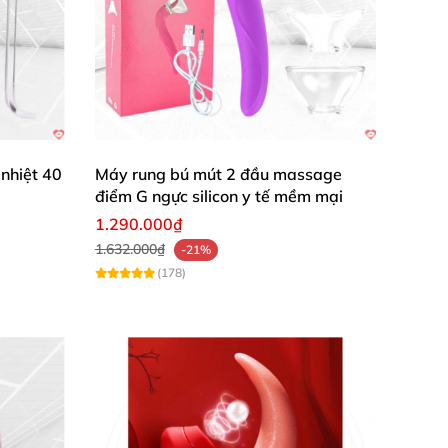
nhiệt 40
Máy rung bú mút 2 đầu massage
điểm G ngực silicon y tế mềm mại
1.290.000₫
1.632.000₫
-21%
(178)