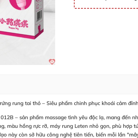
ng rung tai thỏ – Siêu phẩm chinh phục khoái cảm đỉnh
 012B
– sản phẩm massage tình yêu độc lạ, mang đến nhữ
ơng, màu hồng rực rỡ,
máy rung Leten
nhỏ gọn, phù hợp túi
đạo
này còn sở hữu công nghệ tiên tiến, biến mỗi lần "m