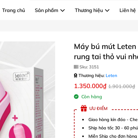
Trang chủ
Sản phẩm
Thương hiệu
Liên hệ
Máy bú mút Leten
rung tai thỏ vui n
Sku:
3151
Thương hiệu:
Leten
1.350.000₫
1.901.000₫
Còn hàng
ƯU ĐIỂM
Giao hàng kín đáo - Che
Ship hỏa tốc 30 - 60 ph
Miễn Ship cho đơn hàng