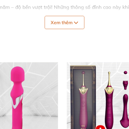
 năm – độ bền vượt trội! Những thông số đỉnh cao này kh
Xem thêm
toàn cho mọi nàng
hẹ hoặc cồn y tế trước/sau dùng. Sạc đầy pin, nhấn nút 
 để
trứng rung massage
trượt êm ái, nhân đôi khoái cảm 
cơ thông minh giúp bạn khám phá vô vàn cảm giác mới lạ
hanh chóng, bền bỉ. 🌹
iêu dễ thương, lực bú mút mạnh mẽ khiến mình 'bay' chỉ 