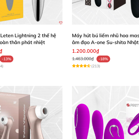
Leten Lightning 2 thế hệ
Máy hút bú liếm nhũ hoa ma
oàn thân phát nhiệt
âm đạo A-one Su-shita Nhật
₫
1.200.000₫
1.463.000₫
-13%
-18%
4)
(213)