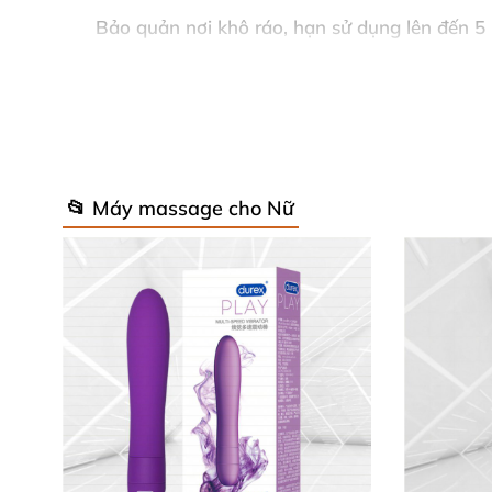
Bảo quản nơi khô ráo, hạn sử dụng lên đến 5
cho đời sống tình dục sôi động. 💥
🎉 Hướng dẫn sử dụng đơn giản, an 
Vệ sinh
máy bú mút Leten
bằng xà phòng dịu n
📂 Máy massage cho Nữ
rung yêu thích. Kết hợp gel bôi trơn gốc nước
Sản phẩm từ thương hiệu
Leten
uy tín, động 
tình dục
này luôn mang đến đỉnh cao orgasm n
💬 Nhận xét từ khách hàng hài lòng
Lan Anh (Hà Nội)
: "Máy Leten Peppa Pig s
thoải mái không hề kích ứng!" 😘