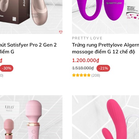
PRETTY LOVE
út Satisfyer Pro 2 Gen 2
Trứng rung Prettylove Alger
điểm G
massage điểm G 12 chế độ
₫
1.200.000₫
1.518.000₫
-30%
-21%
0)
(208)