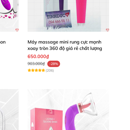
non
Máy massage mini rung cực mạnh
xoay tròn 360 độ giá rẻ chất lượng
650.000₫
903.000₫
-28%
(206)