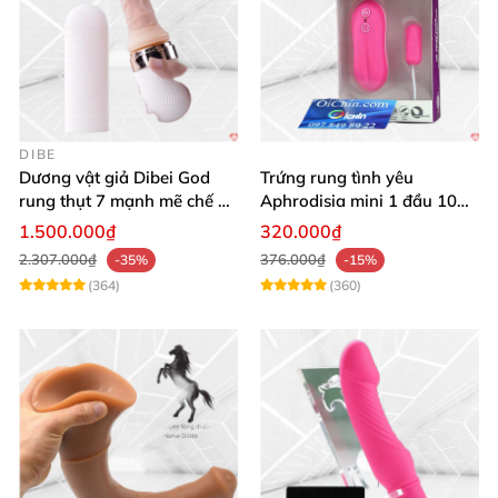
DIBE
Dương vật giả Dibei God
Trứng rung tình yêu
rung thụt 7 mạnh mẽ chế độ
Aphrodisia mini 1 đầu 10
tỏa nhiệt
chế độ rung đa năng
1.500.000₫
320.000₫
2.307.000₫
376.000₫
-35%
-15%
(364)
(360)