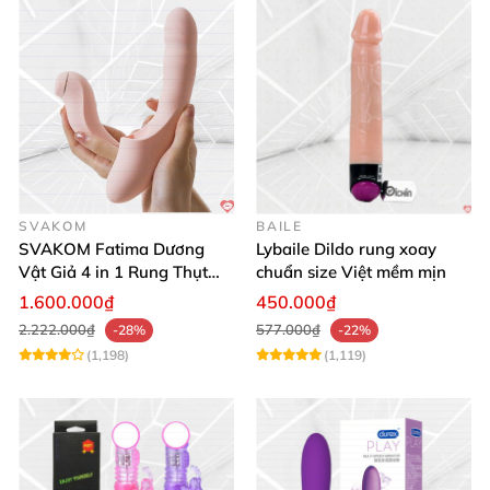
SVAKOM
BAILE
SVAKOM Fatima Dương
Lybaile Dildo rung xoay
Vật Giả 4 in 1 Rung Thụt
chuẩn size Việt mềm mịn
Hút Toả Nhiệt Massage Cho
1.600.000₫
450.000₫
Nữ
2.222.000₫
577.000₫
-28%
-22%
(1,198)
(1,119)