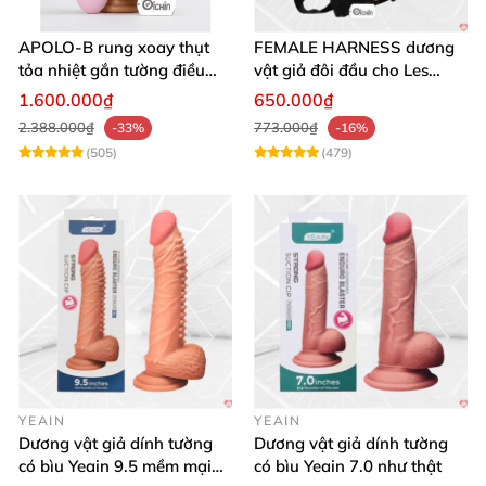
APOLO-B rung xoay thụt
FEMALE HARNESS dương
tỏa nhiệt gắn tường điều
vật giả đôi đầu cho Les
khiển từ xa đa chế độ
massage cực sướng
1.600.000₫
650.000₫
2.388.000₫
773.000₫
-33%
-16%
(505)
(479)
YEAIN
YEAIN
Dương vật giả dính tường
Dương vật giả dính tường
có bìu Yeain 9.5 mềm mại
có bìu Yeain 7.0 như thật