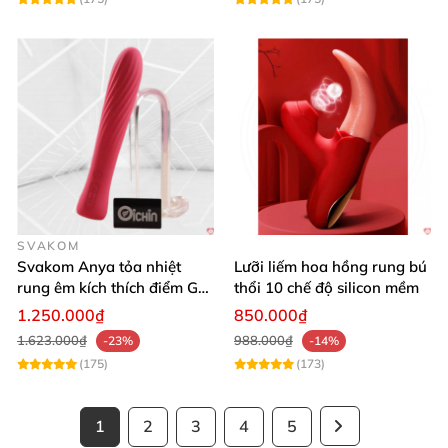
SVAKOM
Svakom Anya tỏa nhiệt
Lưỡi liếm hoa hồng rung bú
rung êm kích thích điểm G
thổi 10 chế độ silicon mềm
silicon Mỹ cao cấp an toàn
1.250.000₫
850.000₫
1.623.000₫
988.000₫
-23%
-14%
(175)
(173)
1
2
3
4
5