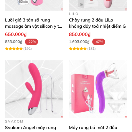
LILO
Lưỡi giả 3 tần số rung
Chày rung 2 đầu LiLo
massage âm vật silicon y tế
không dây toả nhiệt điểm G
an toàn
650.000₫
850.000₫
833.000₫
1.603.000₫
-22%
-47%
(192)
(181)
SVAKOM
Svakom Angel máy rung
Máy rung bú mút 2 đầu