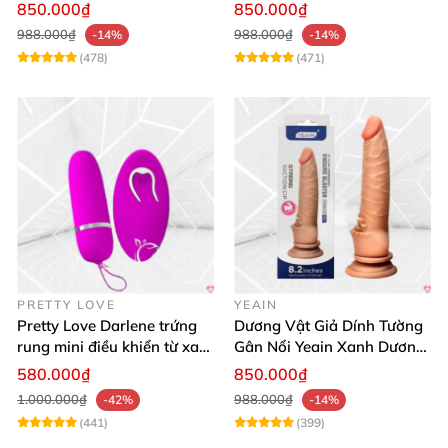
thật
850.000₫
850.000₫
988.000₫
988.000₫
-14%
-14%
(478)
(471)
PRETTY LOVE
YEAIN
Pretty Love Darlene trứng
Dương Vật Giả Dính Tường
rung mini điều khiển từ xa
Gân Nổi Yeain Xanh Dương
12 chế độ rung mạnh
8.2 Siêu Thật
580.000₫
850.000₫
1.000.000₫
988.000₫
-42%
-14%
(441)
(399)