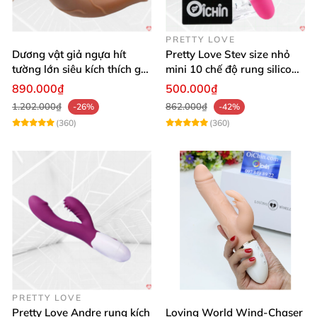
PRETTY LOVE
Dương vật giả ngựa hít
Pretty Love Stev size nhỏ
tường lớn siêu kích thích gai
mini 10 chế độ rung silicone
nổi
mềm
890.000₫
500.000₫
1.202.000₫
862.000₫
-26%
-42%
(360)
(360)
PRETTY LOVE
Pretty Love Andre rung kích
Loving World Wind-Chaser