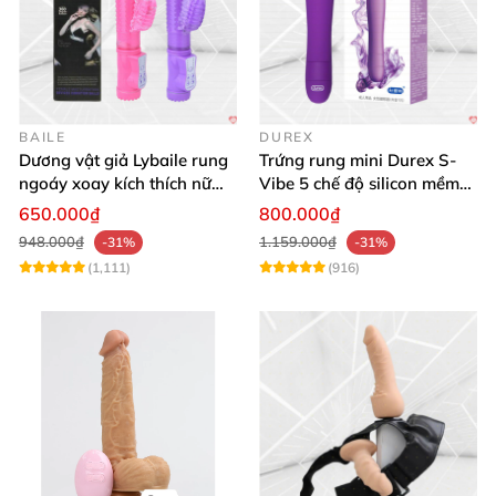
BAILE
DUREX
Dương vật giả Lybaile rung
Trứng rung mini Durex S-
ngoáy xoay kích thích nữ
Vibe 5 chế độ silicon mềm
thủ dâm
mịn cao cấp
650.000₫
800.000₫
948.000₫
1.159.000₫
-31%
-31%
(1,111)
(916)