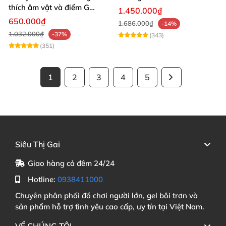
thích âm vật và điểm G
1.450.000₫
mạnh mẽ
650.000₫
1.686.000₫
-14%
1.032.000₫
-37%
(343)
(351)
1
2
3
4
5
Siêu Thị Gai
Giao hàng cả đêm 24/24
Hotline:
0938411000
Chuyên phân phối đồ chơi người lớn, gel bôi trơn và
sản phẩm hỗ trợ tình yêu cao cấp, uy tín tại Việt Nam.