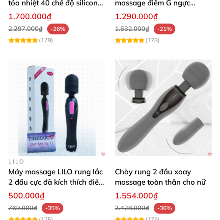
tỏa nhiệt 40 chế độ silicon
massage điểm G ngực
mềm mịn
silicon y tế mềm mại
1.700.000₫
1.290.000₫
2.297.000₫
1.632.000₫
-26%
-21%
(179)
(178)
LILO
Máy massage LILO rung lắc
Chày rung 2 đầu xoay
2 đầu cực đã kích thích điểm
massage toàn thân cho nữ
G âm đạo
500.000₫
1.554.000₫
769.000₫
2.428.000₫
-35%
-36%
(175)
(175)