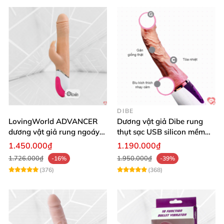
DIBE
LovingWorld ADVANCER
Dương vật giả Dibe rung
dương vật giả rung ngoáy
thụt sạc USB silicon mềm
thụt 7 chế độ
mại thật
1.450.000₫
1.190.000₫
1.726.000₫
1.950.000₫
-16%
-39%
(376)
(368)