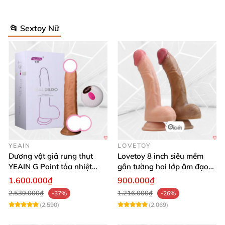
📂 Sextoy Nữ
YEAIN
LOVETOY
Dương vật giả rung thụt
Lovetoy 8 inch siêu mềm
YEAIN G Point tỏa nhiệt
gắn tường hai lớp âm đạo
điều khiển từ xa
giả chuẩn y tế
1.600.000₫
900.000₫
2.539.000₫
1.216.000₫
-37%
-26%
(2,590)
(2,069)