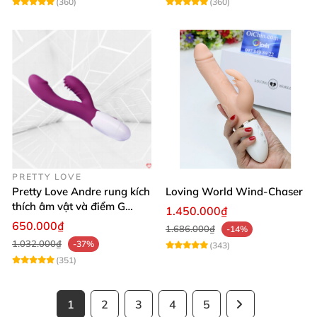
(360)
(360)
PRETTY LOVE
Pretty Love Andre rung kích
Loving World Wind-Chaser
thích âm vật và điểm G
1.450.000₫
mạnh mẽ
650.000₫
1.686.000₫
-14%
1.032.000₫
-37%
(343)
(351)
1
2
3
4
5