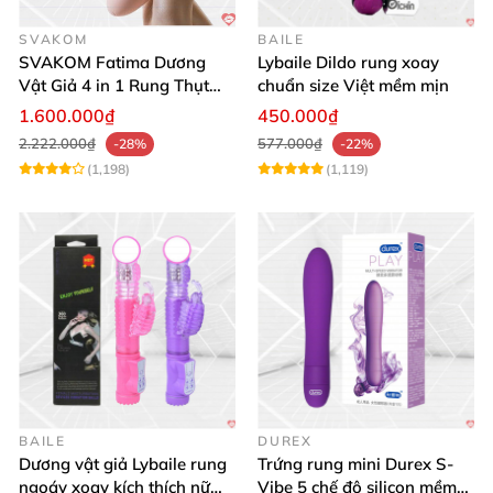
SVAKOM
BAILE
SVAKOM Fatima Dương
Lybaile Dildo rung xoay
Vật Giả 4 in 1 Rung Thụt
chuẩn size Việt mềm mịn
Hút Toả Nhiệt Massage Cho
1.600.000₫
450.000₫
Nữ
2.222.000₫
577.000₫
-28%
-22%
(1,198)
(1,119)
BAILE
DUREX
Dương vật giả Lybaile rung
Trứng rung mini Durex S-
ngoáy xoay kích thích nữ
Vibe 5 chế độ silicon mềm