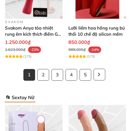
SVAKOM
Svakom Anya tỏa nhiệt
Lưỡi liếm hoa hồng rung bú
rung êm kích thích điểm G
thổi 10 chế độ silicon mềm
silicon Mỹ cao cấp an toàn
1.250.000₫
850.000₫
1.623.000₫
988.000₫
-23%
-14%
(175)
(173)
1
2
3
4
5
📂 Sextoy Nữ