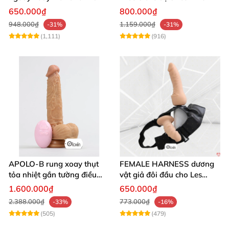
thủ dâm
mịn cao cấp
650.000₫
800.000₫
948.000₫
1.159.000₫
-31%
-31%
(1,111)
(916)
APOLO-B rung xoay thụt
FEMALE HARNESS dương
tỏa nhiệt gắn tường điều
vật giả đôi đầu cho Les
khiển từ xa đa chế độ
massage cực sướng
1.600.000₫
650.000₫
2.388.000₫
773.000₫
-33%
-16%
(505)
(479)