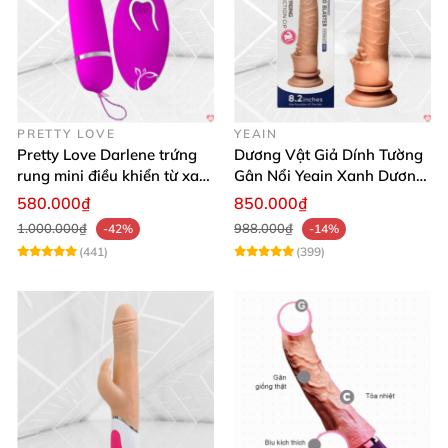
PRETTY LOVE
YEAIN
Pretty Love Darlene trứng
Dương Vật Giả Dính Tường
rung mini điều khiển từ xa
Gân Nổi Yeain Xanh Dương
12 chế độ rung mạnh
8.2 Siêu Thật
580.000₫
850.000₫
1.000.000₫
988.000₫
-42%
-14%
(441)
(399)