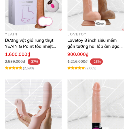
YEAIN
LOVETOY
Dương vật giả rung thụt
Lovetoy 8 inch siêu mềm
YEAIN G Point tỏa nhiệt
gắn tường hai lớp âm đạo
điều khiển từ xa
giả chuẩn y tế
1.600.000₫
900.000₫
2.539.000₫
1.216.000₫
-37%
-26%
(2,590)
(2,069)