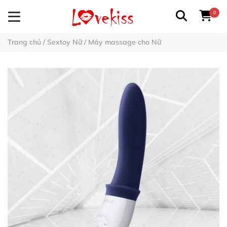
0
Trang chủ
/
Sextoy Nữ
/
Máy massage cho Nữ