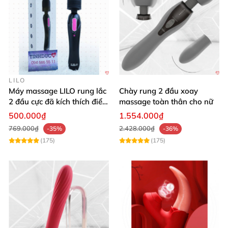
LILO
Máy massage LILO rung lắc
Chày rung 2 đầu xoay
2 đầu cực đã kích thích điểm
massage toàn thân cho nữ
G âm đạo
500.000₫
1.554.000₫
769.000₫
2.428.000₫
-35%
-36%
(175)
(175)