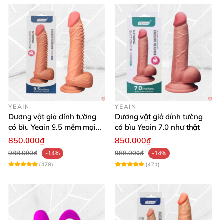
YEAIN
YEAIN
Dương vật giả dính tường
Dương vật giả dính tường
có bìu Yeain 9.5 mềm mại
có bìu Yeain 7.0 như thật
thật
850.000₫
850.000₫
988.000₫
988.000₫
-14%
-14%
(478)
(471)