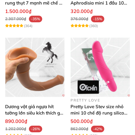
rung thụt 7 mạnh mẽ chế độ
Aphrodisia mini 1 đầu 10
tỏa nhiệt
chế độ rung đa năng
1.500.000₫
320.000₫
2.307.000₫
376.000₫
-35%
-15%
(364)
(360)
PRETTY LOVE
Dương vật giả ngựa hít
Pretty Love Stev size nhỏ
tường lớn siêu kích thích gai
mini 10 chế độ rung silicone
nổi
mềm
890.000₫
500.000₫
1.202.000₫
862.000₫
-26%
-42%