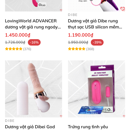
DIBE
LovingWorld ADVANCER
Dương vật giả Dibe rung
dương vật giả rung ngoáy
thụt sạc USB silicon mềm
thụt 7 chế độ
mại thật
1.450.000₫
1.190.000₫
1.726.000₫
1.950.000₫
-16%
-39%
(376)
(368)
DIBE
Dương vật giả Dibei God
Trứng rung tình yêu