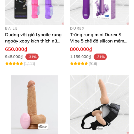
BAILE
DUREX
Dương vật giả Lybaile rung
Trứng rung mini Durex S-
ngoáy xoay kích thích nữ
Vibe 5 chế độ silicon mềm
thủ dâm
mịn cao cấp
650.000₫
800.000₫
948.000₫
1.159.000₫
-31%
-31%
(1,111)
(916)