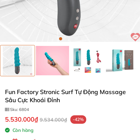
Fun Factory Stronic Surf Tự Động Massage
Sâu Cực Khoái Đỉnh
Sku:
6804
5.530.000₫
9.534.000₫
-42%
Còn hàng