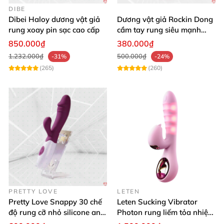
DIBE
Dibei Haloy dương vật giả
Dương vật giả Rockin Dong
rung xoay pin sạc cao cấp
cầm tay rung siêu mạnh
silicon y tế cao cấp
850.000₫
380.000₫
1.232.000₫
500.000₫
-31%
-24%
(265)
(260)
PRETTY LOVE
LETEN
Pretty Love Snappy 30 chế
Leten Sucking Vibrator
độ rung cỡ nhỏ silicone an
Photon rung liếm tỏa nhiệt
toàn pin AAA dễ dùng
pin sạc cao cấp