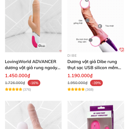
DIBE
LovingWorld ADVANCER
Dương vật giả Dibe rung
dương vật giả rung ngoáy
thụt sạc USB silicon mềm
thụt 7 chế độ
mại thật
1.450.000₫
1.190.000₫
1.726.000₫
1.950.000₫
-16%
-39%
(376)
(368)