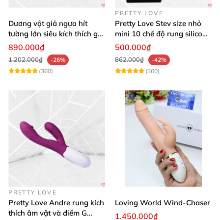
PRETTY LOVE
Dương vật giả ngựa hít
Pretty Love Stev size nhỏ
tường lớn siêu kích thích gai
mini 10 chế độ rung silicone
nổi
mềm
890.000₫
500.000₫
1.202.000₫
862.000₫
-26%
-42%
(360)
(360)
PRETTY LOVE
Pretty Love Andre rung kích
Loving World Wind-Chaser
thích âm vật và điểm G
1.450.000₫