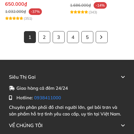
mạnh mẽ
650.000₫
1.686.000₫
-14%
1.032.000₫
-37%
(343)
(351)
1
2
3
4
5
Siêu Thị Gai
Giao hàng cả đêm 24/24
Hotline:
0938411000
Chuyên phân phối đồ chơi người lớn, gel bôi trơn và
sản phẩm hỗ trợ tình yêu cao cấp, uy tín tại Việt Nam.
VỀ CHÚNG TÔI