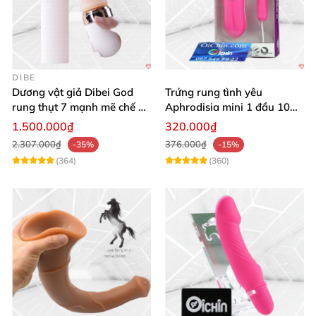
DIBE
Dương vật giả Dibei God
Trứng rung tình yêu
rung thụt 7 mạnh mẽ chế độ
Aphrodisia mini 1 đầu 10
tỏa nhiệt
chế độ rung đa năng
1.500.000₫
320.000₫
2.307.000₫
376.000₫
-35%
-15%
(364)
(360)