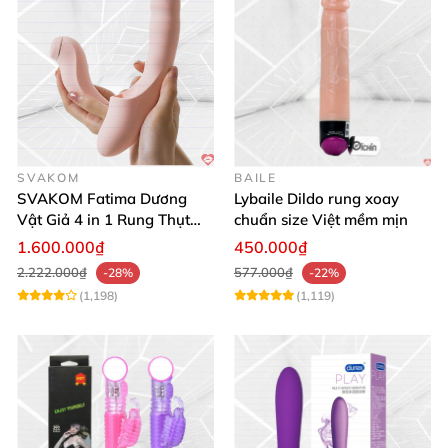
SVAKOM
BAILE
SVAKOM Fatima Dương
Lybaile Dildo rung xoay
Vật Giả 4 in 1 Rung Thụt
chuẩn size Việt mềm mịn
Hút Toả Nhiệt Massage Cho
1.600.000₫
450.000₫
Nữ
2.222.000₫
577.000₫
-28%
-22%
(1,198)
(1,119)