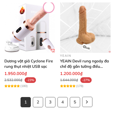
YEAIN
Dương vật giả Cyclone Fire
YEAIN Devil rung ngoáy đa
rung thụt nhiệt USB sạc
chế độ gắn tường điều
khiển từ xa tiện lợi
1.950.000₫
1.200.000₫
2.532.000₫
1.644.000₫
-23%
-27%
(180)
(178)
1
2
3
4
5