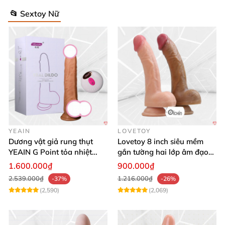
📂 Sextoy Nữ
YEAIN
LOVETOY
Dương vật giả rung thụt
Lovetoy 8 inch siêu mềm
YEAIN G Point tỏa nhiệt
gắn tường hai lớp âm đạo
điều khiển từ xa
giả chuẩn y tế
1.600.000₫
900.000₫
2.539.000₫
1.216.000₫
-37%
-26%
(2,590)
(2,069)