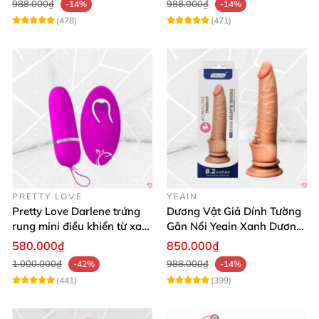
988.000₫
988.000₫
-14%
-14%
(478)
(471)
PRETTY LOVE
YEAIN
Pretty Love Darlene trứng
Dương Vật Giả Dính Tường
rung mini điều khiển từ xa
Gân Nổi Yeain Xanh Dương
12 chế độ rung mạnh
8.2 Siêu Thật
580.000₫
850.000₫
1.000.000₫
988.000₫
-42%
-14%
(441)
(399)