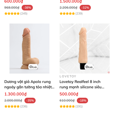
600.000₫
1.500.000₫
968.000₫
2.206.000₫
-38%
-32%
(245)
(239)
LOVETOY
Dương vật giả Apolo rung
Lovetoy Realfeel 8 inch
ngoáy gắn tường tỏa nhiệt
rung mạnh silicone siêu
đa chế độ
mềm
1.300.000₫
500.000₫
2.000.000₫
610.000₫
-35%
-18%
(236)
(191)