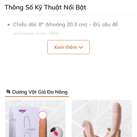
Thông Số Kỹ Thuật Nổi Bật
Chiều dài
: 8" (khoảng 20.3 cm) – Đủ sâu
để
massage toàn diện
.
Xem thêm
Chiều rộng
: 1.77" (khoảng 4.5 cm) – Mang lại
cảm giác đầy đặn
, ôm sát hoàn hảo
.
Những thông số này giúp
Fun Factory Stronic Surf
trở thành lựa chọn hàng đầu cho đồ chơi tự động
đẩy
, đảm bảo kích thích mạnh mẽ
mà
vẫn thoải mái
📂 Dương Vật Giả Đa Năng
sử dụng lâu dài
. Chất liệu silicone y tế cao cấp
, an
toàn
tuyệt đối cho da nhạy cảm
.