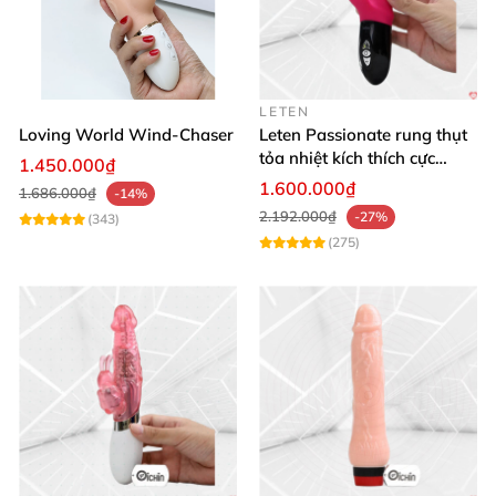
LETEN
Loving World Wind-Chaser
Leten Passionate rung thụt
tỏa nhiệt kích thích cực
1.450.000₫
mạnh
1.600.000₫
1.686.000₫
-14%
2.192.000₫
-27%
(343)
(275)