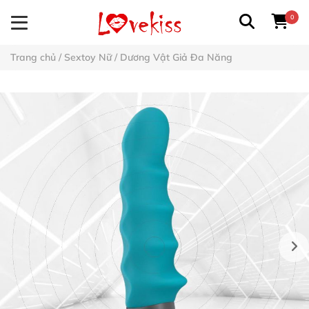
0
Trang chủ
/
Sextoy Nữ
/
Dương Vật Giả Đa Năng