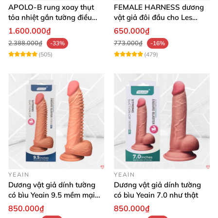
APOLO-B rung xoay thụt
FEMALE HARNESS dương
tỏa nhiệt gắn tường điều
vật giả đôi đầu cho Les
khiển từ xa đa chế độ
massage cực sướng
1.600.000₫
650.000₫
2.388.000₫
773.000₫
-33%
-16%
(505)
(479)
YEAIN
YEAIN
Dương vật giả dính tường
Dương vật giả dính tường
có bìu Yeain 9.5 mềm mại
có bìu Yeain 7.0 như thật
thật
850.000₫
850.000₫