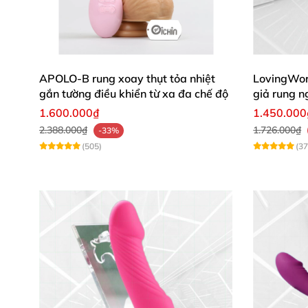
Hương Giang (Đà Nẵng)
: "Thiết kế hai đ
recommend nhiệt tình! ✨"
Sẵn sàng chinh phục khoái lạc chưa
? Mua nga
APOLO-B rung xoay thụt tỏa nhiệt
LovingWo
gắn tường điều khiển từ xa đa chế độ
giả rung n
1.600.000₫
1.450.000
2.388.000₫
1.726.000₫
-33%
(505)
(37