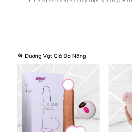
Chiều dài chèn đầu tay cầm
: 3 inch (7.6
Đường kính đầu nhọn
: 1.15 inch (2.9 cm)
Chu vi đầu G-spot
: 3.75 inch (9.5 cm) – ô
Đường kính thân G-spot
: 0.75 inch (1.9 c
📂 Dương Vật Giả Đa Năng
Tính năng nổi bật
:
Chống thấm nước 100%
Chống vỡ
, không xốp
, thân thiện da (hypoa
Hỗ trợ chơi nhiệt độ (temperature-play frie
Chất liệu
thủy tinh Borosilicate
cao cấp đảm bả
toàn tối đa – chúng tôi khuyên dùng túi đựng