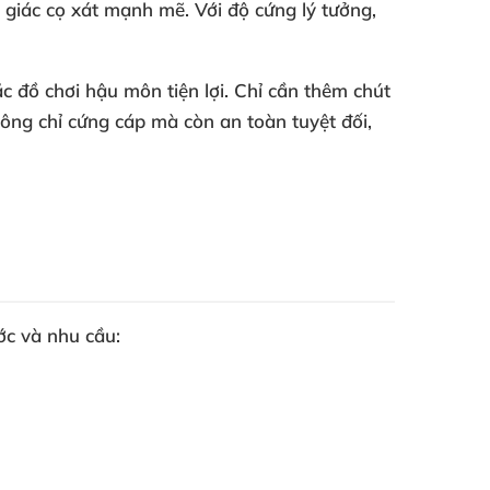
m giác cọ xát mạnh mẽ
. Với độ cứng lý tưởng
,
c đồ chơi hậu môn tiện lợi
. Chỉ cần thêm chút
ông chỉ cứng cáp
mà còn an toàn
tuyệt đối
,
ước
và nhu cầu: