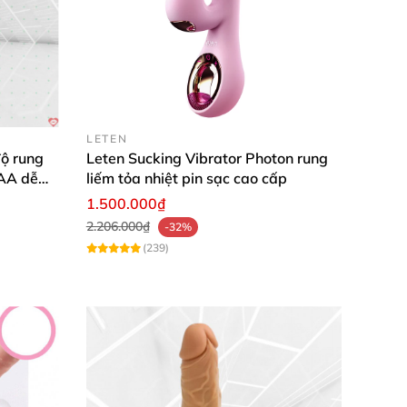
LETEN
ộ rung
Leten Sucking Vibrator Photon rung
AAA dễ
liếm tỏa nhiệt pin sạc cao cấp
1.500.000₫
2.206.000₫
-32%
(239)