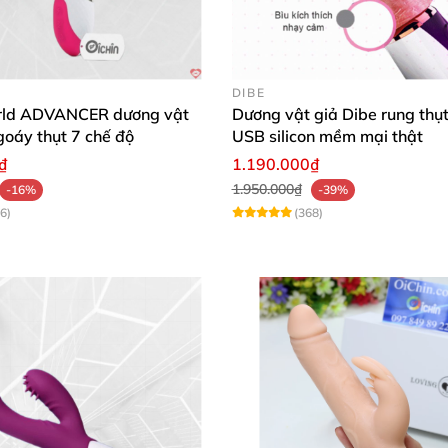
ầu đa năng
, cảm giác sử dụng êm ái
và mạnh mẽ
. Dễ mang
DIBE
y Glas 8 Inch Sườn G-Spot kép
để trải nghiệm đỉnh cao
rld ADVANCER dương vật
Dương vật giả Dibe rung thụt
goáy thụt 7 chế độ
USB silicon mềm mại thật
₫
1.190.000₫
1.950.000₫
-16%
-39%
6)
(368)