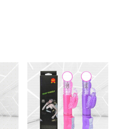
ng nhẹ
. Luôn kiểm tra kỹ trước sử dụng
để an
rơn
, kể cả silicone!