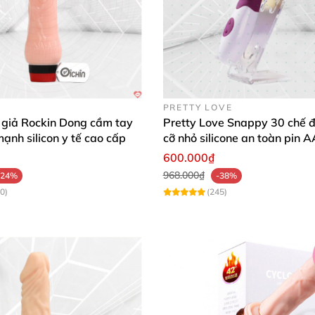
PRETTY LOVE
 giả Rockin Dong cầm tay
Pretty Love Snappy 30 chế đ
mạnh silicon y tế cao cấp
cỡ nhỏ silicone an toàn pin 
dùng
600.000₫
968.000₫
-24%
-38%
0)
(245)