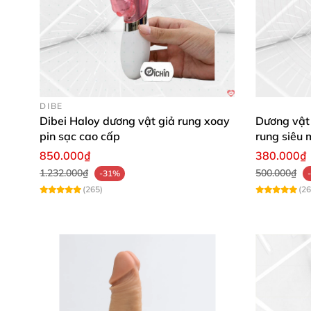
DIBE
Dibei Haloy dương vật giả rung xoay
Dương vật
pin sạc cao cấp
rung siêu 
850.000₫
380.000₫
1.232.000₫
500.000₫
-31%
(265)
(26