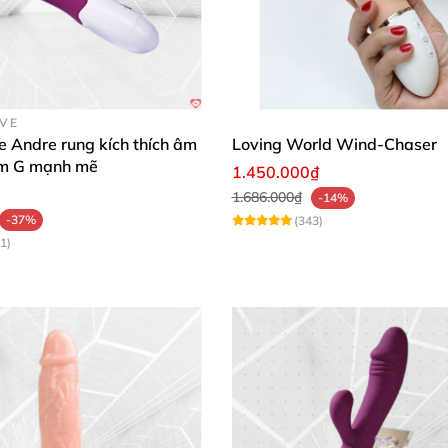
OVE
e Andre rung kích thích âm
Loving World Wind-Chaser
ểm G mạnh mẽ
1.450.000₫
1.686.000₫
-14%
-37%
(343)
1)