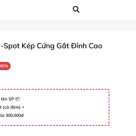
G-Spot Kép Cứng Gắt Đỉnh Cao
-45%
 tên SP 📦
út (cả đêm) ⚡
 từ 300.000đ