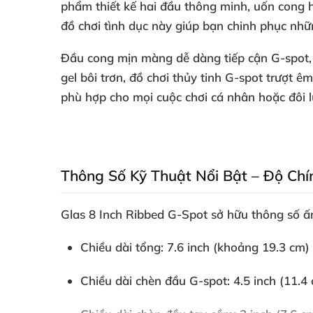
phẩm thiết kế hai đầu thông minh
, uốn cong
đồ chơi tình dục này giúp bạn chinh phục
nhữn
Đầu cong mịn màng dễ dàng tiếp cận G-spot
gel bôi trơn
,
đồ chơi thủy tinh G-spot
trượt êm
phù hợp cho
mọi cuộc chơi cá nhân
hoặc đôi 
Thông Số Kỹ Thuật Nổi Bật – Độ Ch
Glas 8 Inch Ribbed G-Spot
sở hữu thông số ấ
Chiều dài tổng
: 7.6 inch (khoảng 19.3 cm)
Chiều dài chèn đầu G-spot
: 4.5 inch (11.4