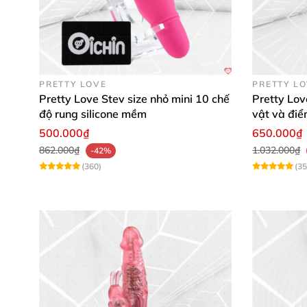
PRETTY LOVE
PRETTY L
Pretty Love Stev size nhỏ mini 10 chế
Pretty Lov
độ rung silicone mềm
vật và đi
500.000₫
650.000₫
862.000₫
1.032.000₫
-42%
(360)
(35