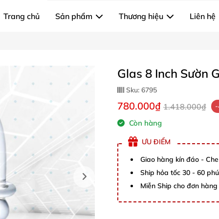
Trang chủ
Sản phẩm
Thương hiệu
Liên hệ
Glas 8 Inch Sườn 
Sku:
6795
780.000₫
1.418.000₫
Còn hàng
ƯU ĐIỂM
Giao hàng kín đáo - Che
Ship hỏa tốc 30 - 60 ph
Miễn Ship cho đơn hàng