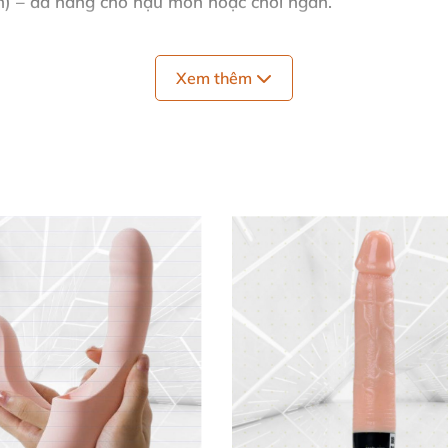
 cm) – đa năng cho hậu môn
hoặc chơi ngắn.
 – mịn màng
, dễ tiếp cận.
Xem thêm
m sát
, tăng cường khoái cảm.
m) – thoải mái cho
mọi người dùng.
llergenic) ️
ndly) ❄️
o độ bền vượt trội
, dễ vệ sinh bằng nước ấm
và xà phò
 lót êm ái bảo vệ sản phẩm
. Tương thích
mọi loại gel bôi t