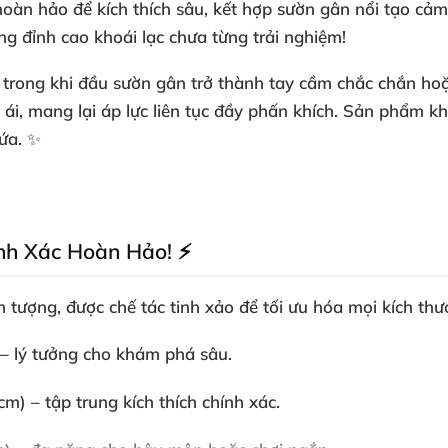
 hoàn hảo
để kích thích sâu
, kết hợp sườn gân nổi tạo cả
g đỉnh cao khoái lạc chưa từng trải nghiệm!
, trong khi đầu sườn gân trở thành tay cầm chắc chắn
hoặ
 ái
, mang lại áp lực liên tục đầy phấn khích
. Sản phẩm kh
lứa
. ✨
ính Xác Hoàn Hảo! ⚡
n tượng
,
được chế tác tinh xảo
để tối ưu hóa
mọi kích th
 – lý tưởng cho khám phá sâu.
 cm) – tập trung kích thích chính xác.