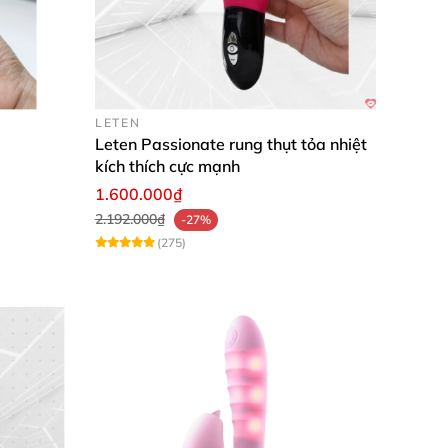
LETEN
Leten Passionate rung thụt tỏa nhiệt
kích thích cực mạnh
1.600.000₫
2.192.000₫
-27%
(275)