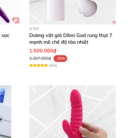
 theo
, tiện lợi cho
các chuyến đi
, mình
DIBE
 hôm nay!
 sạc
Dương vật giả Dibei God rung thụt 7
mạnh mẽ chế độ tỏa nhiệt
1.500.000₫
2.307.000₫
-35%
(364)