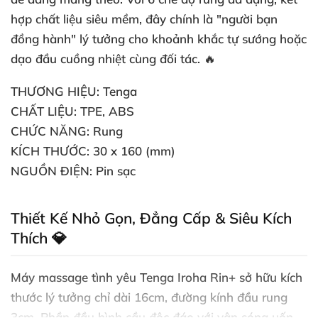
hợp chất liệu siêu mềm, đây chính là "người bạn
đồng hành" lý tưởng cho khoảnh khắc tự sướng hoặc
dạo đầu cuồng nhiệt cùng đối tác. 🔥
THƯƠNG HIỆU:
Tenga
CHẤT LIỆU:
TPE, ABS
CHỨC NĂNG:
Rung
KÍCH THƯỚC:
30 x 160 (mm)
NGUỒN ĐIỆN:
Pin sạc
Thiết Kế Nhỏ Gọn, Đẳng Cấp & Siêu Kích
Thích 💎
Máy massage tình yêu Tenga Iroha Rin+
sở hữu kích
thước lý tưởng chỉ dài 16cm, đường kính đầu rung
3cm. Phần đầu hình cầu độc đáo với vân sóng uốn