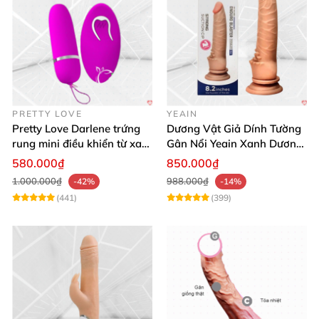
PRETTY LOVE
YEAIN
Pretty Love Darlene trứng
Dương Vật Giả Dính Tường
rung mini điều khiển từ xa
Gân Nổi Yeain Xanh Dương
12 chế độ rung mạnh
8.2 Siêu Thật
580.000₫
850.000₫
1.000.000₫
988.000₫
-42%
-14%
(441)
(399)