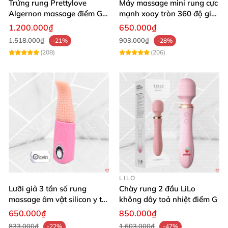
Trứng rung Prettylove
Máy massage mini rung cực
Đừng chần chừ nữa! Sở hữu ngay chày rung Tenga
Algernon massage điểm G
mạnh xoay tròn 360 độ giá
Iroha Rin+ từ chúng tôi để khám phá khoái lạc đỉnh
12 chế độ
rẻ chất lượng
1.200.000₫
650.000₫
cao. Mua hàng hôm nay – Hạnh phúc chờ bạn! 🛒✨
1.518.000₫
903.000₫
-21%
-28%
(208)
(206)
(Tổng: 528 từ)
LILO
Lưỡi giả 3 tần số rung
Chày rung 2 đầu LiLo
massage âm vật silicon y tế
không dây toả nhiệt điểm G
an toàn
650.000₫
850.000₫
833.000₫
1.603.000₫
-22%
-47%