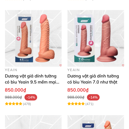
YEAIN
YEAIN
Dương vật giả dính tường
Dương vật giả dính tường
có bìu Yeain 9.5 mềm mại
có bìu Yeain 7.0 như thật
thật
850.000₫
850.000₫
988.000₫
988.000₫
-14%
-14%
(478)
(471)