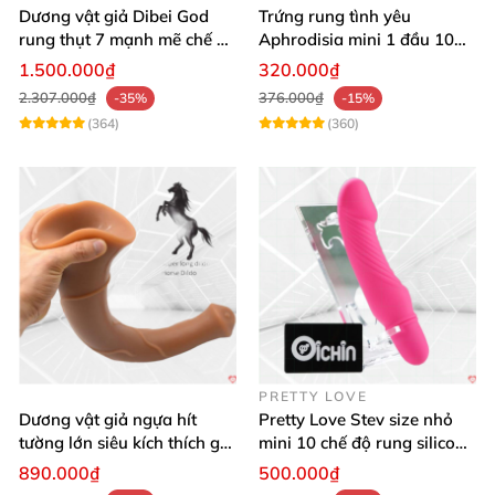
Dương vật giả Dibei God
Trứng rung tình yêu
rung thụt 7 mạnh mẽ chế độ
Aphrodisia mini 1 đầu 10
tỏa nhiệt
chế độ rung đa năng
1.500.000₫
320.000₫
2.307.000₫
376.000₫
-35%
-15%
(364)
(360)
PRETTY LOVE
Dương vật giả ngựa hít
Pretty Love Stev size nhỏ
tường lớn siêu kích thích gai
mini 10 chế độ rung silicone
nổi
mềm
890.000₫
500.000₫