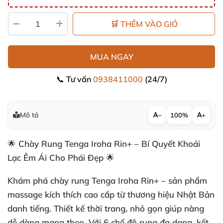
🛒 THÊM VÀO GIỎ
MUA NGAY
📞 Tư vấn
0938411000
(24/7)
Mô tả
−
100%
+
🌟
Chày Rung Tenga Iroha Rin+ – Bí Quyết Khoái
Lạc Êm Ái Cho Phái Đẹp
🌟
Khám phá
chày rung Tenga Iroha Rin+
– sản phẩm
massage kích thích cao cấp từ thương hiệu Nhật Bản
danh tiếng. Thiết kế thời trang, nhỏ gọn giúp nàng
dễ dàng mang theo. Với
6 chế độ rung đa dạng
, kết