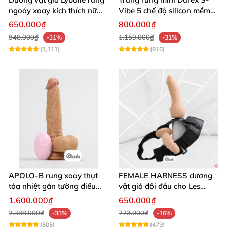
ngoáy xoay kích thích nữ
Vibe 5 chế độ silicon mềm
thủ dâm
mịn cao cấp
650.000₫
800.000₫
948.000₫
1.159.000₫
-31%
-31%
(1,111)
(916)
APOLO-B rung xoay thụt
FEMALE HARNESS dương
tỏa nhiệt gắn tường điều
vật giả đôi đầu cho Les
khiển từ xa đa chế độ
massage cực sướng
1.600.000₫
650.000₫
2.388.000₫
773.000₫
-33%
-16%
(505)
(479)