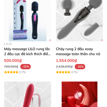
LILO
Máy massage LILO rung lắc
Chày rung 2 đầu xoay
2 đầu cực đã kích thích điểm
massage toàn thân cho nữ
G âm đạo
500.000₫
1.554.000₫
769.000₫
2.428.000₫
-35%
-36%
(175)
(175)