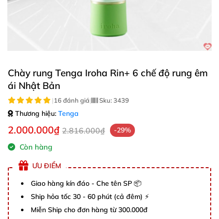
Chày rung Tenga Iroha Rin+ 6 chế độ rung êm
ái Nhật Bản
|
16 đánh giá
|
Sku:
3439
Thương hiệu:
Tenga
2.000.000₫
2.816.000₫
-29%
Còn hàng
ƯU ĐIỂM
Giao hàng kín đáo - Che tên SP 📦
Ship hỏa tốc 30 - 60 phút (cả đêm) ⚡
Miễn Ship cho đơn hàng từ 300.000đ