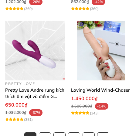
1.202.000₫
862.000₫
-26%
-42%
(360)
(360)
PRETTY LOVE
Pretty Love Andre rung kích
Loving World Wind-Chaser
thích âm vật và điểm G
1.450.000₫
mạnh mẽ
650.000₫
1.686.000₫
-14%
1.032.000₫
-37%
(343)
(351)