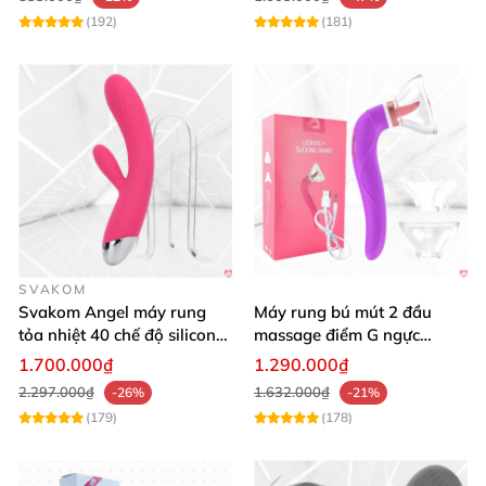
(192)
(181)
SVAKOM
Svakom Angel máy rung
Máy rung bú mút 2 đầu
tỏa nhiệt 40 chế độ silicon
massage điểm G ngực
mềm mịn
silicon y tế mềm mại
1.700.000₫
1.290.000₫
2.297.000₫
1.632.000₫
-26%
-21%
(179)
(178)