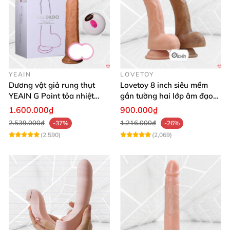
YEAIN
LOVETOY
Dương vật giả rung thụt
Lovetoy 8 inch siêu mềm
YEAIN G Point tỏa nhiệt
gắn tường hai lớp âm đạo
điều khiển từ xa
giả chuẩn y tế
1.600.000₫
900.000₫
2.539.000₫
1.216.000₫
-37%
-26%
(2,590)
(2,069)