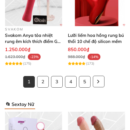
SVAKOM
Svakom Anya tỏa nhiệt
Lưỡi liếm hoa hồng rung bú
rung êm kích thích điểm G
thổi 10 chế độ silicon mềm
silicon Mỹ cao cấp an toàn
1.250.000₫
850.000₫
1.623.000₫
988.000₫
-23%
-14%
(175)
(173)
1
2
3
4
5
📂 Sextoy Nữ