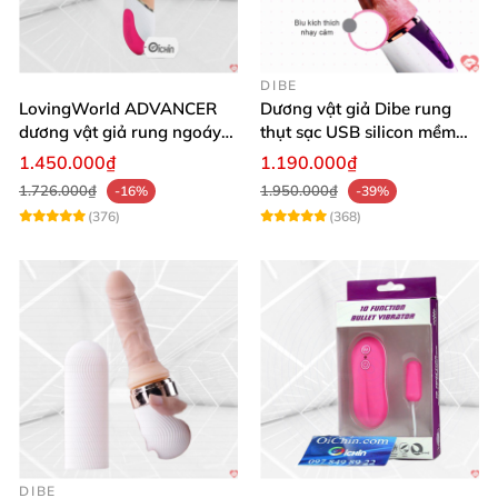
DIBE
LovingWorld ADVANCER
Dương vật giả Dibe rung
dương vật giả rung ngoáy
thụt sạc USB silicon mềm
thụt 7 chế độ
mại thật
1.450.000₫
1.190.000₫
1.726.000₫
1.950.000₫
-16%
-39%
(376)
(368)
DIBE