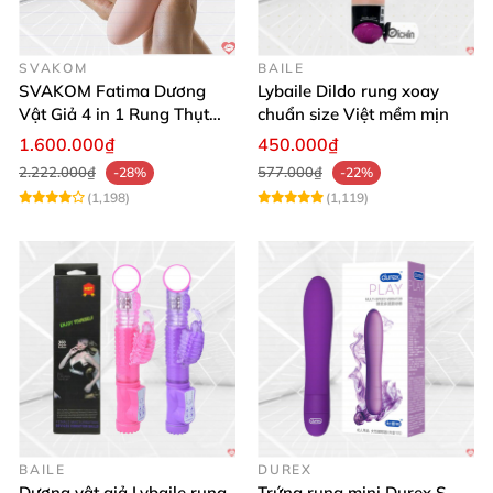
SVAKOM
BAILE
SVAKOM Fatima Dương
Lybaile Dildo rung xoay
Vật Giả 4 in 1 Rung Thụt
chuẩn size Việt mềm mịn
Hút Toả Nhiệt Massage Cho
1.600.000₫
450.000₫
Nữ
2.222.000₫
577.000₫
-28%
-22%
(1,198)
(1,119)
BAILE
DUREX
Dương vật giả Lybaile rung
Trứng rung mini Durex S-