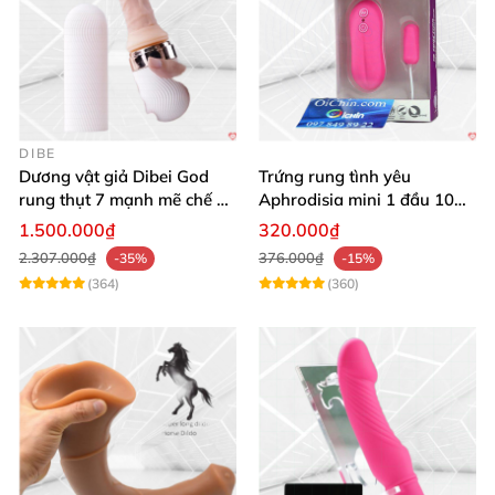
DIBE
Dương vật giả Dibei God
Trứng rung tình yêu
rung thụt 7 mạnh mẽ chế độ
Aphrodisia mini 1 đầu 10
tỏa nhiệt
chế độ rung đa năng
1.500.000₫
320.000₫
2.307.000₫
376.000₫
-35%
-15%
(364)
(360)