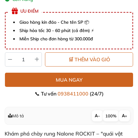
ƯU ĐIỂM
Giao hàng kín đáo - Che tên SP 📦
Ship hỏa tốc 30 - 60 phút (cả đêm) ⚡
Miễn Ship cho đơn hàng từ 300.000đ
🛒 THÊM VÀO GIỎ
MUA NGAY
📞 Tư vấn
0938411000
(24/7)
Mô tả
−
100%
+
Khám phá chày rung Nalone ROCKIT – "quái vật