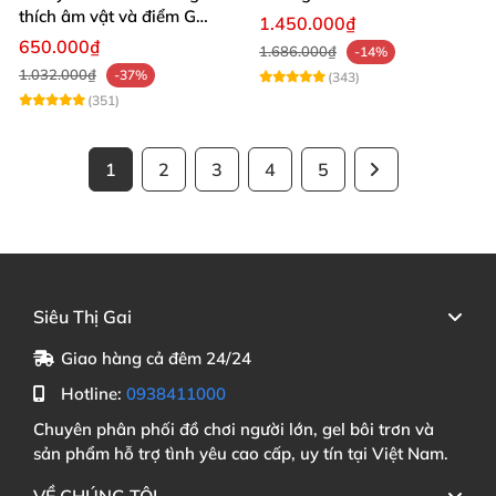
thích âm vật và điểm G
1.450.000₫
mạnh mẽ
650.000₫
1.686.000₫
-14%
1.032.000₫
-37%
(343)
(351)
1
2
3
4
5
Siêu Thị Gai
Giao hàng cả đêm 24/24
Hotline:
0938411000
Chuyên phân phối đồ chơi người lớn, gel bôi trơn và
sản phẩm hỗ trợ tình yêu cao cấp, uy tín tại Việt Nam.