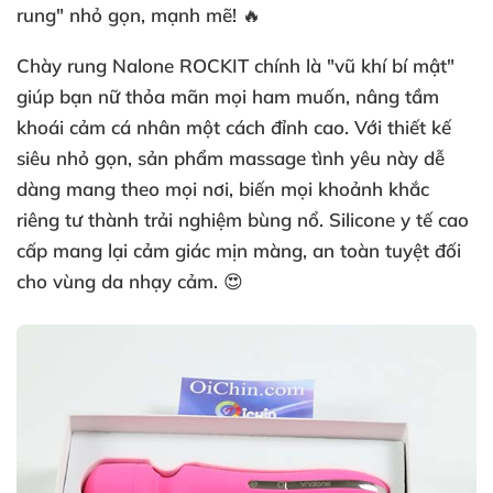
rung" nhỏ gọn, mạnh mẽ! 🔥
Chày rung Nalone ROCKIT chính là "vũ khí bí mật"
giúp bạn nữ thỏa mãn mọi ham muốn, nâng tầm
khoái cảm cá nhân một cách đỉnh cao. Với thiết kế
siêu nhỏ gọn, sản phẩm massage tình yêu này dễ
dàng mang theo mọi nơi, biến mọi khoảnh khắc
riêng tư thành trải nghiệm bùng nổ. Silicone y tế cao
cấp mang lại cảm giác mịn màng, an toàn tuyệt đối
cho vùng da nhạy cảm. 😍