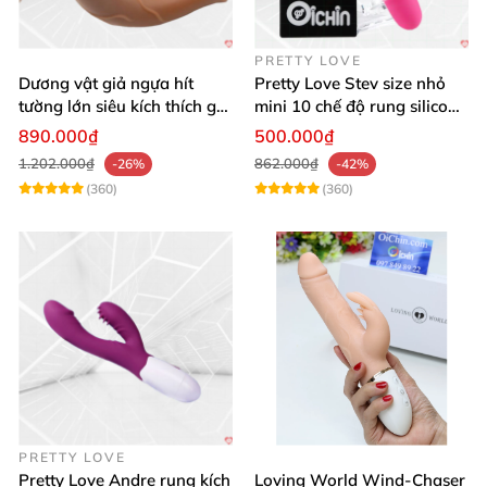
PRETTY LOVE
Dương vật giả ngựa hít
Pretty Love Stev size nhỏ
tường lớn siêu kích thích gai
mini 10 chế độ rung silicone
nổi
mềm
890.000₫
500.000₫
1.202.000₫
862.000₫
-26%
-42%
(360)
(360)
PRETTY LOVE
Pretty Love Andre rung kích
Loving World Wind-Chaser