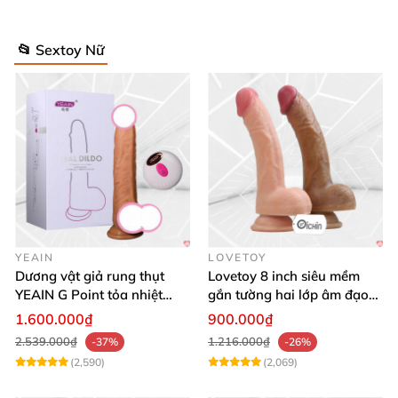
📂 Sextoy Nữ
YEAIN
LOVETOY
Dương vật giả rung thụt
Lovetoy 8 inch siêu mềm
YEAIN G Point tỏa nhiệt
gắn tường hai lớp âm đạo
điều khiển từ xa
giả chuẩn y tế
1.600.000₫
900.000₫
2.539.000₫
1.216.000₫
-37%
-26%
(2,590)
(2,069)