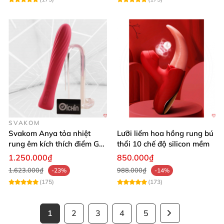
SVAKOM
Svakom Anya tỏa nhiệt
Lưỡi liếm hoa hồng rung bú
rung êm kích thích điểm G
thổi 10 chế độ silicon mềm
silicon Mỹ cao cấp an toàn
1.250.000₫
850.000₫
1.623.000₫
988.000₫
-23%
-14%
(175)
(173)
1
2
3
4
5