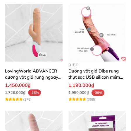
DIBE
LovingWorld ADVANCER
Dương vật giả Dibe rung
dương vật giả rung ngoáy
thụt sạc USB silicon mềm
thụt 7 chế độ
mại thật
1.450.000₫
1.190.000₫
1.726.000₫
1.950.000₫
-16%
-39%
(376)
(368)