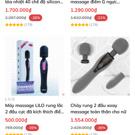
tỏa nhiệt 40 chế độ silicon
massage điểm G ngực
mềm mịn
silicon y tế mềm mại
1.700.000₫
1.290.000₫
2.297.000₫
1.632.000₫
-26%
-21%
(179)
(178)
LILO
Máy massage LILO rung lắc
Chày rung 2 đầu xoay
2 đầu cực đã kích thích điểm
massage toàn thân cho nữ
G âm đạo
500.000₫
1.554.000₫
769.000₫
2.428.000₫
-35%
-36%
(175)
(175)