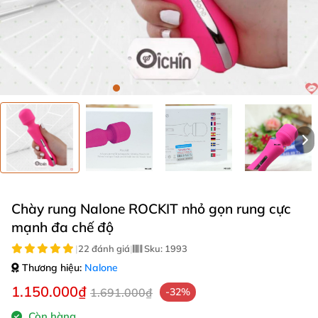
Chày rung Nalone ROCKIT nhỏ gọn rung cực
mạnh đa chế độ
|
22 đánh giá
|
Sku:
1993
Thương hiệu:
Nalone
1.150.000₫
1.691.000₫
-32%
Còn hàng