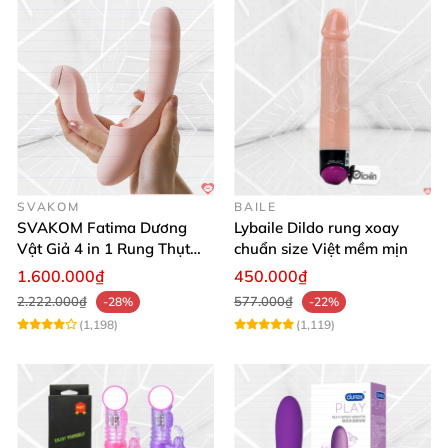
SVAKOM
BAILE
SVAKOM Fatima Dương
Lybaile Dildo rung xoay
Vật Giả 4 in 1 Rung Thụt
chuẩn size Việt mềm mịn
Hút Toả Nhiệt Massage Cho
1.600.000₫
450.000₫
Nữ
2.222.000₫
577.000₫
-28%
-22%
(1,198)
(1,119)