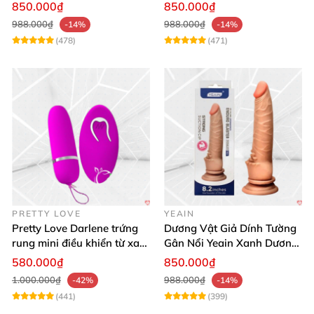
thật
850.000₫
850.000₫
988.000₫
988.000₫
-14%
-14%
(478)
(471)
PRETTY LOVE
YEAIN
Pretty Love Darlene trứng
Dương Vật Giả Dính Tường
rung mini điều khiển từ xa
Gân Nổi Yeain Xanh Dương
12 chế độ rung mạnh
8.2 Siêu Thật
580.000₫
850.000₫
1.000.000₫
988.000₫
-42%
-14%
(441)
(399)