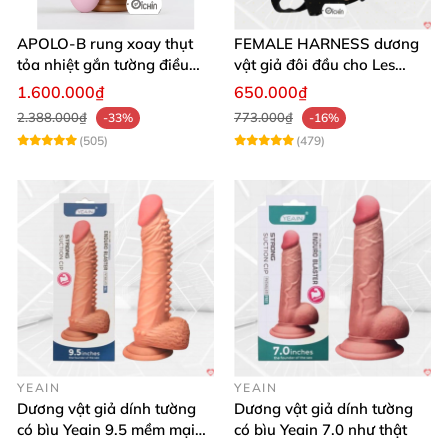
APOLO-B rung xoay thụt
FEMALE HARNESS dương
tỏa nhiệt gắn tường điều
vật giả đôi đầu cho Les
khiển từ xa đa chế độ
massage cực sướng
1.600.000₫
650.000₫
2.388.000₫
773.000₫
-33%
-16%
(505)
(479)
YEAIN
YEAIN
Dương vật giả dính tường
Dương vật giả dính tường
có bìu Yeain 9.5 mềm mại
có bìu Yeain 7.0 như thật