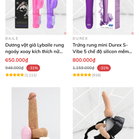
BAILE
DUREX
Dương vật giả Lybaile rung
Trứng rung mini Durex S-
ngoáy xoay kích thích nữ
Vibe 5 chế độ silicon mềm
thủ dâm
mịn cao cấp
650.000₫
800.000₫
948.000₫
1.159.000₫
-31%
-31%
(1,111)
(916)