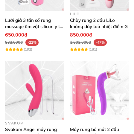
trước đến nay!"
LILO
Lưỡi giả 3 tần số rung
Chày rung 2 đầu LiLo
massage âm vật silicon y tế
không dây toả nhiệt điểm G
an toàn
650.000₫
850.000₫
833.000₫
1.603.000₫
-22%
-47%
(192)
(181)
Đừng chần chừ nữa! Sở hữu ngay chày rung Nalone
ROCKIT từ Chúng tôi để bùng nổ khoái cảm hàng
ngày.
Mua ngay hôm nay – biến ham muốn thành
hiện thực!
🛒💥
SVAKOM
Svakom Angel máy rung
Máy rung bú mút 2 đầu