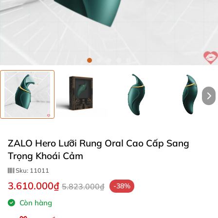
ZALO Hero Lưỡi Rung Oral Cao Cấp Sang
Trọng Khoái Cảm
Sku:
11011
3.610.000₫
5.823.000₫
-38%
Còn hàng