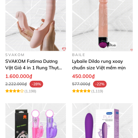
SVAKOM
BAILE
SVAKOM Fatima Dương
Lybaile Dildo rung xoay
Vật Giả 4 in 1 Rung Thụt
chuẩn size Việt mềm mịn
Hút Toả Nhiệt Massage Cho
1.600.000₫
450.000₫
Nữ
2.222.000₫
577.000₫
-28%
-22%
(1,198)
(1,119)