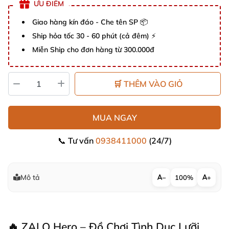
ƯU ĐIỂM
Giao hàng kín đáo - Che tên SP 📦
Ship hỏa tốc 30 - 60 phút (cả đêm) ⚡
Miễn Ship cho đơn hàng từ 300.000đ
🛒 THÊM VÀO GIỎ
MUA NGAY
📞 Tư vấn
0938411000
(24/7)
Mô tả
−
100%
+
🔥 ZALO Hero – Đồ Chơi Tình Dục Lưỡi