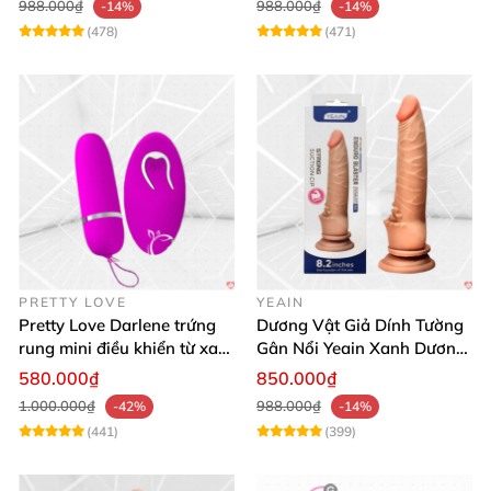
988.000₫
988.000₫
-14%
-14%
(478)
(471)
PRETTY LOVE
YEAIN
Pretty Love Darlene trứng
Dương Vật Giả Dính Tường
rung mini điều khiển từ xa
Gân Nổi Yeain Xanh Dương
12 chế độ rung mạnh
8.2 Siêu Thật
580.000₫
850.000₫
1.000.000₫
988.000₫
-42%
-14%
(441)
(399)