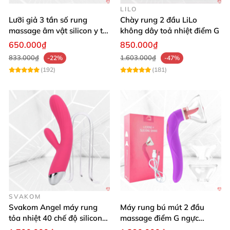
LILO
Lưỡi giả 3 tần số rung
Chày rung 2 đầu LiLo
massage âm vật silicon y tế
không dây toả nhiệt điểm G
an toàn
650.000₫
850.000₫
833.000₫
1.603.000₫
-22%
-47%
(192)
(181)
SVAKOM
Svakom Angel máy rung
Máy rung bú mút 2 đầu
tỏa nhiệt 40 chế độ silicon
massage điểm G ngực
mềm mịn
silicon y tế mềm mại