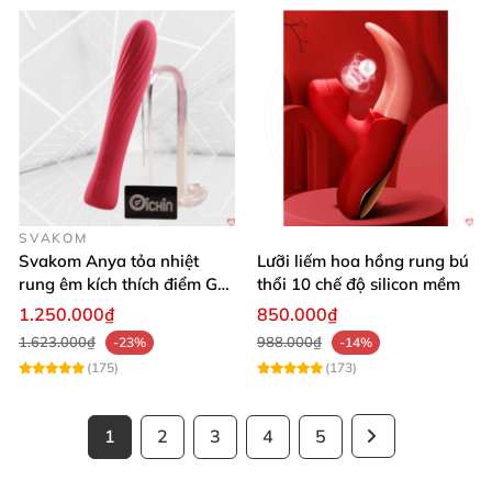
SVAKOM
Svakom Anya tỏa nhiệt
Lưỡi liếm hoa hồng rung bú
rung êm kích thích điểm G
thổi 10 chế độ silicon mềm
silicon Mỹ cao cấp an toàn
1.250.000₫
850.000₫
1.623.000₫
988.000₫
-23%
-14%
(175)
(173)
1
2
3
4
5