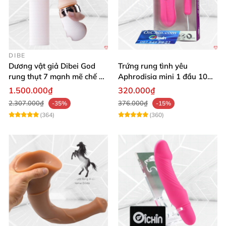
DIBE
Dương vật giả Dibei God
Trứng rung tình yêu
rung thụt 7 mạnh mẽ chế độ
Aphrodisia mini 1 đầu 10
tỏa nhiệt
chế độ rung đa năng
1.500.000₫
320.000₫
2.307.000₫
376.000₫
-35%
-15%
(364)
(360)