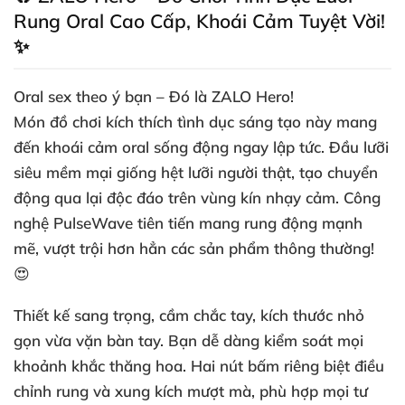
Rung Oral Cao Cấp, Khoái Cảm Tuyệt Vời!
✨
Oral sex theo ý bạn – Đó là ZALO Hero!
Món đồ chơi kích thích tình dục sáng tạo này mang
đến khoái cảm oral sống động ngay lập tức. Đầu lưỡi
siêu mềm mại giống hệt lưỡi người thật, tạo chuyển
động qua lại độc đáo trên vùng kín nhạy cảm. Công
nghệ PulseWave tiên tiến mang rung động mạnh
mẽ, vượt trội hơn hẳn các sản phẩm thông thường!
😍
Thiết kế sang trọng, cầm chắc tay, kích thước nhỏ
gọn vừa vặn bàn tay. Bạn dễ dàng kiểm soát mọi
khoảnh khắc thăng hoa. Hai nút bấm riêng biệt điều
chỉnh rung và xung kích mượt mà, phù hợp mọi tư