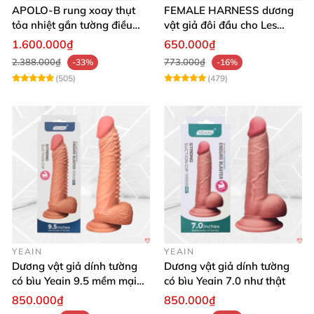
APOLO-B rung xoay thụt
FEMALE HARNESS dương
tỏa nhiệt gắn tường điều
vật giả đôi đầu cho Les
khiển từ xa đa chế độ
massage cực sướng
1.600.000₫
650.000₫
2.388.000₫
773.000₫
-33%
-16%
(505)
(479)
YEAIN
YEAIN
Dương vật giả dính tường
Dương vật giả dính tường
có bìu Yeain 9.5 mềm mại
có bìu Yeain 7.0 như thật
thật
850.000₫
850.000₫