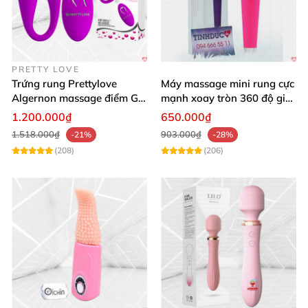
PRETTY LOVE
Trứng rung Prettylove
Máy massage mini rung cực
Algernon massage điểm G
mạnh xoay tròn 360 độ giá
12 chế độ
rẻ chất lượng
1.200.000₫
650.000₫
1.518.000₫
903.000₫
-21%
-28%
(208)
(206)