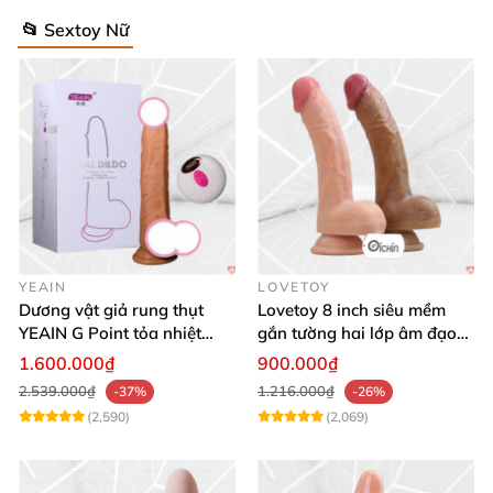
📂 Sextoy Nữ
YEAIN
LOVETOY
Dương vật giả rung thụt
Lovetoy 8 inch siêu mềm
YEAIN G Point tỏa nhiệt
gắn tường hai lớp âm đạo
điều khiển từ xa
giả chuẩn y tế
1.600.000₫
900.000₫
2.539.000₫
1.216.000₫
-37%
-26%
(2,590)
(2,069)