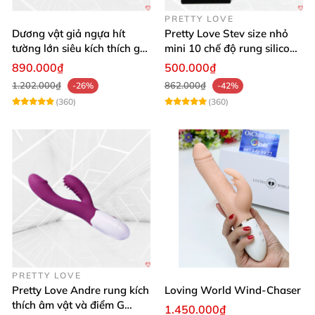
PRETTY LOVE
Dương vật giả ngựa hít
Pretty Love Stev size nhỏ
tường lớn siêu kích thích gai
mini 10 chế độ rung silicone
nổi
mềm
890.000₫
500.000₫
1.202.000₫
862.000₫
-26%
-42%
(360)
(360)
PRETTY LOVE
Pretty Love Andre rung kích
Loving World Wind-Chaser
thích âm vật và điểm G
1.450.000₫