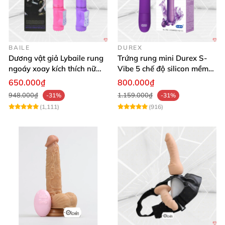
BAILE
DUREX
Dương vật giả Lybaile rung
Trứng rung mini Durex S-
ngoáy xoay kích thích nữ
Vibe 5 chế độ silicon mềm
thủ dâm
mịn cao cấp
650.000₫
800.000₫
948.000₫
1.159.000₫
-31%
-31%
(1,111)
(916)