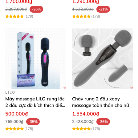
1.700.000₫
1.290.000₫
2.297.000₫
1.632.000₫
-26%
-21%
(179)
(178)
LILO
Máy massage LILO rung lắc
Chày rung 2 đầu xoay
2 đầu cực đã kích thích điểm
massage toàn thân cho nữ
G âm đạo
500.000₫
1.554.000₫
769.000₫
2.428.000₫
-35%
-36%
(175)
(175)