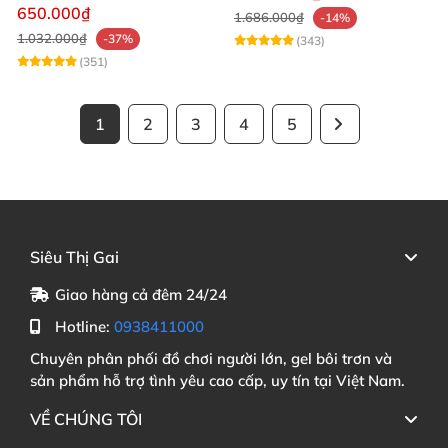
mạnh mẽ
650.000₫
1.686.000₫
-14%
1.032.000₫
-37%
(343)
(351)
1
2
3
4
5
Siêu Thị Gai
Giao hàng cả đêm 24/24
Hotline:
0938411000
Chuyên phân phối đồ chơi người lớn, gel bôi trơn và
sản phẩm hỗ trợ tình yêu cao cấp, uy tín tại Việt Nam.
VỀ CHÚNG TÔI