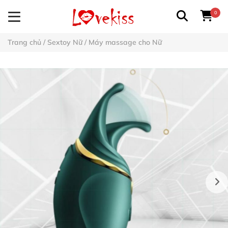
0
Trang chủ
/
Sextoy Nữ
/
Máy massage cho Nữ