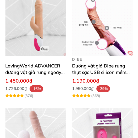
DIBE
LovingWorld ADVANCER
Dương vật giả Dibe rung
dương vật giả rung ngoáy
thụt sạc USB silicon mềm
thụt 7 chế độ
mại thật
1.450.000₫
1.190.000₫
1.726.000₫
1.950.000₫
-16%
-39%
(376)
(368)