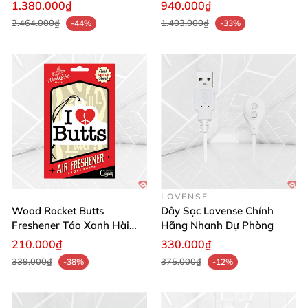
1.380.000₫
940.000₫
2.464.000₫
1.403.000₫
-44%
-33%
LOVENSE
Wood Rocket Butts
Dây Sạc Lovense Chính
Freshener Táo Xanh Hài
Hãng Nhanh Dự Phòng
Hước
210.000₫
330.000₫
339.000₫
375.000₫
-38%
-12%