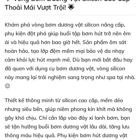
Thoải Mái Vượt Trội! 🌟
Khám phá vòng bơm dương vật silicon nâng cấp,
phụ kiện đột phá giúp buổi tập bơm hút trở nên êm
ái và hiệu quả hơn bao giờ hết. Sản phẩm ôm sát
hoàn hảo, tạo lớp đệm mềm mại bảo vệ da nhạy
cảm khỏi lực hút mạnh mẽ. Dù bạn mới bắt đầu hay
đã quen với dụng cụ bơm dương vật, vòng silicon
này mang lại trải nghiệm sang trọng như spa tại nhà.
😌
Thiết kế thông minh từ silicon cao cấp, mềm dẻo
nhưng siêu bền, giúp niêm phong kín khít mà không
gây khó chịu. Chỉ cần lắp vào đáy xi lanh bơm, bạn
sẽ tận hưởng buổi bơm dương vật lâu dài, tăng lưu
thông máu hiệu quả. Phụ kiện bơm hút dương vật