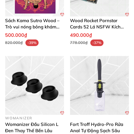
Sách Kama Sutra Wood –
Wood Rocket Pornstar
Trò vui nóng bỏng khám
Cards 52 Lá NSFW Kích
phá đam mê
Thích
500.000₫
490.000₫
820.000₫
778.000₫
-39%
-37%
WOMANIZER
Womanizer Đầu Silicon L
Fort Troff Hydro-Pro Rửa
Đen Thay Thế Bền Lâu
Anal Tự Động Sạch Sâu