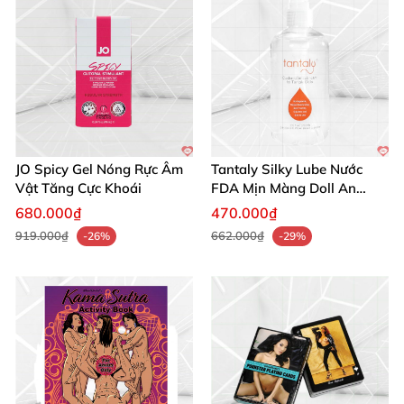
JO Spicy Gel Nóng Rực Âm
Tantaly Silky Lube Nước
Vật Tăng Cực Khoái
FDA Mịn Màng Doll An
Toàn
680.000₫
470.000₫
919.000₫
662.000₫
-26%
-29%