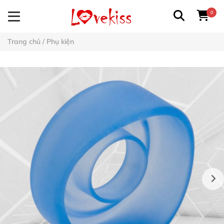
0
Trang chủ
/
Phụ kiện