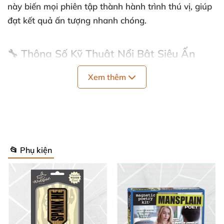
này biến mọi phiên tập thành hành trình thú vị, giúp
đạt kết quả ấn tượng nhanh chóng.
🔧 Thông Số Kỹ Thuật Nổi Bật Siêu Ấn
Tượng 🔧
Xem thêm
Vòng đệm silicon bơm dương vật sở hữu thiết kế
donut-style linh hoạt, tương thích rộng rãi với hầu
hết xi lanh bơm. Dưới đây là các thông số chính làm
nên sức hút:
📂 Phụ kiện
Tương thích phổ quát
🎯: Phù hợp xi lanh đường
kính tối đa 3 inch (7.5 cm), lý tưởng cho mọi kích
cỡ dụng cụ bơm hút dương vật.
Chất liệu silicon premium
💎: Mềm mại, đàn hồi