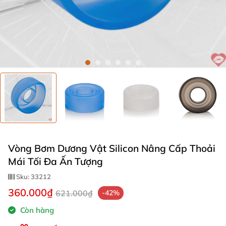
Vòng Bơm Dương Vật Silicon Nâng Cấp Thoải
Mái Tối Đa Ấn Tượng
Sku:
33212
360.000₫
621.000₫
-42%
Còn hàng