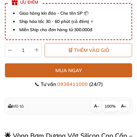
ƯU ĐIỂM
Giao hàng kín đáo - Che tên SP 📦
Ship hỏa tốc 30 - 60 phút (cả đêm) ⚡
Miễn Ship cho đơn hàng từ 300.000đ
🛒 THÊM VÀO GIỎ
MUA NGAY
📞 Tư vấn
0938411000
(24/7)
Mô tả
−
100%
+
🌟 Vòng Bơm Dương Vật Silicon Cao Cấp –