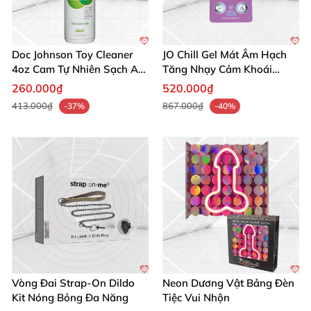
Doc Johnson Toy Cleaner
JO Chill Gel Mát Âm Hạch
4oz Cam Tự Nhiên Sạch An
Tăng Nhạy Cảm Khoái
🔥 Mua ngay vòng bơm dương vật silicon cao cấp từ
Toàn
Cường
260.000₫
520.000₫
chúng tôi để nâng tầm trải nghiệm bơm hút hôm
413.000₫
867.000₫
-37%
-40%
nay! Đừng bỏ lỡ cơ hội sở hữu phụ kiện thoải mái,
hiệu quả nhất. Thêm vào giỏ hàng ngay! 🛒
Vòng Đai Strap-On Dildo
Neon Dương Vật Bảng Đèn
Kit Nóng Bỏng Đa Năng
Tiệc Vui Nhộn