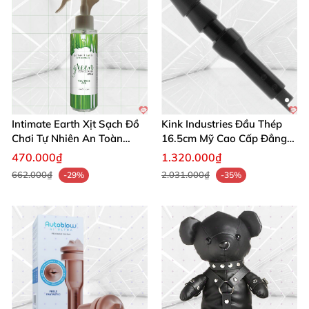
Intimate Earth Xịt Sạch Đồ
Kink Industries Đầu Thép
Chơi Tự Nhiên An Toàn
16.5cm Mỹ Cao Cấp Đẳng
Hoàn Hảo
Cấp
470.000₫
1.320.000₫
662.000₫
2.031.000₫
-29%
-35%