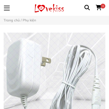
0
Trang chủ
/
Phụ kiện