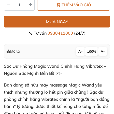
🛒 THÊM VÀO GIỎ
MUA NGAY
📞 Tư vấn
0938411000
(24/7)
Mô tả
−
100%
+
Sạc Dự Phòng Magic Wand Chính Hãng Vibratex –
Nguồn Sức Mạnh Bền Bỉ! ⚡✨
Bạn đang sở hữu máy massage Magic Wand yêu
thích nhưng thường lo hết pin giữa chừng? Sạc dự
phòng chính hãng Vibratex chính là "người bạn đồng
hành" lý tưởng, được thiết kế riêng cho từng mẫu để
đảm bảo an toàn và hiệu suất đỉnh cao. Với bộ sạc