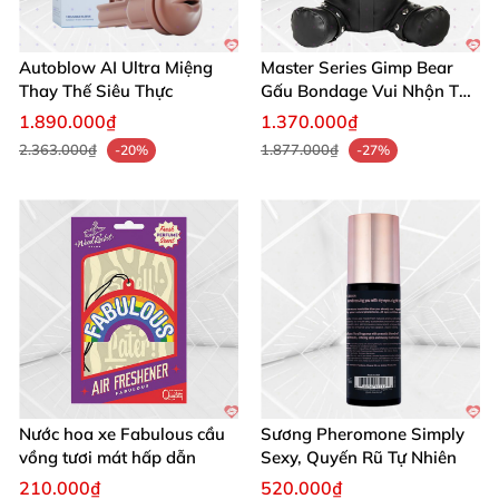
Autoblow AI Ultra Miệng
Master Series Gimp Bear
Thay Thế Siêu Thực
Gấu Bondage Vui Nhộn Táo
Bạo
1.890.000₫
1.370.000₫
2.363.000₫
1.877.000₫
-20%
-27%
Nước hoa xe Fabulous cầu
Sương Pheromone Simply
vồng tươi mát hấp dẫn
Sexy, Quyến Rũ Tự Nhiên
210.000₫
520.000₫