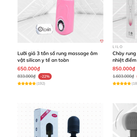
LILO
Lưỡi giả 3 tần số rung massage âm
Chày rung 
vật silicon y tế an toàn
nhiệt điểm
650.000₫
850.000₫
833.000₫
1.603.000₫
-22%
(192)
(18