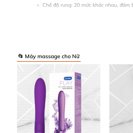
Chế độ rung: 20 mức khác nhau, đảm 
Độ ồn: ≤45 dB, hoạt động êm ái như th
Khả năng chống nước: IPX7, có thể dù
Pin: USB sạc, thời lượng dùng lâu dài s
📂 Máy massage cho Nữ
Lợi ích người dùng: Thiết kế mỏng manh n
vực nhạy cảm khác với độ chính xác cao. 
khắc ở bất cứ đâu.
Bảo dưỡng: Rửa sạch bằng nước ấm và xà 
Bao gồm: Máy rung Wet Dreams Ultra Sli
Những nhận xét từ khách hàng thực tế