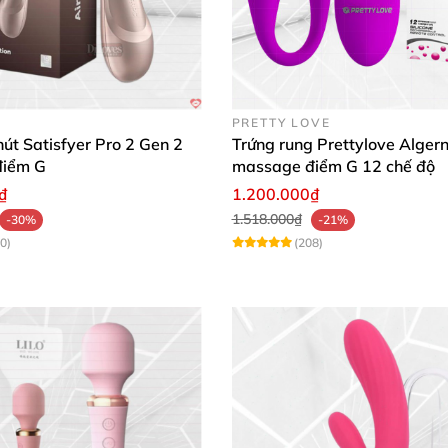
PRETTY LOVE
út Satisfyer Pro 2 Gen 2
Trứng rung Prettylove Alger
điểm G
massage điểm G 12 chế độ
₫
1.200.000₫
1.518.000₫
-30%
-21%
0)
(208)