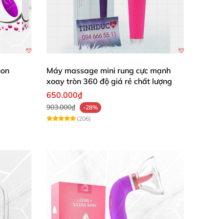
non
Máy massage mini rung cực mạnh
xoay tròn 360 độ giá rẻ chất lượng
650.000₫
903.000₫
-28%
(206)