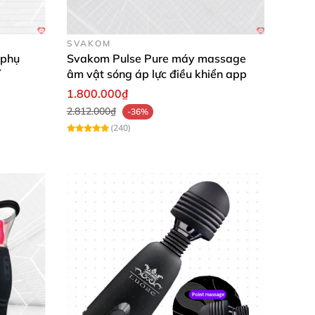
dịu nhẹ với da.
n sâu.
SVAKOM
 phụ
Svakom Pulse Pure máy massage
í
âm vật sóng áp lực điều khiển app
1.800.000₫
2.812.000₫
-36%
(240)
 mẽ cùng lúc. Sản phẩm mang tới cảm giác mịn
ủa khoái cảm tối ưu và biến mọi khoảnh khắc