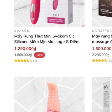
SVAKOM
SATISFYER
Máy Rung Thụt Mini Svakom Cici II
Máy rung h
Silicone Mềm Mịn Massage G Điểm
massage 
1.290.000₫
1.600.000
1.869.000₫
2.285.000₫
-31%
(211)
(21