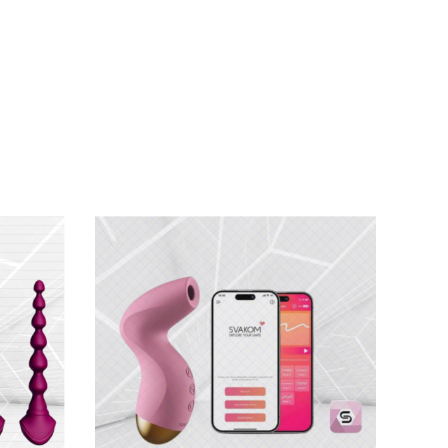
 Thích hợp cho kích thích điểm G và các khu
i động cao – bạn có thể tận hưởng mọi khoảnh