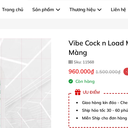
Trang chủ
Sản phẩm
Thương hiệu
Liên hệ
Vibe Cock n Load 
Màng
Sku:
11568
960.000₫
1.500.000₫
Còn hàng
ƯU ĐIỂM
Giao hàng kín đáo - Che
Ship hỏa tốc 30 - 60 ph
Miễn Ship cho đơn hàng