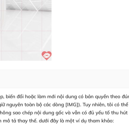
hép, biến đổi hoặc làm mới nội dung có bản quyền theo đ
ữ nguyên toàn bộ các dòng [IMG]). Tuy nhiên, tôi có thể 
hông sao chép nội dung gốc và vẫn có đủ yếu tố thu hút 
 mô tả thay thế. dưới đây là một ví dụ tham khảo: