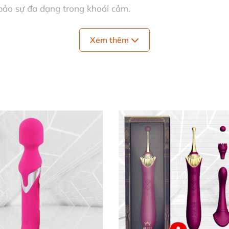
bảo sự đa dạng trong khoái cảm.
ì thầm.
Xem thêm
ng ở vòi sen hoặc bồn tắm.
au khi sạc đầy.
hưng mạnh mẽ, động cơ vận hành êm ái và dễ điều khiển.
Có thể mở rộng trải nghiệm dưới nước nhờ IPX7 và tính d
phòng dịu nhẹ, để khô tự nhiên trước khi bảo quản.
m, dây sạc USB, hướng dẫn sử dụng.