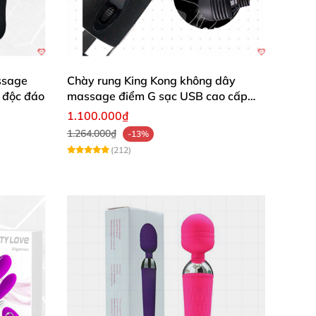
ssage
Chày rung King Kong không dây
 độc đáo
massage điểm G sạc USB cao cấp
kích thích
c IPX7, vibrator siêu mỏng, cảm giác G-spot).
1.100.000₫
1.264.000₫
-13%
(212)
 cho từ khóa nào không, và có format cụ thể