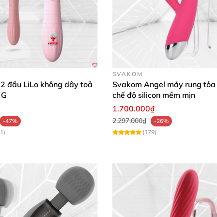
SVAKOM
2 đầu LiLo không dây toả
Svakom Angel máy rung tỏa 
 G
chế độ silicon mềm mịn
1.700.000₫
2.297.000₫
-47%
-26%
1)
(179)