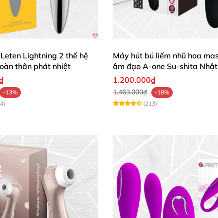
Leten Lightning 2 thế hệ
Máy hút bú liếm nhũ hoa ma
oàn thân phát nhiệt
âm đạo A-one Su-shita Nhật
ù hợp (ví dụ: vibrator silicone, 20 chế độ rung, chống nướ
₫
1.200.000₫
1.463.000₫
-13%
-18%
àng hơn hoặc sang trọng hơn.
4)
(213)
bạn chọn.
ung hay chuyên nghiệp hơn? Bạn có muốn tôi tối ưu thêm