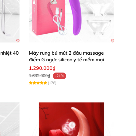
nhiệt 40
Máy rung bú mút 2 đầu massage
điểm G ngực silicon y tế mềm mại
1.290.000₫
1.632.000₫
-21%
(178)