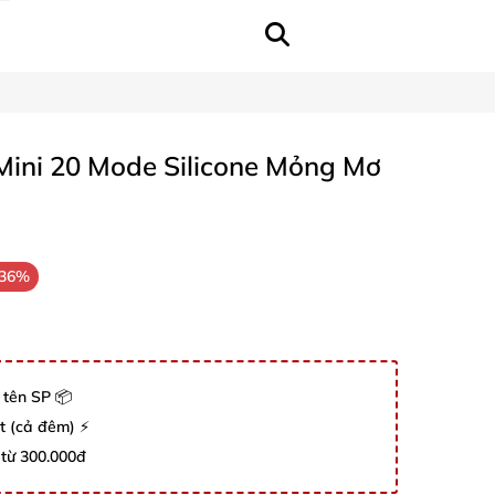
Mini 20 Mode Silicone Mỏng Mơ
-36%
 tên SP 📦
út (cả đêm) ⚡
 từ 300.000đ