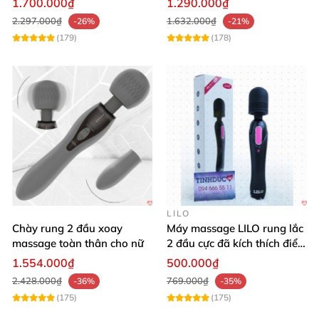
1.700.000₫
1.290.000₫
2.297.000₫
1.632.000₫
-26%
-21%
(179)
(178)
LILO
Chày rung 2 đầu xoay
Máy massage LILO rung lắc
massage toàn thân cho nữ
2 đầu cực đã kích thích điểm
G âm đạo
1.554.000₫
500.000₫
2.428.000₫
769.000₫
-36%
-35%
(175)
(175)