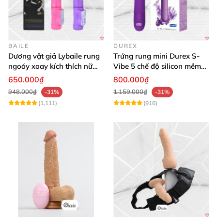
BAILE
DUREX
Dương vật giả Lybaile rung
Trứng rung mini Durex S-
ngoáy xoay kích thích nữ
Vibe 5 chế độ silicon mềm
thủ dâm
mịn cao cấp
650.000₫
800.000₫
948.000₫
1.159.000₫
-31%
-31%
(1,111)
(916)