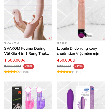
SVAKOM
BAILE
SVAKOM Fatima Dương
Lybaile Dildo rung xoay
Vật Giả 4 in 1 Rung Thụt
chuẩn size Việt mềm mịn
Hút Toả Nhiệt Massage Cho
1.600.000₫
450.000₫
Nữ
2.222.000₫
577.000₫
-28%
-22%
(1,198)
(1,119)