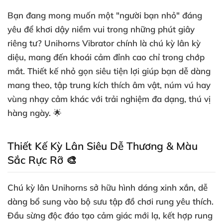
Bạn đang mong muốn một "người bạn nhỏ" đáng
yêu để khơi dậy niềm vui trong những phút giây
riêng tư?
Unihorns Vibrator
chính là chú kỳ lân kỳ
diệu, mang đến khoái cảm đỉnh cao chỉ trong chớp
mắt. Thiết kế nhỏ gọn siêu tiện lợi giúp bạn dễ dàng
mang theo, tập trung kích thích âm vật, núm vú hay
vùng nhạy cảm khác với trải nghiệm đa dạng, thú vị
hàng ngày. 🌟
Thiết Kế Kỳ Lân Siêu Dễ Thương & Màu
Sắc Rực Rỡ 🎨
Chú kỳ lân Unihorns sở hữu hình dáng xinh xắn, dễ
dàng bổ sung vào bộ sưu tập đồ chơi rung yêu thích.
Đầu sừng độc đáo tạo cảm giác mới lạ, kết hợp rung