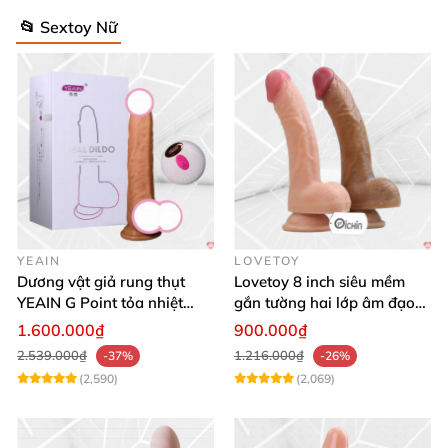
📂 Sextoy Nữ
YEAIN
LOVETOY
Dương vật giả rung thụt
Lovetoy 8 inch siêu mềm
YEAIN G Point tỏa nhiệt
gắn tường hai lớp âm đạo
điều khiển từ xa
giả chuẩn y tế
1.600.000₫
900.000₫
2.539.000₫
1.216.000₫
-37%
-26%
(2,590)
(2,069)