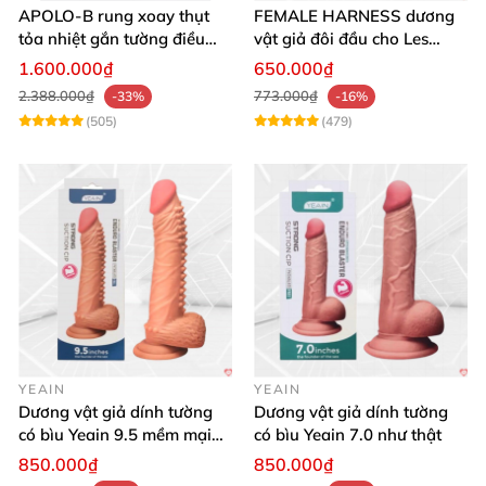
APOLO-B rung xoay thụt
FEMALE HARNESS dương
tỏa nhiệt gắn tường điều
vật giả đôi đầu cho Les
khiển từ xa đa chế độ
massage cực sướng
1.600.000₫
650.000₫
2.388.000₫
773.000₫
-33%
-16%
(505)
(479)
YEAIN
YEAIN
Dương vật giả dính tường
Dương vật giả dính tường
có bìu Yeain 9.5 mềm mại
có bìu Yeain 7.0 như thật
thật
850.000₫
850.000₫