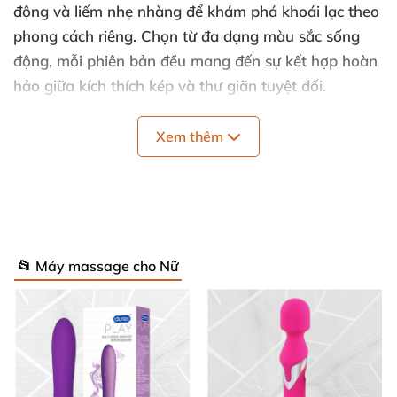
động và liếm nhẹ nhàng để khám phá khoái lạc theo
phong cách riêng. Chọn từ đa dạng màu sắc sống
động, mỗi phiên bản đều mang đến sự kết hợp hoàn
hảo giữa kích thích kép và thư giãn tuyệt đối.
Danh sách phiên bản nổi bật:
Xem thêm
Purple Karma Lilac
: 10 tốc độ rung + 10 mô hình
liếm rung nhẹ nhàng 🟣
Pink Heart Throb
: 10 tốc độ rung + 10 nhịp đập
xung mạch hồng hào 💖
📂 Máy massage cho Nữ
Black Wild Spirit
: 10 tốc độ rung + 10 xoáy liếm
chính xác mạnh mẽ ⚫
Blue Mount'n'Peak
: 10 tốc độ rung + 10 liếm lên