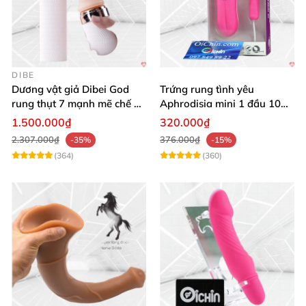
DIBE
Dương vật giả Dibei God
Trứng rung tình yêu
rung thụt 7 mạnh mẽ chế độ
Aphrodisia mini 1 đầu 10
tỏa nhiệt
chế độ rung đa năng
1.500.000₫
320.000₫
2.307.000₫
376.000₫
-35%
-15%
(364)
(360)