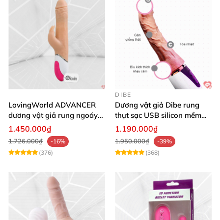
DIBE
LovingWorld ADVANCER
Dương vật giả Dibe rung
dương vật giả rung ngoáy
thụt sạc USB silicon mềm
thụt 7 chế độ
mại thật
1.450.000₫
1.190.000₫
1.726.000₫
1.950.000₫
-16%
-39%
(376)
(368)