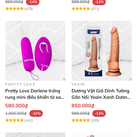
988.000₫
988.000₫
-14%
-14%
(478)
(471)
PRETTY LOVE
YEAIN
Pretty Love Darlene trứng
Dương Vật Giả Dính Tường
rung mini điều khiển từ xa
Gân Nổi Yeain Xanh Dương
12 chế độ rung mạnh
8.2 Siêu Thật
580.000₫
850.000₫
1.000.000₫
988.000₫
-42%
-14%
(441)
(399)