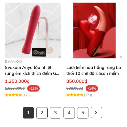
SVAKOM
Svakom Anya tỏa nhiệt
Lưỡi liếm hoa hồng rung bú
rung êm kích thích điểm G
thổi 10 chế độ silicon mềm
silicon Mỹ cao cấp an toàn
1.250.000₫
850.000₫
1.623.000₫
988.000₫
-23%
-14%
(175)
(173)
1
2
3
4
5