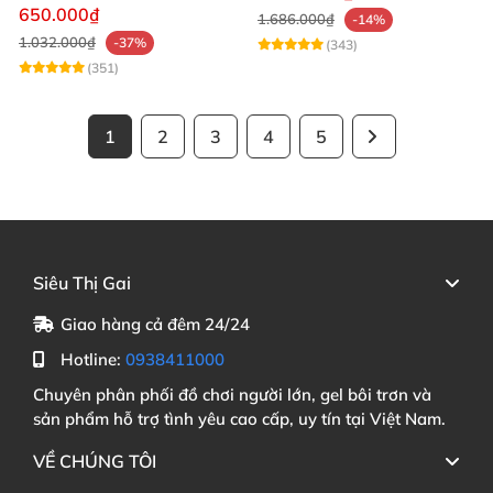
mạnh mẽ
650.000₫
1.686.000₫
-14%
1.032.000₫
-37%
(343)
(351)
1
2
3
4
5
Siêu Thị Gai
Giao hàng cả đêm 24/24
Hotline:
0938411000
Chuyên phân phối đồ chơi người lớn, gel bôi trơn và
sản phẩm hỗ trợ tình yêu cao cấp, uy tín tại Việt Nam.
VỀ CHÚNG TÔI