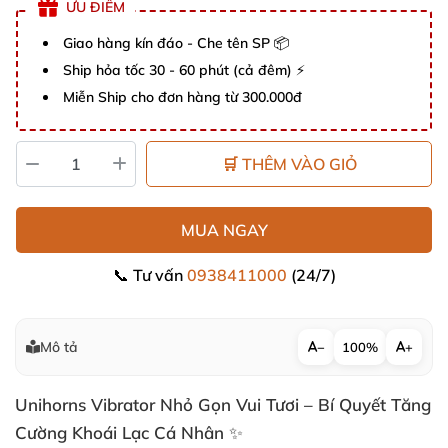
ƯU ĐIỂM
Giao hàng kín đáo - Che tên SP 📦
Ship hỏa tốc 30 - 60 phút (cả đêm) ⚡
Miễn Ship cho đơn hàng từ 300.000đ
🛒 THÊM VÀO GIỎ
MUA NGAY
📞 Tư vấn
0938411000
(24/7)
Mô tả
−
100%
+
Unihorns Vibrator Nhỏ Gọn Vui Tươi – Bí Quyết Tăng
Cường Khoái Lạc Cá Nhân ✨