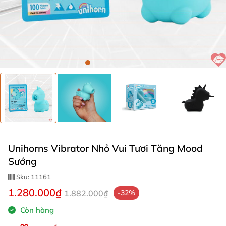
Unihorns Vibrator Nhỏ Vui Tươi Tăng Mood
Sướng
Sku:
11161
1.280.000₫
1.882.000₫
-32%
Còn hàng