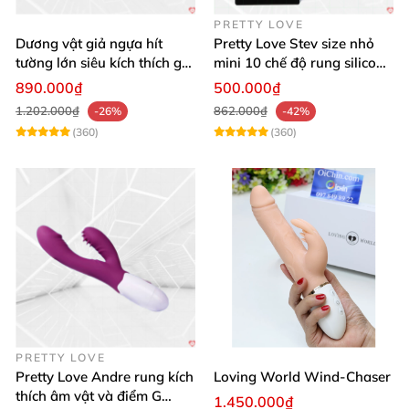
PRETTY LOVE
Dương vật giả ngựa hít
Pretty Love Stev size nhỏ
tường lớn siêu kích thích gai
mini 10 chế độ rung silicone
nổi
mềm
890.000₫
500.000₫
1.202.000₫
862.000₫
-26%
-42%
(360)
(360)
PRETTY LOVE
Pretty Love Andre rung kích
Loving World Wind-Chaser
thích âm vật và điểm G
1.450.000₫