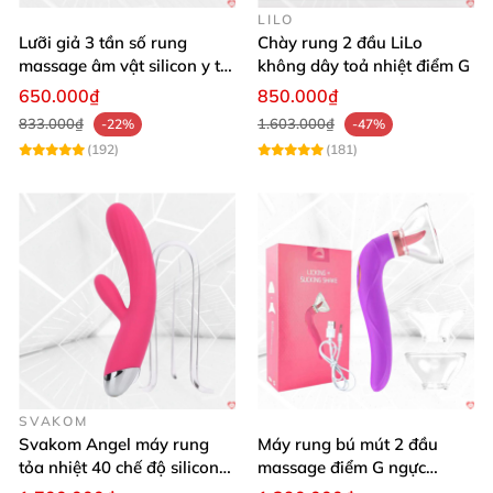
LILO
Lưỡi giả 3 tần số rung
Chày rung 2 đầu LiLo
massage âm vật silicon y tế
không dây toả nhiệt điểm G
an toàn
650.000₫
850.000₫
833.000₫
1.603.000₫
-22%
-47%
(192)
(181)
SVAKOM
Svakom Angel máy rung
Máy rung bú mút 2 đầu
tỏa nhiệt 40 chế độ silicon
massage điểm G ngực
mềm mịn
silicon y tế mềm mại