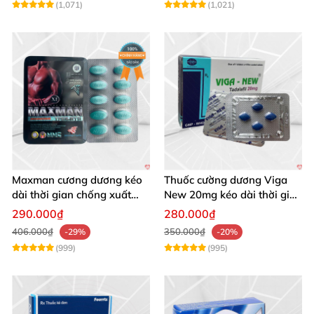
(1,071)
(1,021)
Maxman cương dương kéo
Thuốc cường dương Viga
dài thời gian chống xuất
New 20mg kéo dài thời gian
tinh sớm hộp 10 viên
chống xuất tinh
290.000₫
280.000₫
406.000₫
350.000₫
-29%
-20%
(999)
(995)