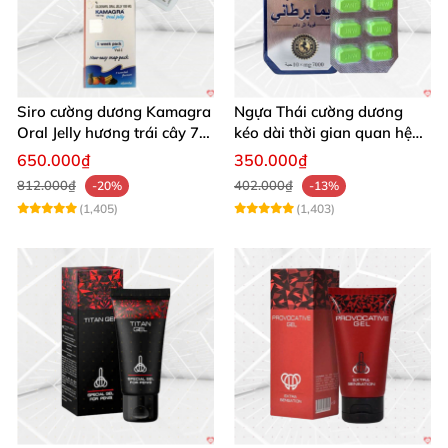
Siro cường dương Kamagra
Ngựa Thái cường dương
Oral Jelly hương trái cây 7
kéo dài thời gian quan hệ
gói 100g chính hãng
nam giới
650.000₫
350.000₫
812.000₫
402.000₫
-20%
-13%
(1,405)
(1,403)