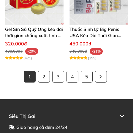
Gel Sìn Sú Quý Ông kéo dài
Thuốc Sinh Lý Big Penis
thời gian chống xuất tinh an
USA Kéo Dài Thời Gian
toàn hiệu quả
Chống Xuất Tinh Sớm
320.000₫
450.000₫
400.000₫
646.000₫
-20%
-21%
(421)
(399)
1
2
3
4
5
Siêu Thị Gai
Giao hàng cả đêm 24/24