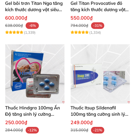
Gel bôi trơn Titan Nga tăng
Gel Titan Provocative đỏ
kích thước dương vật siêu
tăng kích thước dương vật
mượt 50ml
nam
600.000₫
550.000₫
638.000₫
794.000₫
-6%
-31%
(1,339)
(1,334)
Thuốc Hindgra 100mg Ấn
Thuốc Itsup Sildenafil
Độ tăng sinh lý cường
100mg tăng cường sinh lý
dương hiệu quả
kéo dài thời gian
250.000₫
249.000₫
284.000₫
315.000₫
-12%
-21%