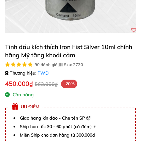
Tinh dầu kích thích Iron Fist Silver 10ml chính
hãng Mỹ tăng khoái cảm
|
90 đánh giá
|
Sku:
2730
Thương hiệu:
PWD
450.000₫
562.000₫
-20%
Còn hàng
ƯU ĐIỂM
Giao hàng kín đáo - Che tên SP 📦
Ship hỏa tốc 30 - 60 phút (cả đêm) ⚡
Miễn Ship cho đơn hàng từ 300.000đ