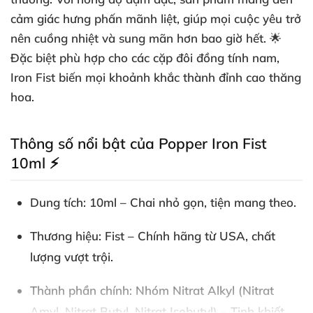
cảm giác hưng phấn mãnh liệt, giúp mọi cuộc yêu trở
nên cuồng nhiệt và sung mãn hơn bao giờ hết. 🌟
Đặc biệt phù hợp cho các cặp đôi đồng tính nam,
Iron Fist biến mọi khoảnh khắc thành đỉnh cao thăng
hoa.
Thông số nổi bật của Popper Iron Fist
10ml ⚡
Dung tích
: 10ml – Chai nhỏ gọn, tiện mang theo.
Thương hiệu
: Fist – Chính hãng từ USA, chất
lượng vượt trội.
Thành phần chính
: Nhóm Nitrat Alkyl (Nitrat
Amyl, Nitrat Butyl, Nitrat Isobutyl) – Tinh khiết