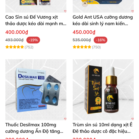
Cao Sìn sú Đế Vương xịt
Gold Ant USA cường dương
thảo dược kéo dài mạnh mẽ
kéo dài sinh lý nam kiến
chính hãng
vàng đen
400.000₫
450.000₫
493.000₫
535.000₫
-19%
-16%
(752)
(750)
Thuốc Desilmax 100mg
Trùm sìn sú 10ml dạng xịt Ê
cường dương Ấn Độ tăng
Đê thảo dược cô đặc hiệu
sinh lý mạnh
quả