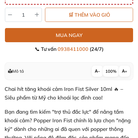
🛒 THÊM VÀO GIỎ
MUA NGAY
📞 Tư vấn
0938411000
(24/7)
Mô tả
−
100%
+
Chai hít tăng khoái cảm Iron Fist Silver 10ml 🔥 –
Siêu phẩm từ Mỹ cho khoái lạc đỉnh cao!
Bạn đang tìm kiếm "trợ thủ đắc lực" để nâng tầm
khoái cảm?
Popper Iron Fist
chính là lựa chọn "nặng
ký" dành cho những ai đã quen với popper thông
thường. Với nồng độ đậm đặc, sản phẩm mang đến