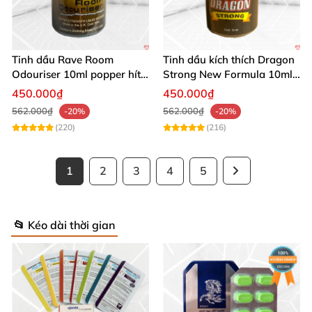
Tinh dầu Rave Room
Tinh dầu kích thích Dragon
Odouriser 10ml popper hít
Strong New Formula 10ml
mạnh cho Top Bot
Mỹ dành cho Top Bot
450.000₫
450.000₫
562.000₫
562.000₫
-20%
-20%
(220)
(216)
1
2
3
4
5
📂 Kéo dài thời gian