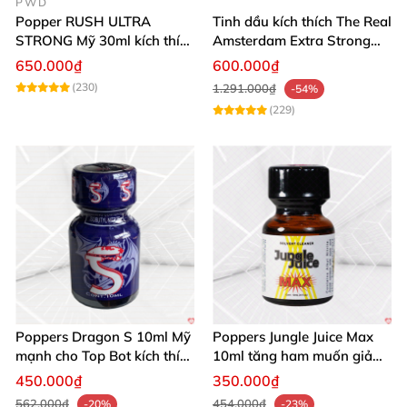
PWD
cùng chúng tôi!
💥
Popper RUSH ULTRA
Tinh dầu kích thích The Real
STRONG Mỹ 30ml kích thích
Amsterdam Extra Strong
hưng phấn tăng khoái cảm
30ml hưng phấn
650.000₫
600.000₫
(230)
1.291.000₫
-54%
(229)
Poppers Dragon S 10ml Mỹ
Poppers Jungle Juice Max
mạnh cho Top Bot kích thích
10ml tăng ham muốn giảm
cực đỉnh
đau
450.000₫
350.000₫
562.000₫
454.000₫
-20%
-23%