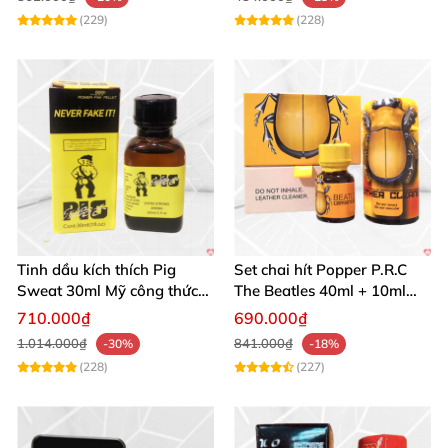
(229)
(228)
Tinh dầu kích thích Pig
Set chai hít Popper P.R.C
Sweat 30ml Mỹ công thức
The Beatles 40ml + 10ml
Extra Piggy chuẩn
cho Top Bot cực mạnh
710.000₫
690.000₫
1.014.000₫
841.000₫
-30%
-18%
(228)
(227)