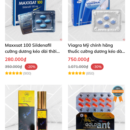
Maxxsat 100 Sildenafil
Viagra Mỹ chính hãng
cường dương kéo dài thời
thuốc cường dương kéo dài
gian
thời gian nam
280.000₫
750.000₫
350.000₫
1.071.000₫
-20%
-30%
(900)
(850)