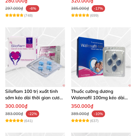
280.000₫
320.000₫
297.000₫
385.000₫
-6%
-17%
(748)
(699)
Siloflam 100 trị xuất tinh
Thuốc cường dương
sớm kéo dài thời gian cương
Walenafil 100mg kéo dài
dương
sinh lý nam nhanh chóng
300.000₫
350.000₫
383.000₫
389.000₫
-22%
-10%
(641)
(637)