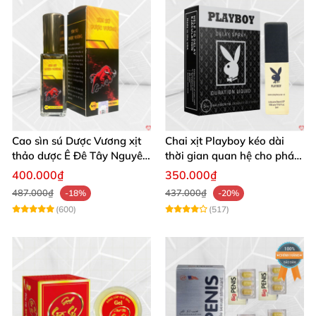
Cao sìn sú Dược Vương xịt
Chai xịt Playboy kéo dài
thảo dược Ê Đê Tây Nguyên
thời gian quan hệ cho phái
chính hãng
mạnh hiệu quả ngay
400.000₫
350.000₫
487.000₫
437.000₫
-18%
-20%
(600)
(517)