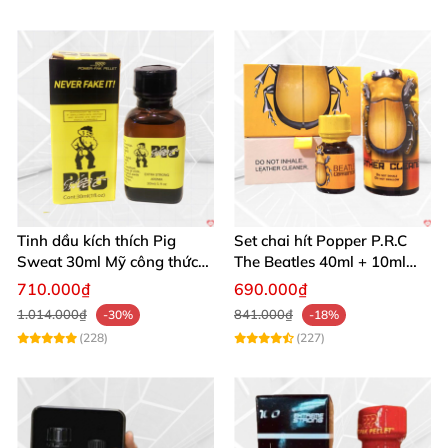
Tinh dầu kích thích Pig
Set chai hít Popper P.R.C
Sweat 30ml Mỹ công thức
The Beatles 40ml + 10ml
Extra Piggy chuẩn
cho Top Bot cực mạnh
710.000₫
690.000₫
1.014.000₫
841.000₫
-30%
-18%
(228)
(227)