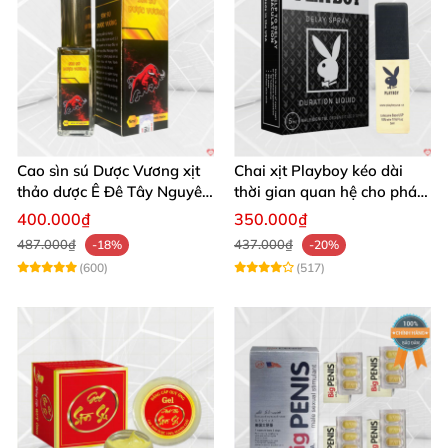
Cao sìn sú Dược Vương xịt
Chai xịt Playboy kéo dài
thảo dược Ê Đê Tây Nguyên
thời gian quan hệ cho phái
chính hãng
mạnh hiệu quả ngay
400.000₫
350.000₫
487.000₫
437.000₫
-18%
-20%
(600)
(517)