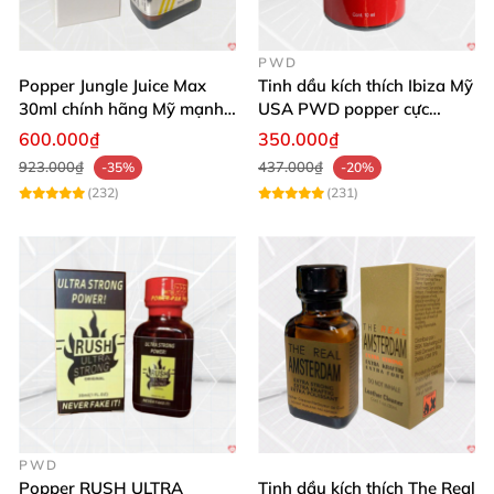
PWD
Popper Jungle Juice Max
Tinh dầu kích thích Ibiza Mỹ
30ml chính hãng Mỹ mạnh
USA PWD popper cực
dịu mũi
mạnh tăng cảm xúc
600.000₫
350.000₫
923.000₫
437.000₫
-35%
-20%
(232)
(231)
PWD
Popper RUSH ULTRA
Tinh dầu kích thích The Real