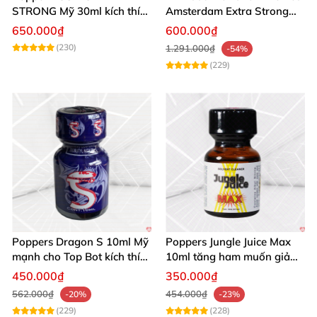
STRONG Mỹ 30ml kích thích
Amsterdam Extra Strong
hưng phấn tăng khoái cảm
30ml hưng phấn
650.000₫
600.000₫
(230)
1.291.000₫
-54%
(229)
Poppers Dragon S 10ml Mỹ
Poppers Jungle Juice Max
mạnh cho Top Bot kích thích
10ml tăng ham muốn giảm
cực đỉnh
đau
450.000₫
350.000₫
562.000₫
454.000₫
-20%
-23%
(229)
(228)