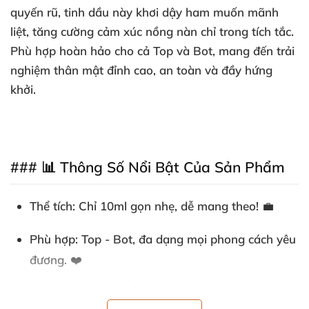
quyến rũ, tinh dầu này khơi dậy ham muốn mãnh
liệt, tăng cường cảm xúc nồng nàn chỉ trong tích tắc.
Phù hợp hoàn hảo cho cả Top và Bot, mang đến trải
nghiệm thân mật đỉnh cao, an toàn và đầy hứng
khởi.
### 📊 Thông Số Nổi Bật Của Sản Phẩm
Thể tích
: Chỉ 10ml gọn nhẹ, dễ mang theo! 💼
Phù hợp
: Top - Bot, đa dạng mọi phong cách yêu
đương. ❤️
Đặc tính chính
: Chất kích thích mạnh mẽ, tăng