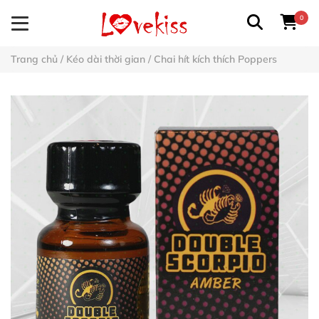
0
Trang chủ
/
Kéo dài thời gian
/
Chai hít kích thích Poppers