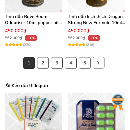
Tinh dầu Rave Room
Tinh dầu kích thích Dragon
Odouriser 10ml popper hít
Strong New Formula 10ml
mạnh cho Top Bot
Mỹ dành cho Top Bot
450.000₫
450.000₫
562.000₫
562.000₫
-20%
-20%
(220)
(216)
1
2
3
4
5
📂 Kéo dài thời gian