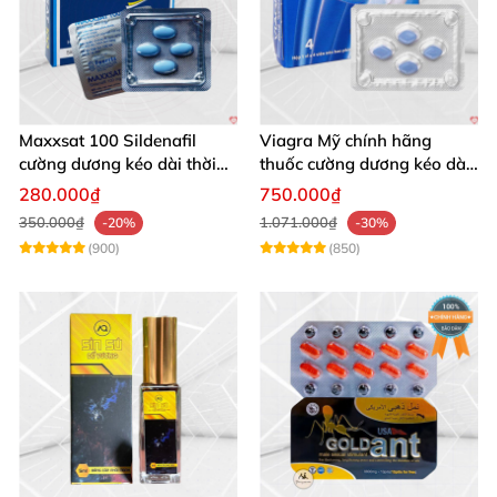
Maxxsat 100 Sildenafil
Viagra Mỹ chính hãng
cường dương kéo dài thời
thuốc cường dương kéo dài
gian
thời gian nam
280.000₫
750.000₫
350.000₫
1.071.000₫
-20%
-30%
(900)
(850)