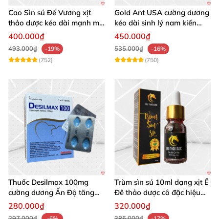
Cao Sìn sú Đế Vương xịt
Gold Ant USA cường dương
thảo dược kéo dài mạnh mẽ
kéo dài sinh lý nam kiến
chính hãng
vàng đen
400.000₫
450.000₫
493.000₫
535.000₫
-19%
-16%
(752)
(750)
Thuốc Desilmax 100mg
Trùm sìn sú 10ml dạng xịt Ê
cường dương Ấn Độ tăng
Đê thảo dược cô đặc hiệu
sinh lý mạnh
quả
280.000₫
320.000₫
297.000₫
385.000₫
-6%
-17%