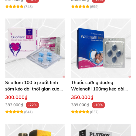
(748)
(699)
Siloflam 100 trị xuất tinh
Thuốc cường dương
sớm kéo dài thời gian cương
Walenafil 100mg kéo dài
dương
sinh lý nam nhanh chóng
300.000₫
350.000₫
383.000₫
389.000₫
-22%
-10%
(641)
(637)