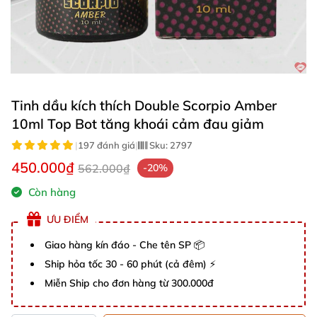
Tinh dầu kích thích Double Scorpio Amber
10ml Top Bot tăng khoái cảm đau giảm
|
197 đánh giá
|
Sku:
2797
450.000₫
562.000₫
-20%
Còn hàng
ƯU ĐIỂM
Giao hàng kín đáo - Che tên SP 📦
Ship hỏa tốc 30 - 60 phút (cả đêm) ⚡
Miễn Ship cho đơn hàng từ 300.000đ