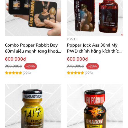
PWD
Combo Popper Rabbit Boy
Popper Jack Ass 30ml Mỹ
60ml siêu mạnh tăng khoái
PWD chính hãng kích thích
cảm
khoái cảm
600.000₫
600.000₫
789.000₫
779.000₫
-24%
-23%
(226)
(225)