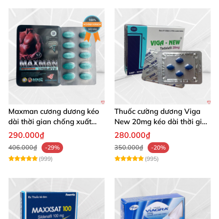
Maxman cương dương kéo
Thuốc cường dương Viga
dài thời gian chống xuất
New 20mg kéo dài thời gian
tinh sớm hộp 10 viên
chống xuất tinh
290.000₫
280.000₫
406.000₫
350.000₫
-29%
-20%
(999)
(995)