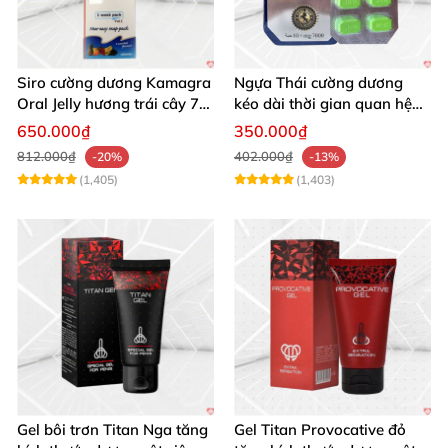
Siro cường dương Kamagra
Ngựa Thái cường dương
Oral Jelly hương trái cây 7
kéo dài thời gian quan hệ
gói 100g chính hãng
nam giới
650.000₫
350.000₫
812.000₫
402.000₫
-20%
-13%
(1,405)
(1,403)
Gel bôi trơn Titan Nga tăng
Gel Titan Provocative đỏ