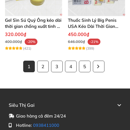
Gel Sìn Sú Quý Ông kéo dài
Thuốc Sinh Lý Big Penis
thời gian chống xuất tinh an
USA Kéo Dài Thời Gian
toàn hiệu quả
Chống Xuất Tinh Sớm
320.000₫
450.000₫
400.000₫
646.000₫
-20%
-21%
(421)
(399)
1
2
3
4
5
Siêu Thị Gai
Giao hàng cả đêm 24/24
Hotline:
0938411000