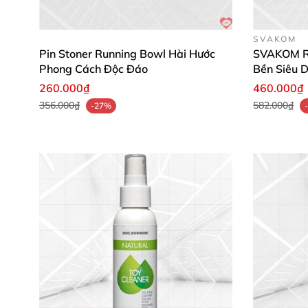
Đừng chần chừ, sở hữu
Super Fun Penis Stick
Mua hàng ngay
và cảm nhận sự khác biệt! 🛒
SVAKOM
Pin Stoner Running Bowl Hài Hước
SVAKOM Ro
Phong Cách Độc Đáo
Bền Siêu 
260.000₫
460.000₫
356.000₫
582.000₫
-27%