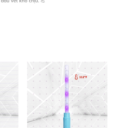
 dấu vết khó chịu. 💪
ghịch ngợm. 🎊
 vui vẻ, sáng tạo.
rường.