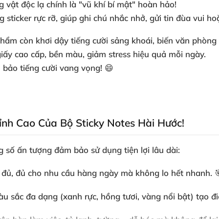
g vật độc lạ chính là "vũ khí bí mật" hoàn hảo!
sticker rực rỡ, giúp ghi chú nhắc nhở, gửi tin đùa vui h
phẩm còn khơi dậy tiếng cười sảng khoái, biến văn phòng
giấy cao cấp, bền màu, giảm stress hiệu quả mỗi ngày.
bảo tiếng cười vang vọng! 😄
ỉnh Cao Của Bộ Sticky Notes Hài Hước!
 số ấn tượng đảm bảo sử dụng tiện lợi lâu dài:
y đủ, đủ cho nhu cầu hàng ngày mà không lo hết nhanh. 
u sắc đa dạng (xanh rực, hồng tươi, vàng nổi bật) tạo đi