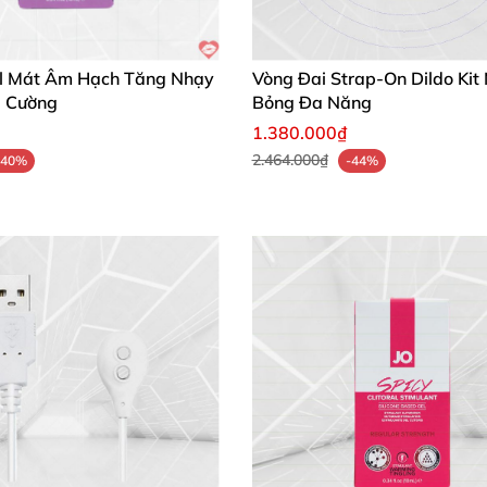
Gel Mát Âm Hạch Tăng Nhạy
Vòng Đai Strap-On Dildo Kit
i Cường
Bỏng Đa Năng
1.380.000₫
2.464.000₫
-40%
-44%