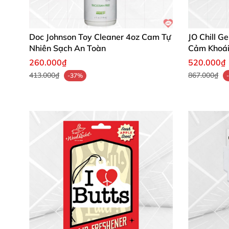
Doc Johnson Toy Cleaner 4oz Cam Tự
JO Chill 
Nhiên Sạch An Toàn
Cảm Khoá
260.000₫
520.000₫
413.000₫
867.000₫
-37%