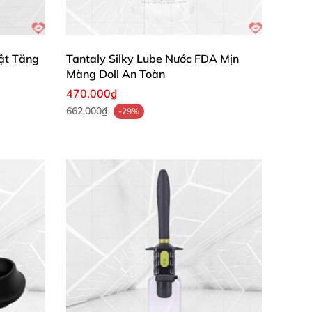
ật Tăng
Tantaly Silky Lube Nước FDA Mịn
Màng Doll An Toàn
470.000₫
662.000₫
-29%