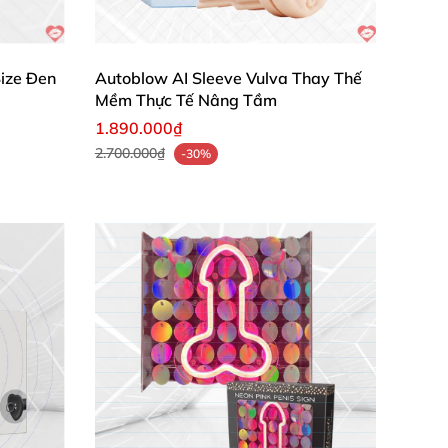
ize Đen
Autoblow AI Sleeve Vulva Thay Thế
Mềm Thực Tế Nâng Tầm
1.890.000₫
2.700.000₫
-30%