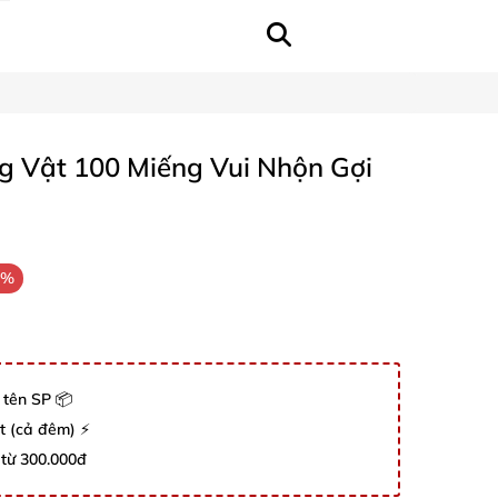
g Vật 100 Miếng Vui Nhộn Gợi
3%
 tên SP 📦
út (cả đêm) ⚡
 từ 300.000đ