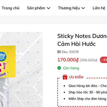
Trang chủ
Sản phẩm
Thương hiệu
Liên hệ
Sticky Notes Dươn
Cảm Hài Hước
Sku:
33378
170.000₫
298.000₫
-4
Còn hàng
ƯU ĐIỂM
Giao hàng kín đáo - Che
Ship hỏa tốc 30 - 60 ph
Miễn Ship cho đơn hàng