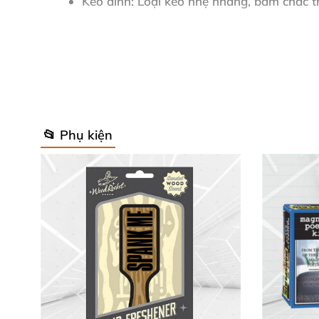
Keo dính
: Loại keo nhẹ nhàng, bám chắc tr
Kích thước
: Nhỏ gọn, dễ cầm nắm, lý tưởng
Ứng dụng
: Hoàn hảo cho văn phòng, tiệc 
Những thông số vượt trội này biến
giấy ghi c
Chúng tôi tự hào mang đến
bộ sticky notes 
📂 Phụ kiện
Dễ dàng tổ chức công việc mà vẫn giữ không kh
🎁 Lý Do Nên Sở Hữu Ngay Bộ Giấy 
Tăng tương tác xã hội
: Khơi gợi trò chuyện s
Quà tặng độc lạ
: Siêu phù hợp tiệc cưới vui, 
Dễ sử dụng
: Dán lột thoải mái, dành cho mọi l
Sticker vui nhộn
này không chỉ bền bỉ mà còn 