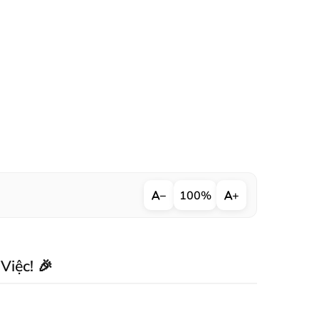
−
100%
+
iệc! 🎉