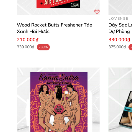
LOVENSE
Wood Rocket Butts Freshener Táo
Dây Sạc L
Xanh Hài Hước
Dự Phòng
210.000₫
330.000₫
339.000₫
375.000₫
-38%