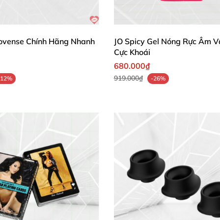
ovense Chính Hãng Nhanh
JO Spicy Gel Nóng Rực Âm V
Cực Khoái
680.000₫
919.000₫
-12%
-26%