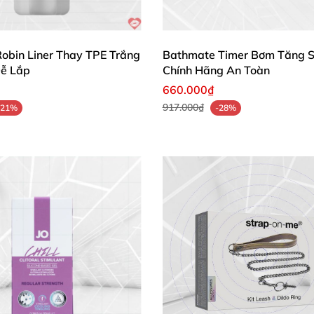
y Notes
ngay để biến mọi khoảnh khắc thành tiếng cười!
bin Liner Thay TPE Trắng
Bathmate Timer Bơm Tăng S
Dễ Lắp
Chính Hãng An Toàn
660.000₫
917.000₫
-21%
-28%