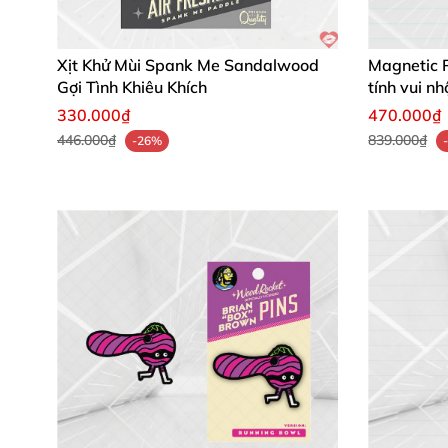
Từ ghi chú công việc đến trang trí party, chún
Chất liệu giấy mịn màng, màu sắc không phai 
Xịt Khử Mùi Spank Me Sandalwood
Magnetic P
Gợi Tình Khiêu Khích
tính vui n
💬 Nhận Xét Từ Khách Hàng Thực Tế
330.000₫
470.000₫
446.000₫
839.000₫
-26%
Lan Anh (Hà Nội)
: "Bộ sticky notes hình dươ
dùng hoài không hết – tiện lợi và hài hước hết
Minh Quân (TP.HCM)
: "Dán lên bàn văn phòn
giảm stress văn phòng hiệu quả lắm!" 👍
Hương Giang (Đà Nẵng)
: "Yêu thiết kế dễ t
thoải mái – siêu hài lòng!" ❤️
🔥 Mua Ngay Hôm Nay Để Thêm Vui