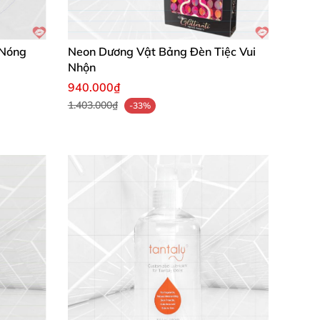
 Nóng
Neon Dương Vật Bảng Đèn Tiệc Vui
Nhộn
940.000₫
1.403.000₫
-33%