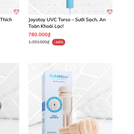
 Thích
Joyotoy UVC Torso – Sưởi Sạch, An
Toàn Khoái Lạc!
780.000₫
1.393.000₫
-44%
iêng ngả! Keo dính siêu chắc, màu tươi tắn,
 mà dễ bóc. Cảm giác sử dụng vui vẻ, giúp
n. Chất lượng vượt trội, cảm giác cầm nắm