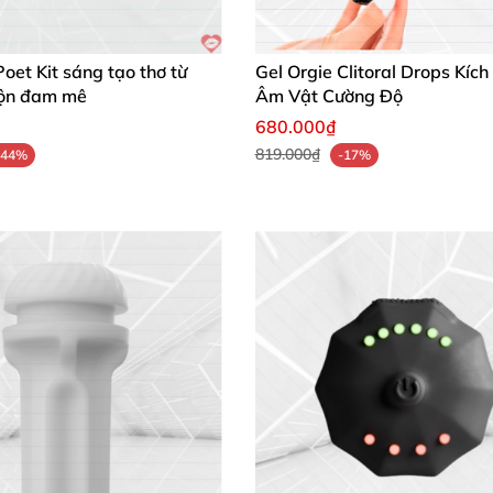
g đều tỏa sáng với phong cách riêng biệt.
– đáng đầu tư cho niềm vui bất tận! ✨
oet Kit sáng tạo thơ từ
Gel Orgie Clitoral Drops Kích
hộn đam mê
Âm Vật Cường Độ
 – Chứng Minh Chất Lượng! ⭐
680.000₫
819.000₫
-44%
-17%
ng vật này làm quà sinh nhật bạn thân, mọi người cười ngh
 nấc!" 😍
g, đồng nghiệp mê mẩn chất liệu giấy mịn màng, bám tốt
hương này, dùng ghi note hàng ngày mà vẫn thấy phấn chấ
 Nhộn Vào Cuộc Sống!