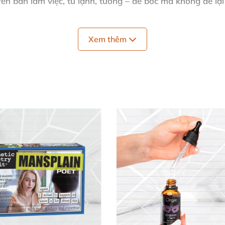
ên bàn làm việc, tủ lạnh, tường – dễ bóc mà không để lại
 ghi chú nhanh từ lịch họp đến ý tưởng phá cách. 📏
Xem thêm
độc thân, sinh nhật hoặc quà tặng hài hước cho bạn bè n
hú hình dương vật
thành phụ kiện must-have cho ai yêu sự
100 miếng
chất lượng cao, an toàn và thân thiện với môi t
í "chill" đầy tiếng cười! 😂
Note Dán Vui Nhộn Này!
ôi nổi, làm văn phòng sinh động hơn bao giờ hết.
sinh nhật hoặc đùa vui đồng nghiệp có gu hài hước.
ứa tuổi thích phá cách.
mang lại trải nghiệm thú vị hàng ngày.