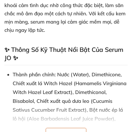
khoái cảm tình dục nhờ công thức
đặc biệt
, làm săn
chắc mô âm đạo một cách tự nhiên
. Với kết cấu kem
mịn màng
, serum mang lại cảm giác mềm mại
, dễ
chịu ngay lập tức
.
✨ Thông Số Kỹ Thuật Nổi Bật Của Serum
JO ✨
Thành phần chính
: Nước (Water)
, Dimethicone
,
Chiết xuất lá Witch Hazel (Hamamelis Virginiana
Witch Hazel Leaf Extract)
, Dimethiconol
,
Bisabolol
, Chiết xuất quả dưa leo (Cucumis
Sativus Cucumber Fruit Extract)
, Bột nước ép lá
lô hội (Aloe Barbadensis Leaf Juice Powder)
,
Hydroxyethylcellulose
, Vitamin E Acetate
,