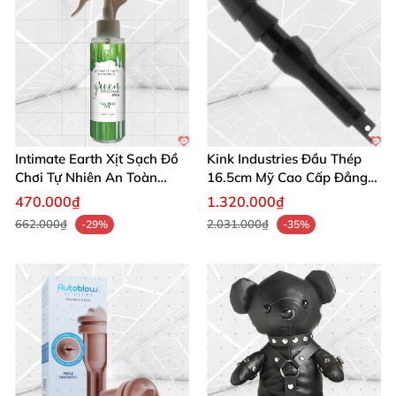
Intimate Earth Xịt Sạch Đồ
Kink Industries Đầu Thép
Chơi Tự Nhiên An Toàn
16.5cm Mỹ Cao Cấp Đẳng
Hoàn Hảo
Cấp
470.000₫
1.320.000₫
662.000₫
2.031.000₫
-29%
-35%