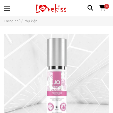
0
Trang chủ
/
Phụ kiện