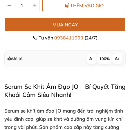
🛒 THÊM VÀO GIỎ
MUA NGAY
📞 Tư vấn
0938411000
(24/7)
Mô tả
−
100%
+
Serum Se Khít Âm Đạo JO – Bí Quyết Tăng
Khoái Cảm Siêu Nhanh!
Serum se khít âm đạo JO mang đến trải nghiệm tình
yêu đỉnh cao
, giúp se khít
và dưỡng ẩm vùng kín
chỉ
trong vài phút
. Sản phẩm cao cấp này tăng cường