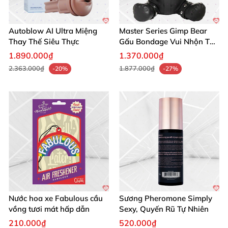
Autoblow AI Ultra Miệng
Master Series Gimp Bear
Thay Thế Siêu Thực
Gấu Bondage Vui Nhộn Táo
Bạo
1.890.000₫
1.370.000₫
2.363.000₫
1.877.000₫
-20%
-27%
Nước hoa xe Fabulous cầu
Sương Pheromone Simply
vồng tươi mát hấp dẫn
Sexy, Quyến Rũ Tự Nhiên
210.000₫
520.000₫