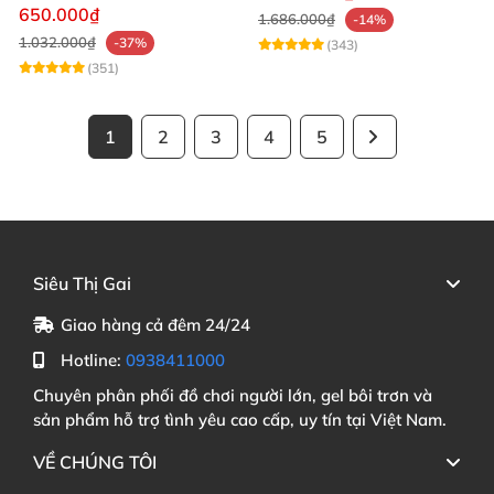
mạnh mẽ
650.000₫
1.686.000₫
-14%
1.032.000₫
-37%
(343)
(351)
1
2
3
4
5
Siêu Thị Gai
Giao hàng cả đêm 24/24
Hotline:
0938411000
Chuyên phân phối đồ chơi người lớn, gel bôi trơn và
sản phẩm hỗ trợ tình yêu cao cấp, uy tín tại Việt Nam.
VỀ CHÚNG TÔI