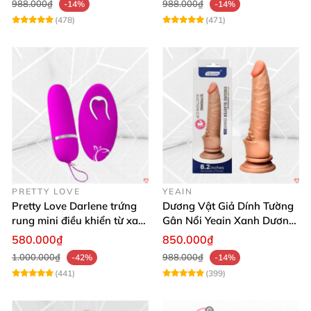
988.000₫
988.000₫
-14%
-14%
(478)
(471)
PRETTY LOVE
YEAIN
Pretty Love Darlene trứng
Dương Vật Giả Dính Tường
rung mini điều khiển từ xa
Gân Nổi Yeain Xanh Dương
12 chế độ rung mạnh
8.2 Siêu Thật
580.000₫
850.000₫
1.000.000₫
988.000₫
-42%
-14%
(441)
(399)