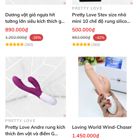
PRETTY LOVE
Dương vật giả ngựa hít
Pretty Love Stev size nhỏ
tường lớn siêu kích thích gai
mini 10 chế độ rung silicone
nổi
mềm
890.000₫
500.000₫
1.202.000₫
862.000₫
-26%
-42%
(360)
(360)
PRETTY LOVE
Pretty Love Andre rung kích
Loving World Wind-Chaser
thích âm vật và điểm G
1.450.000₫