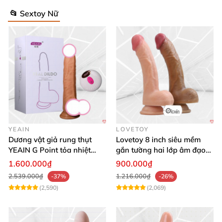
📂 Sextoy Nữ
YEAIN
LOVETOY
Dương vật giả rung thụt
Lovetoy 8 inch siêu mềm
YEAIN G Point tỏa nhiệt
gắn tường hai lớp âm đạo
điều khiển từ xa
giả chuẩn y tế
1.600.000₫
900.000₫
2.539.000₫
1.216.000₫
-37%
-26%
(2,590)
(2,069)