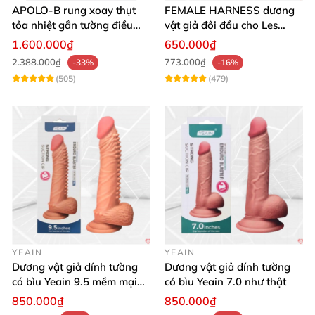
APOLO-B rung xoay thụt
FEMALE HARNESS dương
tỏa nhiệt gắn tường điều
vật giả đôi đầu cho Les
khiển từ xa đa chế độ
massage cực sướng
1.600.000₫
650.000₫
2.388.000₫
773.000₫
-33%
-16%
(505)
(479)
YEAIN
YEAIN
Dương vật giả dính tường
Dương vật giả dính tường
có bìu Yeain 9.5 mềm mại
có bìu Yeain 7.0 như thật
thật
850.000₫
850.000₫