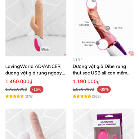
DIBE
LovingWorld ADVANCER
Dương vật giả Dibe rung
dương vật giả rung ngoáy
thụt sạc USB silicon mềm
thụt 7 chế độ
mại thật
1.450.000₫
1.190.000₫
1.726.000₫
1.950.000₫
-16%
-39%
(376)
(368)