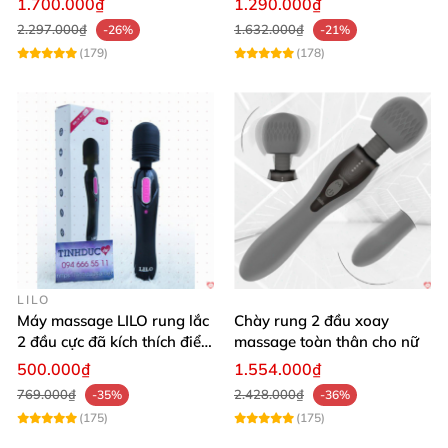
1.700.000₫
1.290.000₫
2.297.000₫
1.632.000₫
-26%
-21%
(179)
(178)
LILO
Máy massage LILO rung lắc
Chày rung 2 đầu xoay
2 đầu cực đã kích thích điểm
massage toàn thân cho nữ
G âm đạo
500.000₫
1.554.000₫
769.000₫
2.428.000₫
-35%
-36%
(175)
(175)