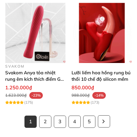
SVAKOM
Svakom Anya tỏa nhiệt
Lưỡi liếm hoa hồng rung bú
rung êm kích thích điểm G
thổi 10 chế độ silicon mềm
silicon Mỹ cao cấp an toàn
1.250.000₫
850.000₫
1.623.000₫
988.000₫
-23%
-14%
(175)
(173)
1
2
3
4
5