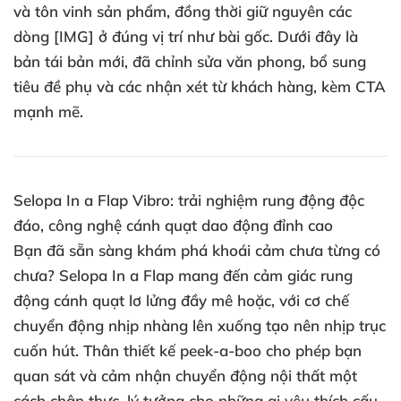
và tôn vinh sản phẩm, đồng thời giữ nguyên các
dòng [IMG] ở đúng vị trí như bài gốc. Dưới đây là
bản tái bản mới, đã chỉnh sửa văn phong, bổ sung
tiêu đề phụ và các nhận xét từ khách hàng, kèm CTA
mạnh mẽ.
Selopa In a Flap Vibro: trải nghiệm rung động độc
đáo, công nghệ cánh quạt dao động đỉnh cao
Bạn đã sẵn sàng khám phá khoái cảm chưa từng có
chưa? Selopa In a Flap mang đến cảm giác rung
động cánh quạt lơ lửng đầy mê hoặc, với cơ chế
chuyển động nhịp nhàng lên xuống tạo nên nhịp trục
cuốn hút. Thân thiết kế peek-a-boo cho phép bạn
quan sát và cảm nhận chuyển động nội thất một
cách chân thực, lý tưởng cho những ai yêu thích cấu