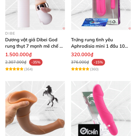
DIBE
Dương vật giả Dibei God
Trứng rung tình yêu
rung thụt 7 mạnh mẽ chế độ
Aphrodisia mini 1 đầu 10
tỏa nhiệt
chế độ rung đa năng
1.500.000₫
320.000₫
2.307.000₫
376.000₫
-35%
-15%
(364)
(360)