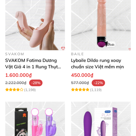
SVAKOM
BAILE
SVAKOM Fatima Dương
Lybaile Dildo rung xoay
Vật Giả 4 in 1 Rung Thụt
chuẩn size Việt mềm mịn
Hút Toả Nhiệt Massage Cho
1.600.000₫
450.000₫
Nữ
2.222.000₫
577.000₫
-28%
-22%
(1,198)
(1,119)