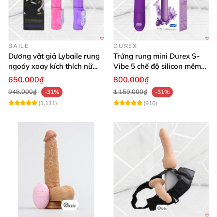
BAILE
DUREX
Dương vật giả Lybaile rung
Trứng rung mini Durex S-
ngoáy xoay kích thích nữ
Vibe 5 chế độ silicon mềm
thủ dâm
mịn cao cấp
650.000₫
800.000₫
948.000₫
1.159.000₫
-31%
-31%
(1,111)
(916)