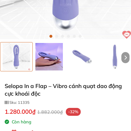
Selopa In a Flap – Vibro cánh quạt dao động
cực khoái độc
Sku:
11335
1.280.000₫
1.882.000₫
-32%
Còn hàng