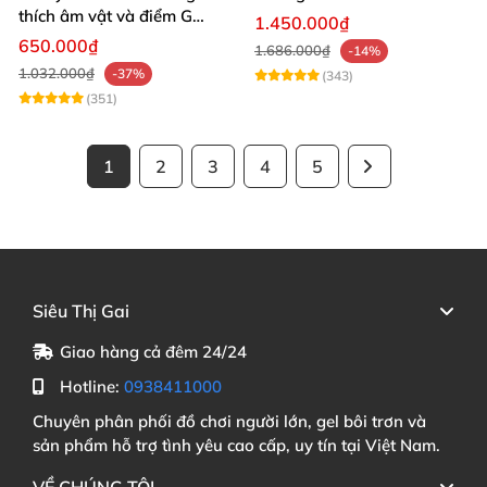
thích âm vật và điểm G
1.450.000₫
mạnh mẽ
650.000₫
1.686.000₫
-14%
1.032.000₫
-37%
(343)
(351)
1
2
3
4
5
Siêu Thị Gai
Giao hàng cả đêm 24/24
Hotline:
0938411000
Chuyên phân phối đồ chơi người lớn, gel bôi trơn và
sản phẩm hỗ trợ tình yêu cao cấp, uy tín tại Việt Nam.