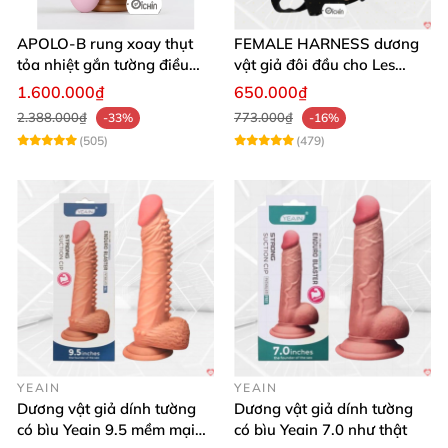
APOLO-B rung xoay thụt
FEMALE HARNESS dương
tỏa nhiệt gắn tường điều
vật giả đôi đầu cho Les
khiển từ xa đa chế độ
massage cực sướng
1.600.000₫
650.000₫
2.388.000₫
773.000₫
-33%
-16%
(505)
(479)
YEAIN
YEAIN
Dương vật giả dính tường
Dương vật giả dính tường
có bìu Yeain 9.5 mềm mại
có bìu Yeain 7.0 như thật