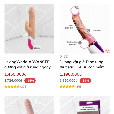
DIBE
LovingWorld ADVANCER
Dương vật giả Dibe rung
dương vật giả rung ngoáy
thụt sạc USB silicon mềm
thụt 7 chế độ
mại thật
1.450.000₫
1.190.000₫
1.726.000₫
1.950.000₫
-16%
-39%
(376)
(368)