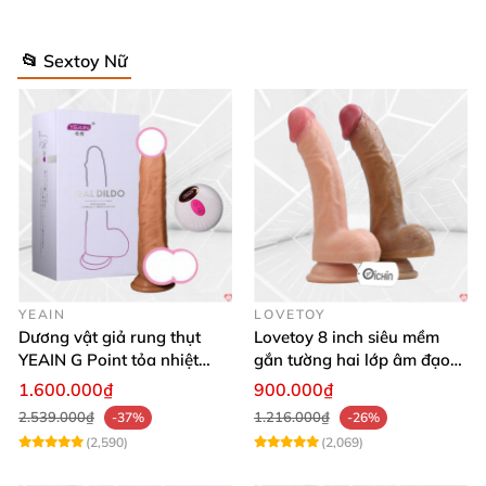
📂 Sextoy Nữ
YEAIN
LOVETOY
Dương vật giả rung thụt
Lovetoy 8 inch siêu mềm
YEAIN G Point tỏa nhiệt
gắn tường hai lớp âm đạo
điều khiển từ xa
giả chuẩn y tế
1.600.000₫
900.000₫
2.539.000₫
1.216.000₫
-37%
-26%
(2,590)
(2,069)