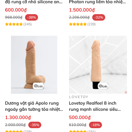
độ rung cỡ nhỏ silicone an
Photon rung liếm tỏa nhiệt
toàn pin AAA dễ dùng
pin sạc cao cấp
600.000₫
1.500.000₫
968.000₫
2.206.000₫
-38%
-32%
(245)
(239)
LOVETOY
Dương vật giả Apolo rung
Lovetoy Realfeel 8 inch
ngoáy gắn tường tỏa nhiệt
rung mạnh silicone siêu
đa chế độ
mềm
1.300.000₫
500.000₫
2.000.000₫
610.000₫
-35%
-18%
(236)
(191)