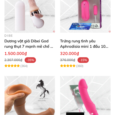
DIBE
Dương vật giả Dibei God
Trứng rung tình yêu
rung thụt 7 mạnh mẽ chế độ
Aphrodisia mini 1 đầu 10
tỏa nhiệt
chế độ rung đa năng
1.500.000₫
320.000₫
2.307.000₫
376.000₫
-35%
-15%
(364)
(360)