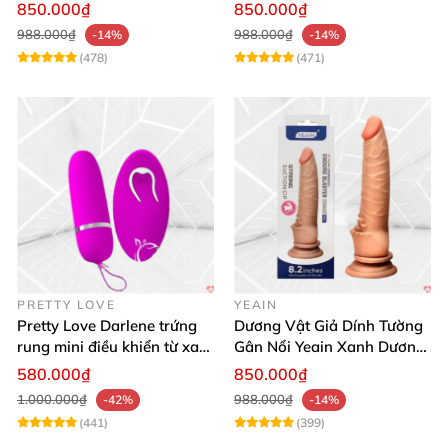
thật
850.000₫
850.000₫
988.000₫
988.000₫
-14%
-14%
(478)
(471)
PRETTY LOVE
YEAIN
Pretty Love Darlene trứng
Dương Vật Giả Dính Tường
rung mini điều khiển từ xa
Gân Nổi Yeain Xanh Dương
12 chế độ rung mạnh
8.2 Siêu Thật
580.000₫
850.000₫
1.000.000₫
988.000₫
-42%
-14%
(441)
(399)