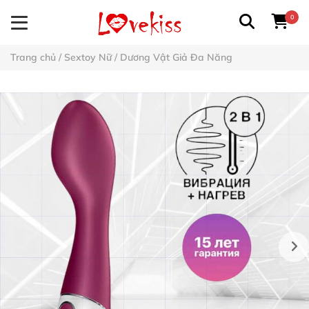
0
Trang chủ
/
Sextoy Nữ
/
Dương Vật Giả Đa Năng