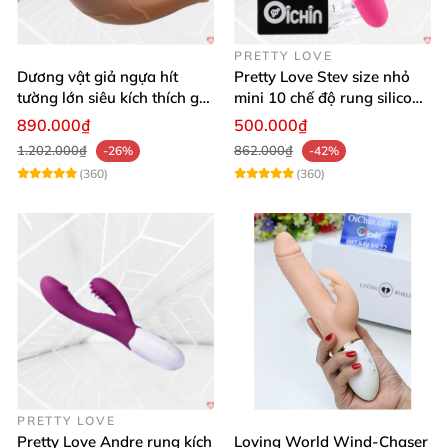
PRETTY LOVE
Dương vật giả ngựa hít
Pretty Love Stev size nhỏ
tường lớn siêu kích thích gai
mini 10 chế độ rung silicone
nổi
mềm
890.000₫
500.000₫
1.202.000₫
862.000₫
-26%
-42%
(360)
(360)
PRETTY LOVE
Pretty Love Andre rung kích
Loving World Wind-Chaser