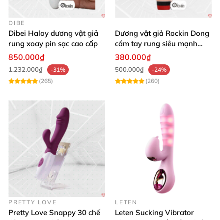
DIBE
Dibei Haloy dương vật giả
Dương vật giả Rockin Dong
rung xoay pin sạc cao cấp
cầm tay rung siêu mạnh
silicon y tế cao cấp
850.000₫
380.000₫
1.232.000₫
500.000₫
-31%
-24%
(265)
(260)
PRETTY LOVE
LETEN
Pretty Love Snappy 30 chế
Leten Sucking Vibrator