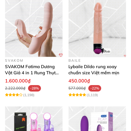
SVAKOM
BAILE
SVAKOM Fatima Dương
Lybaile Dildo rung xoay
Vật Giả 4 in 1 Rung Thụt
chuẩn size Việt mềm mịn
Hút Toả Nhiệt Massage Cho
1.600.000₫
450.000₫
Nữ
2.222.000₫
577.000₫
-28%
-22%
(1,198)
(1,119)