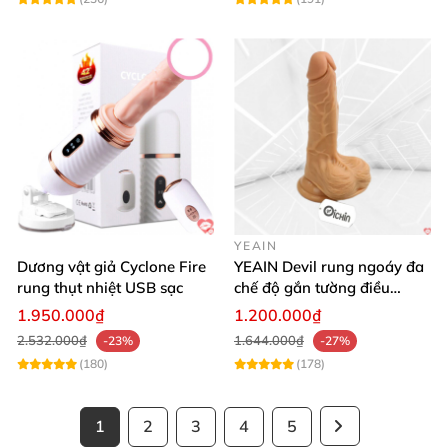
YEAIN
Dương vật giả Cyclone Fire
YEAIN Devil rung ngoáy đa
rung thụt nhiệt USB sạc
chế độ gắn tường điều
khiển từ xa tiện lợi
1.950.000₫
1.200.000₫
2.532.000₫
1.644.000₫
-23%
-27%
(180)
(178)
1
2
3
4
5