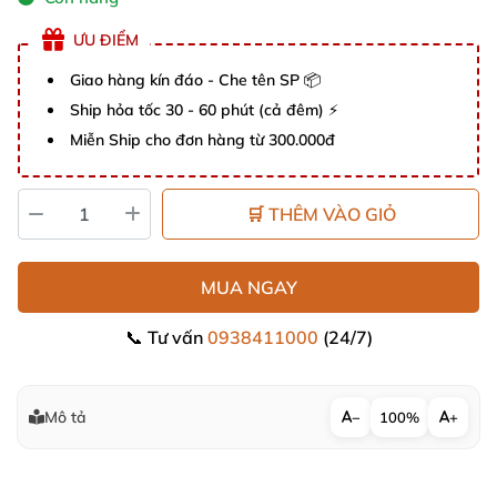
ƯU ĐIỂM
Giao hàng kín đáo - Che tên SP 📦
Ship hỏa tốc 30 - 60 phút (cả đêm) ⚡
Miễn Ship cho đơn hàng từ 300.000đ
🛒 THÊM VÀO GIỎ
MUA NGAY
📞 Tư vấn
0938411000
(24/7)
Mô tả
−
100%
+