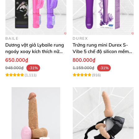
BAILE
DUREX
Dương vật giả Lybaile rung
Trứng rung mini Durex S-
ngoáy xoay kích thích nữ
Vibe 5 chế độ silicon mềm
thủ dâm
mịn cao cấp
650.000₫
800.000₫
948.000₫
1.159.000₫
-31%
-31%
(1,111)
(916)