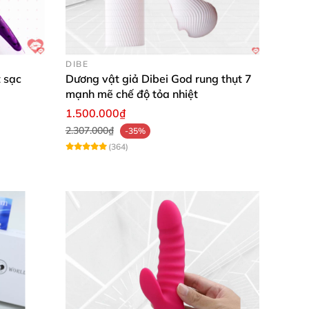
! Cảm giác êm ru, khoái lạc kéo dài, tiện lợi
DIBE
 sạc
Dương vật giả Dibei God rung thụt 7
mạnh mẽ chế độ tỏa nhiệt
iờ không hết pin. Thiết kế linh hoạt ôm sát
1.500.000₫
2.307.000₫
-35%
(364)
ng Đức bền bỉ. Đừng chần chừ,
mua ngay hôm