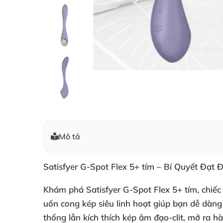
Mô tả
Satisfyer G-Spot Flex 5+ tím – Bí Quyết Đạt 
Khám phá
Satisfyer G-Spot Flex 5+ tím
, chiế
uốn cong kép siêu linh hoạt giúp bạn dễ dàng
thống lẫn
kích thích kép âm đạo-clit
, mở ra hà