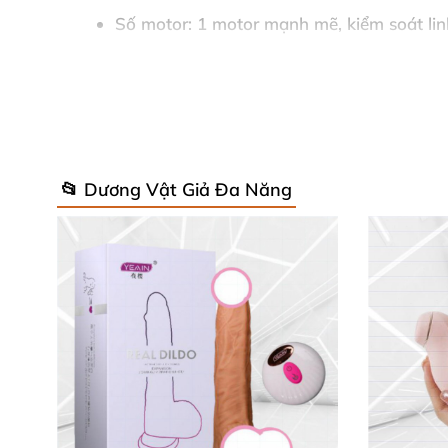
Số motor
: 1 motor mạnh mẽ, kiểm soát li
Chế độ rung
: 12 chế độ sẵn có, vô tận khi
Điều khiển
: Nút bấm trực tiếp hoặc app Sa
Sạc pin
: USB từ tính, sạc 4.5 giờ dùng liên
📂 Dương Vật Giả Đa Năng
Chống nước
: IPX7 – ngâm sâu 1m trong 3
Trọng lượng
: Chỉ 84g – siêu nhẹ, dễ mang 
Bảo hành
: 15 năm từ hãng Đức uy tín
Những con số ấn tượng này biến
vibrator G-s
đầy phấn khích. 🌟