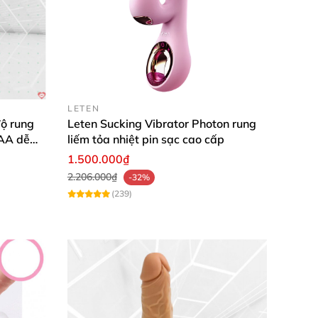
LETEN
ộ rung
Leten Sucking Vibrator Photon rung
AAA dễ
liếm tỏa nhiệt pin sạc cao cấp
1.500.000₫
2.206.000₫
-32%
(239)