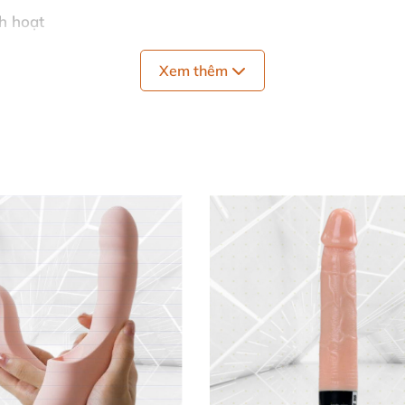
nh hoạt
 kết nối app 📱
Xem thêm
tisfyer Connect
 tục 1 giờ ⚡
0 phút
theo du lịch
pot linh hoạt
thành lựa chọn hàng đầu, dễ tùy chỉnh rung