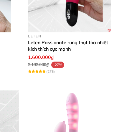
LETEN
Leten Passionate rung thụt tỏa nhiệt
kích thích cực mạnh
1.600.000₫
2.192.000₫
-27%
(275)