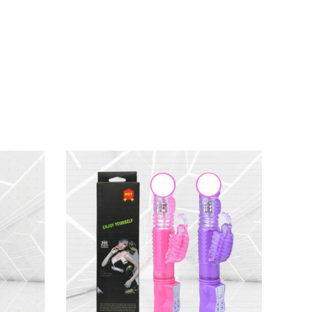
 động qua app để tạo nhịp điệu cá nhân hóa