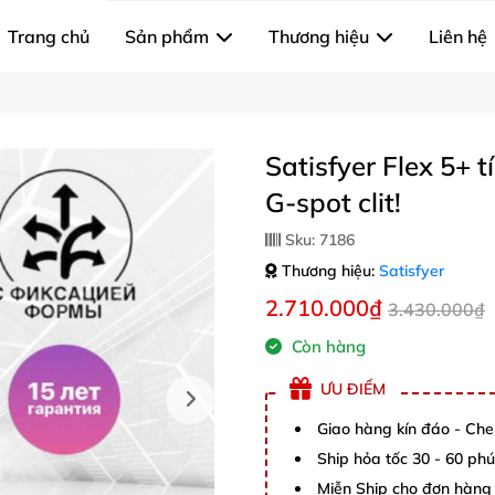
Trang chủ
Sản phẩm
Thương hiệu
Liên hệ
Satisfyer Flex 5+
G-spot clit!
Sku:
7186
Thương hiệu:
Satisfyer
2.710.000₫
3.430.000₫
Còn hàng
ƯU ĐIỂM
Giao hàng kín đáo - Che
Ship hỏa tốc 30 - 60 ph
Miễn Ship cho đơn hàng