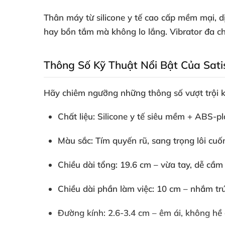
Thân máy từ
silicone y tế cao cấp
mềm mại, dị
hay bồn tắm mà không lo lắng.
Vibrator đa c
Thông Số Kỹ Thuật Nổi Bật Của Satis
Hãy chiêm ngưỡng những thông số vượt trội 
Chất liệu
: Silicone y tế siêu mềm + ABS-pla
Màu sắc
: Tím quyến rũ, sang trọng lôi cu
Chiều dài tổng
: 19.6 cm – vừa tay, dễ cầ
Chiều dài phần làm việc
: 10 cm – nhắm tr
Đường kính
: 2.6-3.4 cm – êm ái, không hề