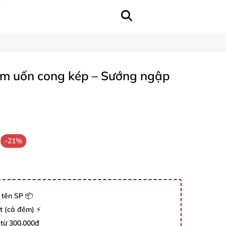
 tím uốn cong kép – Sướng ngập
-21%
 tên SP 📦
út (cả đêm) ⚡
 từ 300.000đ