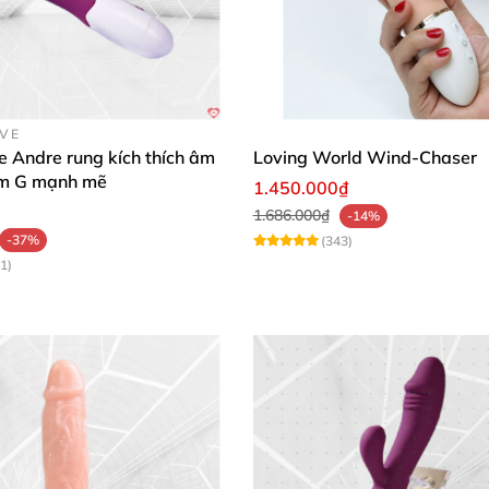
OVE
e Andre rung kích thích âm
Loving World Wind-Chaser
ểm G mạnh mẽ
1.450.000₫
1.686.000₫
-14%
-37%
(343)
1)