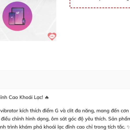
Đỉnh Cao Khoái Lạc! 🔥
c
vibrator kích thích điểm G
và
clit
đa năng, mang đến cơn s
 điều chỉnh hình dạng, ôm sát góc độ yêu thích. Sản phẩ
nh trình khám phá khoái lạc đỉnh cao chỉ trong tích tắc. 