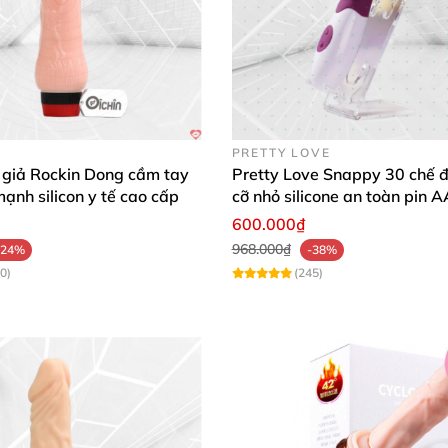
PRETTY LOVE
 giả Rockin Dong cầm tay
Pretty Love Snappy 30 chế đ
mạnh silicon y tế cao cấp
cỡ nhỏ silicone an toàn pin 
dùng
600.000₫
968.000₫
-24%
-38%
0)
(245)