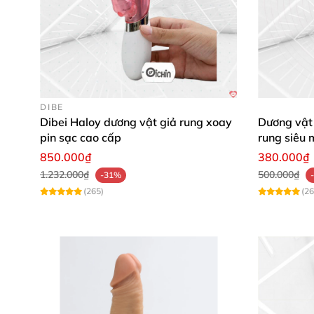
DIBE
Dibei Haloy dương vật giả rung xoay
Dương vật
pin sạc cao cấp
rung siêu 
850.000₫
380.000₫
1.232.000₫
500.000₫
-31%
(265)
(26