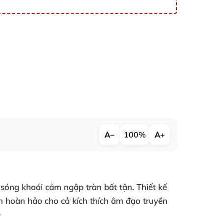
−
100%
+
óng khoái cảm ngập tràn bất tận. Thiết kế
m hoàn hảo cho cả kích thích âm đạo truyền
✨