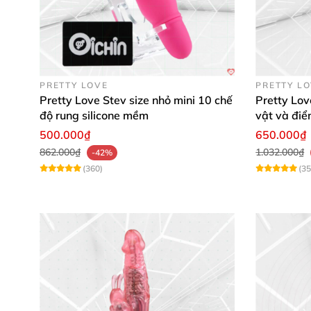
PRETTY LOVE
PRETTY L
Pretty Love Stev size nhỏ mini 10 chế
Pretty Lov
độ rung silicone mềm
vật và đi
500.000₫
650.000₫
862.000₫
1.032.000₫
-42%
(360)
(35