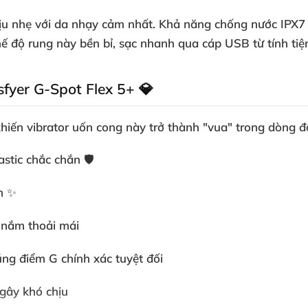
u nhẹ với da nhạy cảm nhất. Khả năng
chống nước IPX7
hế độ rung
này bền bỉ, sạc nhanh qua cáp USB từ tính tiện
fyer G-Spot Flex 5+ 💎
khiến
vibrator uốn cong
này trở thành "vua" trong dòng
đ
stic chắc chắn 🛡️
ốn ✨
m nắm thoải mái
úng điểm G chính xác tuyệt đối
 gây khó chịu