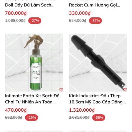
Doll Đầy Đủ Làm Sạch
Rocket Cum Hương Gợi
Nhanh Tiết Kiệm
Tình Nồng
780.000₫
330.000₫
1.068.000₫
524.000₫
-27%
-37%
Intimate Earth Xịt Sạch Đồ
Kink Industries Đầu Thép
Chơi Tự Nhiên An Toàn
16.5cm Mỹ Cao Cấp Đẳng
Hoàn Hảo
Cấp
470.000₫
1.320.000₫
662.000₫
2.031.000₫
-29%
-35%