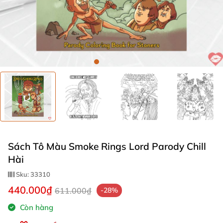
Sách Tô Màu Smoke Rings Lord Parody Chill
Hài
Sku:
33310
440.000₫
611.000₫
-28%
Còn hàng