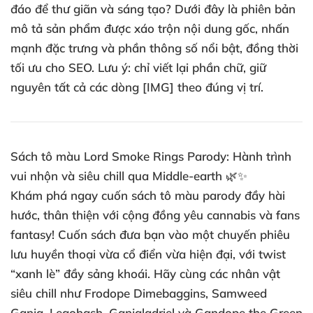
đáo để thư giãn và sáng tạo? Dưới đây là phiên bản
mô tả sản phẩm được xáo trộn nội dung gốc, nhấn
mạnh đặc trưng và phần thông số nổi bật, đồng thời
tối ưu cho SEO. Lưu ý: chỉ viết lại phần chữ, giữ
nguyên tất cả các dòng [IMG] theo đúng vị trí.
Sách tô màu Lord Smoke Rings Parody: Hành trình
vui nhộn và siêu chill qua Middle-earth 🌿✨
Khám phá ngay cuốn sách tô màu parody đầy hài
hước, thân thiện với cộng đồng yêu cannabis và fans
fantasy! Cuốn sách đưa bạn vào một chuyến phiêu
lưu huyền thoại vừa cổ điển vừa hiện đại, với twist
“xanh lè” đầy sảng khoái. Hãy cùng các nhân vật
siêu chill như Frodope Dimebaggins, Samweed
Ganja, Legohash, Ganjaladriel và Gandope the Green