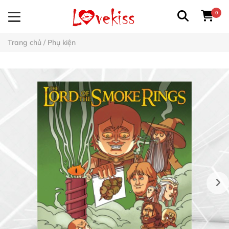
0
Trang chủ
/
Phụ kiện