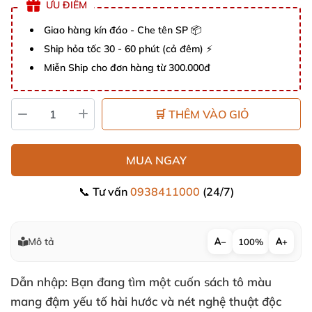
ƯU ĐIỂM
Giao hàng kín đáo - Che tên SP 📦
Ship hỏa tốc 30 - 60 phút (cả đêm) ⚡
Miễn Ship cho đơn hàng từ 300.000đ
🛒 THÊM VÀO GIỎ
MUA NGAY
📞 Tư vấn
0938411000
(24/7)
Mô tả
−
100%
+
Dẫn nhập: Bạn đang tìm một cuốn sách tô màu
mang đậm yếu tố hài hước và nét nghệ thuật độc