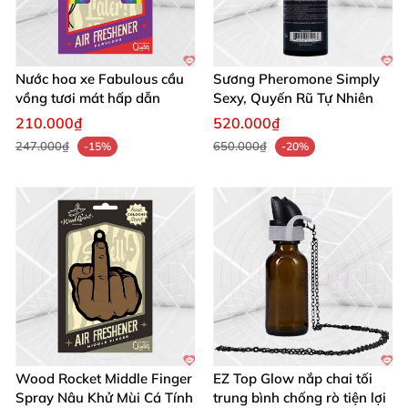
Nước hoa xe Fabulous cầu
Sương Pheromone Simply
vồng tươi mát hấp dẫn
Sexy, Quyến Rũ Tự Nhiên
210.000₫
520.000₫
247.000₫
650.000₫
-15%
-20%
Wood Rocket Middle Finger
EZ Top Glow nắp chai tối
Spray Nâu Khử Mùi Cá Tính
trung bình chống rò tiện lợi