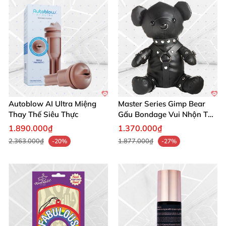
Autoblow AI Ultra Miệng
Master Series Gimp Bear
Thay Thế Siêu Thực
Gấu Bondage Vui Nhộn Táo
Bạo
1.890.000₫
1.370.000₫
2.363.000₫
1.877.000₫
-20%
-27%