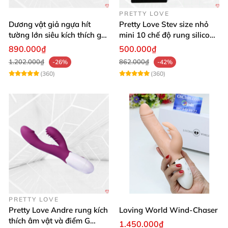
PRETTY LOVE
Dương vật giả ngựa hít
Pretty Love Stev size nhỏ
tường lớn siêu kích thích gai
mini 10 chế độ rung silicone
nổi
mềm
890.000₫
500.000₫
1.202.000₫
862.000₫
-26%
-42%
(360)
(360)
PRETTY LOVE
Pretty Love Andre rung kích
Loving World Wind-Chaser
thích âm vật và điểm G
1.450.000₫