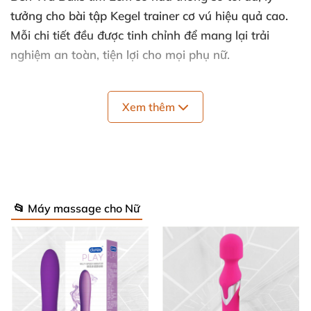
tưởng cho bài tập Kegel trainer cơ vú hiệu quả cao.
Mỗi chi tiết đều được tinh chỉnh để mang lại trải
nghiệm an toàn, tiện lợi cho mọi phụ nữ.
Chất liệu
: ABS nhựa cao cấp, siêu an toàn cho
Xem thêm
vùng da nhạy cảm nhất. ✅
Màu sắc
: Tím huyền bí, sang trọng cuốn hút mọi
ánh nhìn. 💜
Đường kính
: 2 cm – Kích thước vàng cho người
📂 Máy massage cho Nữ
mới, dễ dàng tiếp cận. 📏
Trọng lượng
: 22,7 g mỗi quả – Nhẹ tênh nhưng
đủ lực kích thích cơ sàn chậu mạnh mẽ. ⚖️
Tính năng
: Không rung, tập trung thuần túy vào