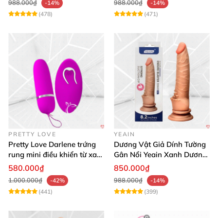
988.000₫
988.000₫
-14%
-14%
(478)
(471)
PRETTY LOVE
YEAIN
Pretty Love Darlene trứng
Dương Vật Giả Dính Tường
rung mini điều khiển từ xa
Gân Nổi Yeain Xanh Dương
12 chế độ rung mạnh
8.2 Siêu Thật
580.000₫
850.000₫
1.000.000₫
988.000₫
-42%
-14%
(441)
(399)