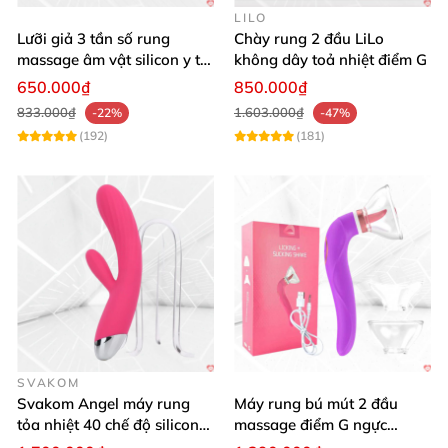
LILO
Lưỡi giả 3 tần số rung
Chày rung 2 đầu LiLo
massage âm vật silicon y tế
không dây toả nhiệt điểm G
an toàn
650.000₫
850.000₫
833.000₫
1.603.000₫
-22%
-47%
(192)
(181)
SVAKOM
Svakom Angel máy rung
Máy rung bú mút 2 đầu
tỏa nhiệt 40 chế độ silicon
massage điểm G ngực
mềm mịn
silicon y tế mềm mại