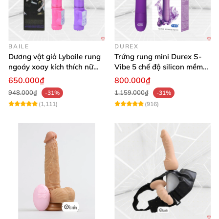
BAILE
DUREX
Dương vật giả Lybaile rung
Trứng rung mini Durex S-
ngoáy xoay kích thích nữ
Vibe 5 chế độ silicon mềm
thủ dâm
mịn cao cấp
650.000₫
800.000₫
948.000₫
1.159.000₫
-31%
-31%
(1,111)
(916)