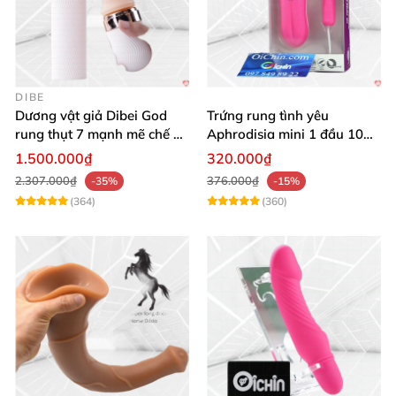
DIBE
Dương vật giả Dibei God
Trứng rung tình yêu
rung thụt 7 mạnh mẽ chế độ
Aphrodisia mini 1 đầu 10
tỏa nhiệt
chế độ rung đa năng
1.500.000₫
320.000₫
2.307.000₫
376.000₫
-35%
-15%
(364)
(360)