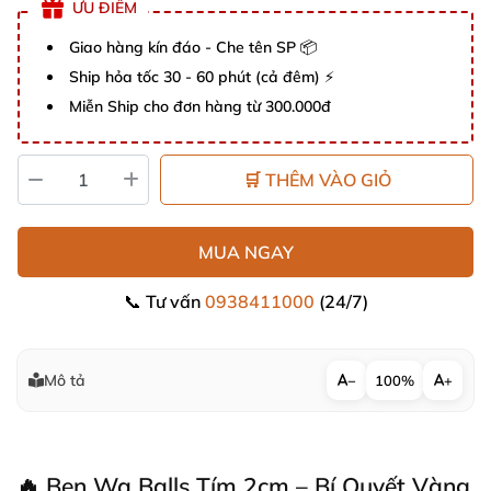
ƯU ĐIỂM
Giao hàng kín đáo - Che tên SP 📦
Ship hỏa tốc 30 - 60 phút (cả đêm) ⚡
Miễn Ship cho đơn hàng từ 300.000đ
🛒 THÊM VÀO GIỎ
MUA NGAY
📞 Tư vấn
0938411000
(24/7)
Mô tả
−
100%
+
🔥 Ben Wa Balls Tím 2cm – Bí Quyết Vàng