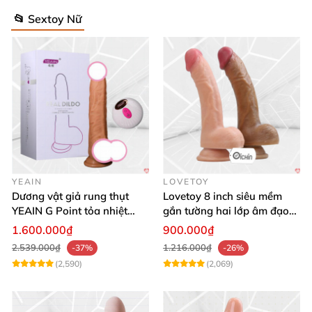
📂 Sextoy Nữ
YEAIN
LOVETOY
Dương vật giả rung thụt
Lovetoy 8 inch siêu mềm
YEAIN G Point tỏa nhiệt
gắn tường hai lớp âm đạo
điều khiển từ xa
giả chuẩn y tế
1.600.000₫
900.000₫
2.539.000₫
1.216.000₫
-37%
-26%
(2,590)
(2,069)