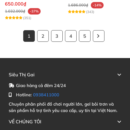
mạnh mẽ
650.000₫
1.686.000₫
-14%
1.032.000₫
-37%
(343)
(351)
1
2
3
4
5
Siêu Thị Gai
Giao hàng cả đêm 24/24
Hotline:
0938411000
Chuyên phân phối đồ chơi người lớn, gel bôi trơn và
sản phẩm hỗ trợ tình yêu cao cấp, uy tín tại Việt Nam.
VỀ CHÚNG TÔI