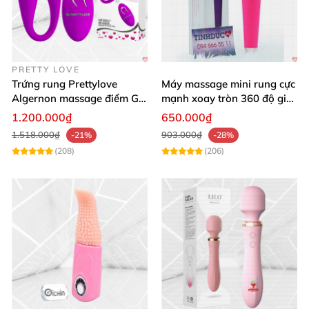
PRETTY LOVE
Trứng rung Prettylove
Máy massage mini rung cực
Algernon massage điểm G
mạnh xoay tròn 360 độ giá
12 chế độ
rẻ chất lượng
1.200.000₫
650.000₫
1.518.000₫
903.000₫
-21%
-28%
(208)
(206)