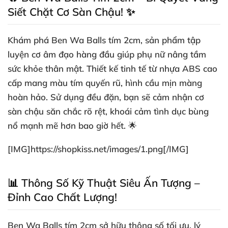
Siết Chặt Cơ Sàn Chậu! ✨
Khám phá
Ben Wa Balls tím 2cm
, sản phẩm tập
luyện cơ âm đạo hàng đầu giúp phụ nữ nâng tầm
sức khỏe thân mật. Thiết kế tinh tế từ nhựa ABS cao
cấp mang màu tím quyến rũ, hình cầu mịn màng
hoàn hảo. Sử dụng đều đặn, bạn sẽ cảm nhận cơ
sàn chậu săn chắc rõ rệt, khoái cảm tình dục bùng
nổ mạnh mẽ hơn bao giờ hết. 🌟
[IMG]
https://shopkiss.net/images/1.png[/IMG
]
📊 Thông Số Kỹ Thuật Siêu Ấn Tượng –
Đỉnh Cao Chất Lượng!
Ben Wa Balls tím 2cm
sở hữu thông số tối ưu, lý