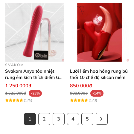
SVAKOM
Svakom Anya tỏa nhiệt
Lưỡi liếm hoa hồng rung bú
rung êm kích thích điểm G
thổi 10 chế độ silicon mềm
silicon Mỹ cao cấp an toàn
1.250.000₫
850.000₫
1.623.000₫
988.000₫
-23%
-14%
(175)
(173)
1
2
3
4
5