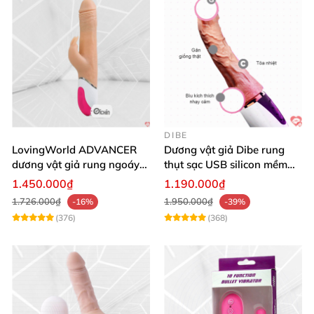
DIBE
LovingWorld ADVANCER
Dương vật giả Dibe rung
dương vật giả rung ngoáy
thụt sạc USB silicon mềm
thụt 7 chế độ
mại thật
1.450.000₫
1.190.000₫
1.726.000₫
1.950.000₫
-16%
-39%
(376)
(368)