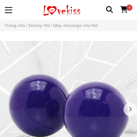
0
Trang chủ
/
Sextoy Nữ
/
Máy massage cho Nữ