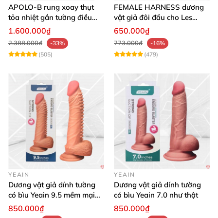
APOLO-B rung xoay thụt
FEMALE HARNESS dương
tỏa nhiệt gắn tường điều
vật giả đôi đầu cho Les
khiển từ xa đa chế độ
massage cực sướng
1.600.000₫
650.000₫
2.388.000₫
773.000₫
-33%
-16%
(505)
(479)
YEAIN
YEAIN
Dương vật giả dính tường
Dương vật giả dính tường
có bìu Yeain 9.5 mềm mại
có bìu Yeain 7.0 như thật
thật
850.000₫
850.000₫