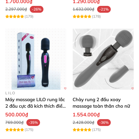
1.700.000₫
1.290.000₫
2.297.000₫
1.632.000₫
-26%
-21%
(179)
(178)
LILO
Máy massage LILO rung lắc
Chày rung 2 đầu xoay
2 đầu cực đã kích thích điểm
massage toàn thân cho nữ
G âm đạo
500.000₫
1.554.000₫
769.000₫
2.428.000₫
-35%
-36%
(175)
(175)