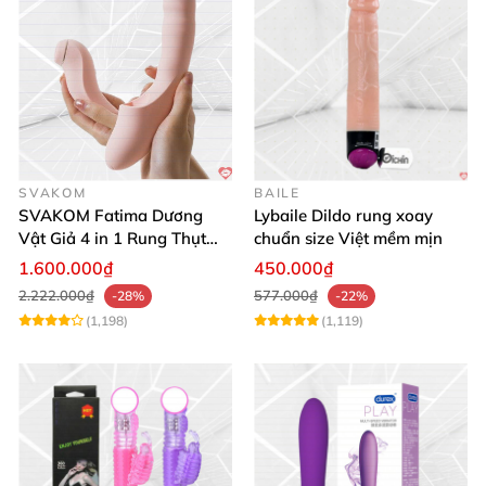
SVAKOM
BAILE
SVAKOM Fatima Dương
Lybaile Dildo rung xoay
Vật Giả 4 in 1 Rung Thụt
chuẩn size Việt mềm mịn
Hút Toả Nhiệt Massage Cho
1.600.000₫
450.000₫
Nữ
2.222.000₫
577.000₫
-28%
-22%
(1,198)
(1,119)