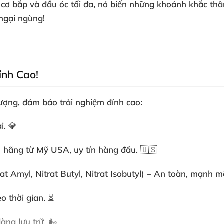
ãn cơ bắp và đầu óc tối đa, nó biến những khoảnh khắc t
ngại ngùng!
ỉnh Cao!
ượng, đảm bảo trải nghiệm đỉnh cao:
i. 💎
 hãng từ Mỹ USA, uy tín hàng đầu. 🇺🇸
rat Amyl, Nitrat Butyl, Nitrat Isobutyl) – An toàn, mạnh m
o thời gian. ⏳
ng lưu trữ. 🌬️