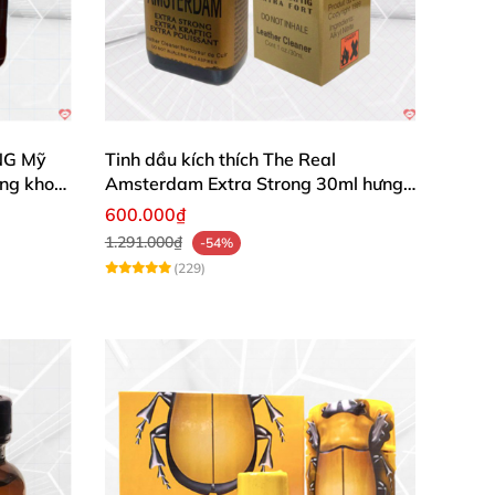
NG Mỹ
Tinh dầu kích thích The Real
ăng khoái
Amsterdam Extra Strong 30ml hưng
phấn
600.000₫
1.291.000₫
-54%
(229)