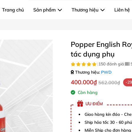
Trang chủ
Sản phẩm
Thương hiệu
Liên hệ
Popper English Ro
tác dụng phụ
|
150 đánh giá
|
S
Thương hiệu:
PWD
400.000₫
562.000₫
-2
Còn hàng
ƯU ĐIỂM
Giao hàng kín đáo - Che
Ship hỏa tốc 30 - 60 ph
Miễn Ship cho đơn hàng