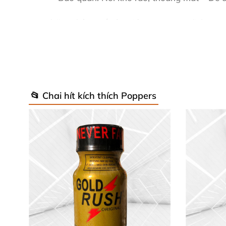
Những thông số này giúp
popper English Roy
💥 Công Dụng Tuyệt Vời Của Popper 
Sản phẩm
tinh dầu kích thích tình dục Englis
📂 Chai hít kích thích Poppers
không còn đau đớn, mọi thứ trở nên mượt mà, 
Nó còn thư giãn toàn thân, đánh thức dục vọn
bao giờ hết. Chúng tôi cam kết chất lượng ch
🛡️ Hướng Dẫn Sử Dụng Đơn Giản, A
Sử dụng
English Royale popper 10ml
cực kỳ d
Lắc đều chai trước khi dùng.