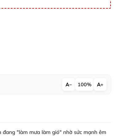
−
100%
+
ển đang "làm mưa làm gió" nhờ sức mạnh êm