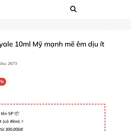
yale 10ml Mỹ mạnh mẽ êm dịu ít
ku:
2673
9%
 tên SP 📦
út (cả đêm) ⚡
 từ 300.000đ