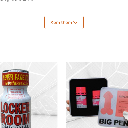
al 10ml
vượt trội, mang lại sự thư giãn sâu, kích thích h
Xem thêm
English Royal
h Royale
nổi bật với khả năng giãn cơ hậu môn và cổ họn
sung sướng. 😘 Còn với oral, cảm giác thoải mái giúp tậ
g mãnh liệt. Popper cổ điển này được yêu thích nhờ hiệu
ính hãng, mang đến khoái cảm đỉnh cao!
n Toàn
ễ dàng: