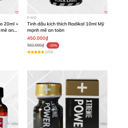
PWD
o 20ml +
Tinh dầu kích thích Radikal 10ml Mỹ
 mẽ an
mạnh mẽ an toàn
450.000₫
562.000₫
-20%
 đôi!
(253)
hoải mái hơn hẳn, chất lượng Mỹ xịn sò. Siêu
giác gần gũi, sung sướng đỉnh cao. Đáng mua