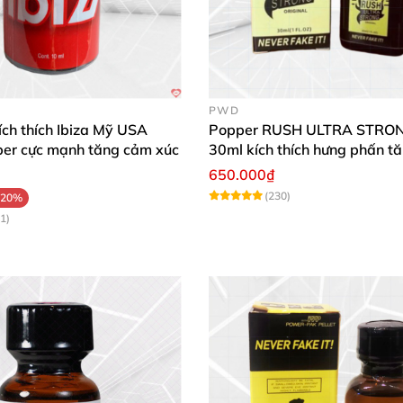
PWD
ích thích Ibiza Mỹ USA
Popper RUSH ULTRA STRO
r cực mạnh tăng cảm xúc
30ml kích thích hưng phấn t
cảm
650.000₫
(230)
-20%
1)