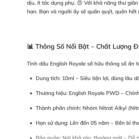
dịu, ít tác dụng phụ. 😍 Với khả năng thư gi
hạn. Bạn và người ấy sẽ quấn quýt, quên hết 
📊 Thông Số Nổi Bật – Chất Lượng Đ
Tinh dầu English Royale
sở hữu thông số ấn t
Dung tích
: 10ml – Siêu tiện lợi, dùng lâu dà
Thương hiệu
: English Royale PWD – Chính
Thành phần chính
: Nhóm Nitrat Alkyl (Nit
Hạn sử dụng
: Lên đến 05 năm – Bền bỉ the
Bảo quản
: Nơi khô ráo, thoáng mát – Dễ dà