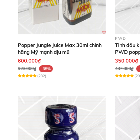
PWD
Popper Jungle Juice Max 30ml chính
Tinh dầu k
hãng Mỹ mạnh dịu mũi
PWD poppe
600.000₫
350.000₫
923.000₫
437.000₫
-35%
(232)
(23