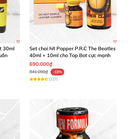
at 30ml
Set chai hít Popper P.R.C The Beatles
uẩn
40ml + 10ml cho Top Bot cực mạnh
690.000₫
841.000₫
-18%
(227)