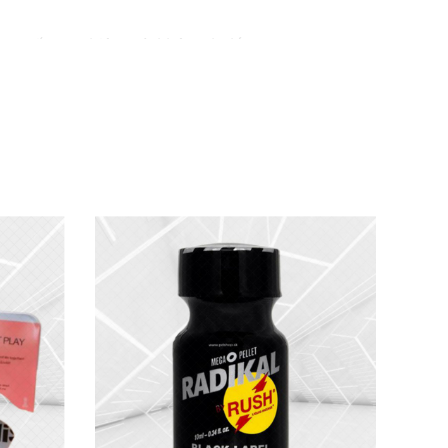
am muốn tự nhiên mà không lo lắng.
g hiệu quả. Khi quan hệ hậu môn, bạn sẽ
n hưởng trọn vẹn.
 quả nhanh chóng, giúp cặp đôi gắn kết hơn