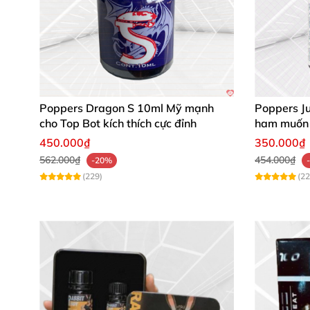
Poppers Dragon S 10ml Mỹ mạnh
Poppers J
cho Top Bot kích thích cực đỉnh
ham muốn
450.000₫
350.000₫
562.000₫
454.000₫
-20%
(229)
(22