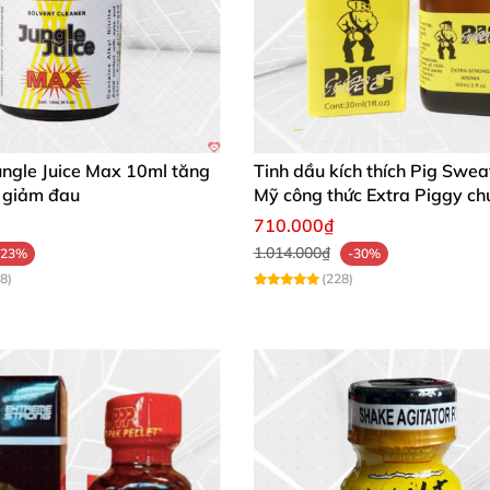
ungle Juice Max 10ml tăng
Tinh dầu kích thích Pig Swe
 giảm đau
Mỹ công thức Extra Piggy ch
710.000₫
1.014.000₫
-23%
-30%
8)
(228)