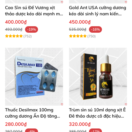
Cao Sìn sú Đế Vương xịt
Gold Ant USA cường dương
thảo dược kéo dài mạnh mẽ
kéo dài sinh lý nam kiến
chính hãng
vàng đen
400.000₫
450.000₫
493.000₫
535.000₫
-19%
-16%
(752)
(750)
Thuốc Desilmax 100mg
Trùm sìn sú 10ml dạng xịt Ê
cường dương Ấn Độ tăng
Đê thảo dược cô đặc hiệu
sinh lý mạnh
quả
280.000₫
320.000₫
297.000₫
385.000₫
-6%
-17%