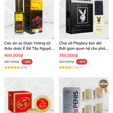
Cao sìn sú Dược Vương xịt
Chai xịt Playboy kéo dài
thảo dược Ê Đê Tây Nguyên
thời gian quan hệ cho phái
chính hãng
mạnh hiệu quả ngay
400.000₫
350.000₫
487.000₫
437.000₫
-18%
-20%
(600)
(517)