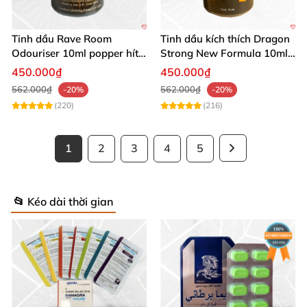
Tinh dầu Rave Room
Tinh dầu kích thích Dragon
Odouriser 10ml popper hít
Strong New Formula 10ml
mạnh cho Top Bot
Mỹ dành cho Top Bot
450.000₫
450.000₫
562.000₫
562.000₫
-20%
-20%
(220)
(216)
1
2
3
4
5
📂 Kéo dài thời gian