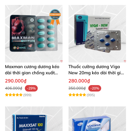
Maxman cương dương kéo
Thuốc cường dương Viga
dài thời gian chống xuất
New 20mg kéo dài thời gian
tinh sớm hộp 10 viên
chống xuất tinh
290.000₫
280.000₫
406.000₫
350.000₫
-29%
-20%
(999)
(995)