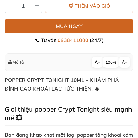
🛒 THÊM VÀO GIỎ
MUA NGAY
📞 Tư vấn
0938411000
(24/7)
Mô tả
−
100%
+
POPPER CRYPT TONIGHT 10ML – KHÁM PHÁ
ĐỈNH CAO KHOÁI LẠC TỨC THIỆN! 🔥
Giới thiệu popper Crypt Tonight siêu mạnh
mẽ 💥
Bạn đang khao khát một loại
popper tăng khoái cảm