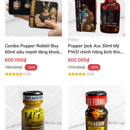
PWD
Combo Popper Rabbit Boy
Popper Jack Ass 30ml Mỹ
60ml siêu mạnh tăng khoái
PWD chính hãng kích thích
cảm
khoái cảm
600.000₫
600.000₫
789.000₫
779.000₫
-24%
-23%
(226)
(225)