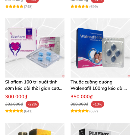
(748)
(699)
Siloflam 100 trị xuất tinh
Thuốc cường dương
sớm kéo dài thời gian cương
Walenafil 100mg kéo dài
dương
sinh lý nam nhanh chóng
300.000₫
350.000₫
383.000₫
389.000₫
-22%
-10%
(641)
(637)