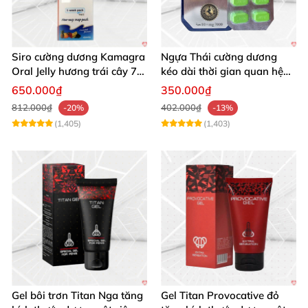
Siro cường dương Kamagra
Ngựa Thái cường dương
Oral Jelly hương trái cây 7
kéo dài thời gian quan hệ
gói 100g chính hãng
nam giới
650.000₫
350.000₫
812.000₫
402.000₫
-20%
-13%
(1,405)
(1,403)
Gel bôi trơn Titan Nga tăng
Gel Titan Provocative đỏ