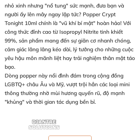
nhỏ xinh nhưng "nổ tung" sức mạnh, đưa bạn và
người ấy lên mây ngay lập tức?
Popper Crypt
Tonight 10ml
chính là "vũ khí bí mật" hoàn hảo! Với
công thức đỉnh cao từ
Isopropyl Nitrite tinh khiết
99%
, sản phẩm mang đến sự
giãn cơ nhanh chóng
,
cảm giác lâng lâng kéo dài, lý tưởng cho những cuộc
yêu hậu môn mãnh liệt hay trải nghiệm thân mật táo
bạo.
Dòng popper này nổi đình đám trong cộng đồng
LGBTQ+ châu Âu và Mỹ, vượt trội hẳn các loại mini
thông thường nhờ mùi hương quyến rũ, độ mạnh
"khủng" và thời gian tác dụng bền bỉ.