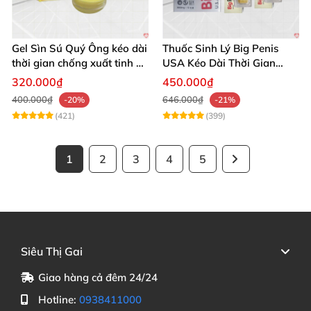
Gel Sìn Sú Quý Ông kéo dài
Thuốc Sinh Lý Big Penis
thời gian chống xuất tinh an
USA Kéo Dài Thời Gian
toàn hiệu quả
Chống Xuất Tinh Sớm
320.000₫
450.000₫
400.000₫
646.000₫
-20%
-21%
(421)
(399)
1
2
3
4
5
Siêu Thị Gai
Giao hàng cả đêm 24/24
Hotline:
0938411000