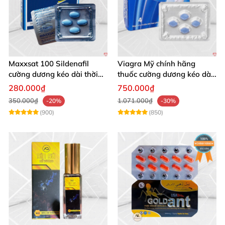
Maxxsat 100 Sildenafil
Viagra Mỹ chính hãng
cường dương kéo dài thời
thuốc cường dương kéo dài
gian
thời gian nam
280.000₫
750.000₫
350.000₫
1.071.000₫
-20%
-30%
(900)
(850)