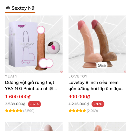
📂 Sextoy Nữ
YEAIN
LOVETOY
Dương vật giả rung thụt
Lovetoy 8 inch siêu mềm
YEAIN G Point tỏa nhiệt
gắn tường hai lớp âm đạo
điều khiển từ xa
giả chuẩn y tế
1.600.000₫
900.000₫
2.539.000₫
1.216.000₫
-37%
-26%
(2,590)
(2,069)