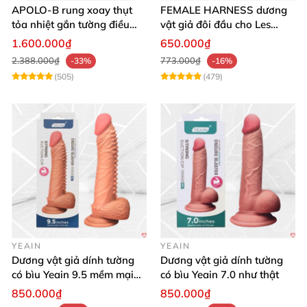
APOLO-B rung xoay thụt
FEMALE HARNESS dương
tỏa nhiệt gắn tường điều
vật giả đôi đầu cho Les
khiển từ xa đa chế độ
massage cực sướng
1.600.000₫
650.000₫
2.388.000₫
773.000₫
-33%
-16%
(505)
(479)
YEAIN
YEAIN
Dương vật giả dính tường
Dương vật giả dính tường
có bìu Yeain 9.5 mềm mại
có bìu Yeain 7.0 như thật
thật
850.000₫
850.000₫