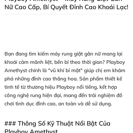
Nữ Cao Cấp
, Bí Quyết Đỉnh Cao Khoái Lạc!
Bạn đang tìm kiếm
máy rung giật gân nữ
mang lại
khoái cảm mãnh liệt
, bền bỉ theo thời gian
?
Playboy
Amethyst
chính là "vũ khí bí mật" giúp chị em khám
phá
những đỉnh cao thăng hoa
. Sản phẩm thiết kế
tinh tế từ thương hiệu Playboy nổi tiếng
, kết hợp
công nghệ rung hiện đại
, mang đến trải nghiệm
đồ
chơi tình dục
đỉnh cao
, an toàn
và dễ sử dụng
.
### Thông Số Kỹ Thuật Nổi Bật Của
Playboy Amethyst