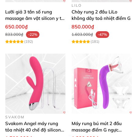
LILO
Lưỡi giả 3 tần số rung
Chày rung 2 đầu LiLo
massage âm vật silicon y tế
không dây toả nhiệt điểm G
an toàn
650.000₫
850.000₫
833.000₫
1.603.000₫
-22%
-47%
(192)
(181)
SVAKOM
Svakom Angel máy rung
Máy rung bú mút 2 đầu
tỏa nhiệt 40 chế độ silicon
massage điểm G ngực
mềm mịn
silicon y tế mềm mại