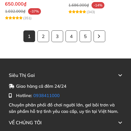
mạnh mẽ
650.000₫
1.686.000₫
-14%
1.032.000₫
-37%
(343)
(351)
1
2
3
4
5
Siêu Thị Gai
Giao hàng cả đêm 24/24
Hotline:
0938411000
Chuyên phân phối đồ chơi người lớn, gel bôi trơn và
sản phẩm hỗ trợ tình yêu cao cấp, uy tín tại Việt Nam.
VỀ CHÚNG TÔI