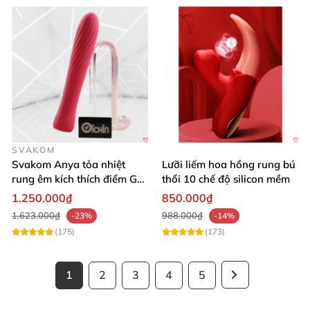
SVAKOM
Svakom Anya tỏa nhiệt
Lưỡi liếm hoa hồng rung bú
rung êm kích thích điểm G
thổi 10 chế độ silicon mềm
silicon Mỹ cao cấp an toàn
1.250.000₫
850.000₫
1.623.000₫
988.000₫
-23%
-14%
(175)
(173)
1
2
3
4
5