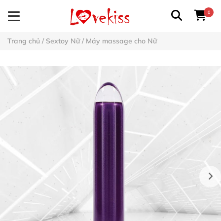
0
Trang chủ
/
Sextoy Nữ
/
Máy massage cho Nữ