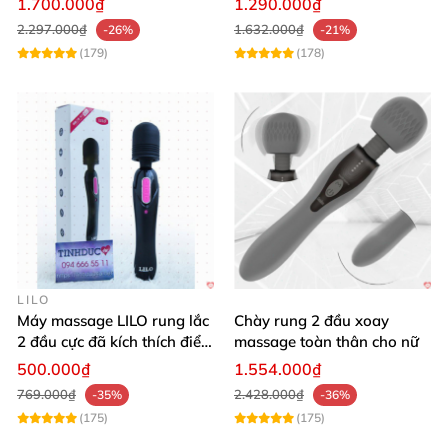
1.700.000₫
1.290.000₫
2.297.000₫
1.632.000₫
-26%
-21%
(179)
(178)
LILO
Máy massage LILO rung lắc
Chày rung 2 đầu xoay
2 đầu cực đã kích thích điểm
massage toàn thân cho nữ
G âm đạo
500.000₫
1.554.000₫
769.000₫
2.428.000₫
-35%
-36%
(175)
(175)