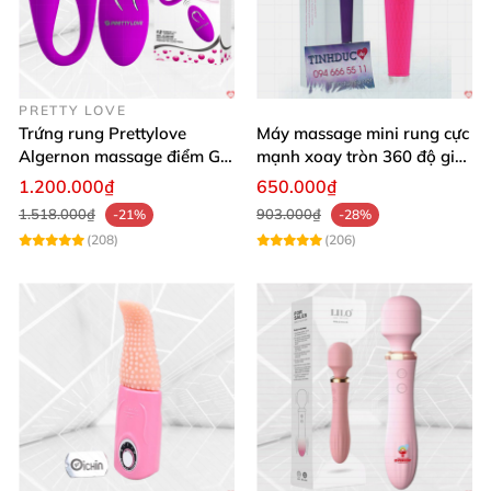
trải nghiệm đỉnh cao
, tự tin
và hạnh phúc hơn mỗi
ngày!
PRETTY LOVE
Trứng rung Prettylove
Máy massage mini rung cực
Algernon massage điểm G
mạnh xoay tròn 360 độ giá
12 chế độ
rẻ chất lượng
1.200.000₫
650.000₫
1.518.000₫
903.000₫
-21%
-28%
(208)
(206)