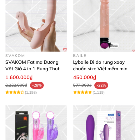
SVAKOM
BAILE
SVAKOM Fatima Dương
Lybaile Dildo rung xoay
Vật Giả 4 in 1 Rung Thụt
chuẩn size Việt mềm mịn
Hút Toả Nhiệt Massage Cho
1.600.000₫
450.000₫
Nữ
2.222.000₫
577.000₫
-28%
-22%
(1,198)
(1,119)