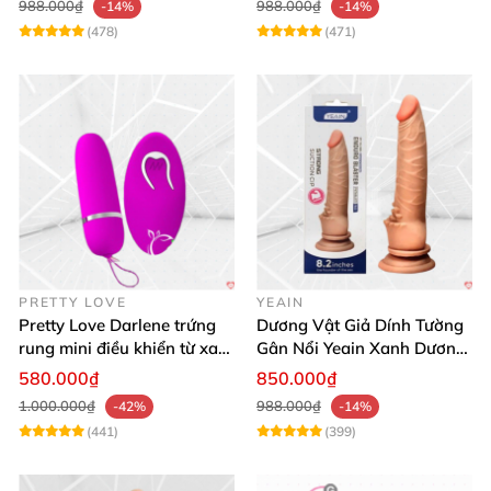
988.000₫
988.000₫
-14%
-14%
(478)
(471)
PRETTY LOVE
YEAIN
Pretty Love Darlene trứng
Dương Vật Giả Dính Tường
rung mini điều khiển từ xa
Gân Nổi Yeain Xanh Dương
12 chế độ rung mạnh
8.2 Siêu Thật
580.000₫
850.000₫
1.000.000₫
988.000₫
-42%
-14%
(441)
(399)