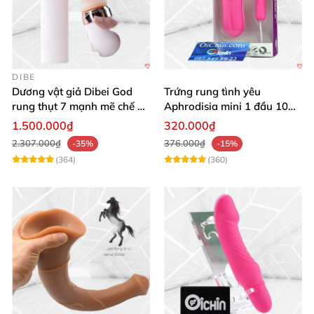
DIBE
Dương vật giả Dibei God
Trứng rung tình yêu
rung thụt 7 mạnh mẽ chế độ
Aphrodisia mini 1 đầu 10
tỏa nhiệt
chế độ rung đa năng
1.500.000₫
320.000₫
2.307.000₫
376.000₫
-35%
-15%
(364)
(360)