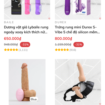
BAILE
DUREX
Dương vật giả Lybaile rung
Trứng rung mini Durex S-
ngoáy xoay kích thích nữ
Vibe 5 chế độ silicon mềm
thủ dâm
mịn cao cấp
650.000₫
800.000₫
948.000₫
1.159.000₫
-31%
-31%
(1,111)
(916)