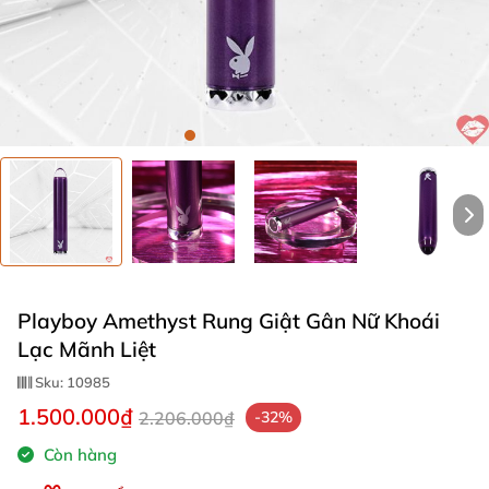
Playboy Amethyst Rung Giật Gân Nữ Khoái
Lạc Mãnh Liệt
Sku:
10985
1.500.000₫
2.206.000₫
-32%
Còn hàng