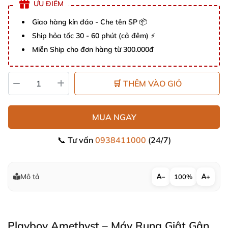
ƯU ĐIỂM
Giao hàng kín đáo - Che tên SP 📦
Ship hỏa tốc 30 - 60 phút (cả đêm) ⚡
Miễn Ship cho đơn hàng từ 300.000đ
🛒 THÊM VÀO GIỎ
MUA NGAY
📞 Tư vấn
0938411000
(24/7)
Mô tả
−
100%
+
Playboy Amethyst – Máy Rung Giật Gân