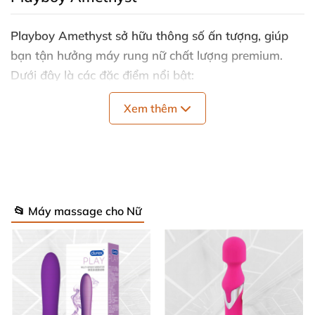
Playboy Amethyst sở hữu thông số ấn tượng
, giúp
bạn tận hưởng
máy rung nữ
chất lượng premium
.
Dưới đây là
các đặc điểm nổi bật:
Chất liệu
: Silicone y tế cao cấp
, mềm mại
, an
Xem thêm
toàn
tuyệt đối cho da nhạy cảm
, không gây kích
ứng
.
Kích thước
: Dài 20cm
, đường kính 3.5cm – lý
tưởng cho
mọi vóc dáng
, dễ dàng tiếp cận điểm
📂 Máy massage cho Nữ
G
.
Chế độ rung
: 10 mức rung mạnh mẽ + 5 chế độ
giật gân
, từ nhẹ nhàng đến dữ dội
, tùy chỉnh theo
nhu cầu
. ⚡