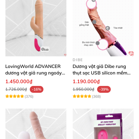
DIBE
LovingWorld ADVANCER
Dương vật giả Dibe rung
dương vật giả rung ngoáy
thụt sạc USB silicon mềm
thụt 7 chế độ
mại thật
1.450.000₫
1.190.000₫
1.726.000₫
1.950.000₫
-16%
-39%
(376)
(368)