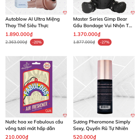
Autoblow AI Ultra Miệng
Master Series Gimp Bear
Thay Thế Siêu Thực
Gấu Bondage Vui Nhộn Táo
Bạo
1.890.000₫
1.370.000₫
2.363.000₫
1.877.000₫
-20%
-27%
Nước hoa xe Fabulous cầu
Sương Pheromone Simply
vồng tươi mát hấp dẫn
Sexy, Quyến Rũ Tự Nhiên
210.000₫
520.000₫