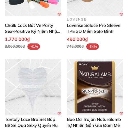
Pelvix và cải thiện sức khỏe sàn chậu của bạn ngay
bây giờ.
LOVENSE
Chalk Cock Bút Vẽ Party
Lovense Solace Pro Sleeve
Sex-Positive Kỷ Niệm Nhộn
TPE 3D Mềm Solo Đỉnh
Nhịp
1.770.000₫
490.000₫
3.000.000₫
742.000₫
-41%
-34%
Tantaly Lace Bra Set Búp
Bao Da Trojan Naturalamb
Bê Se Qua Sexy Quyến Rũ
Tự Nhiên Gần Gũi Đam Mê