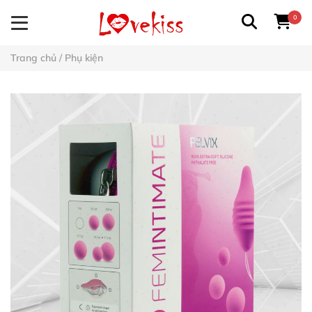
0
Trang chủ
/
Phụ kiện