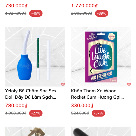
730.000₫
1.770.000₫
1.327.000₫
2.902.000₫
-45%
-39%
Yeloly Bộ Chăm Sóc Sex
Khăn Thơm Xe Wood
Doll Đầy Đủ Làm Sạch
Rocket Cum Hương Gợi
Nhanh Tiết Kiệm
Tình Nồng
780.000₫
330.000₫
1.068.000₫
524.000₫
-27%
-37%