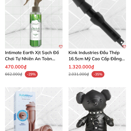
Intimate Earth Xịt Sạch Đồ
Kink Industries Đầu Thép
Chơi Tự Nhiên An Toàn
16.5cm Mỹ Cao Cấp Đẳng
Hoàn Hảo
Cấp
470.000₫
1.320.000₫
662.000₫
2.031.000₫
-29%
-35%