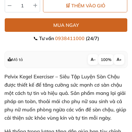
🛒 THÊM VÀO GIỎ
MUA NGAY
📞 Tư vấn
0938411000
(24/7)
Mô tả
−
100%
+
Pelvix Kegel Exerciser – Siêu Tập Luyện Sàn Chậu
được thiết kế để tăng cường sức mạnh cơ sàn chậu
một cách tự tin và hiệu quả. Sản phẩm mang lại giải
pháp an toàn, thoải mái cho phụ nữ sau sinh và cả
phụ nữ muốn phòng ngừa các vấn đề sàn chậu, giúp
cải thiện sức khỏe vùng kín và tự tin mỗi ngày.
Hệ thống trọng lượng tăng dần giúp bạn tùy chỉnh