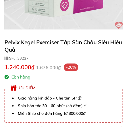
Pelvix Kegel Exerciser Tập Sàn Chậu Siêu Hiệu
Quả
Sku:
33227
1.240.000₫
1.676.000₫
-26%
Còn hàng
ƯU ĐIỂM
Giao hàng kín đáo - Che tên SP 📦
Ship hỏa tốc 30 - 60 phút (cả đêm) ⚡
Miễn Ship cho đơn hàng từ 300.000đ