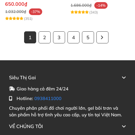
mạnh mẽ
650.000₫
1.686.000₫
-14%
1.032.000₫
-37%
(343)
(351)
1
2
3
4
5
Siêu Thị Gai
Giao hàng cả đêm 24/24
Hotline:
0938411000
Chuyên phân phối đồ chơi người lớn, gel bôi trơn và
sản phẩm hỗ trợ tình yêu cao cấp, uy tín tại Việt Nam.
VỀ CHÚNG TÔI