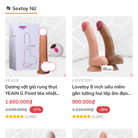
📂 Sextoy Nữ
YEAIN
LOVETOY
Dương vật giả rung thụt
Lovetoy 8 inch siêu mềm
YEAIN G Point tỏa nhiệt
gắn tường hai lớp âm đạo
điều khiển từ xa
giả chuẩn y tế
1.600.000₫
900.000₫
2.539.000₫
1.216.000₫
-37%
-26%
(2,590)
(2,069)