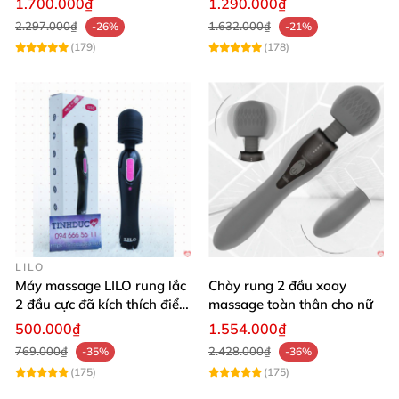
1.700.000₫
1.290.000₫
2.297.000₫
1.632.000₫
-26%
-21%
(179)
(178)
LILO
Máy massage LILO rung lắc
Chày rung 2 đầu xoay
2 đầu cực đã kích thích điểm
massage toàn thân cho nữ
G âm đạo
500.000₫
1.554.000₫
769.000₫
2.428.000₫
-35%
-36%
(175)
(175)