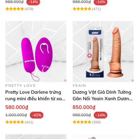
988.000₫
988.000₫
-14%
-14%
(478)
(471)
PRETTY LOVE
YEAIN
Pretty Love Darlene trứng
Dương Vật Giả Dính Tường
rung mini điều khiển từ xa
Gân Nổi Yeain Xanh Dương
12 chế độ rung mạnh
8.2 Siêu Thật
580.000₫
850.000₫
1.000.000₫
988.000₫
-42%
-14%
(441)
(399)