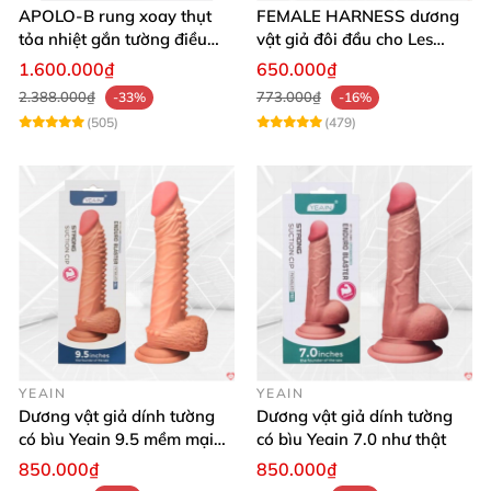
APOLO-B rung xoay thụt
FEMALE HARNESS dương
tỏa nhiệt gắn tường điều
vật giả đôi đầu cho Les
khiển từ xa đa chế độ
massage cực sướng
1.600.000₫
650.000₫
2.388.000₫
773.000₫
-33%
-16%
(505)
(479)
YEAIN
YEAIN
Dương vật giả dính tường
Dương vật giả dính tường
có bìu Yeain 9.5 mềm mại
có bìu Yeain 7.0 như thật
thật
850.000₫
850.000₫