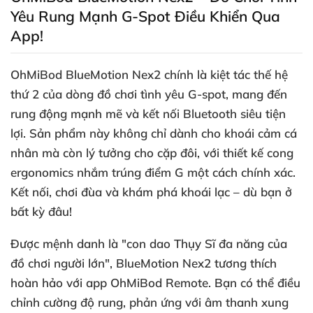
Yêu Rung Mạnh G-Spot Điều Khiển Qua
App!
OhMiBod BlueMotion Nex2 chính là kiệt tác thế hệ
thứ 2
của dòng đồ chơi tình yêu G-spot
, mang đến
rung động mạnh mẽ
và kết nối Bluetooth siêu tiện
lợi
. Sản phẩm này không chỉ dành cho khoái cảm cá
nhân
mà còn lý tưởng cho cặp đôi
,
với thiết kế cong
ergonomics nhắm trúng điểm G một cách chính xác
.
Kết nối
, chơi đùa
và khám phá khoái lạc –
dù bạn ở
bất kỳ đâu!
Được mệnh danh là "con dao Thụy Sĩ đa năng
của
đồ chơi người lớn"
, BlueMotion Nex2 tương thích
hoàn hảo
với app OhMiBod Remote
. Bạn
có thể điều
chỉnh cường độ rung
, phản ứng
với âm thanh xung