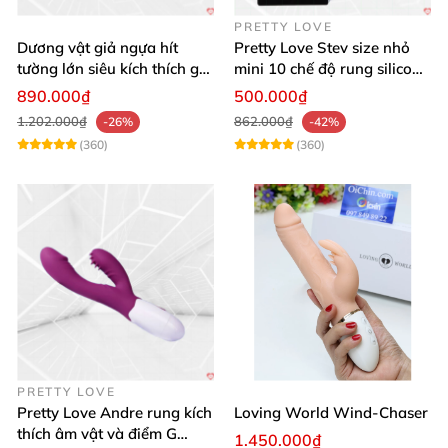
PRETTY LOVE
Dương vật giả ngựa hít
Pretty Love Stev size nhỏ
tường lớn siêu kích thích gai
mini 10 chế độ rung silicone
nổi
mềm
890.000₫
500.000₫
1.202.000₫
862.000₫
-26%
-42%
(360)
(360)
PRETTY LOVE
Pretty Love Andre rung kích
Loving World Wind-Chaser
thích âm vật và điểm G
1.450.000₫