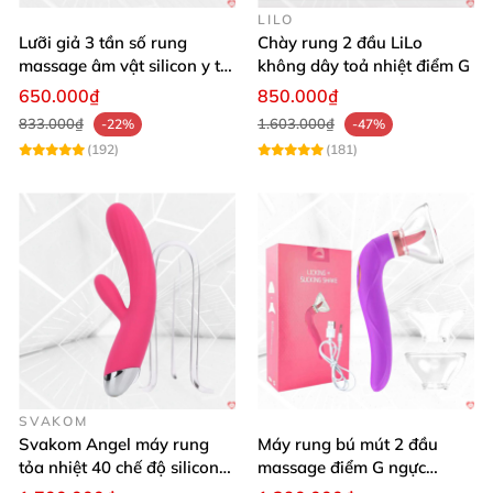
LILO
Lưỡi giả 3 tần số rung
Chày rung 2 đầu LiLo
massage âm vật silicon y tế
không dây toả nhiệt điểm G
an toàn
650.000₫
850.000₫
833.000₫
1.603.000₫
-22%
-47%
(192)
(181)
SVAKOM
Svakom Angel máy rung
Máy rung bú mút 2 đầu
tỏa nhiệt 40 chế độ silicon
massage điểm G ngực
mềm mịn
silicon y tế mềm mại