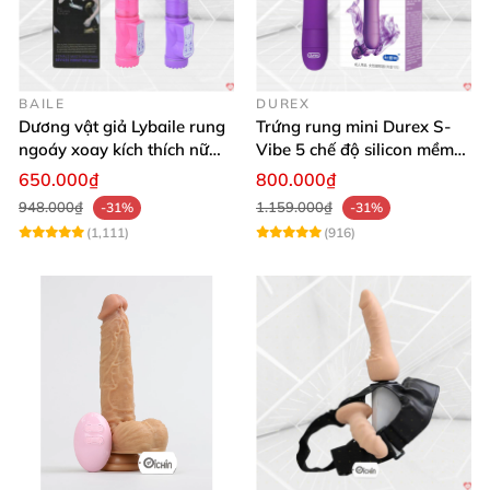
BAILE
DUREX
Dương vật giả Lybaile rung
Trứng rung mini Durex S-
ngoáy xoay kích thích nữ
Vibe 5 chế độ silicon mềm
thủ dâm
mịn cao cấp
650.000₫
800.000₫
948.000₫
1.159.000₫
-31%
-31%
(1,111)
(916)