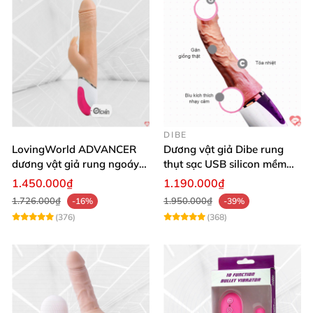
DIBE
LovingWorld ADVANCER
Dương vật giả Dibe rung
dương vật giả rung ngoáy
thụt sạc USB silicon mềm
thụt 7 chế độ
mại thật
1.450.000₫
1.190.000₫
1.726.000₫
1.950.000₫
-16%
-39%
(376)
(368)