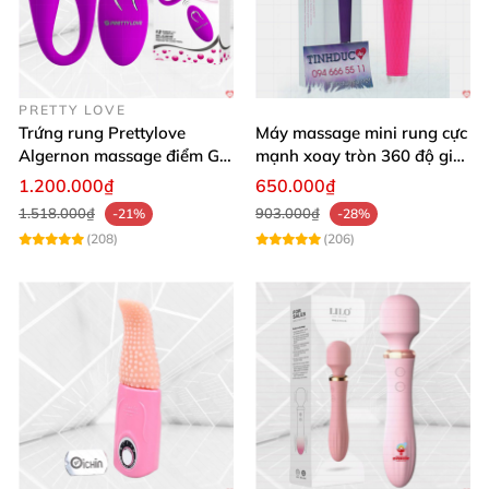
PRETTY LOVE
Trứng rung Prettylove
Máy massage mini rung cực
Algernon massage điểm G
mạnh xoay tròn 360 độ giá
12 chế độ
rẻ chất lượng
1.200.000₫
650.000₫
1.518.000₫
903.000₫
-21%
-28%
(208)
(206)