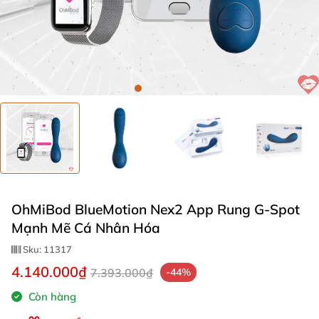
OhMiBod BlueMotion Nex2 App Rung G-Spot
Mạnh Mẽ Cá Nhân Hóa
Sku:
11317
4.140.000₫
7.393.000₫
-44%
Còn hàng