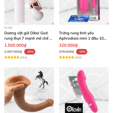
DIBE
Dương vật giả Dibei God
Trứng rung tình yêu
rung thụt 7 mạnh mẽ chế độ
Aphrodisia mini 1 đầu 10
tỏa nhiệt
chế độ rung đa năng
1.500.000₫
320.000₫
2.307.000₫
376.000₫
-35%
-15%
(364)
(360)