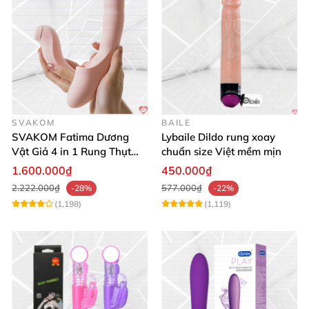
SVAKOM
BAILE
SVAKOM Fatima Dương
Lybaile Dildo rung xoay
Vật Giả 4 in 1 Rung Thụt
chuẩn size Việt mềm mịn
Hút Toả Nhiệt Massage Cho
1.600.000₫
450.000₫
Nữ
2.222.000₫
577.000₫
-28%
-22%
(1,198)
(1,119)