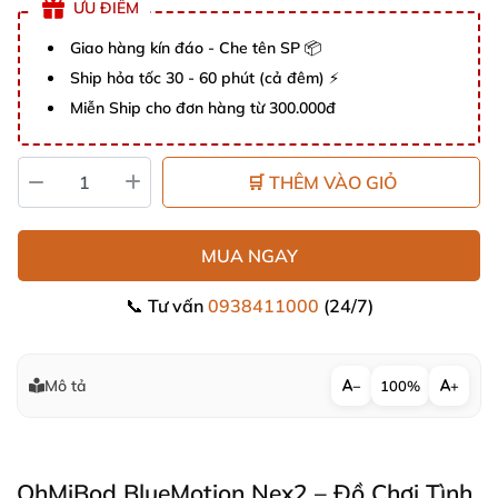
ƯU ĐIỂM
Giao hàng kín đáo - Che tên SP 📦
Ship hỏa tốc 30 - 60 phút (cả đêm) ⚡
Miễn Ship cho đơn hàng từ 300.000đ
🛒 THÊM VÀO GIỎ
MUA NGAY
📞 Tư vấn
0938411000
(24/7)
Mô tả
−
100%
+
OhMiBod BlueMotion Nex2 – Đồ Chơi Tình