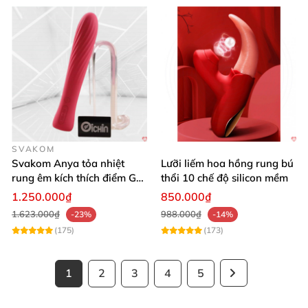
SVAKOM
Svakom Anya tỏa nhiệt
Lưỡi liếm hoa hồng rung bú
rung êm kích thích điểm G
thổi 10 chế độ silicon mềm
silicon Mỹ cao cấp an toàn
1.250.000₫
850.000₫
1.623.000₫
988.000₫
-23%
-14%
(175)
(173)
1
2
3
4
5