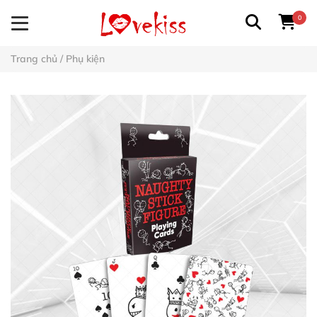
0
Trang chủ
/
Phụ kiện