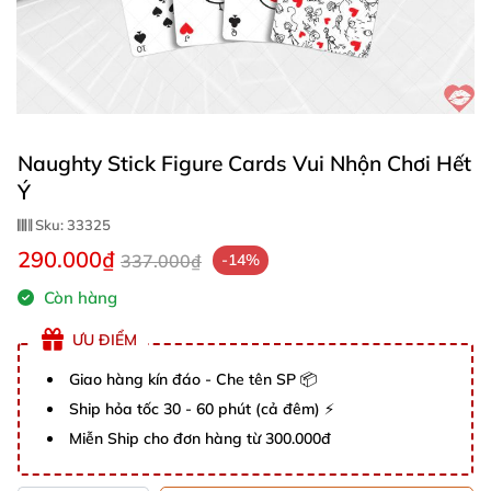
Naughty Stick Figure Cards Vui Nhộn Chơi Hết
Ý
Sku:
33325
290.000₫
337.000₫
-14%
Còn hàng
ƯU ĐIỂM
Giao hàng kín đáo - Che tên SP 📦
Ship hỏa tốc 30 - 60 phút (cả đêm) ⚡
Miễn Ship cho đơn hàng từ 300.000đ