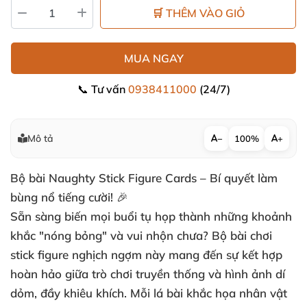
🛒 THÊM VÀO GIỎ
MUA NGAY
📞 Tư vấn
0938411000
(24/7)
Mô tả
−
100%
+
Bộ bài Naughty Stick Figure Cards – Bí quyết làm
bùng nổ tiếng cười! 🎉
Sẵn sàng biến mọi buổi tụ họp thành những khoảnh
khắc "nóng bỏng" và vui nhộn chưa? Bộ bài chơi
stick figure nghịch ngợm này mang đến sự kết hợp
hoàn hảo giữa trò chơi truyền thống và hình ảnh dí
dỏm, đầy khiêu khích. Mỗi lá bài khắc họa nhân vật