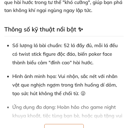
que hài hước trong tư thế "khó cưỡng", giúp bạn phá
tan không khí ngại ngùng ngay lập tức.
Thông số kỹ thuật nổi bật ✨
Số lượng lá bài chuẩn
: 52 lá đầy đủ, mỗi lá đều
có twist stick figure độc đáo, biến poker face
thành biểu cảm "đỉnh cao" hài hước.
Hình ảnh minh họa
: Vui nhộn, sắc nét với nhân
vật que nghịch ngợm trong tình huống dí dỏm,
tạo sức hút không thể chối từ. 😜
Ứng dụng đa dạng
: Hoàn hảo cho game night
khuya khoắt, tiệc tùng bạn bè, hoặc quà tặng vui
tính đầy bất ngờ.