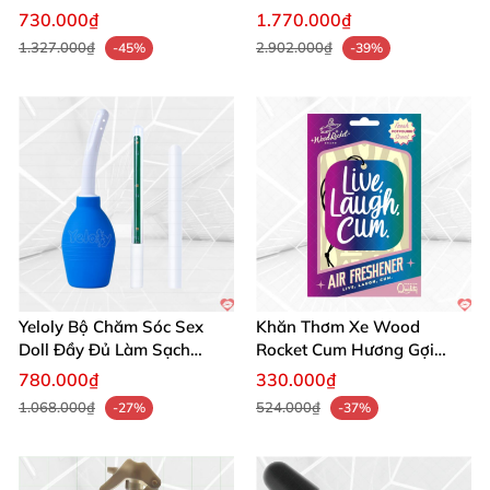
730.000₫
1.770.000₫
1.327.000₫
2.902.000₫
-45%
-39%
Yeloly Bộ Chăm Sóc Sex
Khăn Thơm Xe Wood
Doll Đầy Đủ Làm Sạch
Rocket Cum Hương Gợi
Nhanh Tiết Kiệm
Tình Nồng
780.000₫
330.000₫
1.068.000₫
524.000₫
-27%
-37%