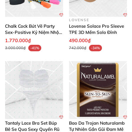
LOVENSE
Mua ngay bộ bài Naughty Stick Figure Cards để biến
Chalk Cock Bút Vẽ Party
Lovense Solace Pro Sleeve
mọi buổi tụ họp thành bữa tiệc cười nghiêng ngả!
🛒
Sex-Positive Kỷ Niệm Nhộn
TPE 3D Mềm Solo Đỉnh
Nhịp
Đừng bỏ lỡ niềm vui bất tận này!
1.770.000₫
490.000₫
3.000.000₫
742.000₫
-41%
-34%
Tantaly Lace Bra Set Búp
Bao Da Trojan Naturalamb
Bê Se Qua Sexy Quyến Rũ
Tự Nhiên Gần Gũi Đam Mê