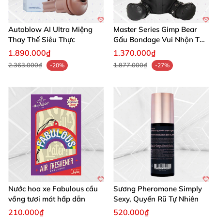
Autoblow AI Ultra Miệng
Master Series Gimp Bear
Thay Thế Siêu Thực
Gấu Bondage Vui Nhộn Táo
Bạo
1.890.000₫
1.370.000₫
2.363.000₫
1.877.000₫
-20%
-27%
Nước hoa xe Fabulous cầu
Sương Pheromone Simply
vồng tươi mát hấp dẫn
Sexy, Quyến Rũ Tự Nhiên
210.000₫
520.000₫