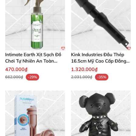
Intimate Earth Xịt Sạch Đồ
Kink Industries Đầu Thép
Chơi Tự Nhiên An Toàn
16.5cm Mỹ Cao Cấp Đẳng
Hoàn Hảo
Cấp
470.000₫
1.320.000₫
662.000₫
2.031.000₫
-29%
-35%