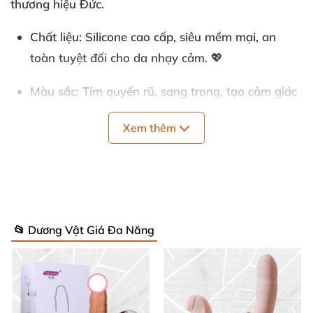
thương hiệu Đức.
Chất liệu
: Silicone cao cấp, siêu mềm mại, an
toàn tuyệt đối cho da nhạy cảm. 💖
Màu sắc
: Tím quyến rũ, sang trọng, tạo cảm giác
huyền bí. 🌟
Xem thêm
Kích thước
: Dài 8.5 cm, rộng 4.9 cm, cao 7.6 cm –
nhỏ xinh, dễ mang theo mọi nơi. 📏
Số motor
: 1 motor mạnh mẽ với 12 chế độ rung
từ nhẹ nhàng đến dữ dội. 🔥
📂 Dương Vật Giả Đa Năng
Pin
: Sạc USB từ tính nhanh chóng, chỉ 60 phút
sạc cho 40 phút sử dụng liên tục. 🔋
Chống nước
: IPX7 – thoải mái dùng dưới vòi sen