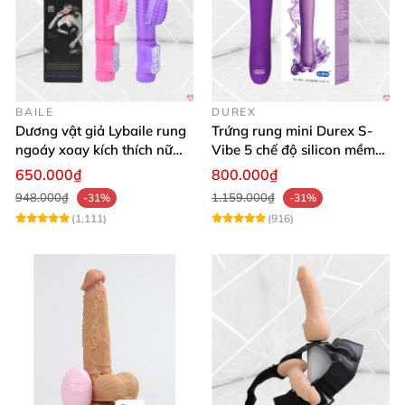
BAILE
DUREX
Dương vật giả Lybaile rung
Trứng rung mini Durex S-
ngoáy xoay kích thích nữ
Vibe 5 chế độ silicon mềm
thủ dâm
mịn cao cấp
650.000₫
800.000₫
948.000₫
1.159.000₫
-31%
-31%
(1,111)
(916)