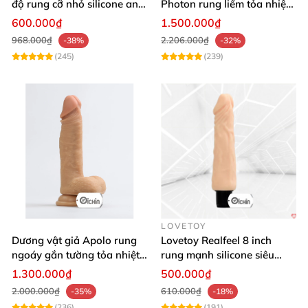
độ rung cỡ nhỏ silicone an
Photon rung liếm tỏa nhiệt
toàn pin AAA dễ dùng
pin sạc cao cấp
600.000₫
1.500.000₫
968.000₫
2.206.000₫
-38%
-32%
(245)
(239)
LOVETOY
Dương vật giả Apolo rung
Lovetoy Realfeel 8 inch
ngoáy gắn tường tỏa nhiệt
rung mạnh silicone siêu
đa chế độ
mềm
1.300.000₫
500.000₫
2.000.000₫
610.000₫
-35%
-18%
(236)
(191)