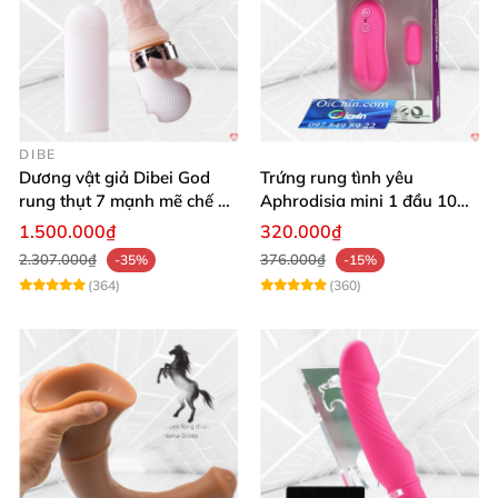
DIBE
Dương vật giả Dibei God
Trứng rung tình yêu
rung thụt 7 mạnh mẽ chế độ
Aphrodisia mini 1 đầu 10
tỏa nhiệt
chế độ rung đa năng
1.500.000₫
320.000₫
2.307.000₫
376.000₫
-35%
-15%
(364)
(360)