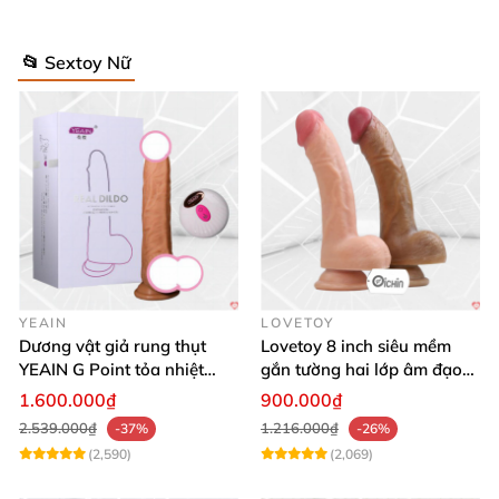
📂 Sextoy Nữ
YEAIN
LOVETOY
Dương vật giả rung thụt
Lovetoy 8 inch siêu mềm
YEAIN G Point tỏa nhiệt
gắn tường hai lớp âm đạo
điều khiển từ xa
giả chuẩn y tế
1.600.000₫
900.000₫
2.539.000₫
1.216.000₫
-37%
-26%
(2,590)
(2,069)