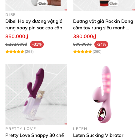
DIBE
Dibei Haloy dương vật giả
Dương vật giả Rockin Dong
rung xoay pin sạc cao cấp
cầm tay rung siêu mạnh
silicon y tế cao cấp
850.000₫
380.000₫
1.232.000₫
500.000₫
-31%
-24%
(265)
(260)
PRETTY LOVE
LETEN
Pretty Love Snappy 30 chế
Leten Sucking Vibrator