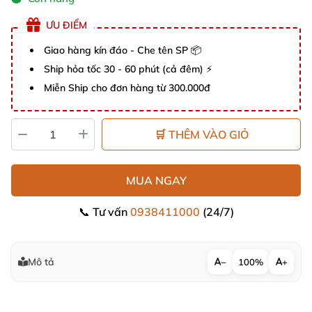
ƯU ĐIỂM
Giao hàng kín đáo - Che tên SP 📦
Ship hỏa tốc 30 - 60 phút (cả đêm) ⚡
Miễn Ship cho đơn hàng từ 300.000đ
🛒 THÊM VÀO GIỎ
MUA NGAY
📞 Tư vấn
0938411000
(24/7)
Mô tả
−
100%
+