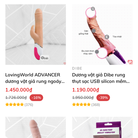
DIBE
LovingWorld ADVANCER
Dương vật giả Dibe rung
dương vật giả rung ngoáy
thụt sạc USB silicon mềm
thụt 7 chế độ
mại thật
1.450.000₫
1.190.000₫
1.726.000₫
1.950.000₫
-16%
-39%
(376)
(368)