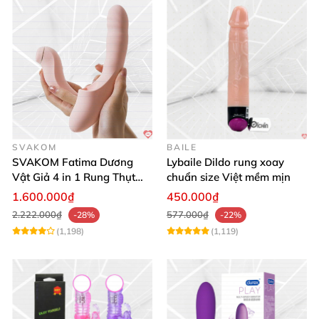
SVAKOM
BAILE
SVAKOM Fatima Dương
Lybaile Dildo rung xoay
Vật Giả 4 in 1 Rung Thụt
chuẩn size Việt mềm mịn
Hút Toả Nhiệt Massage Cho
1.600.000₫
450.000₫
Nữ
2.222.000₫
577.000₫
-28%
-22%
(1,198)
(1,119)