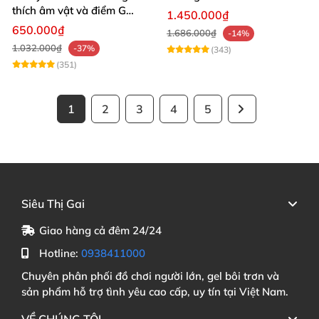
thích âm vật và điểm G
1.450.000₫
mạnh mẽ
650.000₫
1.686.000₫
-14%
1.032.000₫
-37%
(343)
(351)
1
2
3
4
5
Siêu Thị Gai
Giao hàng cả đêm 24/24
Hotline:
0938411000
Chuyên phân phối đồ chơi người lớn, gel bôi trơn và
sản phẩm hỗ trợ tình yêu cao cấp, uy tín tại Việt Nam.