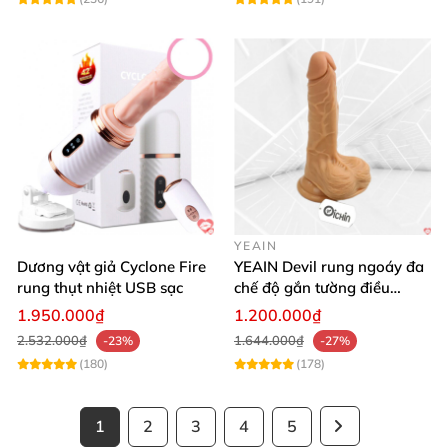
YEAIN
Dương vật giả Cyclone Fire
YEAIN Devil rung ngoáy đa
rung thụt nhiệt USB sạc
chế độ gắn tường điều
khiển từ xa tiện lợi
1.950.000₫
1.200.000₫
2.532.000₫
1.644.000₫
-23%
-27%
(180)
(178)
1
2
3
4
5