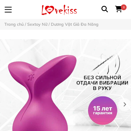
0
Trang chủ
/
Sextoy Nữ
/
Dương Vật Giả Đa Năng