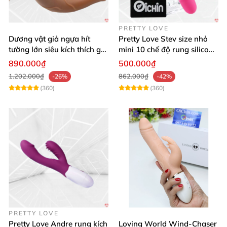
PRETTY LOVE
Dương vật giả ngựa hít
Pretty Love Stev size nhỏ
tường lớn siêu kích thích gai
mini 10 chế độ rung silicone
nổi
mềm
890.000₫
500.000₫
1.202.000₫
862.000₫
-26%
-42%
(360)
(360)
PRETTY LOVE
Pretty Love Andre rung kích
Loving World Wind-Chaser