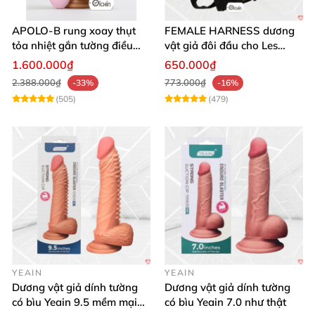
APOLO-B rung xoay thụt
FEMALE HARNESS dương
tỏa nhiệt gắn tường điều
vật giả đôi đầu cho Les
khiển từ xa đa chế độ
massage cực sướng
1.600.000₫
650.000₫
2.388.000₫
773.000₫
-33%
-16%
(505)
(479)
YEAIN
YEAIN
Dương vật giả dính tường
Dương vật giả dính tường
có bìu Yeain 9.5 mềm mại
có bìu Yeain 7.0 như thật