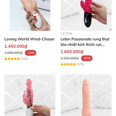
Mua ngay Satisfyer Viva la Vulva 3 tím để khám phá
khoái cảm đỉnh cao hôm nay!
🚀
LETEN
Loving World Wind-Chaser
Leten Passionate rung thụt
tỏa nhiệt kích thích cực
1.450.000₫
mạnh
1.600.000₫
1.686.000₫
-14%
2.192.000₫
-27%
(343)
(275)