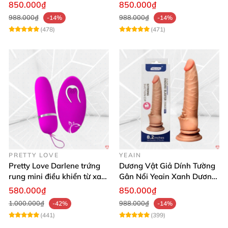
thật
850.000₫
850.000₫
988.000₫
988.000₫
-14%
-14%
(478)
(471)
PRETTY LOVE
YEAIN
Pretty Love Darlene trứng
Dương Vật Giả Dính Tường
rung mini điều khiển từ xa
Gân Nổi Yeain Xanh Dương
12 chế độ rung mạnh
8.2 Siêu Thật
580.000₫
850.000₫
1.000.000₫
988.000₫
-42%
-14%
(441)
(399)