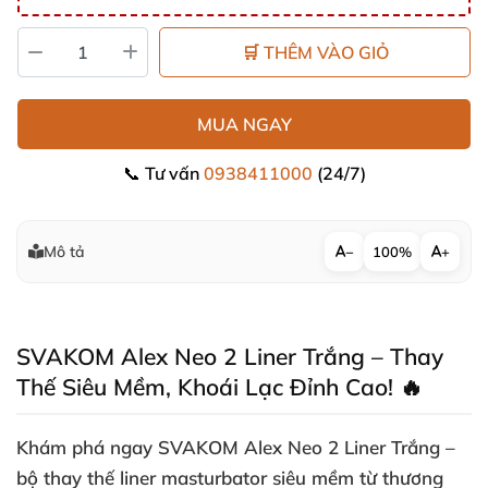
🛒 THÊM VÀO GIỎ
MUA NGAY
📞 Tư vấn
0938411000
(24/7)
Mô tả
−
100%
+
SVAKOM Alex Neo 2 Liner Trắng – Thay
Thế Siêu Mềm, Khoái Lạc Đỉnh Cao! 🔥
Khám phá ngay
SVAKOM Alex Neo 2 Liner Trắng
–
bộ thay thế
liner masturbator
siêu mềm từ thương