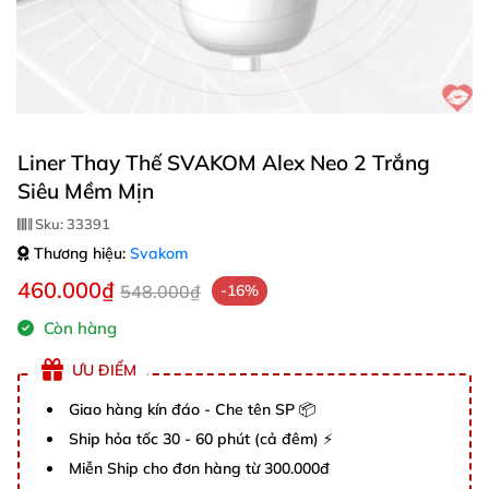
Liner Thay Thế SVAKOM Alex Neo 2 Trắng
Siêu Mềm Mịn
Sku:
33391
Thương hiệu:
Svakom
460.000₫
548.000₫
-16%
Còn hàng
ƯU ĐIỂM
Giao hàng kín đáo - Che tên SP 📦
Ship hỏa tốc 30 - 60 phút (cả đêm) ⚡
Miễn Ship cho đơn hàng từ 300.000đ