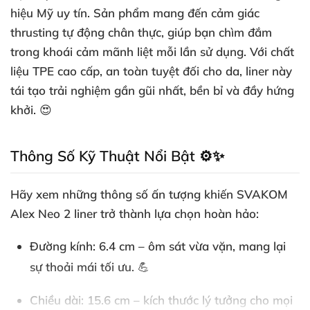
hiệu Mỹ uy tín. Sản phẩm mang đến cảm giác
thrusting tự động
chân thực, giúp bạn chìm đắm
trong khoái cảm mãnh liệt mỗi lần sử dụng. Với chất
liệu TPE cao cấp, an toàn tuyệt đối cho da, liner này
tái tạo trải nghiệm gần gũi nhất, bền bỉ và đầy hứng
khởi. 😍
Thông Số Kỹ Thuật Nổi Bật ⚙️✨
Hãy xem những thông số ấn tượng khiến
SVAKOM
Alex Neo 2 liner
trở thành lựa chọn hoàn hảo:
Đường kính
: 6.4 cm – ôm sát vừa vặn, mang lại
sự thoải mái tối ưu. 💪
Chiều dài
: 15.6 cm – kích thước lý tưởng cho mọi