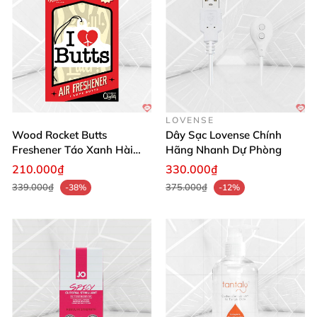
LOVENSE
Wood Rocket Butts
Dây Sạc Lovense Chính
Freshener Táo Xanh Hài
Hãng Nhanh Dự Phòng
Hước
210.000₫
330.000₫
339.000₫
375.000₫
-38%
-12%