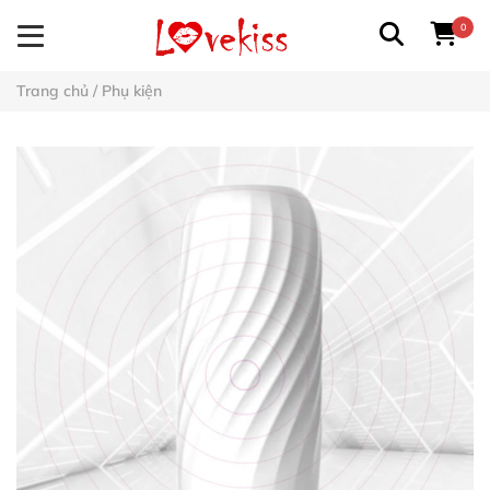
0
Trang chủ
/
Phụ kiện