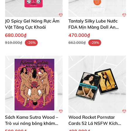
JO Spicy Gel Nóng Rực Âm
Tantaly Silky Lube Nước
Vật Tăng Cực Khoái
FDA Mịn Màng Doll An
Toàn
680.000₫
470.000₫
919.000₫
662.000₫
-26%
-29%
Sách Kama Sutra Wood –
Wood Rocket Pornstar
Trò vui nóng bỏng khám
Cards 52 Lá NSFW Kích
phá đam mê
Thích