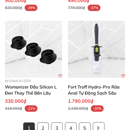
500.000₫
490.000₫
820.000₫
778.000₫
-39%
-37%
WOMANIZER
Womanizer Đầu Silicon L
Fort Troff Hydro-Pro Rửa
Đen Thay Thế Bền Lâu
Anal Tự Động Sạch Sâu
330.000₫
1.790.000₫
418.000₫
2.238.000₫
-21%
-20%
1
2
3
4
5