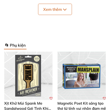
nhu cầu khám phá. 📏
Xem thêm
Màu sắc
: Trắng tinh khôi, thiết kế sang trọng, dễ
phối hợp. 🎨
Chất liệu
: TPE siêu mềm mại, thân thiện với cơ
thể, không gây kích ứng. 🌟
📂 Phụ kiện
Kích thước tổng
: 143 x 63 mm (5.6 x 2.5 inch) –
gọn nhẹ, tiện lợi.
Trọng lượng
: Chỉ 227 gram (0.50 lbs) – dễ cầm
nắm, mang theo mọi nơi. 👜
Bảo hành
: 24 tháng – cam kết chất lượng vượt
trội từ SVAKOM. 🛡️
Xịt Khử Mùi Spank Me
Magnetic Poet Kit sáng tạo
Sandalwood Gợi Tình Khiêu
thơ từ tính vui nhộn đam mê