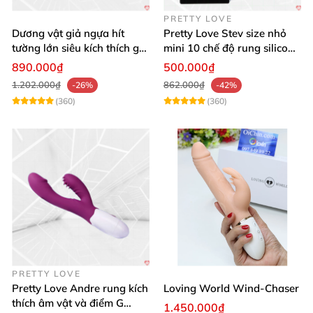
PRETTY LOVE
Dương vật giả ngựa hít
Pretty Love Stev size nhỏ
tường lớn siêu kích thích gai
mini 10 chế độ rung silicone
nổi
mềm
890.000₫
500.000₫
1.202.000₫
862.000₫
-26%
-42%
(360)
(360)
PRETTY LOVE
Pretty Love Andre rung kích
Loving World Wind-Chaser
thích âm vật và điểm G
1.450.000₫