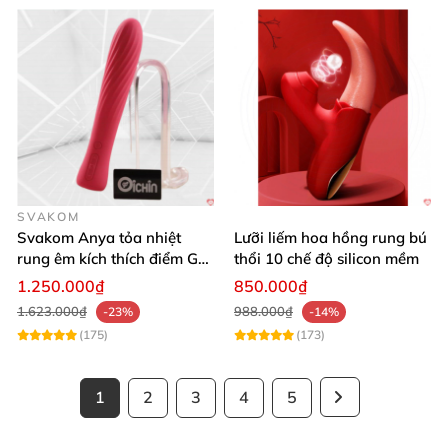
SVAKOM
Svakom Anya tỏa nhiệt
Lưỡi liếm hoa hồng rung bú
rung êm kích thích điểm G
thổi 10 chế độ silicon mềm
silicon Mỹ cao cấp an toàn
1.250.000₫
850.000₫
1.623.000₫
988.000₫
-23%
-14%
(175)
(173)
1
2
3
4
5