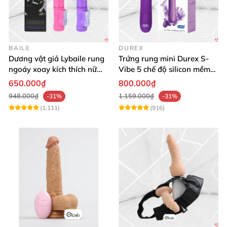
BAILE
DUREX
Dương vật giả Lybaile rung
Trứng rung mini Durex S-
ngoáy xoay kích thích nữ
Vibe 5 chế độ silicon mềm
thủ dâm
mịn cao cấp
650.000₫
800.000₫
948.000₫
1.159.000₫
-31%
-31%
(1,111)
(916)