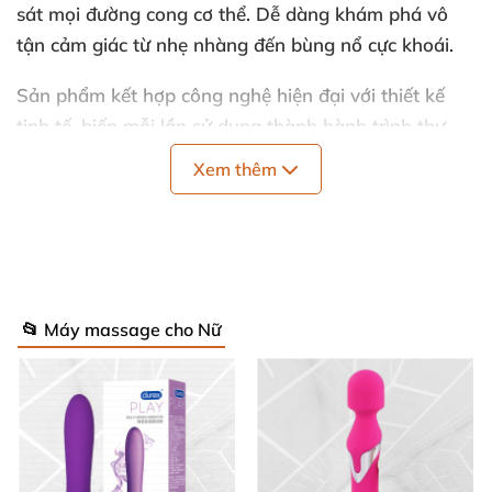
sát mọi đường cong cơ thể. Dễ dàng khám phá vô
tận cảm giác từ nhẹ nhàng đến bùng nổ cực khoái.
Sản phẩm kết hợp công nghệ hiện đại với thiết kế
tinh tế, biến mỗi lần sử dụng thành hành trình thư
giãn đỉnh cao. Massager rung mạnh này không chỉ
Xem thêm
mạnh mẽ mà còn êm ái, phù hợp mọi nhu cầu cá
nhân hóa.
Thông Số Kỹ Thuật Nổi Bật 🚀
📂 Máy massage cho Nữ
Chất liệu
: Đầu silicone y tế an toàn, tay cầm
nhựa ABS cao cấp – mềm mại, bền bỉ chạm da
mịn màng. 💖
Kích thước
: Chiều cao 13.38 inch (34 cm), đường