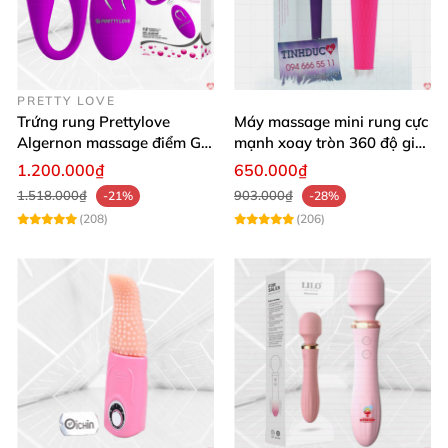
PRETTY LOVE
Trứng rung Prettylove
Máy massage mini rung cực
Algernon massage điểm G
mạnh xoay tròn 360 độ giá
12 chế độ
rẻ chất lượng
1.200.000₫
650.000₫
1.518.000₫
903.000₫
-21%
-28%
(208)
(206)