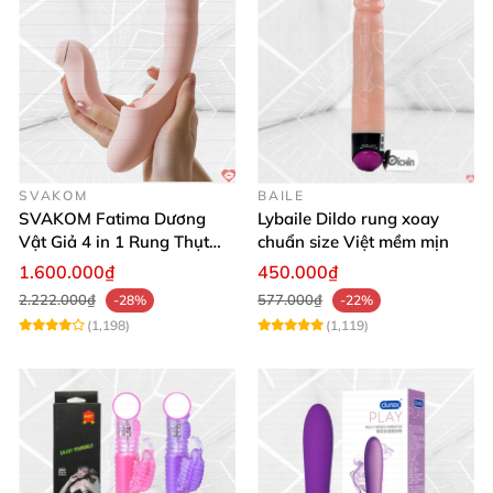
SVAKOM
BAILE
SVAKOM Fatima Dương
Lybaile Dildo rung xoay
Vật Giả 4 in 1 Rung Thụt
chuẩn size Việt mềm mịn
Hút Toả Nhiệt Massage Cho
1.600.000₫
450.000₫
Nữ
2.222.000₫
577.000₫
-28%
-22%
(1,198)
(1,119)