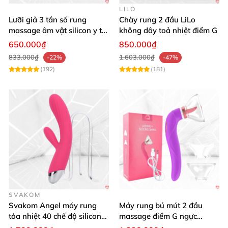
LILO
Lưỡi giả 3 tần số rung
Chày rung 2 đầu LiLo
massage âm vật silicon y tế
không dây toả nhiệt điểm G
an toàn
650.000₫
850.000₫
833.000₫
1.603.000₫
-22%
-47%
(192)
(181)
SVAKOM
Svakom Angel máy rung
Máy rung bú mút 2 đầu
tỏa nhiệt 40 chế độ silicon
massage điểm G ngực
mềm mịn
silicon y tế mềm mại