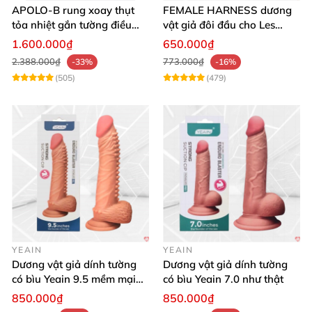
APOLO-B rung xoay thụt
FEMALE HARNESS dương
tỏa nhiệt gắn tường điều
vật giả đôi đầu cho Les
khiển từ xa đa chế độ
massage cực sướng
1.600.000₫
650.000₫
2.388.000₫
773.000₫
-33%
-16%
(505)
(479)
YEAIN
YEAIN
Dương vật giả dính tường
Dương vật giả dính tường
có bìu Yeain 9.5 mềm mại
có bìu Yeain 7.0 như thật
thật
850.000₫
850.000₫