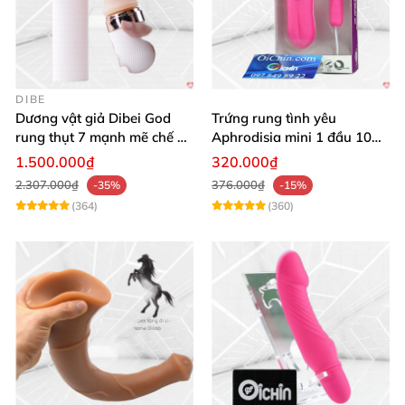
DIBE
Dương vật giả Dibei God
Trứng rung tình yêu
rung thụt 7 mạnh mẽ chế độ
Aphrodisia mini 1 đầu 10
tỏa nhiệt
chế độ rung đa năng
1.500.000₫
320.000₫
2.307.000₫
376.000₫
-35%
-15%
(364)
(360)