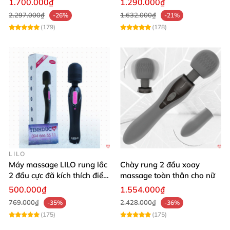
1.700.000₫
1.290.000₫
2.297.000₫
1.632.000₫
-26%
-21%
(179)
(178)
LILO
Máy massage LILO rung lắc
Chày rung 2 đầu xoay
2 đầu cực đã kích thích điểm
massage toàn thân cho nữ
G âm đạo
500.000₫
1.554.000₫
769.000₫
2.428.000₫
-35%
-36%
(175)
(175)