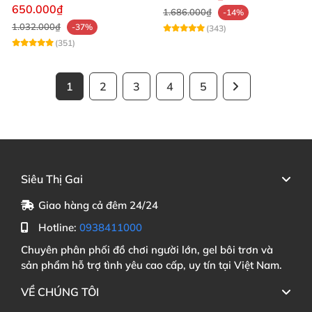
mạnh mẽ
650.000₫
1.686.000₫
-14%
1.032.000₫
-37%
(343)
(351)
1
2
3
4
5
Siêu Thị Gai
Giao hàng cả đêm 24/24
Hotline:
0938411000
Chuyên phân phối đồ chơi người lớn, gel bôi trơn và
sản phẩm hỗ trợ tình yêu cao cấp, uy tín tại Việt Nam.
VỀ CHÚNG TÔI