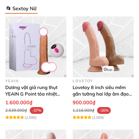
📂 Sextoy Nữ
YEAIN
LOVETOY
Dương vật giả rung thụt
Lovetoy 8 inch siêu mềm
YEAIN G Point tỏa nhiệt
gắn tường hai lớp âm đạo
điều khiển từ xa
giả chuẩn y tế
1.600.000₫
900.000₫
2.539.000₫
1.216.000₫
-37%
-26%
(2,590)
(2,069)