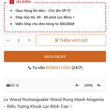
ƯU ĐIỂM
Giao hàng kín đáo - Che tên SP 📦
Ship hỏa tốc 30 - 60 phút (cả đêm) ⚡
Miễn Ship cho đơn hàng từ 300.000đ
🛒 THÊM VÀO GIỎ
MUA NGAY
📞 Tư vấn
0938411000
(24/7)
Mô tả
−
100%
+
Le Wand Rechargeable Wand Rung Mạnh Magenta
– Biểu Tượng Khoái Lạc Đỉnh Cao ✨