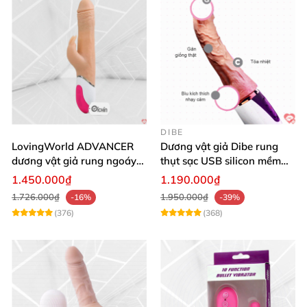
DIBE
LovingWorld ADVANCER
Dương vật giả Dibe rung
dương vật giả rung ngoáy
thụt sạc USB silicon mềm
thụt 7 chế độ
mại thật
1.450.000₫
1.190.000₫
1.726.000₫
1.950.000₫
-16%
-39%
(376)
(368)