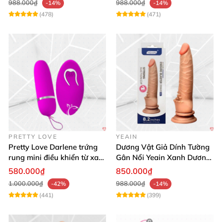
988.000₫
988.000₫
-14%
-14%
(478)
(471)
PRETTY LOVE
YEAIN
Pretty Love Darlene trứng
Dương Vật Giả Dính Tường
rung mini điều khiển từ xa
Gân Nổi Yeain Xanh Dương
12 chế độ rung mạnh
8.2 Siêu Thật
580.000₫
850.000₫
1.000.000₫
988.000₫
-42%
-14%
(441)
(399)