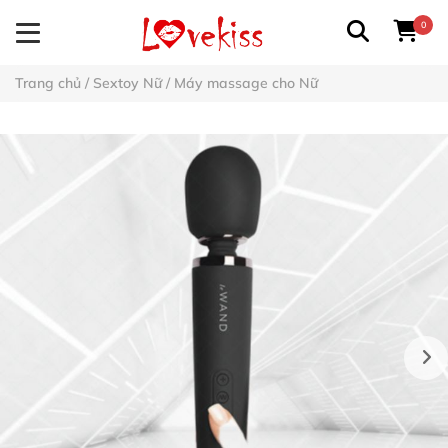
0
Trang chủ
/
Sextoy Nữ
/
Máy massage cho Nữ