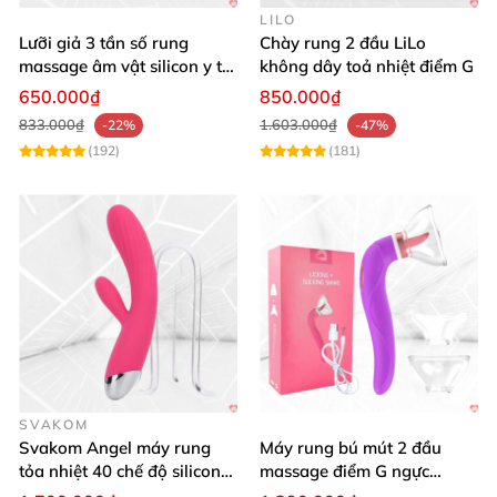
LILO
Lưỡi giả 3 tần số rung
Chày rung 2 đầu LiLo
massage âm vật silicon y tế
không dây toả nhiệt điểm G
an toàn
650.000₫
850.000₫
833.000₫
1.603.000₫
-22%
-47%
(192)
(181)
SVAKOM
Svakom Angel máy rung
Máy rung bú mút 2 đầu
tỏa nhiệt 40 chế độ silicon
massage điểm G ngực
mềm mịn
silicon y tế mềm mại