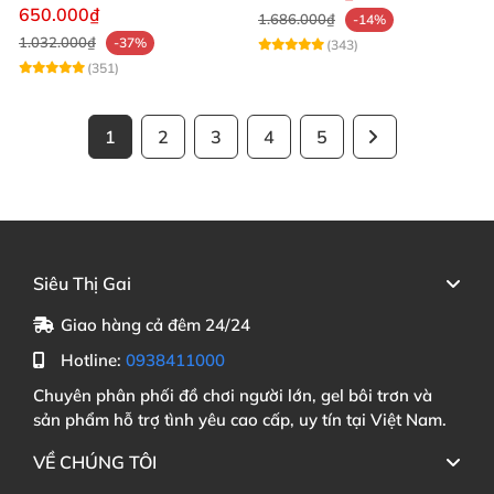
mạnh mẽ
650.000₫
1.686.000₫
-14%
1.032.000₫
-37%
(343)
(351)
1
2
3
4
5
Siêu Thị Gai
Giao hàng cả đêm 24/24
Hotline:
0938411000
Chuyên phân phối đồ chơi người lớn, gel bôi trơn và
sản phẩm hỗ trợ tình yêu cao cấp, uy tín tại Việt Nam.
VỀ CHÚNG TÔI