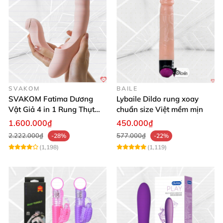
SVAKOM
BAILE
SVAKOM Fatima Dương
Lybaile Dildo rung xoay
Vật Giả 4 in 1 Rung Thụt
chuẩn size Việt mềm mịn
Hút Toả Nhiệt Massage Cho
1.600.000₫
450.000₫
Nữ
2.222.000₫
577.000₫
-28%
-22%
(1,198)
(1,119)