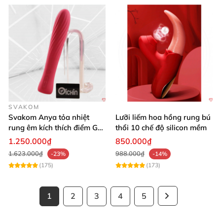
SVAKOM
Svakom Anya tỏa nhiệt
Lưỡi liếm hoa hồng rung bú
rung êm kích thích điểm G
thổi 10 chế độ silicon mềm
silicon Mỹ cao cấp an toàn
1.250.000₫
850.000₫
1.623.000₫
988.000₫
-23%
-14%
(175)
(173)
1
2
3
4
5