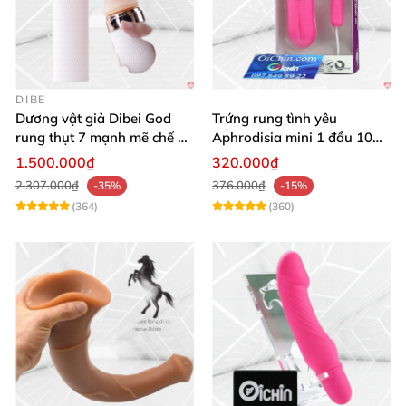
DIBE
Dương vật giả Dibei God
Trứng rung tình yêu
rung thụt 7 mạnh mẽ chế độ
Aphrodisia mini 1 đầu 10
tỏa nhiệt
chế độ rung đa năng
1.500.000₫
320.000₫
2.307.000₫
376.000₫
-35%
-15%
(364)
(360)