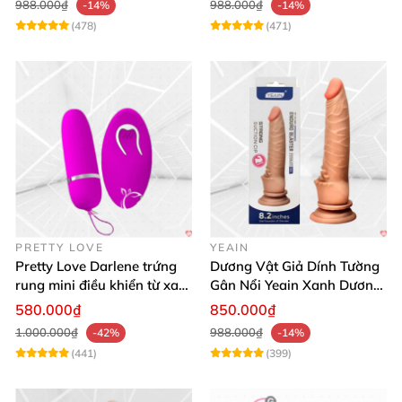
988.000₫
988.000₫
-14%
-14%
(478)
(471)
PRETTY LOVE
YEAIN
Pretty Love Darlene trứng
Dương Vật Giả Dính Tường
rung mini điều khiển từ xa
Gân Nổi Yeain Xanh Dương
12 chế độ rung mạnh
8.2 Siêu Thật
580.000₫
850.000₫
1.000.000₫
988.000₫
-42%
-14%
(441)
(399)