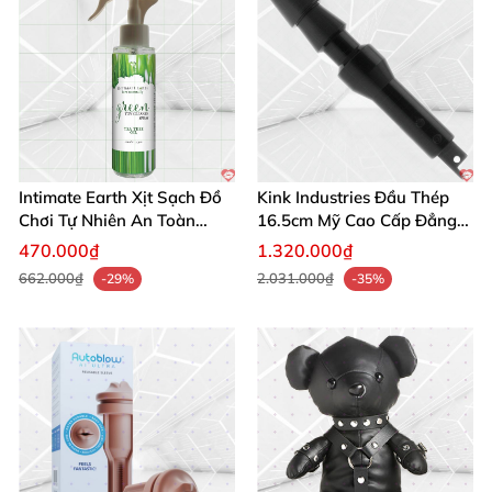
mát
chỉ trong 60 giây!
Intimate Earth Xịt Sạch Đồ
Kink Industries Đầu Thép
Chơi Tự Nhiên An Toàn
16.5cm Mỹ Cao Cấp Đẳng
Hoàn Hảo
Cấp
470.000₫
1.320.000₫
662.000₫
2.031.000₫
-29%
-35%