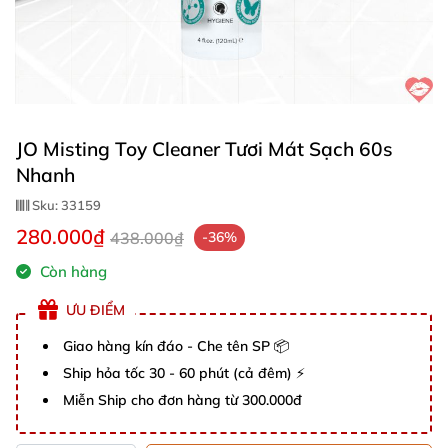
JO Misting Toy Cleaner Tươi Mát Sạch 60s
Nhanh
Sku:
33159
280.000₫
438.000₫
-36%
Còn hàng
ƯU ĐIỂM
Giao hàng kín đáo - Che tên SP 📦
Ship hỏa tốc 30 - 60 phút (cả đêm) ⚡
Miễn Ship cho đơn hàng từ 300.000đ