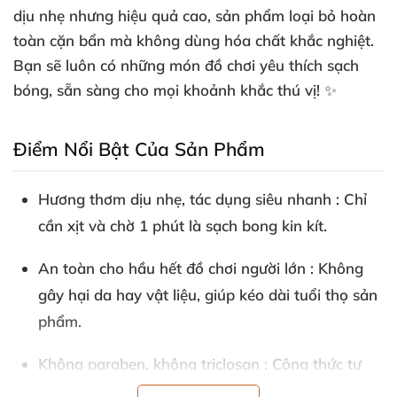
dịu nhẹ
nhưng hiệu quả cao
, sản phẩm loại bỏ hoàn
toàn cặn bẩn
mà không dùng hóa chất khắc nghiệt
.
Bạn
sẽ luôn có
những món đồ chơi yêu thích sạch
bóng
, sẵn sàng cho
mọi khoảnh khắc thú vị! ✨
Điểm Nổi Bật Của Sản Phẩm
Hương thơm dịu nhẹ
, tác dụng siêu nhanh
: Chỉ
cần xịt
và chờ 1 phút là sạch bong kin kít.
An toàn cho hầu hết đồ chơi người lớn
️: Không
gây hại da hay vật liệu
, giúp kéo dài tuổi thọ sản
phẩm.
Không paraben
, không triclosan
: Công thức tự
nhiên
, thân thiện
với làn da nhạy cảm.