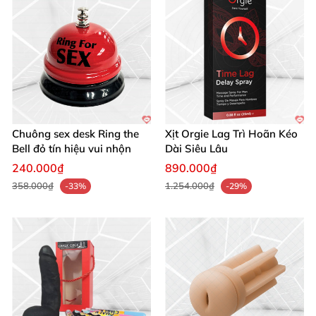
thích
của bạn.
Thành Phần Chính Nổi Bật
Cocamidopropyl Betaine
: Chất hoạt động bề mặt
dịu nhẹ từ dầu dừa
, nâng sạch dầu mỡ
mà không
Chuông sex desk Ring the
Xịt Orgie Lag Trì Hoãn Kéo
gây kích ứng da.
Bell đỏ tín hiệu vui nhộn
Dài Siêu Lâu
240.000₫
890.000₫
Benzalkonium Chloride
: Chất khử trùng an toàn
,
358.000₫
1.254.000₫
-33%
-29%
hiệu quả diệt khuẩn bề mặt phổ biến.
Danh sách đầy đủ thành phần
: Water
,
Cocamidopropyl Betaine
, Propylene Glycol
,
Benzalkonium Chloride
, Phenoxyethanol
, PPG-26-
Buteth-26
, PEG-40 Hydrogenated Castor Oil
, Zinc
Gluconate
, Fragrance.