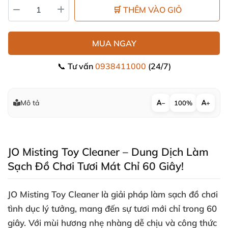
🛒 THÊM VÀO GIỎ
MUA NGAY
📞 Tư vấn
0938411000
(24/7)
Mô tả
−
100%
+
JO Misting Toy Cleaner – Dung Dịch Làm
Sạch Đồ Chơi Tươi Mát Chỉ 60 Giây!
JO Misting Toy Cleaner là giải pháp làm sạch đồ chơi
tình dục lý tưởng
, mang đến sự tươi mới
chỉ trong 60
giây
. Với mùi hương nhẹ nhàng dễ chịu
và công thức