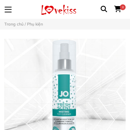
0
Trang chủ
/
Phụ kiện