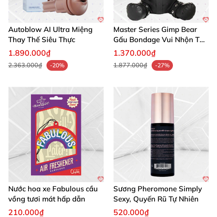
Autoblow AI Ultra Miệng
Master Series Gimp Bear
Thay Thế Siêu Thực
Gấu Bondage Vui Nhộn Táo
Bạo
1.890.000₫
1.370.000₫
2.363.000₫
1.877.000₫
-20%
-27%
Nước hoa xe Fabulous cầu
Sương Pheromone Simply
vồng tươi mát hấp dẫn
Sexy, Quyến Rũ Tự Nhiên
210.000₫
520.000₫