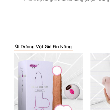
Pin
: 2 pin AAA (đi kèm), sử dụng liên tục đ
Trọng lượng
: Chỉ 84g – siêu nhẹ, dễ mang 
Xuất xứ
: Sản xuất 100% tại Nhật Bản, ch
📂 Dương Vật Giả Đa Năng
Chống nước
: IPX7, ngâm sâu 50cm – lý tư
Những thông số này làm nên sức hút của
máy
nhìn đầu tiên!
Thiết Kế Siêu Mềm & Trải Nghiệm Đỉ
Đầu rung hình cầu mềm mại của
máy massage
rung phong phú, chỉ cần một nút bấm là bạn đã
nhàm chán.