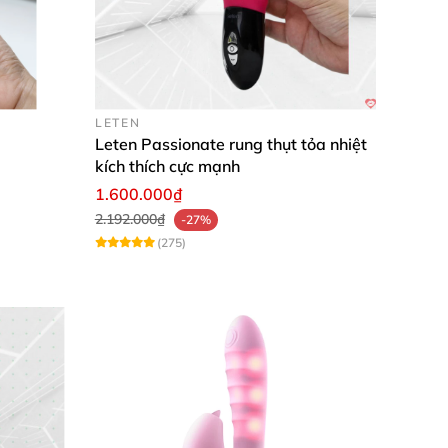
LETEN
Leten Passionate rung thụt tỏa nhiệt
kích thích cực mạnh
1.600.000₫
2.192.000₫
-27%
(275)