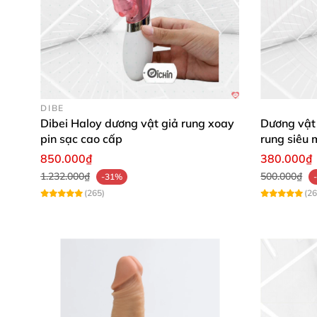
DIBE
Dibei Haloy dương vật giả rung xoay
Dương vật
pin sạc cao cấp
rung siêu 
850.000₫
380.000₫
1.232.000₫
500.000₫
-31%
(265)
(26