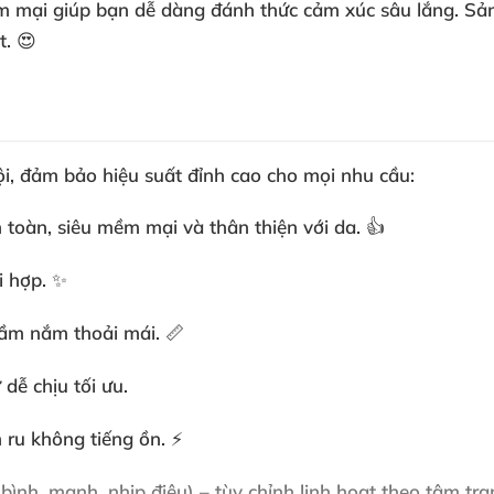
 mềm mại giúp bạn dễ dàng đánh thức cảm xúc sâu lắng.
t. 😍
ội, đảm bảo hiệu suất đỉnh cao cho mọi nhu cầu:
 toàn, siêu mềm mại và thân thiện với da. 👍
i hợp. ✨
 cầm nắm thoải mái. 📏
 dễ chịu tối ưu.
ru không tiếng ồn. ⚡
ình, mạnh, nhịp điệu) – tùy chỉnh linh hoạt theo tâm trạn