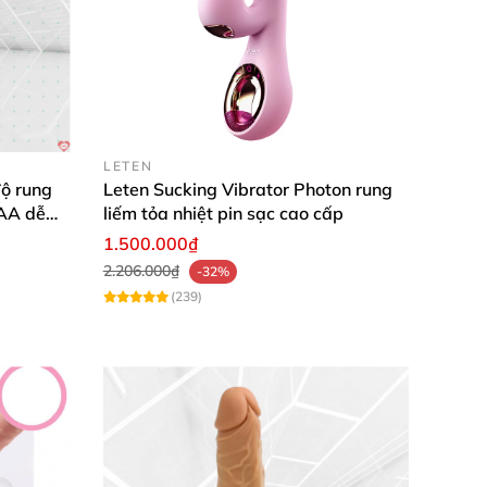
LETEN
ộ rung
Leten Sucking Vibrator Photon rung
AAA dễ
liếm tỏa nhiệt pin sạc cao cấp
1.500.000₫
2.206.000₫
-32%
(239)