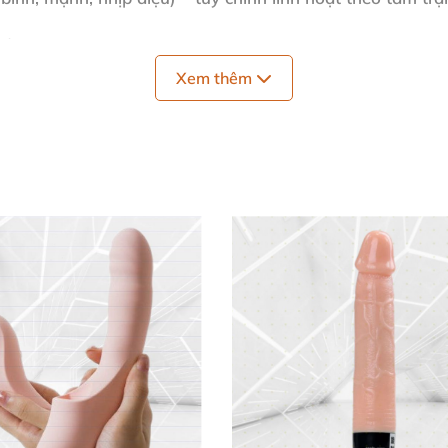
ến 4 giờ. 🔋
Xem thêm
theo mọi nơi. 🪶
ất lượng chuẩn mực. 🇯🇵
ởng cho tắm bồn hoặc dưới vòi sen. 💦
 rung cá nhân Nhật Bản
, kết hợp công nghệ tiên tiến và
nh Cao 🌟
 tình yêu
dễ dàng tiếp cận mọi điểm nhạy cảm, mang đến
 tìm thấy nhịp điệu yêu thích. Motor công suất khủng tạo