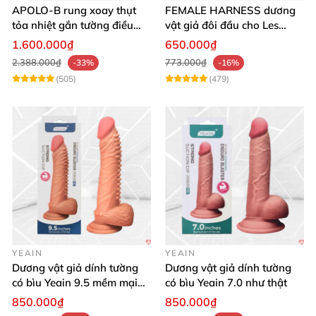
APOLO-B rung xoay thụt
FEMALE HARNESS dương
tỏa nhiệt gắn tường điều
vật giả đôi đầu cho Les
khiển từ xa đa chế độ
massage cực sướng
1.600.000₫
650.000₫
2.388.000₫
773.000₫
-33%
-16%
(505)
(479)
YEAIN
YEAIN
Dương vật giả dính tường
Dương vật giả dính tường
có bìu Yeain 9.5 mềm mại
có bìu Yeain 7.0 như thật
thật
850.000₫
850.000₫