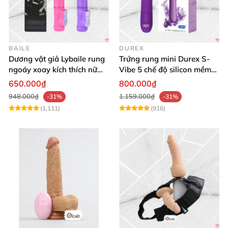
BAILE
DUREX
Dương vật giả Lybaile rung
Trứng rung mini Durex S-
ngoáy xoay kích thích nữ
Vibe 5 chế độ silicon mềm
thủ dâm
mịn cao cấp
650.000₫
800.000₫
948.000₫
1.159.000₫
-31%
-31%
(1,111)
(916)