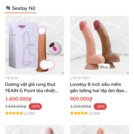
📂 Sextoy Nữ
YEAIN
LOVETOY
Dương vật giả rung thụt
Lovetoy 8 inch siêu mềm
YEAIN G Point tỏa nhiệt
gắn tường hai lớp âm đạo
điều khiển từ xa
giả chuẩn y tế
1.600.000₫
900.000₫
2.539.000₫
1.216.000₫
-37%
-26%
(2,590)
(2,069)