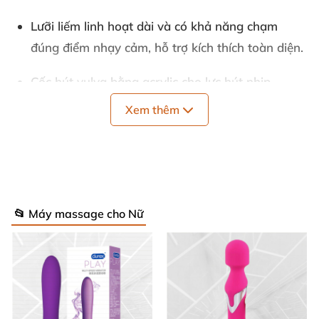
Lưỡi liếm linh hoạt dài và có khả năng chạm
đúng điểm nhạy cảm, hỗ trợ kích thích toàn diện.
Cốc hút vulva bằng acrylic cho lực hút nhịp
nhàng, tăng cảm giác bị bao phủ và tăng tuần
Xem thêm
hoàn máu.
Tay cầm rung đa năng với 8 chế độ liếm/hút và 3
tốc độ rung, mang đến nhịp điệu tùy biến theo sở
thích.
📂 Máy massage cho Nữ
Điều khiển riêng biệt cho từng chức năng qua 4
nút bấm tiện lợi, dễ thao tác và nhanh chóng
thích nghi với người dùng.
2 kích cỡ cốc hút (oval và tròn) phù hợp với nhiều