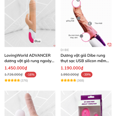
DIBE
LovingWorld ADVANCER
Dương vật giả Dibe rung
dương vật giả rung ngoáy
thụt sạc USB silicon mềm
thụt 7 chế độ
mại thật
1.450.000₫
1.190.000₫
1.726.000₫
1.950.000₫
-16%
-39%
(376)
(368)