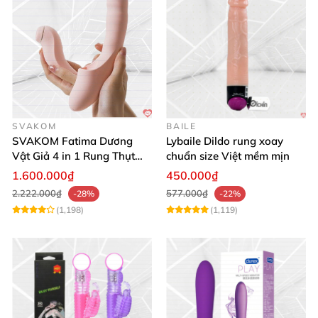
SVAKOM
BAILE
SVAKOM Fatima Dương
Lybaile Dildo rung xoay
Vật Giả 4 in 1 Rung Thụt
chuẩn size Việt mềm mịn
Hút Toả Nhiệt Massage Cho
1.600.000₫
450.000₫
Nữ
2.222.000₫
577.000₫
-28%
-22%
(1,198)
(1,119)