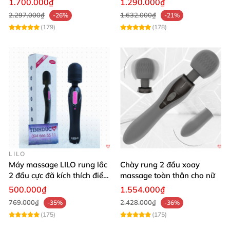
1.700.000₫
1.290.000₫
FAQ để khách hàng dễ quyết định mua?
2.297.000₫
1.632.000₫
-26%
-21%
(179)
(178)
LILO
Máy massage LILO rung lắc
Chày rung 2 đầu xoay
2 đầu cực đã kích thích điểm
massage toàn thân cho nữ
G âm đạo
500.000₫
1.554.000₫
769.000₫
2.428.000₫
-35%
-36%
(175)
(175)