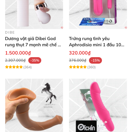
DIBE
Dương vật giả Dibei God
Trứng rung tình yêu
rung thụt 7 mạnh mẽ chế độ
Aphrodisia mini 1 đầu 10
tỏa nhiệt
chế độ rung đa năng
1.500.000₫
320.000₫
2.307.000₫
376.000₫
-35%
-15%
(364)
(360)