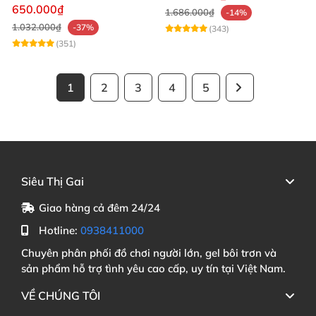
mạnh mẽ
650.000₫
1.686.000₫
-14%
1.032.000₫
-37%
(343)
(351)
1
2
3
4
5
Siêu Thị Gai
Giao hàng cả đêm 24/24
Hotline:
0938411000
Chuyên phân phối đồ chơi người lớn, gel bôi trơn và
sản phẩm hỗ trợ tình yêu cao cấp, uy tín tại Việt Nam.
VỀ CHÚNG TÔI