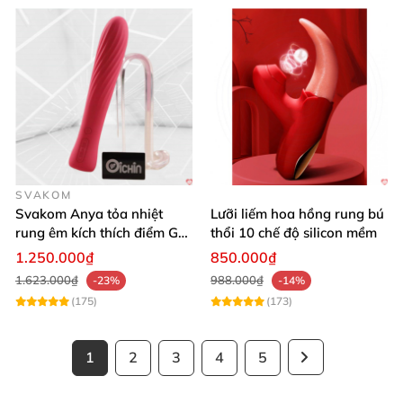
SVAKOM
Svakom Anya tỏa nhiệt
Lưỡi liếm hoa hồng rung bú
rung êm kích thích điểm G
thổi 10 chế độ silicon mềm
silicon Mỹ cao cấp an toàn
1.250.000₫
850.000₫
1.623.000₫
988.000₫
-23%
-14%
(175)
(173)
1
2
3
4
5