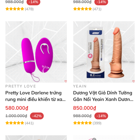
988.000₫
988.000₫
-14%
-14%
(478)
(471)
PRETTY LOVE
YEAIN
Pretty Love Darlene trứng
Dương Vật Giả Dính Tường
rung mini điều khiển từ xa
Gân Nổi Yeain Xanh Dương
12 chế độ rung mạnh
8.2 Siêu Thật
580.000₫
850.000₫
1.000.000₫
988.000₫
-42%
-14%
(441)
(399)