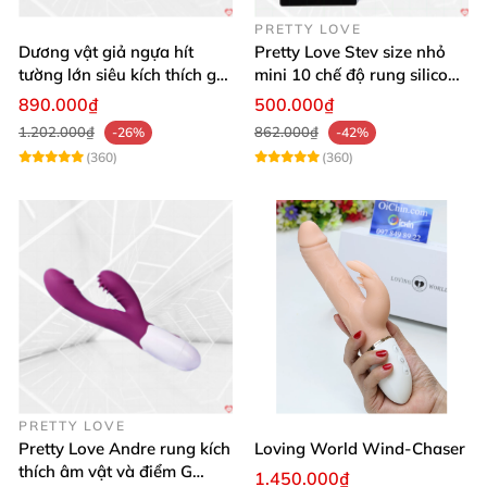
PRETTY LOVE
Dương vật giả ngựa hít
Pretty Love Stev size nhỏ
tường lớn siêu kích thích gai
mini 10 chế độ rung silicone
nổi
mềm
890.000₫
500.000₫
1.202.000₫
862.000₫
-26%
-42%
(360)
(360)
PRETTY LOVE
Pretty Love Andre rung kích
Loving World Wind-Chaser
thích âm vật và điểm G
1.450.000₫