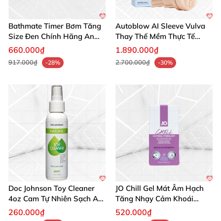
Hãy biến việc vệ sinh đồ chơi trở nên nhanh chóng,
Bathmate Timer Bơm Tăng
Autoblow AI Sleeve Vulva
an toàn và dễ chịu với Intimate Earth. Cảm nhận sự
Size Đen Chính Hãng An
Thay Thế Mềm Thực Tế
Toàn
Nâng Tầm
khác biệt ngay hôm nay và nâng cấp trải nghiệm của
660.000₫
1.890.000₫
bạn lên một tầm cao mới. Mua hàng ngay để tận
917.000₫
2.700.000₫
-28%
-30%
hưởng sự sạch sẽ, an toàn và thư giãn tuyệt đối.
Doc Johnson Toy Cleaner
JO Chill Gel Mát Âm Hạch
4oz Cam Tự Nhiên Sạch An
Tăng Nhạy Cảm Khoái
Toàn
Cường
260.000₫
520.000₫