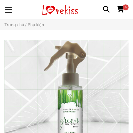
0
Trang chủ
/
Phụ kiện