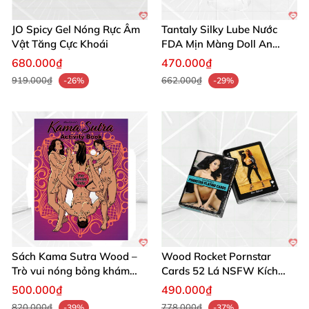
JO Spicy Gel Nóng Rực Âm
Tantaly Silky Lube Nước
Vật Tăng Cực Khoái
FDA Mịn Màng Doll An
Toàn
680.000₫
470.000₫
919.000₫
662.000₫
-26%
-29%
Sách Kama Sutra Wood –
Wood Rocket Pornstar
Trò vui nóng bỏng khám
Cards 52 Lá NSFW Kích
phá đam mê
Thích
500.000₫
490.000₫
820.000₫
778.000₫
-39%
-37%