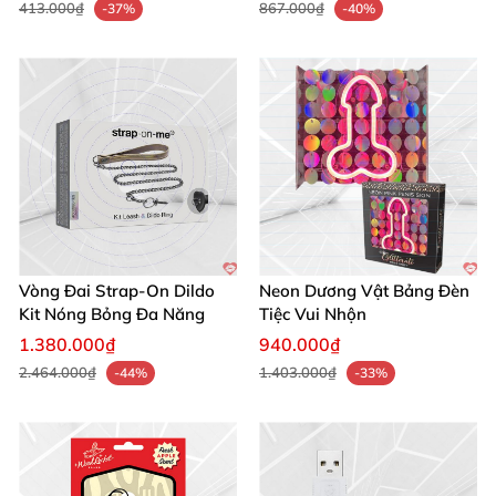
413.000₫
867.000₫
-37%
-40%
Vòng Đai Strap-On Dildo
Neon Dương Vật Bảng Đèn
Kit Nóng Bỏng Đa Năng
Tiệc Vui Nhộn
1.380.000₫
940.000₫
2.464.000₫
1.403.000₫
-44%
-33%