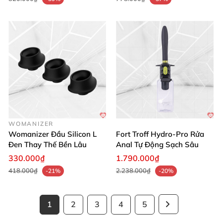
WOMANIZER
Womanizer Đầu Silicon L
Fort Troff Hydro-Pro Rửa
Đen Thay Thế Bền Lâu
Anal Tự Động Sạch Sâu
330.000₫
1.790.000₫
418.000₫
2.238.000₫
-21%
-20%
1
2
3
4
5