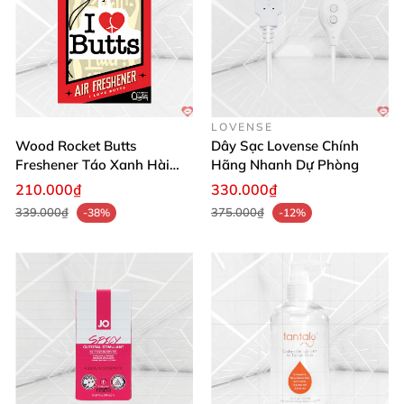
LOVENSE
Wood Rocket Butts
Dây Sạc Lovense Chính
Freshener Táo Xanh Hài
Hãng Nhanh Dự Phòng
Hước
210.000₫
330.000₫
339.000₫
375.000₫
-38%
-12%