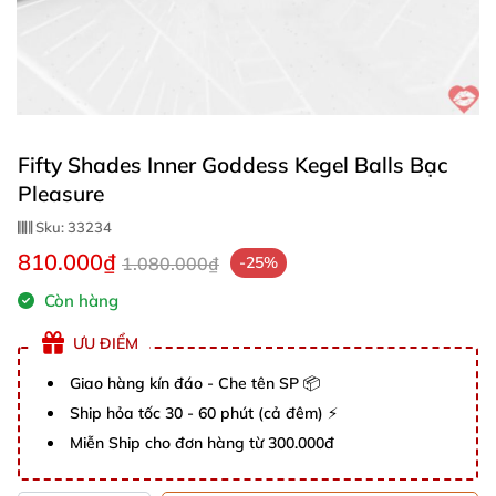
Fifty Shades Inner Goddess Kegel Balls Bạc
Pleasure
Sku:
33234
810.000₫
1.080.000₫
-25%
Còn hàng
ƯU ĐIỂM
Giao hàng kín đáo - Che tên SP 📦
Ship hỏa tốc 30 - 60 phút (cả đêm) ⚡
Miễn Ship cho đơn hàng từ 300.000đ