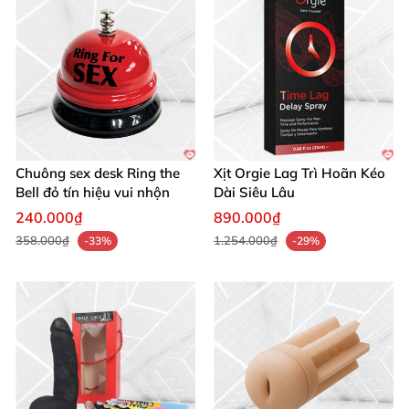
Hướng Dẫn Sử Dụng & Bảo Quản Dễ
Dàng ️
H3: Cách Sử Dụng Linh Hoạt
Chuông sex desk Ring the
Xịt Orgie Lag Trì Hoãn Kéo
Bell đỏ tín hiệu vui nhộn
Dài Siêu Lâu
Đeo bi Kegel pleasure balls khi thư giãn
hoặc trong
240.000₫
890.000₫
sinh hoạt hàng ngày
để cơ sàn chậu dần mạnh mẽ
.
358.000₫
1.254.000₫
-33%
-29%
Phù hợp nâng cấp từ bi silicon cơ bản
, chúng mang
đến thử thách mới mẻ
. Kết hợp
với nước bôi trơn gốc
nước cho sự thoải mái tối ưu.
H3: Bảo Quản Chuẩn Xác