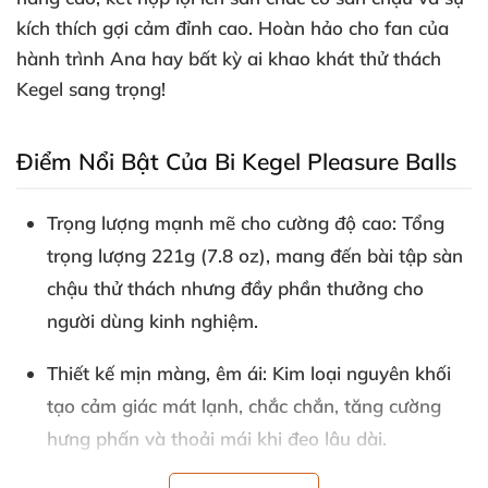
kích thích gợi cảm đỉnh cao
. Hoàn hảo cho fan
của
hành trình Ana hay bất kỳ ai khao khát thử thách
Kegel sang trọng!
Điểm Nổi Bật Của Bi Kegel Pleasure Balls
Trọng lượng mạnh mẽ cho cường độ cao
: Tổng
trọng lượng 221g (7.8 oz)
, mang đến bài tập sàn
chậu thử thách
nhưng đầy phần thưởng cho
người dùng kinh nghiệm
.
Thiết kế mịn màng
, êm ái
: Kim loại nguyên khối
tạo cảm giác mát lạnh
, chắc chắn
, tăng cường
hưng phấn
và thoải mái khi đeo lâu dài.