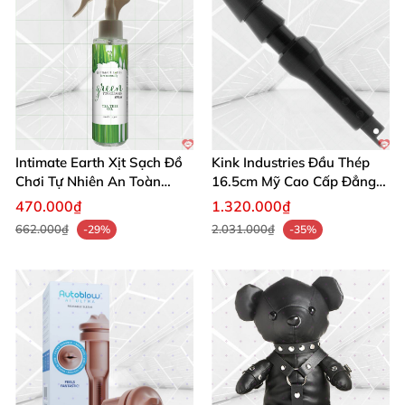
Intimate Earth Xịt Sạch Đồ
Kink Industries Đầu Thép
Chơi Tự Nhiên An Toàn
16.5cm Mỹ Cao Cấp Đẳng
Hoàn Hảo
Cấp
470.000₫
1.320.000₫
662.000₫
2.031.000₫
-29%
-35%