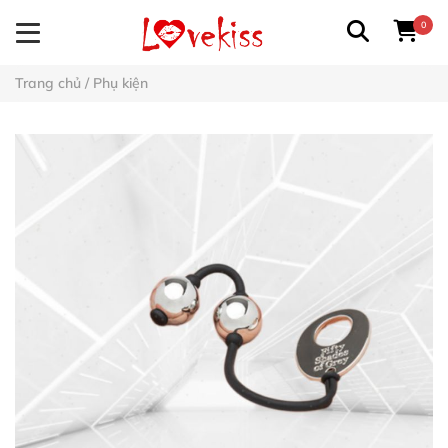
0
Trang chủ
/
Phụ kiện