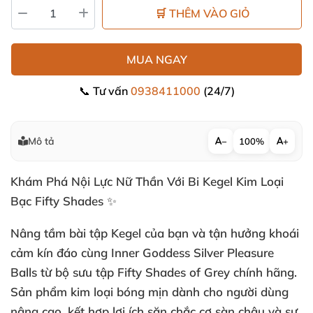
🛒 THÊM VÀO GIỎ
MUA NGAY
📞 Tư vấn
0938411000
(24/7)
Mô tả
−
100%
+
Khám Phá Nội Lực Nữ Thần Với Bi Kegel Kim Loại
Bạc Fifty Shades ✨
Nâng tầm bài tập Kegel
của bạn
và tận hưởng khoái
cảm kín đáo cùng
Inner Goddess Silver Pleasure
Balls
từ bộ sưu tập Fifty Shades of Grey chính hãng
.
Sản phẩm kim loại bóng mịn dành cho người dùng
nâng cao
, kết hợp lợi ích săn chắc cơ sàn chậu
và sự