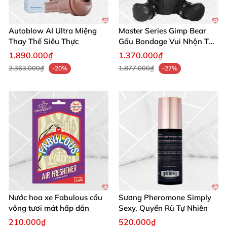
Autoblow AI Ultra Miệng
Master Series Gimp Bear
Thay Thế Siêu Thực
Gấu Bondage Vui Nhộn Táo
Bạo
1.890.000₫
1.370.000₫
2.363.000₫
1.877.000₫
-20%
-27%
Nước hoa xe Fabulous cầu
Sương Pheromone Simply
vồng tươi mát hấp dẫn
Sexy, Quyến Rũ Tự Nhiên
210.000₫
520.000₫