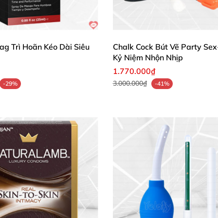
ích thích, mà là bí quyết mở khóa đam mê bất tận cho phụ
e để đánh thức giác quan, boost khoái lạc tự nhiên.
Lag Trì Hoãn Kéo Dài Siêu
Chalk Cock Bút Vẽ Party Sex
nh khắc thành đỉnh cao thỏa mãn!
🛒✨
Kỷ Niệm Nhộn Nhịp
1.770.000₫
3.000.000₫
-29%
-41%