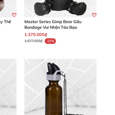
ay Thế
Master Series Gimp Bear Gấu
Bondage Vui Nhộn Táo Bạo
1.370.000₫
1.877.000₫
-27%