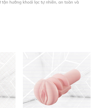
 tận hưởng khoái lạc tự nhiên, an toàn và
n phẩm arousal oil chất lượng premium, lý