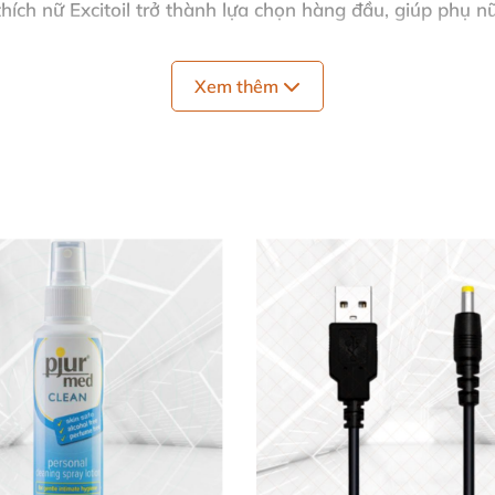
hích nữ Excitoil
trở thành lựa chọn hàng đầu, giúp phụ nữ
Xem thêm
 Cao Cấp
n, không trôi, dễ dàng lan tỏa.
ảo vệ mượt mà, tăng độ mịn màng cho trải nghiệm.
ất bạc hà cooling-hot, đánh thức mọi giác quan.
g nguyên liệu tinh khiết, không chất bảo quản hại da. Sả
cảm sâu sắc!
ản