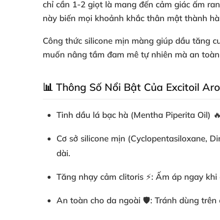
chỉ cần 1-2 giọt là mang đến cảm giác ấm ran
này biến mọi khoảnh khắc thân mật thành hàn
Công thức silicone mịn màng giúp
dầu tăng c
muốn nâng tầm đam mê tự nhiên mà an toàn tu
📊 Thông Số Nổi Bật Của Excitoil Aro
Tinh dầu lá bạc hà (Mentha Piperita Oil)
🔥
Cơ sở silicone mịn (Cyclopentasiloxane, D
dài.
Tăng nhạy cảm clitoris
⚡: Ấm áp ngay khi 
An toàn cho da ngoài
🛡️: Tránh dùng trên