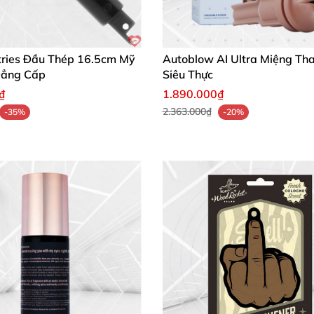
stries Đầu Thép 16.5cm Mỹ
Autoblow AI Ultra Miệng Th
Đẳng Cấp
Siêu Thực
₫
1.890.000₫
2.363.000₫
-35%
-20%