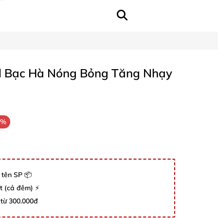
Oil Bạc Hà Nóng Bỏng Tăng Nhạy
1%
 tên SP 📦
út (cả đêm) ⚡
 từ 300.000đ