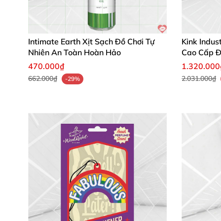
Intimate Earth Xịt Sạch Đồ Chơi Tự
Kink Indu
Nhiên An Toàn Hoàn Hảo
Cao Cấp 
470.000₫
1.320.000
662.000₫
2.031.000₫
-29%