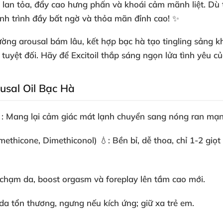
 lan tỏa, đẩy cao hưng phấn và khoái cảm mãnh liệt. Dù 
h trình đầy bất ngờ và thỏa mãn đỉnh cao! ✨
ường arousal
bám lâu, kết hợp bạc hà tạo tingling sảng k
yệt đối. Hãy để Excitoil thắp sáng ngọn lửa tình yêu củ
usal Oil Bạc Hà
: Mang lại cảm giác mát lạnh chuyển sang nóng ran mạnh 
imethicone, Dimethiconol)
💧: Bền bỉ, dễ thoa, chỉ 1-2 giọt
chạm da, boost orgasm và foreplay lên tầm cao mới.
 da tổn thương, ngưng nếu kích ứng; giữ xa trẻ em.