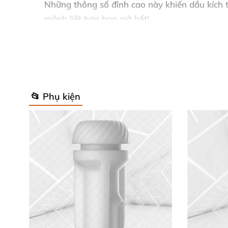
Những thông số đỉnh cao này khiến
dầu kích t
mãnh liệt hơn bao giờ hết!
🛡️ Thành Phần Chính Xác, Tự Nhiên
📂 Phụ kiện
Cyclopentasiloxane
: Cơ sở silicone siêu mị
Dimethicone & Dimethiconol
: Tạo màng b
Mentha Piperita (Peppermint) Oil
: Tinh ch
Chúng tôi cam kết
Excitoil dầu bạc hà
chỉ dùn
tưởng để nâng cấp khoái cảm và kết nối tình 
🚀 Hướng Dẫn Sử Dụng Siêu Đơn Gi