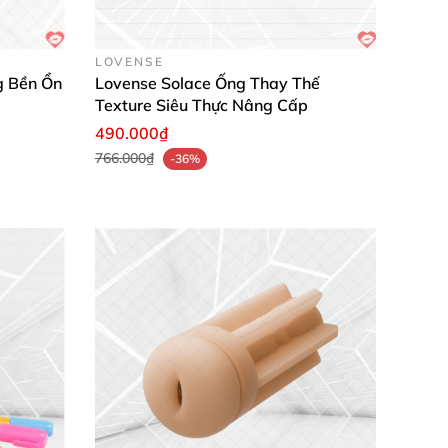
 intenser? Thêm giọt nữa tùy chỉnh. Cách dùng
LOVENSE
ái lạc kéo dài và connection đỉnh cao! ✨
g Bền Ổn
Lovense Solace Ống Thay Thế
Texture Siêu Thực Nâng Cấp
490.000₫
766.000₫
-36%
rgasm mạnh mẽ hơn hẳn! Chất liệu silicone mịn
u hết trôi. Đây là dầu kích thích yêu thích
 hề kích ứng. Chất lượng cao cấp, mình dùng