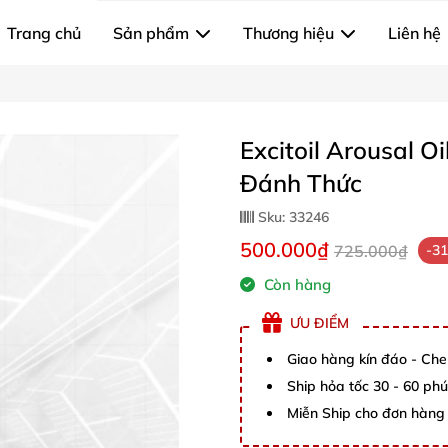
Trang chủ
Sản phẩm
Thương hiệu
Liên hệ
Excitoil Arousal 
Đánh Thức
Sku:
33246
500.000₫
725.000₫
-3
Còn hàng
ƯU ĐIỂM
Giao hàng kín đáo - Che
Ship hỏa tốc 30 - 60 ph
Miễn Ship cho đơn hàng