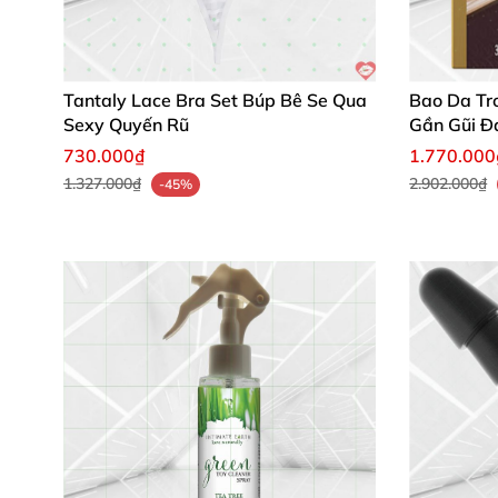
Tantaly Lace Bra Set Búp Bê Se Qua
Bao Da Tr
Sexy Quyến Rũ
Gần Gũi 
730.000₫
1.770.000
1.327.000₫
2.902.000₫
-45%