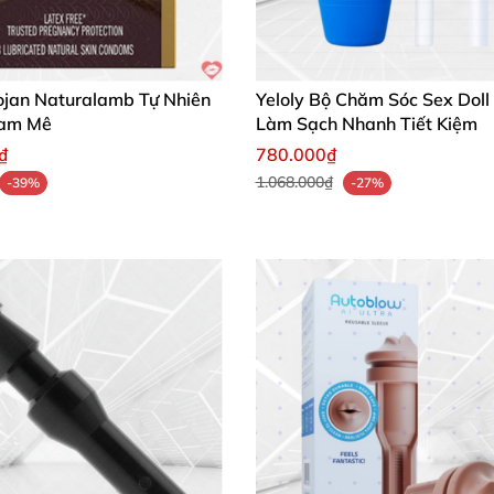
ojan Naturalamb Tự Nhiên
Yeloly Bộ Chăm Sóc Sex Doll
Đam Mê
Làm Sạch Nhanh Tiết Kiệm
₫
780.000₫
1.068.000₫
-39%
-27%