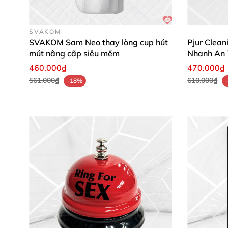
Thoa 1-2 giọt trực tiếp lên đầu âm vật, chờ t
SVAKOM
dễ dàng giúp
dầu tăng nhạy cảm
phù hợp mọi 
SVAKOM Sam Neo thay lòng cup hút
Pjur Clean
mút nâng cấp siêu mềm
Nhanh An 
460.000₫
470.000₫
561.000₫
610.000₫
-18%
💬 Nhận Xét Từ Khách Hàng Thực Tế
Mai Lan, 29 tuổi
😍: "Excitoil bạc hà làm mình
màng, dùng thoải mái mà da vẫn mềm mại."
Ngọc Hân, 31 tuổi
⭐⭐⭐⭐⭐: "Tingling từ bạc hà t
nhất, trải nghiệm thân mật giờ đỉnh cao luôn!
Thùy Linh, 27 tuổi
🔥: "Sản phẩm siêu dễ dùng
mãi không chán, đáng mua lắm!"