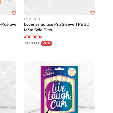
 nữ. Với thông số vượt trội, thành phần tự
LOVENSE
-Positive
Lovense Solace Pro Sleeve TPE 3D
Mềm Solo Đỉnh
490.000₫
742.000₫
-34%