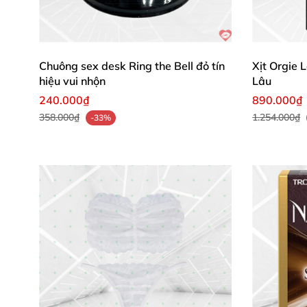
Excitoil Arousal Oil Bạc Hà
không chỉ là dầu k
nhiên và hiệu quả nóng bỏng, đây là must-hav
Chuông sex desk Ring the Bell đỏ tín
Xịt Orgie 
Mua Excitoil ngay hôm nay để biến mọi khoả
hiệu vui nhộn
Lâu
240.000₫
890.000₫
358.000₫
1.254.000₫
-33%