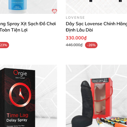
ingling ấm lan tỏa để cảm nhận sự thay đổi kỳ diệu. Muốn
LOVENSE
tình huống, từ solo play đến intimate moments, mang kho
ing Spray Xịt Sạch Đồ Chơi
Dây Sạc Lovense Chính Hãn
Toàn Tiện Lợi
Định Lâu Dài
330.000₫
446.000₫
-23%
-26%
 bất ngờ với cảm giác nóng ran lan tỏa chỉ sau 1 giọt, o
ăng nhạy cảm rõ rệt khi foreplay với chồng, tiện lợi và lâ
"
, thoa là ấm ngay, khoái cảm kéo dài hàng giờ mà không