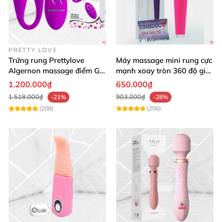
PRETTY LOVE
Trứng rung Prettylove
Máy massage mini rung cực
Algernon massage điểm G
mạnh xoay tròn 360 độ giá
12 chế độ
rẻ chất lượng
1.200.000₫
650.000₫
1.518.000₫
903.000₫
-21%
-28%
(208)
(206)