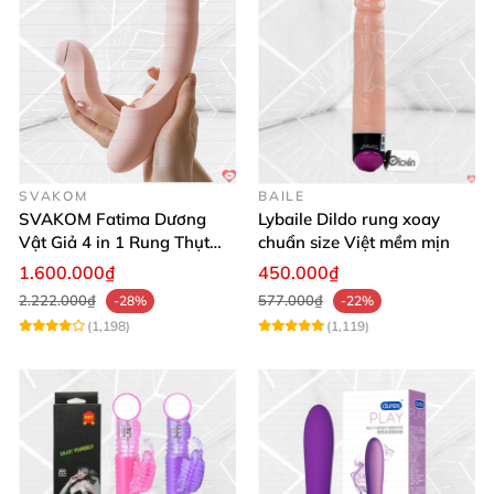
SVAKOM
BAILE
SVAKOM Fatima Dương
Lybaile Dildo rung xoay
Vật Giả 4 in 1 Rung Thụt
chuẩn size Việt mềm mịn
Hút Toả Nhiệt Massage Cho
1.600.000₫
450.000₫
Nữ
2.222.000₫
577.000₫
-28%
-22%
(1,198)
(1,119)