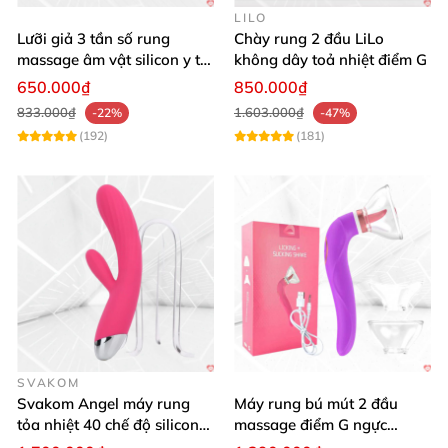
LILO
Lưỡi giả 3 tần số rung
Chày rung 2 đầu LiLo
massage âm vật silicon y tế
không dây toả nhiệt điểm G
an toàn
650.000₫
850.000₫
833.000₫
1.603.000₫
-22%
-47%
(192)
(181)
SVAKOM
Svakom Angel máy rung
Máy rung bú mút 2 đầu
tỏa nhiệt 40 chế độ silicon
massage điểm G ngực
mềm mịn
silicon y tế mềm mại