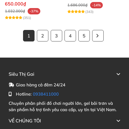
mạnh mẽ
650.000₫
1.686.000₫
-14%
1.032.000₫
-37%
(343)
(351)
1
2
3
4
5
Siêu Thị Gai
Giao hàng cả đêm 24/24
Hotline:
0938411000
Chuyên phân phối đồ chơi người lớn, gel bôi trơn và
sản phẩm hỗ trợ tình yêu cao cấp, uy tín tại Việt Nam.
VỀ CHÚNG TÔI