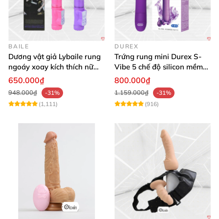
BAILE
DUREX
Dương vật giả Lybaile rung
Trứng rung mini Durex S-
ngoáy xoay kích thích nữ
Vibe 5 chế độ silicon mềm
thủ dâm
mịn cao cấp
650.000₫
800.000₫
948.000₫
1.159.000₫
-31%
-31%
(1,111)
(916)