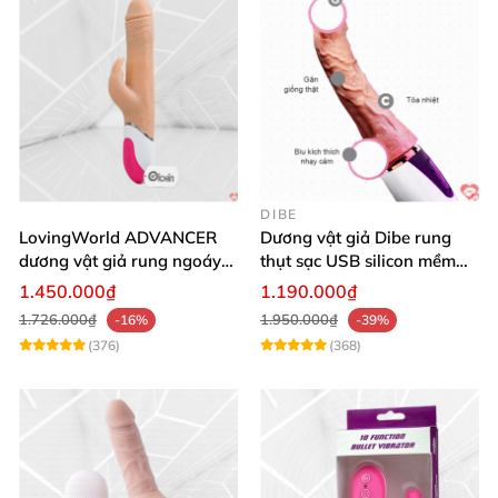
DIBE
LovingWorld ADVANCER
Dương vật giả Dibe rung
dương vật giả rung ngoáy
thụt sạc USB silicon mềm
thụt 7 chế độ
mại thật
1.450.000₫
1.190.000₫
1.726.000₫
1.950.000₫
-16%
-39%
(376)
(368)