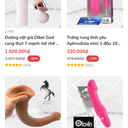
DIBE
Dương vật giả Dibei God
Trứng rung tình yêu
rung thụt 7 mạnh mẽ chế độ
Aphrodisia mini 1 đầu 10
tỏa nhiệt
chế độ rung đa năng
1.500.000₫
320.000₫
2.307.000₫
376.000₫
-35%
-15%
(364)
(360)