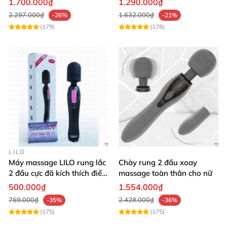
1.700.000₫
1.290.000₫
2.297.000₫
1.632.000₫
-26%
-21%
(179)
(178)
LILO
Máy massage LILO rung lắc
Chày rung 2 đầu xoay
2 đầu cực đã kích thích điểm
massage toàn thân cho nữ
G âm đạo
500.000₫
1.554.000₫
769.000₫
2.428.000₫
-35%
-36%
(175)
(175)