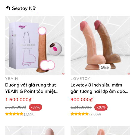
📂 Sextoy Nữ
YEAIN
LOVETOY
Dương vật giả rung thụt
Lovetoy 8 inch siêu mềm
YEAIN G Point tỏa nhiệt
gắn tường hai lớp âm đạo
điều khiển từ xa
giả chuẩn y tế
1.600.000₫
900.000₫
2.539.000₫
1.216.000₫
-37%
-26%
(2,590)
(2,069)