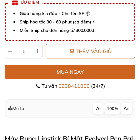
ƯU ĐIỂM
Giao hàng kín đáo - Che tên SP 📦
Ship hỏa tốc 30 - 60 phút (cả đêm) ⚡
Miễn Ship cho đơn hàng từ 300.000đ
🛒 THÊM VÀO GIỎ
MUA NGAY
📞 Tư vấn
0938411000
(24/7)
Mô tả
−
100%
+
Máy Rung Lipstick Bí Mật Evolved Pen Pal