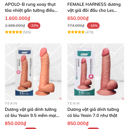
APOLO-B rung xoay thụt
FEMALE HARNESS dương
tỏa nhiệt gắn tường điều
vật giả đôi đầu cho Les
khiển từ xa đa chế độ
massage cực sướng
1.600.000₫
650.000₫
2.388.000₫
773.000₫
-33%
-16%
(505)
(479)
YEAIN
YEAIN
Dương vật giả dính tường
Dương vật giả dính tường
có bìu Yeain 9.5 mềm mại
có bìu Yeain 7.0 như thật
thật
850.000₫
850.000₫