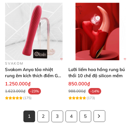
SVAKOM
Svakom Anya tỏa nhiệt
Lưỡi liếm hoa hồng rung bú
rung êm kích thích điểm G
thổi 10 chế độ silicon mềm
silicon Mỹ cao cấp an toàn
1.250.000₫
850.000₫
1.623.000₫
988.000₫
-23%
-14%
(175)
(173)
1
2
3
4
5