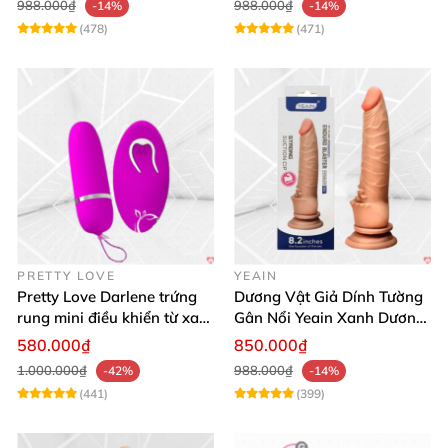
988.000₫
988.000₫
-14%
-14%
(478)
(471)
PRETTY LOVE
YEAIN
Pretty Love Darlene trứng
Dương Vật Giả Dính Tường
rung mini điều khiển từ xa
Gân Nổi Yeain Xanh Dương
12 chế độ rung mạnh
8.2 Siêu Thật
580.000₫
850.000₫
1.000.000₫
988.000₫
-42%
-14%
(441)
(399)