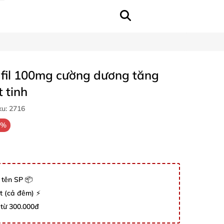
nafil 100mg cường dương tăng
 tinh
ku:
2716
0%
 tên SP 📦
út (cả đêm) ⚡
 từ 300.000đ