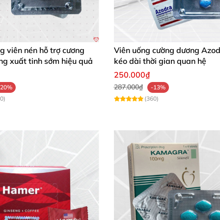
 viên nén hỗ trợ cương
Viên uống cường dương Azo
g xuất tinh sớm hiệu quả
kéo dài thời gian quan hệ
250.000₫
287.000₫
-20%
-13%
0)
(360)