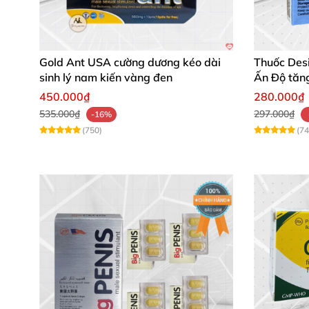
Gold Ant USA cường dương kéo dài
Thuốc Des
sinh lý nam kiến vàng đen
Ấn Độ tăng
450.000₫
280.000₫
535.000₫
297.000₫
-16%
(750)
(74