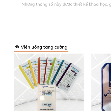
Những thông số này được thiết kế khoa học, 
Cơ Chế Tác Dụng Khoa Học Của Thu
Erecfil-100 hoạt động như một "chuyên gia" 
ra, nitric oxid (NO) được giải phóng, kích h
📂 Viên uống tăng cường
cương cứng vững chắc và kéo dài. 💥
Thuốc không tự tạo cương mà cần sự kích thí
xuất tinh sớm
và
rối loạn chức năng cương
. S
Hướng Dẫn Sử Dụng Erecfil-100 An T
Uống viên thuốc nguyên chất với nước, tránh 
100mg
. Không vượt quá 1 lần/ngày để tránh 