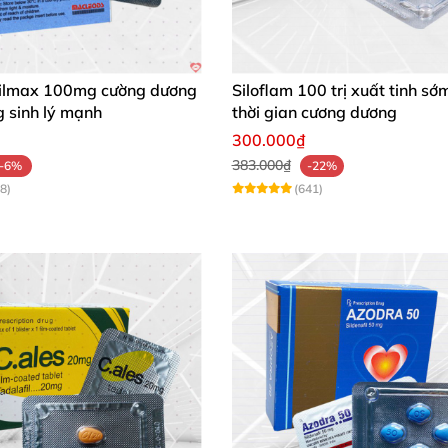
ilmax 100mg cường dương
Siloflam 100 trị xuất tinh sớ
 sinh lý mạnh
thời gian cương dương
300.000₫
383.000₫
-6%
-22%
8)
(641)