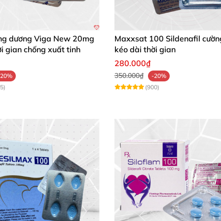
ng dương Viga New 20mg
Maxxsat 100 Sildenafil cườ
ời gian chống xuất tinh
kéo dài thời gian
280.000₫
350.000₫
-20%
-20%
5)
(900)