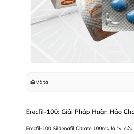
Mô tả
Erecfil-100: Giải Pháp Hoàn Hảo Ch
Erecfil-100 Sildenafil Citrate 100mg là "vị cứ