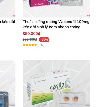
m kéo dài
Thuốc cường dương Walenafil 100mg
kéo dài sinh lý nam nhanh chóng
350.000₫
389.000₫
-10%
(637)