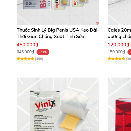
Thuốc Sinh Lý Big Penis USA Kéo Dài
Cales 20mg
Thời Gian Chống Xuất Tinh Sớm
dương chốn
450.000₫
120.000₫
646.000₫
150.000₫
-21%
(399)
(39