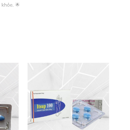
 khỏe. 🌟
ang dương vật. Khi kích thích tình dục xảy
n giãn nở, máu dồn về dương vật mạnh mẽ, tạo
à bí quyết giúp hàng ngàn quý ông
vượt qua
u 1 giờ.
điều chỉnh dựa trên phản ứng cơ thể lên đến