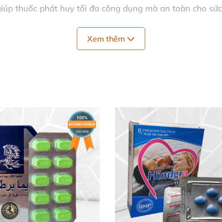
giúp thuốc phát huy tối đa công dụng mà an toàn cho sức
Xem thêm
ốc Cường Dương 🚀
ức chế chọn lọc PDE5 – enzyme phân hủy cGMP trong thể h
oạt guanylat cyclase tăng nồng độ cGMP. Kết quả? Cơ trơ
ch tự nhiên, đảm bảo an toàn và hiệu quả thực sự. Đây l
ử dụng đường uống đơn giản, hấp thu nhanh chóng chỉ sa
oàn & Hiệu Quả 🛡️
nghiền nát.
Liều khởi đầu 50mg
cho hầu hết người dùng, 
tác dụng phụ.