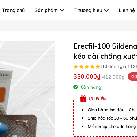
Trang chủ
Sản phẩm
Thương hiệu
Liên hệ
Erecfil-100 Silde
kéo dài chống xuất
|
13 đánh giá
|
S
330.000₫
412.000₫
-2
Còn hàng
ƯU ĐIỂM
Giao hàng kín đáo - Che
Ship hỏa tốc 30 - 60 ph
Miễn Ship cho đơn hàng