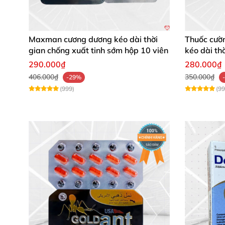
Maxman cương dương kéo dài thời
Thuốc cườ
gian chống xuất tinh sớm hộp 10 viên
kéo dài th
290.000₫
280.000₫
406.000₫
350.000₫
-29%
(999)
(99