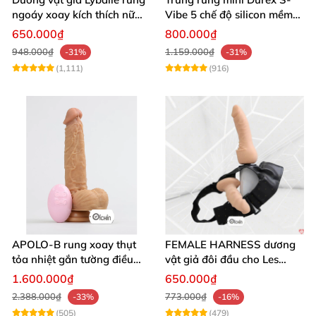
ngoáy xoay kích thích nữ
Vibe 5 chế độ silicon mềm
thủ dâm
mịn cao cấp
650.000₫
800.000₫
948.000₫
1.159.000₫
-31%
-31%
(1,111)
(916)
APOLO-B rung xoay thụt
FEMALE HARNESS dương
tỏa nhiệt gắn tường điều
vật giả đôi đầu cho Les
khiển từ xa đa chế độ
massage cực sướng
1.600.000₫
650.000₫
2.388.000₫
773.000₫
-33%
-16%
(505)
(479)