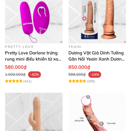
PRETTY LOVE
YEAIN
Pretty Love Darlene trứng
Dương Vật Giả Dính Tường
rung mini điều khiển từ xa
Gân Nổi Yeain Xanh Dương
12 chế độ rung mạnh
8.2 Siêu Thật
580.000₫
850.000₫
1.000.000₫
988.000₫
-42%
-14%
(441)
(399)