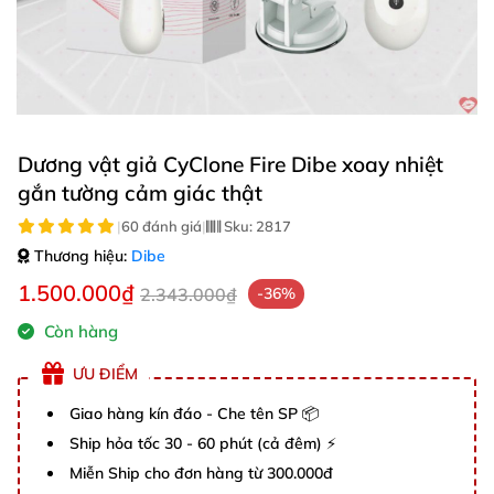
Dương vật giả CyClone Fire Dibe xoay nhiệt
gắn tường cảm giác thật
|
60 đánh giá
|
Sku:
2817
Thương hiệu:
Dibe
1.500.000₫
2.343.000₫
-36%
Còn hàng
ƯU ĐIỂM
Giao hàng kín đáo - Che tên SP 📦
Ship hỏa tốc 30 - 60 phút (cả đêm) ⚡
Miễn Ship cho đơn hàng từ 300.000đ