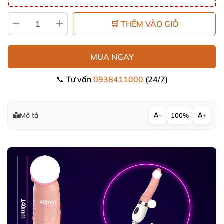
🛒 THÊM VÀO GIỎ
MUA NGAY
📞 Tư vấn
0938411000
(24/7)
Mô tả
−
100%
+