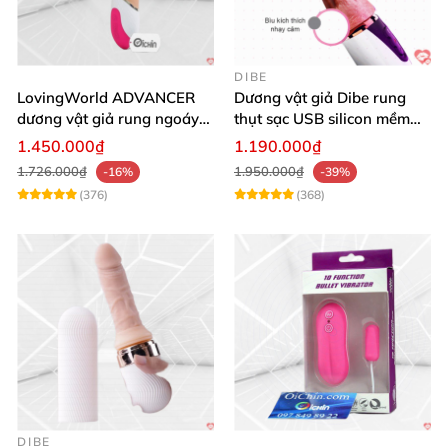
DIBE
LovingWorld ADVANCER
Dương vật giả Dibe rung
dương vật giả rung ngoáy
thụt sạc USB silicon mềm
thụt 7 chế độ
mại thật
1.450.000₫
1.190.000₫
1.726.000₫
1.950.000₫
-16%
-39%
(376)
(368)
DIBE