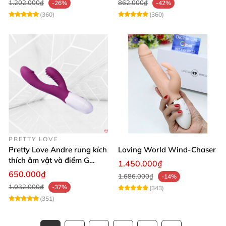
1.202.000₫
862.000₫
-26%
-42%
(360)
(360)
PRETTY LOVE
Pretty Love Andre rung kích
Loving World Wind-Chaser
thích âm vật và điểm G
1.450.000₫
mạnh mẽ
650.000₫
1.686.000₫
-14%
1.032.000₫
-37%
(343)
(351)