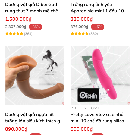
Dương vật giả Dibei God
Trứng rung tình yêu
rung thụt 7 mạnh mẽ chế độ
Aphrodisia mini 1 đầu 10
tỏa nhiệt
chế độ rung đa năng
1.500.000₫
320.000₫
2.307.000₫
376.000₫
-35%
-15%
(364)
(360)
PRETTY LOVE
Dương vật giả ngựa hít
Pretty Love Stev size nhỏ
tường lớn siêu kích thích gai
mini 10 chế độ rung silicone
nổi
mềm
890.000₫
500.000₫