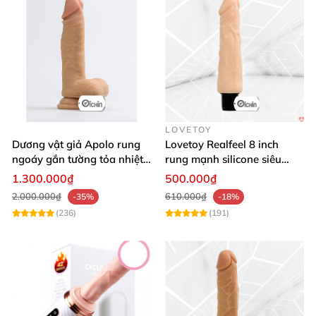
LOVETOY
Dương vật giả Apolo rung
Lovetoy Realfeel 8 inch
ngoáy gắn tường tỏa nhiệt
rung mạnh silicone siêu
đa chế độ
mềm
1.300.000₫
500.000₫
2.000.000₫
610.000₫
-35%
-18%
(236)
(191)