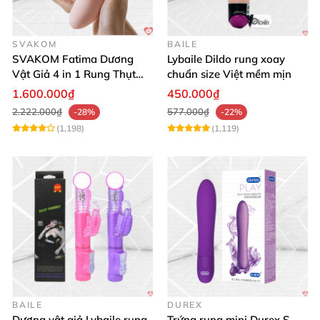
SVAKOM
BAILE
SVAKOM Fatima Dương
Lybaile Dildo rung xoay
Vật Giả 4 in 1 Rung Thụt
chuẩn size Việt mềm mịn
Hút Toả Nhiệt Massage Cho
1.600.000₫
450.000₫
Nữ
2.222.000₫
577.000₫
-28%
-22%
(1,198)
(1,119)
BAILE
DUREX
Dương vật giả Lybaile rung
Trứng rung mini Durex S-