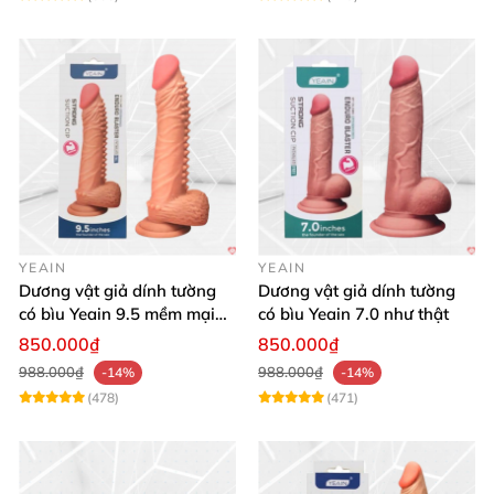
YEAIN
YEAIN
Dương vật giả dính tường
Dương vật giả dính tường
có bìu Yeain 9.5 mềm mại
có bìu Yeain 7.0 như thật
thật
850.000₫
850.000₫
988.000₫
988.000₫
-14%
-14%
(478)
(471)