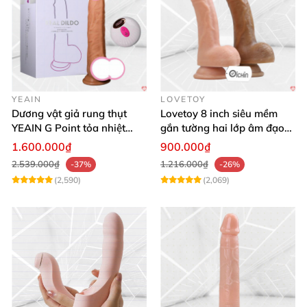
YEAIN
LOVETOY
Dương vật giả rung thụt
Lovetoy 8 inch siêu mềm
YEAIN G Point tỏa nhiệt
gắn tường hai lớp âm đạo
điều khiển từ xa
giả chuẩn y tế
1.600.000₫
900.000₫
2.539.000₫
1.216.000₫
-37%
-26%
(2,590)
(2,069)