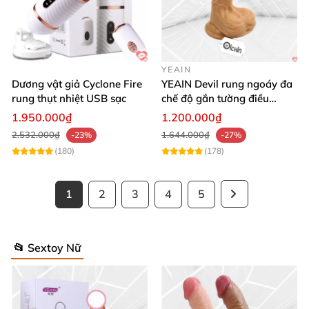
YEAIN
Dương vật giả Cyclone Fire
YEAIN Devil rung ngoáy đa
rung thụt nhiệt USB sạc
chế độ gắn tường điều
khiển từ xa tiện lợi
1.950.000₫
1.200.000₫
2.532.000₫
1.644.000₫
-23%
-27%
(180)
(178)
1
2
3
4
5
📂 Sextoy Nữ