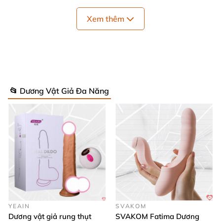
với
những chiếc dương vật trắng sáng to khỏe nhìn
là nhận ra ngay.
Xem thêm
📂 Dương Vật Giả Đa Năng
YEAIN
SVAKOM
Dương vật giả rung thụt
SVAKOM Fatima Dương