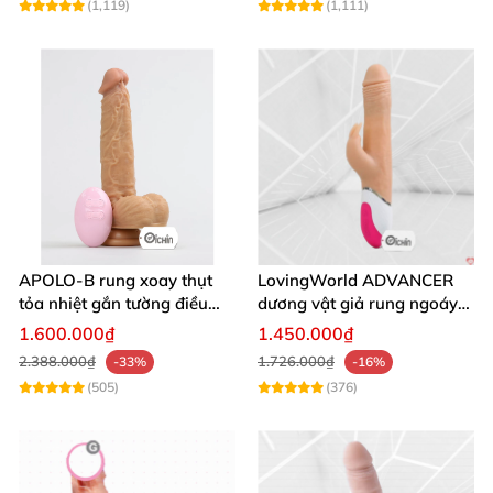
(1,119)
(1,111)
APOLO-B rung xoay thụt
LovingWorld ADVANCER
tỏa nhiệt gắn tường điều
dương vật giả rung ngoáy
khiển từ xa đa chế độ
thụt 7 chế độ
1.600.000₫
1.450.000₫
2.388.000₫
1.726.000₫
-33%
-16%
(505)
(376)