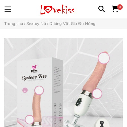
0
Trang chủ
/
Sextoy Nữ
/
Dương Vật Giả Đa Năng