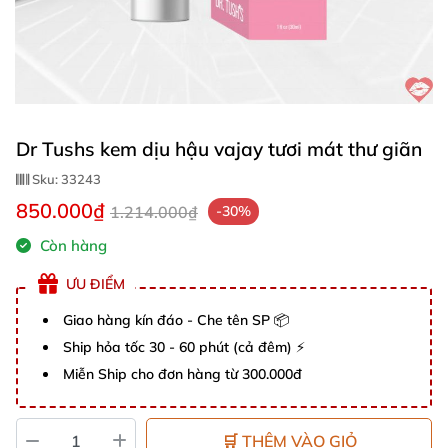
Dr Tushs kem dịu hậu vajay tươi mát thư giãn
Sku:
33243
850.000₫
1.214.000₫
-30%
Còn hàng
ƯU ĐIỂM
Giao hàng kín đáo - Che tên SP 📦
Ship hỏa tốc 30 - 60 phút (cả đêm) ⚡
Miễn Ship cho đơn hàng từ 300.000đ
🛒 THÊM VÀO GIỎ