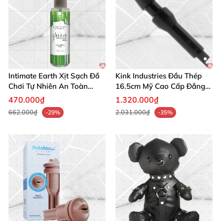
Intimate Earth Xịt Sạch Đồ
Kink Industries Đầu Thép
Chơi Tự Nhiên An Toàn
16.5cm Mỹ Cao Cấp Đẳng
Hoàn Hảo
Cấp
470.000₫
1.320.000₫
662.000₫
2.031.000₫
-29%
-35%