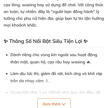
cạo lông, waxing hay sử dụng đồ chơi. Với công thức
an toàn, tự nhiên, đây là "người bạn đồng hành" lý
tưởng cho phụ nữ hiện đại, giúp bạn tự tin tận hưởng
mọi khoảnh khắc.
✨ Thông Số Nổi Bật Siêu Tiện Lợi ✨
Dành riêng cho vùng kín ngoài
sau hoạt động
thân mật, quan hệ, cạo râu hay waxing 🔥.
Làm dịu tức thì
, giảm đỏ rát, kích ứng và khô ráp
trên da nhạy cảm 💧.
Dung tích chai 1 oz (30ml)
nhỏ gọn, kín đáo, dễ
mang theo du lịch ✈️ hoặc để bên giường ngủ.
Xem thêm