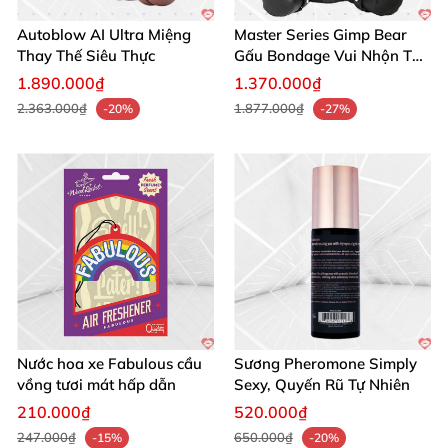
Autoblow AI Ultra Miệng
Master Series Gimp Bear
Thay Thế Siêu Thực
Gấu Bondage Vui Nhộn Táo
Bạo
1.890.000₫
1.370.000₫
2.363.000₫
1.877.000₫
-20%
-27%
Nước hoa xe Fabulous cầu
Sương Pheromone Simply
vồng tươi mát hấp dẫn
Sexy, Quyến Rũ Tự Nhiên
210.000₫
520.000₫
247.000₫
650.000₫
-15%
-20%