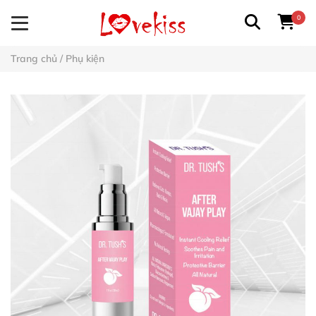
0
Trang chủ
/
Phụ kiện