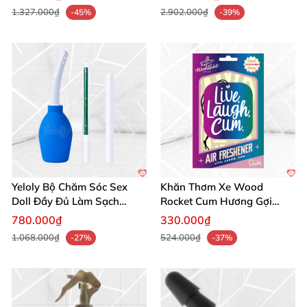
1.327.000₫
2.902.000₫
-45%
-39%
Yeloly Bộ Chăm Sóc Sex
Khăn Thơm Xe Wood
Doll Đầy Đủ Làm Sạch
Rocket Cum Hương Gợi
Nhanh Tiết Kiệm
Tình Nồng
780.000₫
330.000₫
1.068.000₫
524.000₫
-27%
-37%