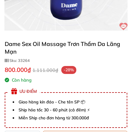
Dame Sex Oil Massage Trơn Thẩm Da Lãng
Mạn
Sku:
33264
800.000₫
1.111.000₫
-28%
Còn hàng
ƯU ĐIỂM
Giao hàng kín đáo - Che tên SP 📦
Ship hỏa tốc 30 - 60 phút (cả đêm) ⚡
Miễn Ship cho đơn hàng từ 300.000đ