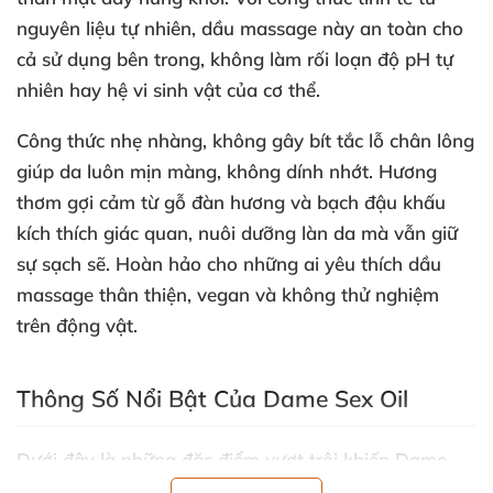
nguyên liệu tự nhiên
, dầu massage này an toàn cho
cả sử dụng bên trong
, không làm rối loạn độ pH tự
nhiên hay hệ vi sinh vật
của cơ thể
.
Công thức nhẹ nhàng
, không gây bít tắc lỗ chân lông
giúp da luôn mịn màng
, không dính nhớt
. Hương
thơm gợi cảm từ gỗ đàn hương
và bạch đậu khấu
kích thích giác quan
, nuôi dưỡng làn da
mà
vẫn giữ
sự sạch
sẽ
. Hoàn hảo cho
những ai yêu thích dầu
massage thân thiện
, vegan
và không thử nghiệm
trên động vật
.
Thông Số Nổi Bật Của Dame Sex Oil
Dưới đây là
những đặc điểm vượt trội khiến
Dame
Sex Oil
trở thành lựa chọn hàng đầu cho dầu