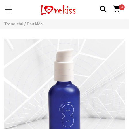
0
Trang chủ
/
Phụ kiện