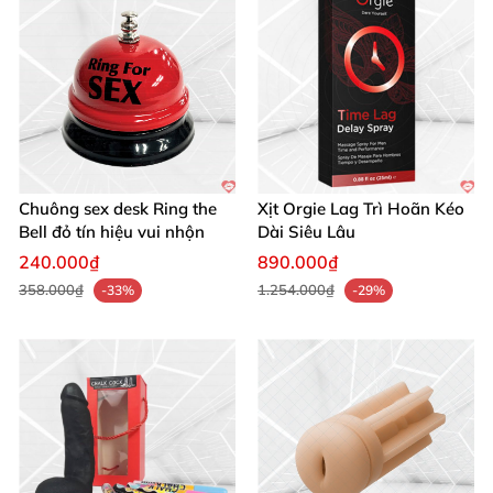
Rosa Canina (Rosehip) Oil*
Oenothera Biennis (Evening Primrose) Oil*
Mixed Tocopherol (Vitamin E)*
Santalum Album (Sandalwood) Oil*
Chuông sex desk Ring the
Xịt Orgie Lag Trì Hoãn Kéo
Bell đỏ tín hiệu vui nhộn
Dài Siêu Lâu
Elettaria Cardamomum (Cardamom) Oil*
240.000₫
890.000₫
358.000₫
1.254.000₫
-33%
-29%
Piper Methysticum (Kava Kava) Root Extract*
Melatonin*
Panax Ginseng Root Extract*
Turnera Diffusa (Damiana) Leaf Extract*