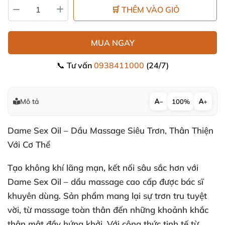
🛒 THÊM VÀO GIỎ
MUA NGAY
📞 Tư vấn
0938411000
(24/7)
Mô tả
−
100%
+
Dame Sex Oil – Dầu Massage Siêu Trơn
, Thân Thiện
Với Cơ Thể
Tạo không khí lãng mạn
, kết nối sâu sắc hơn
với
Dame Sex Oil
– dầu massage cao cấp
được bác sĩ
khuyên dùng
. Sản phẩm mang lại sự trơn tru tuyệt
vời
, từ massage toàn thân đến
những khoảnh khắc
thân mật đầy hứng khởi
. Với công thức tinh tế từ