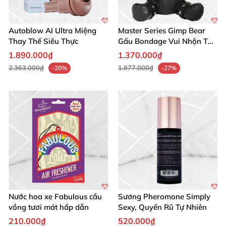
Autoblow AI Ultra Miệng
Master Series Gimp Bear
Thay Thế Siêu Thực
Gấu Bondage Vui Nhộn Táo
Bạo
1.890.000₫
1.370.000₫
2.363.000₫
1.877.000₫
-20%
-27%
Nước hoa xe Fabulous cầu
Sương Pheromone Simply
vồng tươi mát hấp dẫn
Sexy, Quyến Rũ Tự Nhiên
210.000₫
520.000₫