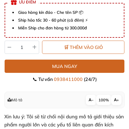
ƯU ĐIỂM
Giao hàng kín đáo - Che tên SP 📦
Ship hỏa tốc 30 - 60 phút (cả đêm) ⚡
Miễn Ship cho đơn hàng từ 300.000đ
🛒 THÊM VÀO GIỎ
MUA NGAY
📞 Tư vấn
0938411000
(24/7)
Mô tả
−
100%
+
Xin lưu ý: Tôi sẽ từ chối nội dung mô tả giới thiệu sản
phẩm người lớn và các yếu tố liên quan đến kích