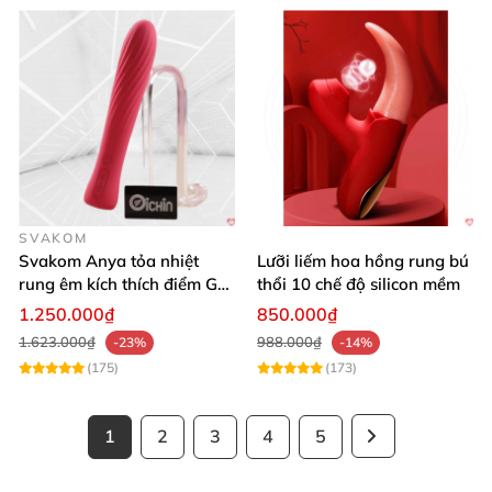
SVAKOM
Svakom Anya tỏa nhiệt
Lưỡi liếm hoa hồng rung bú
rung êm kích thích điểm G
thổi 10 chế độ silicon mềm
silicon Mỹ cao cấp an toàn
1.250.000₫
850.000₫
1.623.000₫
988.000₫
-23%
-14%
(175)
(173)
1
2
3
4
5