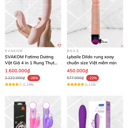
SVAKOM
BAILE
SVAKOM Fatima Dương
Lybaile Dildo rung xoay
Vật Giả 4 in 1 Rung Thụt
chuẩn size Việt mềm mịn
Hút Toả Nhiệt Massage Cho
1.600.000₫
450.000₫
Nữ
2.222.000₫
577.000₫
-28%
-22%
(1,198)
(1,119)