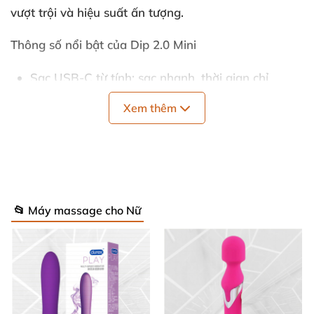
vượt trội và hiệu suất ấn tượng.
Thông số nổi bật của Dip 2.0 Mini
Sạc USB-C từ tính: sạc nhanh, thời gian chỉ
khoảng 2 giờ; dùng liên tục khoảng 1 giờ.
Xem thêm
Thiết kế cao ráo hơn: dễ di chuyển, tiếp cận vùng
cần kích thích sâu hơn và dễ lưu trữ.
Đầu mềm mại, đàn hồi: cảm giác êm ái, phù hợp
với nhiều trạng thái cơ thể.
📂 Máy massage cho Nữ
Hình dáng ergonomics mượt mà: tối ưu cho kích
thích ngoài da hoặc nội bộ nhẹ nhàng, đa năng
cho nhiều nhu cầu.