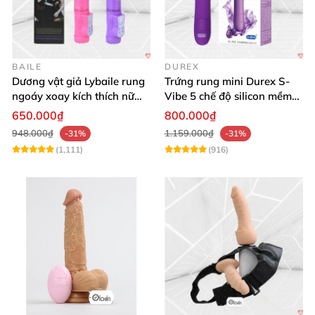
BAILE
DUREX
Dương vật giả Lybaile rung
Trứng rung mini Durex S-
ngoáy xoay kích thích nữ
Vibe 5 chế độ silicon mềm
thủ dâm
mịn cao cấp
650.000₫
800.000₫
948.000₫
1.159.000₫
-31%
-31%
(1,111)
(916)