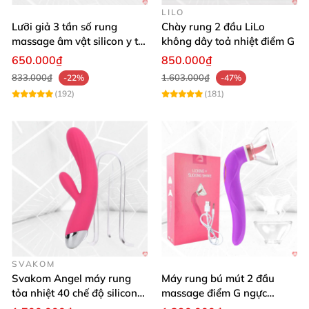
LILO
Lưỡi giả 3 tần số rung
Chày rung 2 đầu LiLo
massage âm vật silicon y tế
không dây toả nhiệt điểm G
an toàn
650.000₫
850.000₫
833.000₫
1.603.000₫
-22%
-47%
(192)
(181)
SVAKOM
Svakom Angel máy rung
Máy rung bú mút 2 đầu
tỏa nhiệt 40 chế độ silicon
massage điểm G ngực
mềm mịn
silicon y tế mềm mại