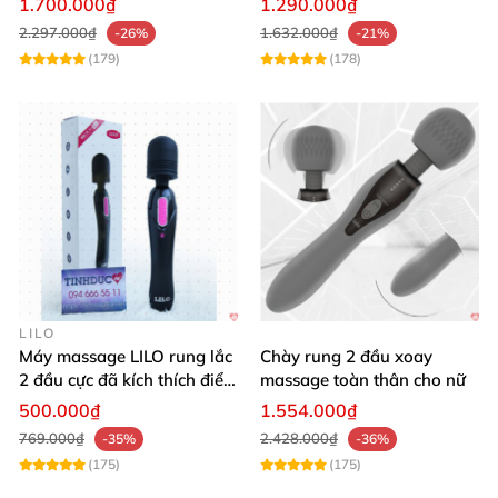
1.700.000₫
1.290.000₫
2.297.000₫
1.632.000₫
-26%
-21%
(179)
(178)
LILO
Máy massage LILO rung lắc
Chày rung 2 đầu xoay
2 đầu cực đã kích thích điểm
massage toàn thân cho nữ
G âm đạo
500.000₫
1.554.000₫
769.000₫
2.428.000₫
-35%
-36%
(175)
(175)