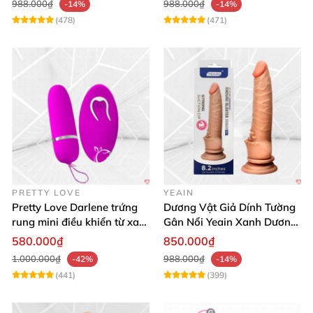
988.000₫
988.000₫
-14%
-14%
(478)
(471)
PRETTY LOVE
YEAIN
Pretty Love Darlene trứng
Dương Vật Giả Dính Tường
rung mini điều khiển từ xa
Gân Nổi Yeain Xanh Dương
12 chế độ rung mạnh
8.2 Siêu Thật
580.000₫
850.000₫
1.000.000₫
988.000₫
-42%
-14%
(441)
(399)