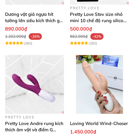
PRETTY LOVE
Dương vật giả ngựa hít
Pretty Love Stev size nhỏ
tường lớn siêu kích thích gai
mini 10 chế độ rung silicone
nổi
mềm
890.000₫
500.000₫
1.202.000₫
862.000₫
-26%
-42%
(360)
(360)
PRETTY LOVE
Pretty Love Andre rung kích
Loving World Wind-Chaser
thích âm vật và điểm G
1.450.000₫