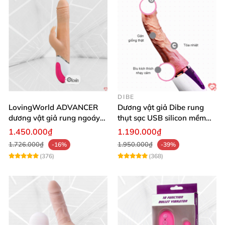
DIBE
LovingWorld ADVANCER
Dương vật giả Dibe rung
dương vật giả rung ngoáy
thụt sạc USB silicon mềm
thụt 7 chế độ
mại thật
1.450.000₫
1.190.000₫
1.726.000₫
1.950.000₫
-16%
-39%
(376)
(368)