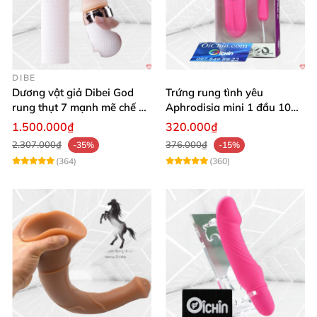
DIBE
Dương vật giả Dibei God
Trứng rung tình yêu
rung thụt 7 mạnh mẽ chế độ
Aphrodisia mini 1 đầu 10
tỏa nhiệt
chế độ rung đa năng
1.500.000₫
320.000₫
2.307.000₫
376.000₫
-35%
-15%
(364)
(360)