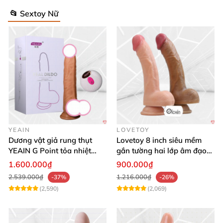
📂 Sextoy Nữ
YEAIN
LOVETOY
Dương vật giả rung thụt
Lovetoy 8 inch siêu mềm
YEAIN G Point tỏa nhiệt
gắn tường hai lớp âm đạo
điều khiển từ xa
giả chuẩn y tế
1.600.000₫
900.000₫
2.539.000₫
1.216.000₫
-37%
-26%
(2,590)
(2,069)