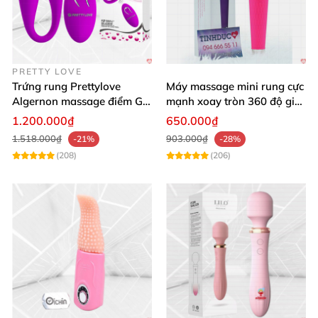
PRETTY LOVE
Trứng rung Prettylove
Máy massage mini rung cực
Algernon massage điểm G
mạnh xoay tròn 360 độ giá
12 chế độ
rẻ chất lượng
1.200.000₫
650.000₫
1.518.000₫
903.000₫
-21%
-28%
(208)
(206)