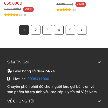
mạnh mẽ
650.000₫
1.686.000₫
-14%
1.032.000₫
-37%
(343)
(351)
1
2
3
4
5
Siêu Thị Gai
Giao hàng cả đêm 24/24
Hotline:
0938411000
Chuyên phân phối đồ chơi người lớn, gel bôi trơn và
sản phẩm hỗ trợ tình yêu cao cấp, uy tín tại Việt Nam.
VỀ CHÚNG TÔI