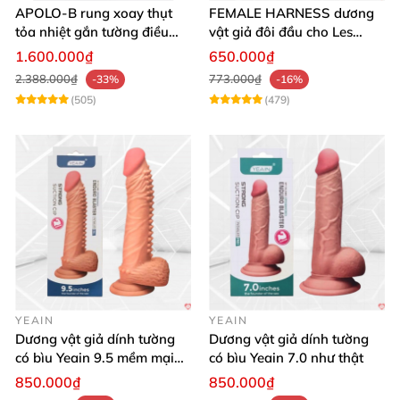
APOLO-B rung xoay thụt
FEMALE HARNESS dương
tỏa nhiệt gắn tường điều
vật giả đôi đầu cho Les
khiển từ xa đa chế độ
massage cực sướng
1.600.000₫
650.000₫
2.388.000₫
773.000₫
-33%
-16%
(505)
(479)
YEAIN
YEAIN
Dương vật giả dính tường
Dương vật giả dính tường
có bìu Yeain 9.5 mềm mại
có bìu Yeain 7.0 như thật
thật
850.000₫
850.000₫