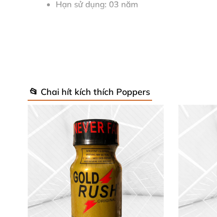
Hạn sử dụng: 03 năm
Đóng gãi:
Hình ảnh tham khảo sản phẩm:
Ảnh liên quan khác:
📂 Chai hít kích thích Poppers
Ảnh minh họa bổ sung:
Đặc điểm nổi bật:
Thiết kế bộ đôi chai tiện lợi, dễ mang theo
Thành phần an toàn được mô tả rõ ràng với
Quy cách 40ml + 20ml tối ưu cho người lầ
Bảo quản ở nơi khô ráo, thoáng mát giúp du