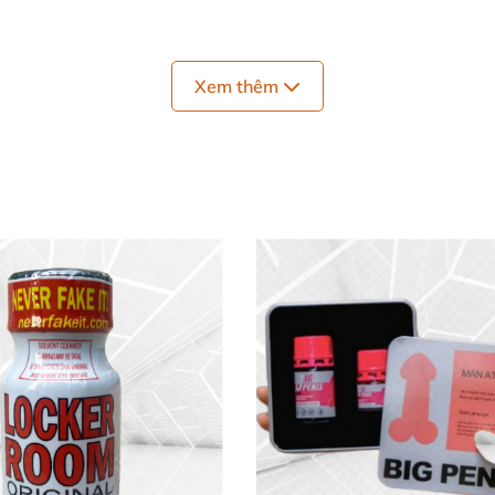
Xem thêm
 trong các dịp sử dụng riêng tư.
 các loại nitrate alkyl, giúp người dùng có được trải ng
n đầu thử và người đã quen thuộc với sản phẩm.
y trì chất lượng lâu dài.