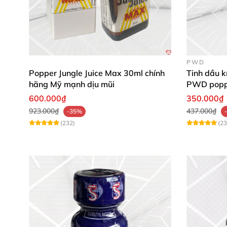
PWD
Popper Jungle Juice Max 30ml chính
Tinh dầu k
hãng Mỹ mạnh dịu mũi
PWD poppe
600.000₫
350.000₫
923.000₫
437.000₫
-35%
(232)
(23