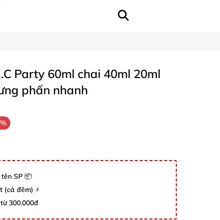
C Party 60ml chai 40ml 20ml
hưng phấn nhanh
6%
 tên SP 📦
út (cả đêm) ⚡
 từ 300.000đ