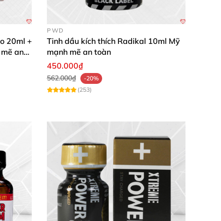
PWD
o 20ml +
Tinh dầu kích thích Radikal 10ml Mỹ
 mẽ an
mạnh mẽ an toàn
450.000₫
562.000₫
-20%
(253)
h tính khám phá và sự thoải mái khi sử dụng