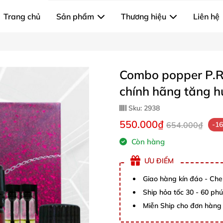
Trang chủ
Sản phẩm
Thương hiệu
Liên hệ
Combo popper P.R.
chính hãng tăng 
Sku:
2938
550.000₫
654.000₫
-1
Còn hàng
ƯU ĐIỂM
Giao hàng kín đáo - Che
Ship hỏa tốc 30 - 60 ph
Miễn Ship cho đơn hàng