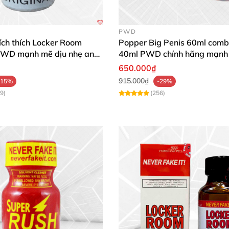
tâm khi mua số lượng.
PWD
ích thích Locker Room
Popper Big Penis 60ml comb
WD mạnh mẽ dịu nhẹ an
40ml PWD chính hãng mạnh
toàn
650.000₫
915.000₫
-15%
-29%
 dụng để hạn chế bay hơi.
9)
(256)
 sạch nếu tiếp xúc.
hư một sự bổ sung cho các hoạt động cá nhân, nhấn mạn