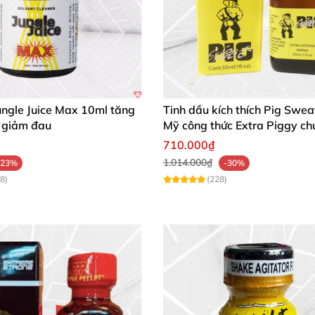
ungle Juice Max 10ml tăng
Tinh dầu kích thích Pig Swe
 giảm đau
Mỹ công thức Extra Piggy ch
710.000₫
1.014.000₫
-23%
-30%
8)
(228)