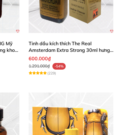
NG Mỹ
Tinh dầu kích thích The Real
ăng khoái
Amsterdam Extra Strong 30ml hưng
phấn
600.000₫
1.291.000₫
-54%
(229)