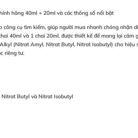
hính hãng 40ml + 20ml và các thông số nổi bật
o công cụ tìm kiếm, giúp người mua nhanh chóng nhận d
i 40ml và 1 chai 20ml, được thiết kế để mang lại cảm gi
kyl (Nitrat Amyl, Nitrat Butyl, Nitrat Isobutyl) cho hiệu
 riêng tư.
Nitrat Butyl và Nitrat Isobutyl