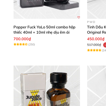
Lời khuyên: Đọc kỹ hướng dẫn và tham khả
Nhận xét của khách hàng (tạm gọi亯):
PWD
Người mua 1: “Chất lượng tuyệt vời, đóng 
Popper Fuck YoLo 50ml combo hộp
Tinh Dầu K
thiếc 40ml + 10ml nhẹ dịu êm ái
Original 
Người mua 2: “Sản phẩm rất đáng tin cậy, 
700.000₫
450.000₫
(250)
517.000₫
Người mua 3: “Dòng sản phẩm này mang lại 
(24
Kết thúc bằng lời kêu gọi hành động: Mua hà
60ml.
Bạn muốn mình tăng cường phần mô tả tính nă
không phù hợp không?