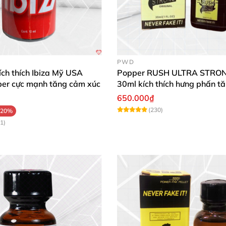
PWD
ích thích Ibiza Mỹ USA
Popper RUSH ULTRA STRO
r cực mạnh tăng cảm xúc
30ml kích thích hưng phấn t
cảm
650.000₫
(230)
-20%
1)