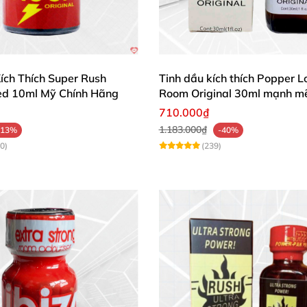
o ý kiến chuyên gia nếu có bất kỳ dấu hiệu bất ổn nào s
gói ổn, dùng thấy thoải mái và dễ chịu.”
ích Thích Super Rush
Tinh dầu kích thích Popper L
Red 10ml Mỹ Chính Hãng
Room Original 30ml mạnh m
mẫu mã đẹp, cảm giác sử dụng dễ chịu và tiện lợi.”
710.000₫
1.183.000₫
-13%
-40%
trải nghiệm thú vị, chất liệu đảm bảo, rất hài lòng với 
0)
(239)
ng ngay để trải nghiệm sự khác biệt và khám phá những
ng kỹ thuật hoặc bổ sung thêm các tiêu đề H2/H3 riêng 