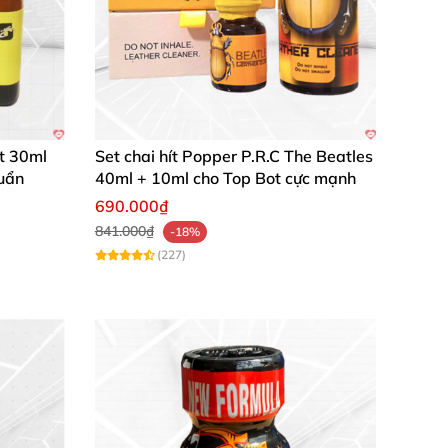
at 30ml
Set chai hít Popper P.R.C The Beatles
uẩn
40ml + 10ml cho Top Bot cực mạnh
690.000₫
841.000₫
-18%
(227)